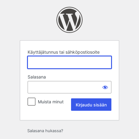
Kirjaudu
sisään
Käyttäjätunnus tai sähköpostiosoite
Salasana
Muista minut
Salasana hukassa?