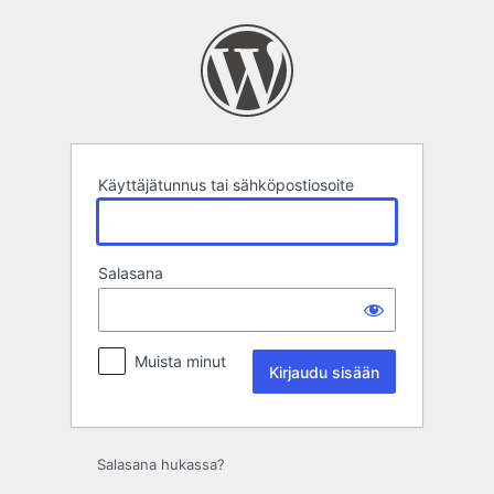
Kirjaudu
sisään
Käyttäjätunnus tai sähköpostiosoite
Salasana
Muista minut
Salasana hukassa?