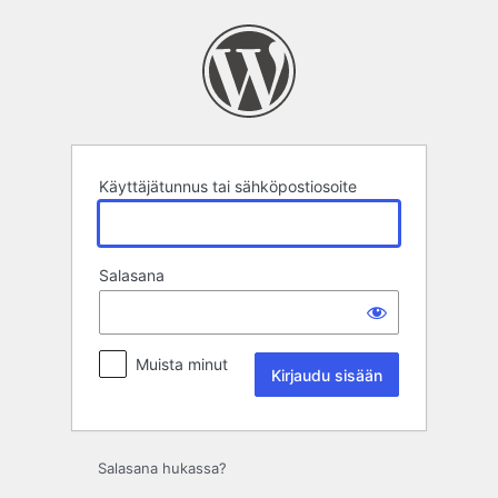
Kirjaudu
sisään
Käyttäjätunnus tai sähköpostiosoite
Salasana
Muista minut
Salasana hukassa?