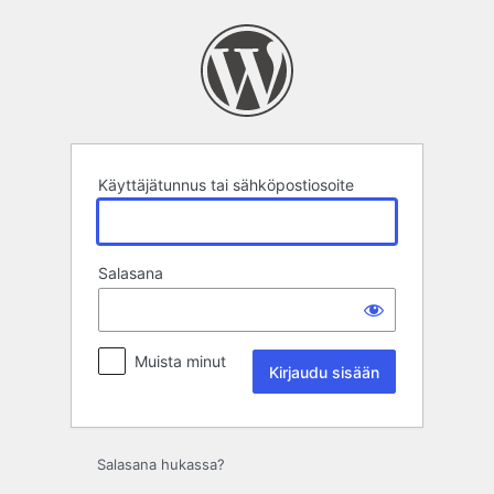
Kirjaudu
sisään
Käyttäjätunnus tai sähköpostiosoite
Salasana
Muista minut
Salasana hukassa?