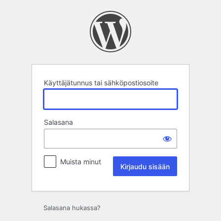
Kirjaudu
sisään
Käyttäjätunnus tai sähköpostiosoite
Salasana
Muista minut
Salasana hukassa?