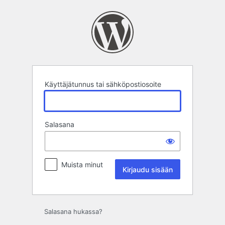
Kirjaudu
sisään
Käyttäjätunnus tai sähköpostiosoite
Salasana
Muista minut
Salasana hukassa?