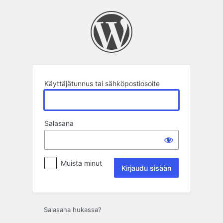
Kirjaudu
sisään
Käyttäjätunnus tai sähköpostiosoite
Salasana
Muista minut
Salasana hukassa?