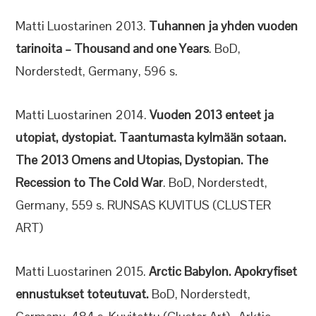
Matti Luostarinen 2013.
Tuhannen ja yhden vuoden
tarinoita – Thousand and one Years
. BoD,
Norderstedt, Germany, 596 s.
Matti Luostarinen 2014.
Vuoden 2013 enteet ja
utopiat, dystopiat. Taantumasta kylmään sotaan.
The 2013
O
mens
and
U
topias
, D
ystopian
.
The
Recession to
T
he Cold
W
ar
. BoD, Norderstedt,
Germany, 559 s. RUNSAS KUVITUS (CLUSTER
ART)
Matti Luostarinen 2015.
Arctic Babylon. Apokryfiset
ennustukset toteutuvat.
BoD, Norderstedt,