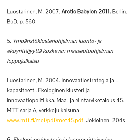
Luostarinen, M. 2007.
Arctic Babylon 2011.
Berlin.
BoD, p. 560.
5
. Ympäristöklusteriohjelman luonto- ja
ekoyrittäjyyttä koskevan maaseutuohjelman
loppujulkaisu
Luostarinen, M. 2004. Innovaatiostrategia ja –
kapasiteetti. Ekologinen klusteri ja
innovaatiopolitiikka. Maa- ja elintarviketalous 45.
MTT sarja A, verkkojulkaisuna
www.mtt.fi/met/pdf/met45.pdf
. Jokioinen. 204s
6
. Ekologisen klusterin ja luontoyrittäjyyden