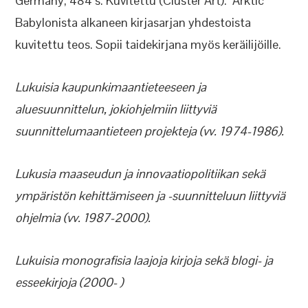
Germany, 484 s. Kuvitettu (Cluster Art). Arktic
Babylonista alkaneen kirjasarjan yhdestoista
kuvitettu teos. Sopii taidekirjana myös keräilijöille.
Lukuisia kaupunkimaantieteeseen ja
aluesuunnittelun, jokiohjelmiin liittyviä
suunnittelumaantieteen projekteja (vv. 1974-1986).
Lukusia maaseudun ja innovaatiopolitiikan sekä
ympäristön kehittämiseen ja -suunnitteluun liittyviä
ohjelmia (vv. 1987-2000).
Lukuisia monografisia laajoja kirjoja sekä blogi- ja
esseekirjoja (2000- )