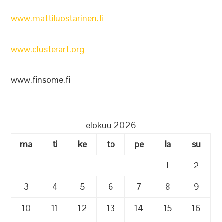
www.mattiluostarinen.fi
www.clusterart.org
www.finsome.fi
elokuu 2026
ma
ti
ke
to
pe
la
su
1
2
3
4
5
6
7
8
9
10
11
12
13
14
15
16