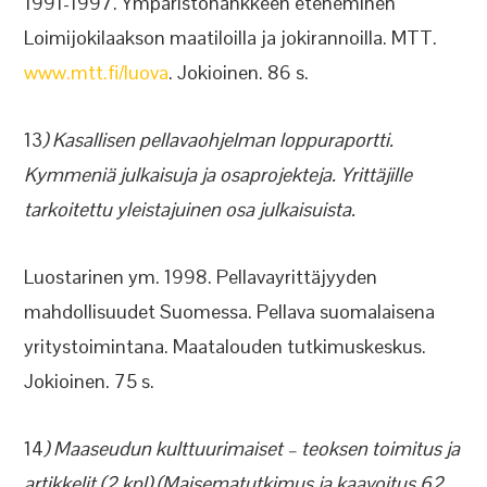
1991-1997. Ympäristöhankkeen eteneminen
Loimijokilaakson maatiloilla ja jokirannoilla. MTT.
www.mtt.fi/luova
. Jokioinen. 86 s.
13
) Kasallisen pellavaohjelman loppuraportti.
Kymmeniä julkaisuja ja osaprojekteja. Yrittäjille
tarkoitettu yleistajuinen osa julkaisuista.
Luostarinen ym. 1998. Pellavayrittäjyyden
mahdollisuudet Suomessa. Pellava suomalaisena
yritystoimintana. Maatalouden tutkimuskeskus.
Jokioinen. 75 s.
14
) Maaseudun kulttuurimaiset – teoksen toimitus ja
artikkelit (2 kpl) (Maisematutkimus ja kaavoitus 62