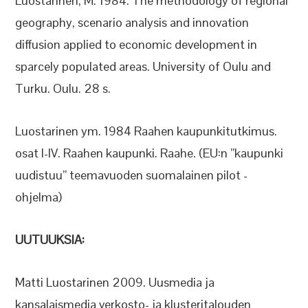
Luostarinen, M. 1984. The methodology of regional
geography, scenario analysis and innovation
diffusion applied to economic development in
sparcely populated areas. University of Oulu and
Turku. Oulu. 28 s.
Luostarinen ym. 1984 Raahen kaupunkitutkimus.
osat I-IV. Raahen kaupunki. Raahe. (EU:n ”kaupunki
uudistuu” teemavuoden suomalainen pilot -
ohjelma)
UUTUUKSIA:
Matti Luostarinen 2009. Uusmedia ja
kansalaismedia verkosto- ja klusteritalouden