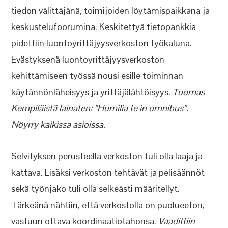
tiedon välittäjänä, toimijoiden löytämispaikkana ja
keskustelufoorumina. Keskitettyä tietopankkia
pidettiin luontoyrittäjyysverkoston työkaluna.
Evästyksenä luontoyrittäjyysverkoston
kehittämiseen työssä nousi esille toiminnan
käytännönläheisyys ja yrittäjälähtöisyys.
Tuomas
Kempiläistä lainaten: ”Humilia te in omnibus”.
Nöyrry kaikissa asioissa.
Selvityksen perusteella verkoston tuli olla laaja ja
kattava. Lisäksi verkoston tehtävät ja pelisäännöt
sekä työnjako tuli olla selkeästi määritellyt.
Tärkeänä nähtiin, että verkostolla on puolueeton,
vastuun ottava koordinaatiotahonsa.
Vaadittiin