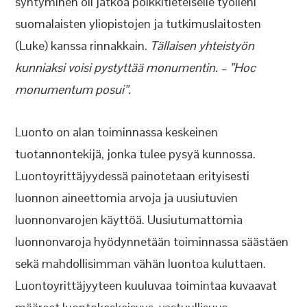
syntyminen oli jatkoa poikkitieteiselle työlleni
suomalaisten yliopistojen ja tutkimuslaitosten
(Luke) kanssa rinnakkain.
Tällaisen yhteistyön
kunniaksi voisi pystyttää monumentin. – ”Hoc
monumentum posui”.
Luonto on alan toiminnassa keskeinen
tuotannontekijä, jonka tulee pysyä kunnossa.
Luontoyrittäjyydessä painotetaan erityisesti
luonnon aineettomia arvoja ja uusiutuvien
luonnonvarojen käyttöä. Uusiutumattomia
luonnonvaroja hyödynnetään toiminnassa säästäen
sekä mahdollisimman vähän luontoa kuluttaen.
Luontoyrittäjyyteen kuuluvaa toimintaa kuvaavat