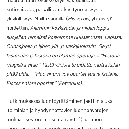
määreet luontokeskeisyys, vastuullisuus,
kotimaisuus, paikallisuus, käsityömäisyys ja
yksilöllisyys. Näillä sanoilla (
His verbis
) yhteistyö
hoidettiin.
Aiemmin koskisodat ja niiden loppu
suojellen viimeiset koskemme Kuusamossa, Lapissa,
Ounasjoella ja Iijoen ylä- ja keskijuoksulla. Se jäi
historiaan ja historia on elämän opettaja. – ”Historia
magistra vitae.”
Tästä viinistä te pidätte mutta kalan
pitää uida. – ”Hoc vinum vos oportet suave faciatis.
Pisces natare oportet.” (Petronius).
Tutkimuksessa luontoyrittäminen jaettiin aluksi
toimialan ja hyödynnettävien luonnonvarojen
mukaan sektoreihin seuraavasti: 1) luonnon
tarjoamiin mahdollisuuksiin perustuva vastuullinen