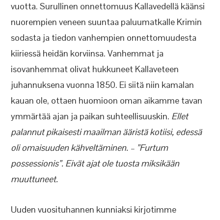
vuotta. Surullinen onnettomuus Kallavedellä käänsi
nuorempien veneen suuntaa paluumatkalle Krimin
sodasta ja tiedon vanhempien onnettomuudesta
kiiriessä heidän korviinsa. Vanhemmat ja
isovanhemmat olivat hukkuneet Kallaveteen
juhannuksena vuonna 1850. Ei siitä niin kamalan
kauan ole, ottaen huomioon oman aikamme tavan
ymmärtää ajan ja paikan suhteellisuuskin.
Ellet
palannut pikaisesti maailman ääristä kotiisi, edessä
oli omaisuuden kähveltäminen. – ”Furtum
possessionis”. Eivät ajat ole tuosta miksikään
muuttuneet.
Uuden vuosituhannen kunniaksi kirjotimme