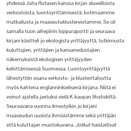
yhdessä Juha Rutasen kanssa kirjan alueellisista
verkostoista, luontoyrittämisestä, kotimaamme
matkailusta ja maaseutuklustereistamme. Se oli
samalla tuon aihepiirin loppuraportti ja seuraava
kirjani käsitteli jo ekologista yrittäjyyttä, tutkimusta
kuluttajien, yrittäjien ja kansanedustajien
näkemyksistä ekologisen yrittäjyyden
kehittämisessä Suomessa. Luontoyrittäjyyttä
lähestyttiin osana verkosto- ja klusteritaloutta
myös kahtena englanninkielisenä kirjana. Niitä ei
voinut ajatella jaetuksi vielä K-kaupan lihatiskiltä.
Seuraavana vuonna ilmestyikin jo kirjani
maaseudun uusista ihmisistämme sekä yrittäjän
että kuluttajan muotokuvana.
Jotkut haistattivat