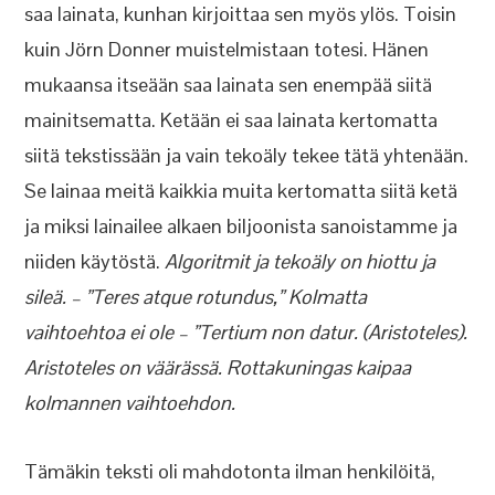
saa lainata, kunhan kirjoittaa sen myös ylös. Toisin
kuin Jörn Donner muistelmistaan totesi. Hänen
mukaansa itseään saa lainata sen enempää siitä
mainitsematta. Ketään ei saa lainata kertomatta
siitä tekstissään ja vain tekoäly tekee tätä yhtenään.
Se lainaa meitä kaikkia muita kertomatta siitä ketä
ja miksi lainailee alkaen biljoonista sanoistamme ja
niiden käytöstä.
Algoritmit ja tekoäly on hiottu ja
sileä. – ”Teres atque rotundus,” Kolmatta
vaihtoehtoa ei ole – ”Tertium non datur. (Aristoteles).
Aristoteles on väärässä. Rottakuningas kaipaa
kolmannen vaihtoehdon.
Tämäkin teksti oli mahdotonta ilman henkilöitä,