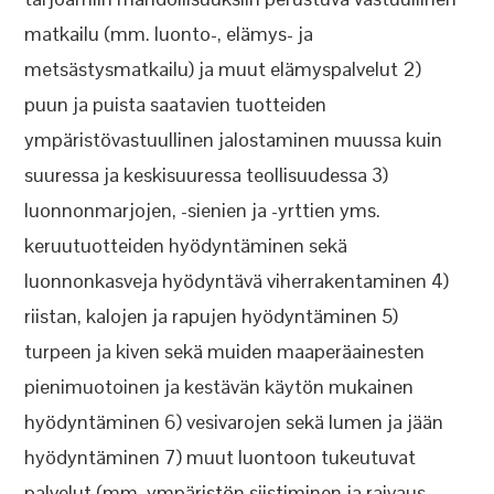
matkailu (mm. luonto-, elämys- ja
metsästysmatkailu) ja muut elämyspalvelut 2)
puun ja puista saatavien tuotteiden
ympäristövastuullinen jalostaminen muussa kuin
suuressa ja keskisuuressa teollisuudessa 3)
luonnonmarjojen, -sienien ja -yrttien yms.
keruutuotteiden hyödyntäminen sekä
luonnonkasveja hyödyntävä viherrakentaminen 4)
riistan, kalojen ja rapujen hyödyntäminen 5)
turpeen ja kiven sekä muiden maaperäainesten
pienimuotoinen ja kestävän käytön mukainen
hyödyntäminen 6) vesivarojen sekä lumen ja jään
hyödyntäminen 7) muut luontoon tukeutuvat
palvelut (mm. ympäristön siistiminen ja raivaus,