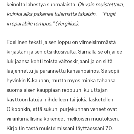
keinolta lähestyä suomalaista.
Oli vain muistettava,
kuinka aika pakenee tulematta takaisin. – ”Fugit
irreparabile tempus.” (Vergilius).
Edellinen teksti ja sen loppu on viimeisimmästä
kirjastani ja sen otsikkosivulta. Samalla se ohjailee
lukijaansa kohti toista väitöskirjaani ja on siitä
laajennettu ja parannettu kansanpainos. Se sopii
hyvinkin K-kaupan, mutta myös minkä tahansa
suomalaisen kauppiaan reppuun, kuluttajan
käyttöön latuja hiihdelleen tai jokia lasketellen.
Olkoonkin, että sukuni purjekunnan veneet ovat
viikinkimallisina kokeneet melkoisen muutoksen.
Kirjoitin tästä muistelmissani täyttäessäni 70-