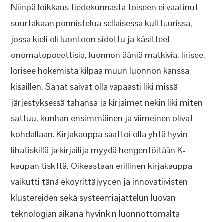
Niinpä loikkaus tiedekunnasta toiseen ei vaatinut
suurtakaan ponnistelua sellaisessa kulttuurissa,
jossa kieli oli luontoon sidottu ja käsitteet
onomatopoeettisia, luonnon ääniä matkivia, lirisee,
lorisee hokemista kilpaa muun luonnon kanssa
kisaillen. Sanat saivat olla vapaasti liki missä
järjestyksessä tahansa ja kirjaimet nekin liki miten
sattuu, kunhan ensimmäinen ja viimeinen olivat
kohdallaan. Kirjakauppa saattoi olla yhtä hyvin
lihatiskillä ja kirjailija myydä hengentöitään K-
kaupan tiskiltä. Oikeastaan erillinen kirjakauppa
vaikutti tänä ekoyrittäjyyden ja innovatiivisten
klustereiden sekä systeemiajattelun luovan
teknologian aikana hyvinkin luonnottomalta