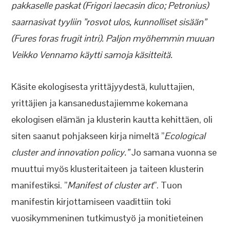
pakkaselle paskat (Frigori laecasin dico; Petronius)
saarnasivat tyyliin ”rosvot ulos, kunnolliset sisään”
(Fures foras frugit intri). Paljon myöhemmin muuan
Veikko Vennamo käytti samoja käsitteitä.
Käsite ekologisesta yrittäjyydestä, kuluttajien,
yrittäjien ja kansanedustajiemme kokemana
ekologisen elämän ja klusterin kautta kehittäen, oli
siten saanut pohjakseen kirja nimeltä ”
Ecological
cluster and innovation policy.”
Jo samana vuonna se
muuttui myös klusteritaiteen ja taiteen klusterin
manifestiksi. ”
Manifest of cluster art
”. Tuon
manifestin kirjottamiseen vaadittiin toki
vuosikymmeninen tutkimustyö ja monitieteinen