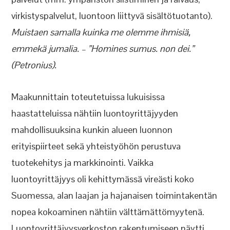
virkistyspalvelut, luontoon liittyvä sisältötuotanto).
Muistaen samalla kuinka me olemme ihmisiä,
emmekä jumalia. – ”Homines sumus. non dei.”
(Petronius).
Maakunnittain toteutetuissa lukuisissa
haastatteluissa nähtiin luontoyrittäjyyden
mahdollisuuksina kunkin alueen luonnon
erityispiirteet sekä yhteistyöhön perustuva
tuotekehitys ja markkinointi. Vaikka
luontoyrittäjyys oli kehittymässä vireästi koko
Suomessa, alan laajan ja hajanaisen toimintakentän
nopea kokoaminen nähtiin välttämättömyytenä.
Luontoyrittäjyysverkoston rakentumiseen näytti