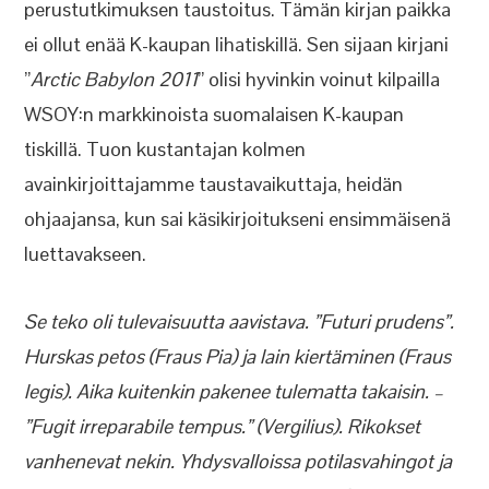
perustutkimuksen taustoitus. Tämän kirjan paikka
ei ollut enää K-kaupan lihatiskillä. Sen sijaan kirjani
”
Arctic Babylon 2011
” olisi hyvinkin voinut kilpailla
WSOY:n markkinoista suomalaisen K-kaupan
tiskillä. Tuon kustantajan kolmen
avainkirjoittajamme taustavaikuttaja, heidän
ohjaajansa, kun sai käsikirjoitukseni ensimmäisenä
luettavakseen.
Se teko oli tulevaisuutta aavistava. ”Futuri prudens”.
Hurskas petos (Fraus Pia) ja lain kiertäminen (Fraus
legis). Aika kuitenkin pakenee tulematta takaisin. –
”Fugit irreparabile tempus.” (Vergilius). Rikokset
vanhenevat nekin. Yhdysvalloissa potilasvahingot ja