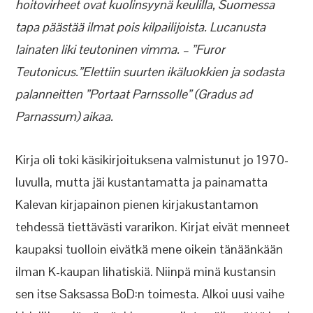
hoitovirheet ovat kuolinsyynä keulilla, Suomessa
tapa päästää ilmat pois kilpailijoista. Lucanusta
lainaten liki teutoninen vimma. – ”Furor
Teutonicus.”Elettiin suurten ikäluokkien ja sodasta
palanneitten ”Portaat Parnssolle” (Gradus ad
Parnassum) aikaa.
Kirja oli toki käsikirjoituksena valmistunut jo 1970-
luvulla, mutta jäi kustantamatta ja painamatta
Kalevan kirjapainon pienen kirjakustantamon
tehdessä tiettävästi vararikon. Kirjat eivät menneet
kaupaksi tuolloin eivätkä mene oikein tänäänkään
ilman K-kaupan lihatiskiä. Niinpä minä kustansin
sen itse Saksassa BoD:n toimesta. Alkoi uusi vaihe