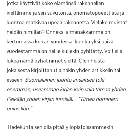
jotka käyttivät koko elämänsä rakennellen
kieltämme ja sen suvutonta, onomatopoeettista ja
luontoa matkivaa upeaa rakennetta. Vieläkö muistat
heidän nimiään? Onneksi almanakkamme on
kertomassa kerran vuodessa, kuinka yksi päivä
vuodestamme on heille kullekin pyhitetty. Voit siis
lukea nämä pyhät nimet sieltä. Olen heistä
jokaisesta kirjoittanut ainakin yhden artikkelin tai
esseen.
Suomalainen luonto ansaitsee toki
enemmän, useamman kirjan kuin vain tämän yhden.
Pelkään yhden kirjan ihmisiä. – ”Timeo hominem
unius libri.”
Tiedekunta sen olla pitää yliopistoissammekin.