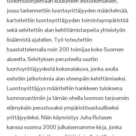
tutkimusohjelmaan kuuluneen esitutkimuksen,
jossa tarkennettiin luontoyrittäjyyden määritelmää,
kartoitettiin luontoyrittäjyyden toimintaympäristöä
sekä selvitettiin alan kehittämistarpeita yhteistyön
lisäämistä ajatellen. Työ toteutettiin
haastattelemalla noin 200 toimijaa koko Suomen
alueelta. Selvityksen perusteella saatiin
luontoyrittäjyydestä kokonaiskuva, jonka avulla
esitetiin jatkotoimia alan eteenpäin kehittämiseksi.
Luontoyrittäjyys määriteltiin hankkeen tuloksena
luonnonantimiin ja tämän ohella luonnon tarjoamiin
elämyksiin perustuvaksi ympäristövastuulliseksi
yrittäjyydeksi. Näin käynnistyy Juha Rutasen
kanssa vuonna 2000 julkaisemamme kirja, jonka