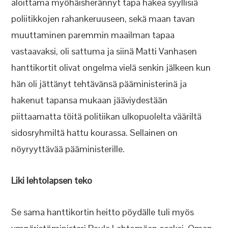
aloittama myöhäisherännyt tapa hakea syyllisiä
poliitikkojen rahankeruuseen, sekä maan tavan
muuttaminen paremmin maailman tapaa
vastaavaksi, oli sattuma ja siinä Matti Vanhasen
hanttikortit olivat ongelma vielä senkin jälkeen kun
hän oli jättänyt tehtävänsä pääministerinä ja
hakenut tapansa mukaan jääviydestään
piittaamatta töitä politiikan ulkopuolelta vääriltä
sidosryhmiltä hattu kourassa. Sellainen on
nöyryyttävää pääministerille.
Liki lehtolapsen teko
Se sama hanttikortin heitto pöydälle tuli myös