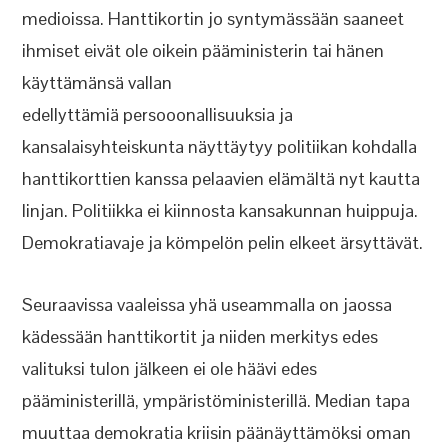
medioissa. Hanttikortin jo syntymässään saaneet
ihmiset eivät ole oikein pääministerin tai hänen
käyttämänsä vallan
edellyttämiä persooonallisuuksia ja
kansalaisyhteiskunta näyttäytyy politiikan kohdalla
hanttikorttien kanssa pelaavien elämältä nyt kautta
linjan. Politiikka ei kiinnosta kansakunnan huippuja.
Demokratiavaje ja kömpelön pelin elkeet ärsyttävät.
Seuraavissa vaaleissa yhä useammalla on jaossa
kädessään hanttikortit ja niiden merkitys edes
valituksi tulon jälkeen ei ole häävi edes
pääministerillä, ympäristöministerillä. Median tapa
muuttaa demokratia kriisin päänäyttämöksi oman