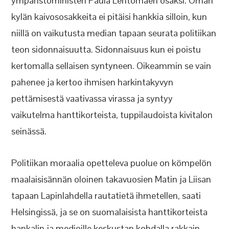
ympäristöministeri Paula Lehtomäen osaksi. Oman
kylän kaivososakkeita ei pitäisi hankkia silloin, kun
niillä on vaikutusta median tapaan seurata politiikan
teon sidonnaisuutta. Sidonnaisuus kun ei poistu
kertomalla sellaisen syntyneen. Oikeammin se vain
pahenee ja kertoo ihmisen harkintakyvyn
pettämisestä vaativassa virassa ja syntyy
vaikutelma hanttikorteista, tuppilaudoista kivitalon
seinässä.
Politiikan moraalia opetteleva puolue on kömpelön
maalaisisännän oloinen takavuosien Matin ja Liisan
tapaan Lapinlahdella rautatietä ihmetellen, saati
Helsingissä, ja se on suomalaisista hanttikorteista
hankalin ja medioille keskustan kohdalla rakkain