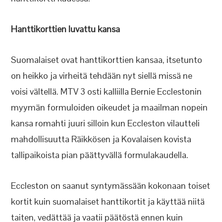
Hanttikorttien luvattu kansa
Suomalaiset ovat hanttikorttien kansaa, itsetunto
on heikko ja virheitä tehdään nyt siellä missä ne
voisi vältellä. MTV 3 osti kalliilla Bernie Ecclestonin
myymän formuloiden oikeudet ja maailman nopein
kansa romahti juuri silloin kun Eccleston vilautteli
mahdollisuutta Räikkösen ja Kovalaisen kovista
tallipaikoista pian päättyvällä formulakaudella.
Eccleston on saanut syntymässään kokonaan toiset
kortit kuin suomalaiset hanttikortit ja käyttää niitä
taiten, vedättää ja vaatii päätöstä ennen kuin