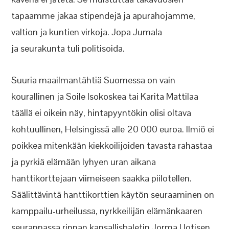
tapaamme jakaa stipendejä ja apurahojamme,
valtion ja kuntien virkoja. Jopa Jumala
ja seurakunta tuli politisoida.
Suuria maailmantähtiä Suomessa on vain
kourallinen ja Soile Isokoskea tai Karita Mattilaa
täällä ei oikein näy, hintapyyntökin olisi oltava
kohtuullinen, Helsingissä alle 20 000 euroa. Ilmiö ei
poikkea mitenkään kiekkoilijoiden tavasta rahastaa
ja pyrkiä elämään lyhyen uran aikana
hanttikorttejaan viimeiseen saakka piilotellen.
Säälittävintä hanttikorttien käytön seuraaminen on
kamppailu-urheilussa, nyrkkeilijän elämänkaaren
seurannassa rinnan kansallisbaletin Jorma Uotisen