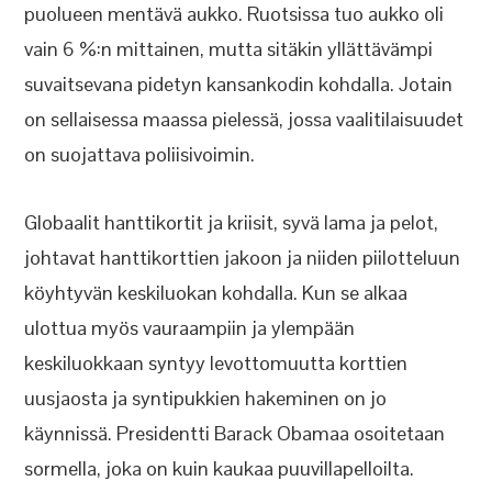
puolueen mentävä aukko. Ruotsissa tuo aukko oli
vain 6 %:n mittainen, mutta sitäkin yllättävämpi
suvaitsevana pidetyn kansankodin kohdalla. Jotain
on sellaisessa maassa pielessä, jossa vaalitilaisuudet
on suojattava poliisivoimin.
Globaalit hanttikortit ja kriisit, syvä lama ja pelot,
johtavat hanttikorttien jakoon ja niiden piilotteluun
köyhtyvän keskiluokan kohdalla. Kun se alkaa
ulottua myös vauraampiin ja ylempään
keskiluokkaan syntyy levottomuutta korttien
uusjaosta ja syntipukkien hakeminen on jo
käynnissä. Presidentti Barack Obamaa osoitetaan
sormella, joka on kuin kaukaa puuvillapelloilta.