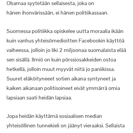
Obamaa syytetään sellaisesta, joka on
hänen ihonvärissään, ei hänen politiikassaan.
Suomessa politiikka opiskelee uutta moraalia ikään
kuin vanhus yhteisömedioitten Facebookin käyttöä
vaiheessa, jolloin jo liki 2 miljoonaa suomalaista elää
sen sisällä. Ilmiö on kuin pörssiosakkeiden ostoa
hetkellä, jolloin muut myyvät niitä jo paniikissa.
Suuret eläköityneeet sotien aikana syntyneet ja
kaiken aikanaan politisoineet eivät ymmärrä omia
lapsiaan saati heidän lapsiaa.
Jopa heidän käyttämä sosiaalisen median
yhteisöllinen tunnekieli on jäänyt vieraaksi. Sellaista