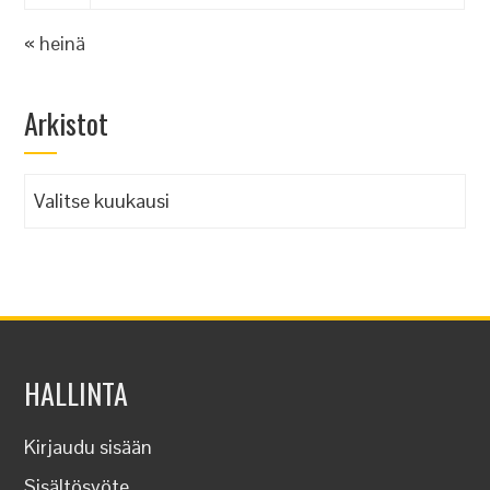
« heinä
Arkistot
Arkistot
HALLINTA
Kirjaudu sisään
Sisältösyöte