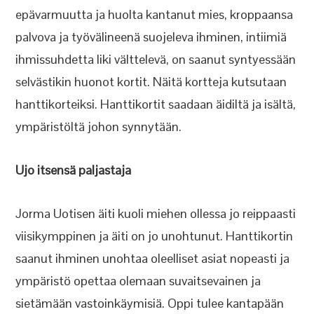
epävarmuutta ja huolta kantanut mies, kroppaansa
palvova ja työvälineenä suojeleva ihminen, intiimiä
ihmissuhdetta liki välttelevä, on saanut syntyessään
selvästikin huonot kortit. Näitä kortteja kutsutaan
hanttikorteiksi. Hanttikortit saadaan äidiltä ja isältä,
ympäristöltä johon synnytään.
Ujo itsensä paljastaja
Jorma Uotisen äiti kuoli miehen ollessa jo reippaasti
viisikymppinen ja äiti on jo unohtunut. Hanttikortin
saanut ihminen unohtaa oleelliset asiat nopeasti ja
ympäristö opettaa olemaan suvaitsevainen ja
sietämään vastoinkäymisiä. Oppi tulee kantapään