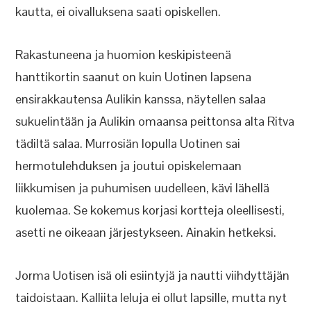
kautta, ei oivalluksena saati opiskellen.
Rakastuneena ja huomion keskipisteenä
hanttikortin saanut on kuin Uotinen lapsena
ensirakkautensa Aulikin kanssa, näytellen salaa
sukuelintään ja Aulikin omaansa peittonsa alta Ritva
tädiltä salaa. Murrosiän lopulla Uotinen sai
hermotulehduksen ja joutui opiskelemaan
liikkumisen ja puhumisen uudelleen, kävi lähellä
kuolemaa. Se kokemus korjasi kortteja oleellisesti,
asetti ne oikeaan järjestykseen. Ainakin hetkeksi.
Jorma Uotisen isä oli esiintyjä ja nautti viihdyttäjän
taidoistaan. Kalliita leluja ei ollut lapsille, mutta nyt