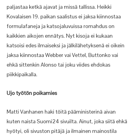
paljastaa ketkä ajavat ja missä tallissa. Heikki
Kovalaisen 19. paikan saalistus ei jaksa kiinnostaa
formulafaneja ja katsojaluvuissa romahdus on
kaikkien aikojen ennätys. Nyt kisoja ei kukaan
katsoisi edes ilmaiseksi ja jälkilähetyksenä ei oikein
jaksa kiinnostaa Webber vai Vettel, Buttonko vai
ehkä sittenkin Alonso tai joku viides ehdokas
piikkipaikalla.
Ujo työtön poikamies
Matti Vanhanen haki töitä pääministerinä aivan
kuten naista Suomi24 sivuilta. Ainut, joka siitä ehkä
hyötyi, oli sivuston pitäjä ja ilmainen mainostila