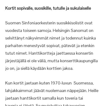
Kortit sopivalle, suosikille, tutulle ja sukulaiselle
Suomen Sinfoniaorkesterin suosikkisolistit ovat
vuodesta toiseen samoja. Helsingin Sanomat on
selvittänyt näkyvimmät nimet ja todennut kuinka
parhaiten menestyvät sopivat, pätevät ja etenkin
tutut nimet. Hanttikortteja jaettaessa konsertin
järjestäjällä ei ole väliä, mutta konserttikaupungilla
jo on, ja siellä käydään korttien jakoa.
Kun kortit jaetaan kuten 1970-luvun Suomessa,
lahjakkaimmat jäävät nuolemaan näppejään. Heille
jaetaan hanttikortit samalla kun toveria tai
kaveria ei jätetä. Se muistuttaa takavuosien