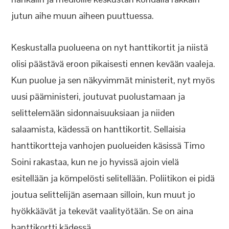
jutun aihe muun aiheen puuttuessa.
Keskustalla puolueena on nyt hanttikortit ja niistä
olisi päästävä eroon pikaisesti ennen kevään vaaleja.
Kun puolue ja sen näkyvimmät ministerit, nyt myös
uusi pääministeri, joutuvat puolustamaan ja
selittelemään sidonnaisuuksiaan ja niiden
salaamista, kädessä on hanttikortit. Sellaisia
hanttikortteja vanhojen puolueiden käsissä Timo
Soini rakastaa, kun ne jo hyvissä ajoin vielä
esitellään ja kömpelösti selitellään. Poliitikon ei pidä
joutua selittelijän asemaan silloin, kun muut jo
hyökkäävät ja tekevät vaalityötään. Se on aina
hanttikortti kädessä.