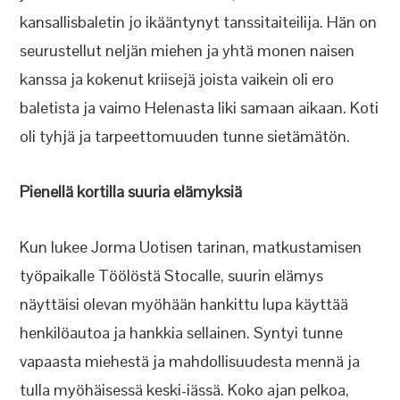
kansallisbaletin jo ikääntynyt tanssitaiteilija. Hän on
seurustellut neljän miehen ja yhtä monen naisen
kanssa ja kokenut kriisejä joista vaikein oli ero
baletista ja vaimo Helenasta liki samaan aikaan. Koti
oli tyhjä ja tarpeettomuuden tunne sietämätön.
Pienellä kortilla suuria elämyksiä
Kun lukee Jorma Uotisen tarinan, matkustamisen
työpaikalle Töölöstä Stocalle, suurin elämys
näyttäisi olevan myöhään hankittu lupa käyttää
henkilöautoa ja hankkia sellainen. Syntyi tunne
vapaasta miehestä ja mahdollisuudesta mennä ja
tulla myöhäisessä keski-iässä. Koko ajan pelkoa,