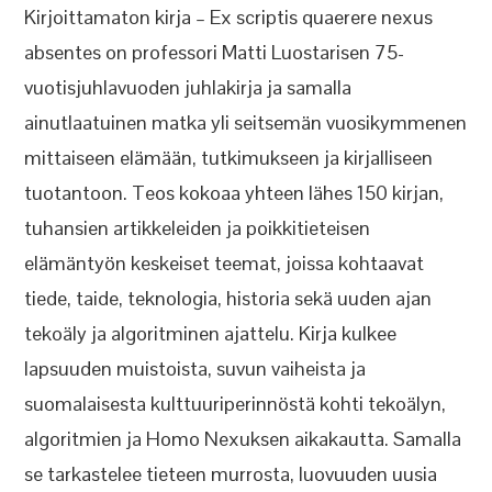
Kirjoittamaton kirja – Ex scriptis quaerere nexus
absentes on professori Matti Luostarisen 75-
vuotisjuhlavuoden juhlakirja ja samalla
ainutlaatuinen matka yli seitsemän vuosikymmenen
mittaiseen elämään, tutkimukseen ja kirjalliseen
tuotantoon. Teos kokoaa yhteen lähes 150 kirjan,
tuhansien artikkeleiden ja poikkitieteisen
elämäntyön keskeiset teemat, joissa kohtaavat
tiede, taide, teknologia, historia sekä uuden ajan
tekoäly ja algoritminen ajattelu. Kirja kulkee
lapsuuden muistoista, suvun vaiheista ja
suomalaisesta kulttuuriperinnöstä kohti tekoälyn,
algoritmien ja Homo Nexuksen aikakautta. Samalla
se tarkastelee tieteen murrosta, luovuuden uusia