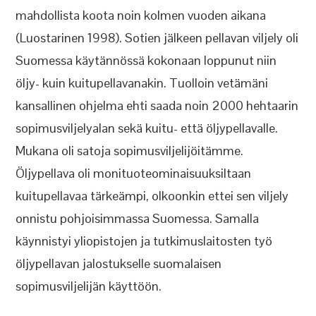
mahdollista koota noin kolmen vuoden aikana
(Luostarinen 1998). Sotien jälkeen pellavan viljely oli
Suomessa käytännössä kokonaan loppunut niin
öljy- kuin kuitupellavanakin. Tuolloin vetämäni
kansallinen ohjelma ehti saada noin 2000 hehtaarin
sopimusviljelyalan sekä kuitu- että öljypellavalle.
Mukana oli satoja sopimusviljelijöitämme.
Öljypellava oli monituoteominaisuuksiltaan
kuitupellavaa tärkeämpi, olkoonkin ettei sen viljely
onnistu pohjoisimmassa Suomessa. Samalla
käynnistyi yliopistojen ja tutkimuslaitosten työ
öljypellavan jalostukselle suomalaisen
sopimusviljelijän käyttöön.