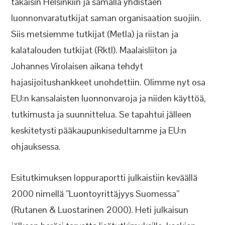
takaisin Helsinkiin ja samalla yhdistäen
luonnonvaratutkijat saman organisaation suojiin.
Siis metsiemme tutkijat (Metla) ja riistan ja
kalatalouden tutkijat (Rktl). Maalaisliiton ja
Johannes Virolaisen aikana tehdyt
hajasijoitushankkeet unohdettiin. Olimme nyt osa
EU:n kansalaisten luonnonvaroja ja niiden käyttöä,
tutkimusta ja suunnittelua. Se tapahtui jälleen
keskitetysti pääkaupunkisedultamme ja EU:n
ohjauksessa.
Esitutkimuksen loppuraportti julkaistiin keväällä
2000 nimellä ”Luontoyrittäjyys Suomessa”
(Rutanen & Luostarinen 2000). Heti julkaisun