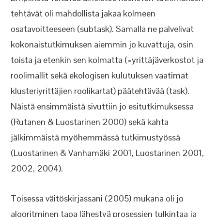
tehtävät oli mahdollista jakaa kolmeen
osatavoitteeseen (subtask). Samalla ne palvelivat
kokonaistutkimuksen aiemmin jo kuvattuja, osin
toista ja etenkin sen kolmatta (=yrittäjäverkostot ja
roolimallit sekä ekologisen kulutuksen vaatimat
klusteriyrittäjien roolikartat) päätehtävää (task).
Näistä ensimmäistä sivuttiin jo esitutkimuksessa
(Rutanen & Luostarinen 2000) sekä kahta
jälkimmäistä myöhemmässä tutkimustyössä
(Luostarinen & Vanhamäki 2001, Luostarinen 2001,
2002, 2004).
Toisessa väitöskirjassani (2005) mukana oli jo
algoritminen tapa lähestyä prosessien tulkintaa ja