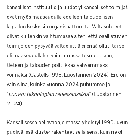
kansalliset instituutio ja uudet ylikansalliset toimijat
ovat myös maaseudulla edelleen taloudellisen
kilpailun keskeisiä organisaattoreita. Valtasuhteet
olivat kuitenkin vaihtumassa siten, että osallistuvien
toimijoiden pysyvää valtaeliittiä ei enää ollut, tai se
oli maaseudullakin vaihtumassa teknologiaan,
tieteen ja talouden politiikkaa vahvemmaksi
voimaksi (Castells 1998, Luostarinen 2024). Ero on
vain siinä, kuinka vuonna 2024 puhumme jo
”
Luovan teknologian renessanssista
” (Luostarinen
2024).
Kansallisessa pellavaohjelmassa yhdistyi 1990-luvun
puolivälissä klusterirakenteet sellaisena, kuin ne oli