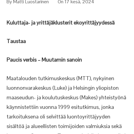
By
Matti Luostarinen
On 17 kesä, 2024
Kuluttaja- ja yrittäjäklusterit ekoyrittäjyydessä
Taustaa
Paucis verbis – Muutamin sanoin
Maatalouden tutkimuskeskus (MTT), nykyinen
luonnonvarakeskus (Luke) ja Helsingin yliopiston
maaseudun- ja koulutuskeskus (Makes) yhteistyönä
käynnistettiin vuonna 1999 esitutkimus, jonka
tarkoituksena oli selvittää luontoyrittäjyyden
sisältöä ja alueellisten toimijoiden valmiuksia sekä