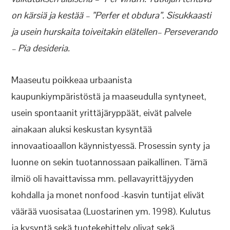
on kärsiä ja kestää – ”Perfer et obdura”. Sisukkaasti
ja usein hurskaita toiveitakin elätellen– Perseverando
– Pia desideria.
Maaseutu poikkeaa urbaanista
kaupunkiympäristöstä ja maaseudulla syntyneet,
usein spontaanit yrittäjäryppäät, eivät palvele
ainakaan aluksi keskustan kysyntää
innovaatioaallon käynnistyessä. Prosessin synty ja
luonne on sekin tuotannossaan paikallinen. Tämä
ilmiö oli havaittavissa mm. pellavayrittäjyyden
kohdalla ja monet nonfood -kasvin tuntijat elivät
väärää vuosisataa (Luostarinen ym. 1998). Kulutus
ja kysyntä sekä tuotekehittely olivat sekä