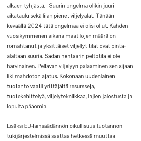
alkaen tyhjästä. Suurin ongelma olikin juuri
aikataulu sekä liian pienet viljelyalat. Tänään
keväällä 2024 tätä ongelmaa ei olisi ollut. Kahden
vuosikymmenen aikana maatilojen määrä on
romahtanut ja yksittäiset viljellyt tilat ovat pinta-
alaltaan suuria. Sadan hehtaarin peltotila ei ole
harvinainen. Pellavan viljelyyn palaaminen sen sijaan
liki mahdoton ajatus. Kokonaan uudenlainen
tuotanto vaatii yrittäjältä resursseja,
tuotekehittelyä, viljelytekniikkaa, lajien jalostusta ja
lopulta pääomia.
Lisäksi EU-lainsäädännön oikullisuus tuotannon
tukijärjestelmissä saattaa hetkessä muuttaa