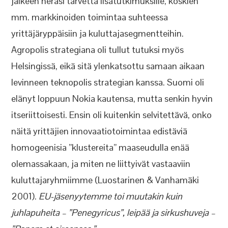
jälkeen heräsi tarvetta lisätutkimuksille, koskien
mm. markkinoiden toimintaa suhteessa
yrittäjäryppäisiin ja kuluttajasegmentteihin.
Agropolis strategiana oli tullut tutuksi myös
Helsingissä, eikä sitä ylenkatsottu samaan aikaan
levinneen teknopolis strategian kanssa. Suomi oli
elänyt loppuun Nokia kautensa, mutta senkin hyvin
itseriittoisesti. Ensin oli kuitenkin selvitettävä, onko
näitä yrittäjien innovaatiotoimintaa edistäviä
homogeenisia ”klustereita” maaseudulla enää
olemassakaan, ja miten ne liittyivät vastaaviin
kuluttajaryhmiimme (Luostarinen & Vanhamäki
2001).
EU-jäsenyytemme toi muutakin kuin
juhlapuheita – ”Penegyricus”, leipää ja sirkushuveja –