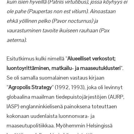
kuin isien hyveillä (Patriis virtutibus), jossa köyhyys ei
ole pahe (Paupertas non est vitium). Ainoastaan
ehkä yöllinen pelko (Pavor nocturnus) ja
vaurastuminen tavoite ikuiseen rauhaan (Pax
aeterna).
Esitutkimus kulki nimellä ”
Alueelliset verkostot;
luontoyrittäminen, matkailu- ja maaseutuklusteri
”.
Se oli samalla suomalainen vastaus kirjaan
”
Agropolis Strategy
” (1992, 1993), joka oli levinnyt
globaalina maailman tiedepuistojärjestöjen (AURP,
IASP) englanninkielisenä painoksena toteuttaen
kokonaan uudenlaista luonnonvara- ja
maaseutupolitiikkaa. Myöhemmin Helsingissä