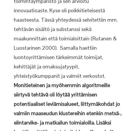
toimintaympäristö ja sen arvioitu
innovaatioaste. Kyse oli poikkitieteisestä
haasteesta. Tässä yhteydessä selvitettiin mm.
tehtävän sisältö ja substanssi sekä
maakunnittain että toimialoittain (Rutanen &
Luostarinen 2000). Samalla haettiin
luontoyrittämisen tärkeimmät toimijat,
kehittäjät ja omaksujatyypit,
yhteistyökumppanit ja valmiit verkostot.
Monitieteinen ja myöhemmin algoritmeille
siirtyvä tehtävä oli löytää yrittämisen
potentiaaliset leviämisalueet, liittymäkohdat jo
valmiin maaseudun klustereihin etenkin metsä-,
elintarvike- ja matkailun toimialoilla. Lisäksi