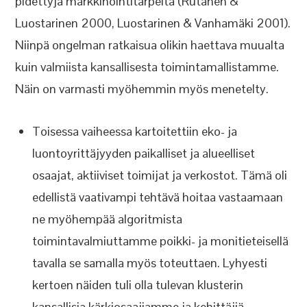
pidettyjä markkinointitarpeita (Rutanen &
Luostarinen 2000, Luostarinen & Vanhamäki 2001).
Niinpä ongelman ratkaisua olikin haettava muualta
kuin valmiista kansallisesta toimintamallistamme.
Näin on varmasti myöhemmin myös menetelty.
Toisessa vaiheessa kartoitettiin eko- ja
luontoyrittäjyyden paikalliset ja alueelliset
osaajat, aktiiviset toimijat ja verkostot. Tämä oli
edellistä vaativampi tehtävä hoitaa vastaamaan
ne myöhempää algoritmista
toimintavalmiuttamme poikki- ja monitieteisellä
tavalla se samalla myös toteuttaen. Lyhyesti
kertoen näiden tuli olla tulevan klusterin
kansallisia kärkiosaajiamme ja kehittäjiä,