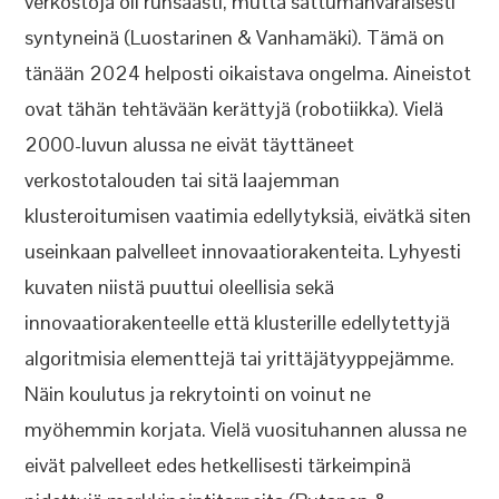
verkostoja oli runsaasti, mutta sattumanvaraisesti
syntyneinä (Luostarinen & Vanhamäki). Tämä on
tänään 2024 helposti oikaistava ongelma. Aineistot
ovat tähän tehtävään kerättyjä (robotiikka). Vielä
2000-luvun alussa ne eivät täyttäneet
verkostotalouden tai sitä laajemman
klusteroitumisen vaatimia edellytyksiä, eivätkä siten
useinkaan palvelleet innovaatiorakenteita. Lyhyesti
kuvaten niistä puuttui oleellisia sekä
innovaatiorakenteelle että klusterille edellytettyjä
algoritmisia elementtejä tai yrittäjätyyppejämme.
Näin koulutus ja rekrytointi on voinut ne
myöhemmin korjata. Vielä vuosituhannen alussa ne
eivät palvelleet edes hetkellisesti tärkeimpinä