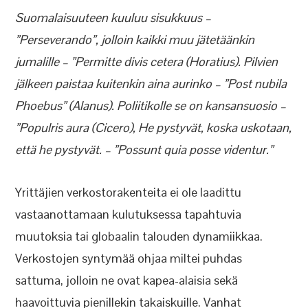
Suomalaisuuteen kuuluu sisukkuus –
”Perseverando”, jolloin kaikki muu jätetäänkin
jumalille – ”Permitte divis cetera (Horatius). Pilvien
jälkeen paistaa kuitenkin aina aurinko – ”Post nubila
Phoebus” (Alanus). Poliitikolle se on kansansuosio –
”Populris aura (Cicero), He pystyvät, koska uskotaan,
että he pystyvät. – ”Possunt quia posse videntur.”
Yrittäjien verkostorakenteita ei ole laadittu
vastaanottamaan kulutuksessa tapahtuvia
muutoksia tai globaalin talouden dynamiikkaa.
Verkostojen syntymää ohjaa miltei puhdas
sattuma, jolloin ne ovat kapea-alaisia sekä
haavoittuvia pienillekin takaiskuille. Vanhat