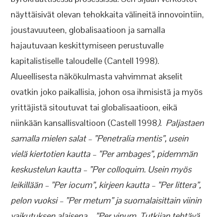
näyttäisivät olevan tehokkaita välineitä innovointiin,
joustavuuteen, globalisaatioon ja samalla
hajautuvaan keskittymiseen perustuvalle
kapitalistiselle taloudelle (Cantell 1998).
Alueellisesta näkökulmasta vahvimmat akselit
ovatkin joko paikallisia, johon osa ihmisistä ja myös
yrittäjistä sitoutuvat tai globalisaatioon, eikä
niinkään kansallisvaltioon (Castell 1998
). Paljastaen
samalla mielen salat – ”Penetralia mentis”, usein
vielä kiertotien kautta – ”Per ambages”, pidemmän
keskustelun kautta – ”Per colloquim. Usein myös
leikillään – ”Per iocum”, kirjeen kautta – ”Per littera”,
pelon vuoksi – ”Per metum” ja suomalaisittain viinin
vaikutuksen alaisena – ”Per vinum. Tutkijan tehtävä