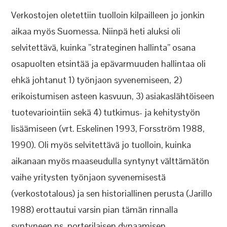
Verkostojen oletettiin tuolloin kilpailleen jo jonkin
aikaa myös Suomessa. Niinpä heti aluksi oli
selvitettävä, kuinka ”strateginen hallinta” osana
osapuolten etsintää ja epävarmuuden hallintaa oli
ehkä johtanut 1) työnjaon syvenemiseen, 2)
erikoistumisen asteen kasvuun, 3) asiakaslähtöiseen
tuotevariointiin sekä 4) tutkimus- ja kehitystyön
lisäämiseen (vrt. Eskelinen 1993, Forsström 1988,
1990). Oli myös selvitettävä jo tuolloin, kuinka
aikanaan myös maaseudulla syntynyt välttämätön
vaihe yritysten työnjaon syvenemisestä
(verkostotalous) ja sen historiallinen perusta (Jarillo
1988) erottautui varsin pian tämän rinnalla
syntyneen ns. porterilaisen dynaamisen