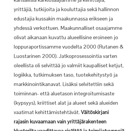
yrittäjiä, tutkijoita ja kouluttajia sekä hallinnon
edustajia kussakin maakunnassa erikseen ja
yhdessä verkottuen. Maakunnalliset osaajamme
olivat aikanaan kuvattu alueellisine eroineen jo
loppuraportissamme vuodelta 2000 (Rutanen &
Luostarinen 2000). Jatkoprosessointia varten
oleellista oli selvittää jo valmiit kaupalliset ketjut,
logiikka, tutkimuksen taso, tuotekehitystyö ja
markkinointikanavat. Lisäksi selvitettiin sekä
toiminnan- että aluetason integroitumisaste
(kypsyys), kriittiset alat ja alueet sekä alueiden
vaatimat kehittämistehtävät.
Väitöskirjani
rajasin kuvaamaan vain yrittäjärakenteen
klusterilta vaadittavaa sisältöä ja toimijatyyppejä