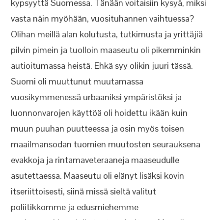
kypsyyttä Suomessa. Tänään voitaisiin kysyä, miksi
vasta näin myöhään, vuosituhannen vaihtuessa?
Olihan meillä alan kolutusta, tutkimusta ja yrittäjiä
pilvin pimein ja tuolloin maaseutu oli pikemminkin
autioitumassa heistä. Ehkä syy olikin juuri tässä.
Suomi oli muuttunut muutamassa
vuosikymmenessä urbaaniksi ympäristöksi ja
luonnonvarojen käyttöä oli hoidettu ikään kuin
muun puuhan puutteessa ja osin myös toisen
maailmansodan tuomien muutosten seurauksena
evakkoja ja rintamaveteraaneja maaseudulle
asutettaessa. Maaseutu oli elänyt lisäksi kovin
itseriittoisesti, siinä missä sieltä valitut
poliitikkomme ja edusmiehemme