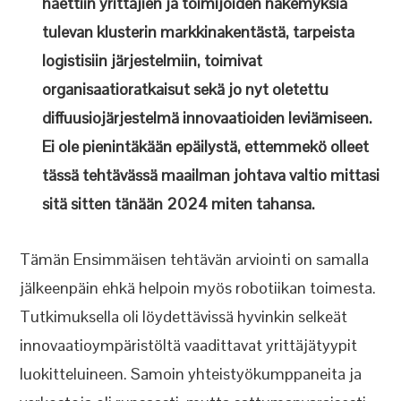
haettiin yrittäjien ja toimijoiden näkemyksiä
tulevan klusterin markkinakentästä, tarpeista
logistisiin järjestelmiin, toimivat
organisaatioratkaisut sekä jo nyt oletettu
diffuusiojärjestelmä innovaatioiden leviämiseen.
Ei ole pienintäkään epäilystä, ettemmekö olleet
tässä tehtävässä maailman johtava valtio mittasi
sitä sitten tänään 2024 miten tahansa.
Tämän Ensimmäisen tehtävän arviointi on samalla
jälkeenpäin ehkä helpoin myös robotiikan toimesta.
Tutkimuksella oli löydettävissä hyvinkin selkeät
innovaatioympäristöltä vaadittavat yrittäjätyypit
luokitteluineen. Samoin yhteistyökumppaneita ja