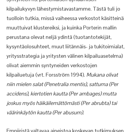
kilpailukyvyn lähestymistavastamme. Tästä tuli jo
tuolloin tutkia, missä vaiheessa verkostot käsitteinä
muuttuivat klustereiksi, ja kuinka Porterin mallin
perustana olevat neljä ydintä (tuotantotekijät,
kysyntäolosuhteet, muut liitännäis- ja tukitoimialat,
yritysstrategia ja yritysten välinen kilpailuasetelma)
olivat aiemmin syntyneiden verkostojen
kilpailuetuja (vrt. Forsström 1994).
Mukana olivat
niin mielen salat (Penetralia mentis), sattuma (Per
accidens), kiertotien kautta (Per ambages) mutta
joskus myös häikäilemättömästi (Per abrubta) tai
väärinkäytön kautta (Per abusum).
Empiiristä valtavaa aineistoa koskevan tutkimuksen