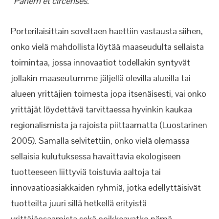
”Panem et circenses.”
Porterilaisittain soveltaen haettiin vastausta siihen,
onko vielä mahdollista löytää maaseudulta sellaista
toimintaa, jossa innovaatiot todellakin syntyvät
jollakin maaseutumme jäljellä olevilla alueilla tai
alueen yrittäjien toimesta jopa itsenäisesti, vai onko
yrittäjät löydettävä tarvittaessa hyvinkin kaukaa
regionalismista ja rajoista piittaamatta (Luostarinen
2005). Samalla selvitettiin, onko vielä olemassa
sellaisia kulutuksessa havaittavia ekologiseen
tuotteeseen liittyviä toistuvia aaltoja tai
innovaatioasiakkaiden ryhmiä, jotka edellyttäisivät
tuotteilta juuri sillä hetkellä erityistä
yrittäjäosaamista sekä poikkeavatko nämä