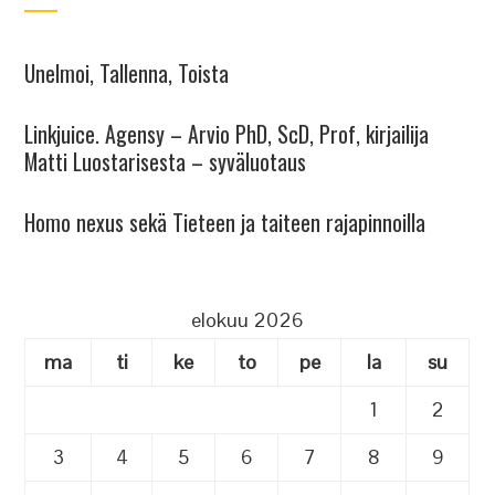
Unelmoi, Tallenna, Toista
Linkjuice. Agensy – Arvio PhD, ScD, Prof, kirjailija
Matti Luostarisesta – syväluotaus
Homo nexus sekä Tieteen ja taiteen rajapinnoilla
elokuu 2026
ma
ti
ke
to
pe
la
su
1
2
3
4
5
6
7
8
9