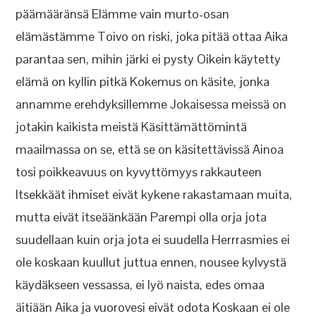
päämääränsä Elämme vain murto-osan
elämästämme Toivo on riski, joka pitää ottaa Aika
parantaa sen, mihin järki ei pysty Oikein käytetty
elämä on kyllin pitkä Kokemus on käsite, jonka
annamme erehdyksillemme Jokaisessa meissä on
jotakin kaikista meistä Käsittämättömintä
maailmassa on se, että se on käsitettävissä Ainoa
tosi poikkeavuus on kyvyttömyys rakkauteen
Itsekkäät ihmiset eivät kykene rakastamaan muita,
mutta eivät itseäänkään Parempi olla orja jota
suudellaan kuin orja jota ei suudella Herrrasmies ei
ole koskaan kuullut juttua ennen, nousee kylvystä
käydäkseen vessassa, ei lyö naista, edes omaa
äitiään Aika ja vuorovesi eivät odota Koskaan ei ole