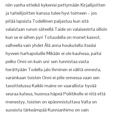
niin vanha etteikö kykenisi pettymään Kirjailijoitten
ja taiteilijoitten kanssa tulee hyvi toimeen – jos
pitää lapsista Todellinen paljastuu kun sitä
valaistaan runon säteellä Taide on valaisevinta silloin
kun se ei siihen pyri Totuudella on monet kasvot,
valheella vain yhdet Älä anna houkutella itseäsi
hyveen harhapoluille Mikään ei ole kauheaa, paitsi
pelko Onni on kuin uni: sen tunnistaa vasta
herättyään Todella jalo ihminen ei välitä onnesta,
varsinkaan toisten Onni ei piile onnessa vaan sen
tavoittelussa Kaikki maine on vaarallista: hyvää
seuraa kateus, huonoa häpeä Poliitikolle ei riitä että
menestyy, toisten on epäonnistuttava Valta on
suosiota tärkeämpää Kunnianhimo on vain