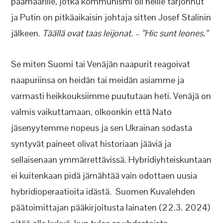
päämäärille, jotka kommunismi oli heille tarjonnut
ja Putin on pitkäaikaisin johtaja sitten Josef Stalinin
jälkeen.
Täällä ovat taas leijonat. – ”Hic sunt leones.”
Se miten Suomi tai Venäjän naapurit reagoivat
naapuriinsa on heidän tai meidän asiamme ja
varmasti heikkouksiimme puututaan heti. Venäjä on
valmis vaikuttamaan, olkoonkin että Nato
jäsenyytemme nopeus ja sen Ukrainan sodasta
syntyvät paineet olivat historiaan jääviä ja
sellaisenaan ymmärrettävissä. Hybridiyhteiskuntaan
ei kuitenkaan pidä jämähtää vain odottaen uusia
hybridioperaatioita idästä. Suomen Kuvalehden
päätoimittajan pääkirjoitusta lainaten (22.3. 2024)