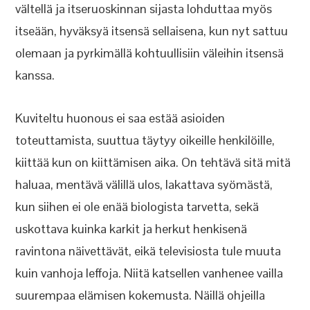
vältellä ja itseruoskinnan sijasta lohduttaa myös
itseään, hyväksyä itsensä sellaisena, kun nyt sattuu
olemaan ja pyrkimällä kohtuullisiin väleihin itsensä
kanssa.
Kuviteltu huonous ei saa estää asioiden
toteuttamista, suuttua täytyy oikeille henkilöille,
kiittää kun on kiittämisen aika. On tehtävä sitä mitä
haluaa, mentävä välillä ulos, lakattava syömästä,
kun siihen ei ole enää biologista tarvetta, sekä
uskottava kuinka karkit ja herkut henkisenä
ravintona näivettävät, eikä televisiosta tule muuta
kuin vanhoja leffoja. Niitä katsellen vanhenee vailla
suurempaa elämisen kokemusta. Näillä ohjeilla