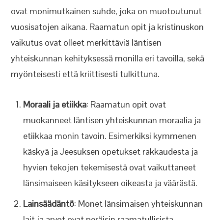
ovat monimutkainen suhde, joka on muotoutunut
vuosisatojen aikana. Raamatun opit ja kristinuskon
vaikutus ovat olleet merkittäviä läntisen
yhteiskunnan kehityksessä monilla eri tavoilla, sekä
myönteisesti että kriittisesti tulkittuna.
Moraali ja etiikka
: Raamatun opit ovat
muokanneet läntisen yhteiskunnan moraalia ja
etiikkaa monin tavoin. Esimerkiksi kymmenen
käskyä ja Jeesuksen opetukset rakkaudesta ja
hyvien tekojen tekemisestä ovat vaikuttaneet
länsimaiseen käsitykseen oikeasta ja väärästä.
Lainsäädäntö
: Monet länsimaisen yhteiskunnan
lait ja arvot ovat peräisin raamatullisista