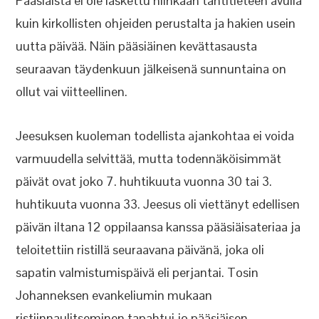
Pääsiäistä ei ole laskettu niinkään tähtitieteen avulla
kuin kirkollisten ohjeiden perustalta ja hakien usein
uutta päivää. Näin pääsiäinen kevättasausta
seuraavan täydenkuun jälkeisenä sunnuntaina on
ollut vai viitteellinen.
Jeesuksen kuoleman todellista ajankohtaa ei voida
varmuudella selvittää, mutta todennäköisimmät
päivät ovat joko 7. huhtikuuta vuonna 30 tai 3.
huhtikuuta vuonna 33. Jeesus oli viettänyt edellisen
päivän iltana 12 oppilaansa kanssa pääsiäisateriaa ja
teloitettiin ristillä seuraavana päivänä, joka oli
sapatin valmistumispäivä eli perjantai. Tosin
Johanneksen evankeliumin mukaan
ristiinnaulitseminen tapahtui jo pääsiäisen