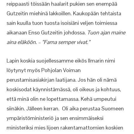
reippaasti töissään haalarit pukien sen enempää
Gutzeitin miehinä lakkoillen. Kaukopään tehtaista
sain kuulla tuon tuosta isoisiäni veljen toimiessa
aikanaan Enso Gutzeitin johdossa.
Tuon ajan maine
aina eläköön. – ”Fama semper vivat.”
Lapin koskia suojellessamme eikös Ilmarin nimi
löytynyt myös Pohjolan Voiman
perustamisasiakirjan laatijana. Jos hän oli nämä
koskisodat käynnistämässä, oli oikeus ja kohtuus,
että minä olin ne lopettamassa. Kehä umpeutui
siinäkin. Jälleen kerran. Oli aika perustaa Suomeen
ympäristöministeriö ja sen ensimmäiseksi
ministeriksi mies Iijoen rakentamattomien koskien