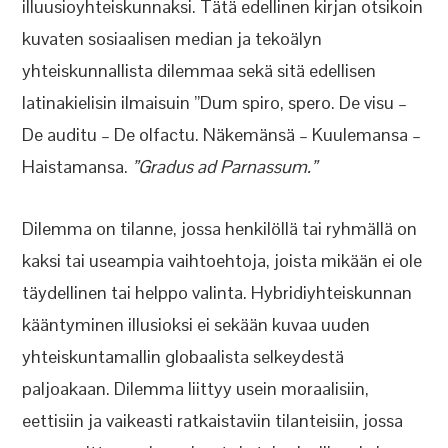
illuusioyhteiskunnaksi. Tätä edellinen kirjan otsikoin
kuvaten sosiaalisen median ja tekoälyn
yhteiskunnallista dilemmaa sekä sitä edellisen
latinakielisin ilmaisuin ”Dum spiro, spero. De visu –
De auditu – De olfactu. Näkemänsä – Kuulemansa –
Haistamansa.
”Gradus ad Parnassum.”
Dilemma on tilanne, jossa henkilöllä tai ryhmällä on
kaksi tai useampia vaihtoehtoja, joista mikään ei ole
täydellinen tai helppo valinta. Hybridiyhteiskunnan
kääntyminen illusioksi ei sekään kuvaa uuden
yhteiskuntamallin globaalista selkeydestä
paljoakaan. Dilemma liittyy usein moraalisiin,
eettisiin ja vaikeasti ratkaistaviin tilanteisiin, jossa