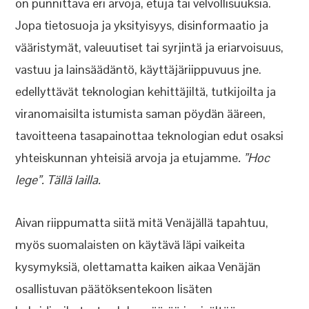
on punnittava eri arvoja, etuja tai velvollisuuksia.
Jopa tietosuoja ja yksityisyys, disinformaatio ja
vääristymät, valeuutiset tai syrjintä ja eriarvoisuus,
vastuu ja lainsäädäntö, käyttäjäriippuvuus jne.
edellyttävät teknologian kehittäjiltä, tutkijoilta ja
viranomaisilta istumista saman pöydän ääreen,
tavoitteena tasapainottaa teknologian edut osaksi
yhteiskunnan yhteisiä arvoja ja etujamme
. ”Hoc
lege”. Tällä lailla.
Aivan riippumatta siitä mitä Venäjällä tapahtuu,
myös suomalaisten on käytävä läpi vaikeita
kysymyksiä, olettamatta kaiken aikaa Venäjän
osallistuvan päätöksentekoon lisäten