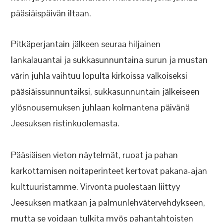
pääsiäispäivän iltaan.
Pitkäperjantain jälkeen seuraa hiljainen
lankalauantai ja sukkasunnuntaina surun ja mustan
värin juhla vaihtuu lopulta kirkoissa valkoiseksi
pääsiäissunnuntaiksi, sukkasunnuntain jälkeiseen
ylösnousemuksen juhlaan kolmantena päivänä
Jeesuksen ristinkuolemasta.
Pääsiäisen vieton näytelmät, ruoat ja pahan
karkottamisen noitaperinteet kertovat pakana-ajan
kulttuuristamme. Virvonta puolestaan liittyy
Jeesuksen matkaan ja palmunlehvätervehdykseen,
mutta se voidaan tulkita myös pahantahtoisten