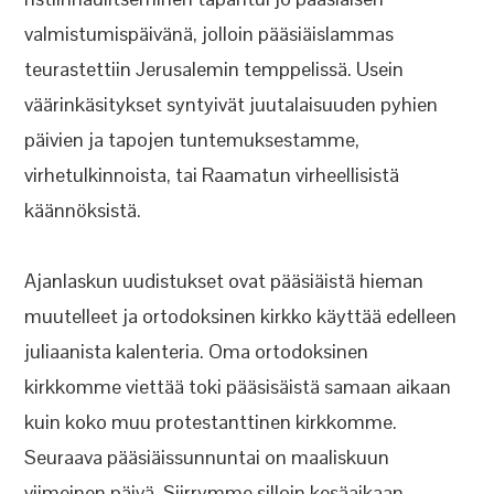
valmistumispäivänä, jolloin pääsiäislammas
teurastettiin Jerusalemin temppelissä. Usein
väärinkäsitykset syntyivät juutalaisuuden pyhien
päivien ja tapojen tuntemuksestamme,
virhetulkinnoista, tai Raamatun virheellisistä
käännöksistä.
Ajanlaskun uudistukset ovat pääsiäistä hieman
muutelleet ja ortodoksinen kirkko käyttää edelleen
juliaanista kalenteria. Oma ortodoksinen
kirkkomme viettää toki pääsisäistä samaan aikaan
kuin koko muu protestanttinen kirkkomme.
Seuraava pääsiäissunnuntai on maaliskuun
viimeinen päivä. Siirrymme silloin kesäaikaan