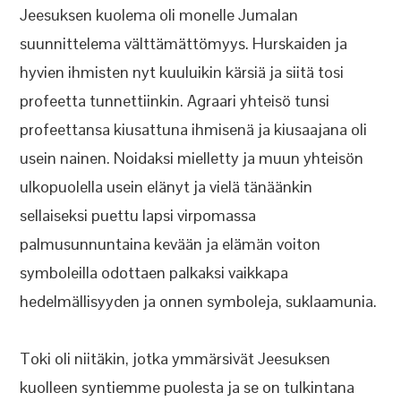
Jeesuksen kuolema oli monelle Jumalan
suunnittelema välttämättömyys. Hurskaiden ja
hyvien ihmisten nyt kuuluikin kärsiä ja siitä tosi
profeetta tunnettiinkin. Agraari yhteisö tunsi
profeettansa kiusattuna ihmisenä ja kiusaajana oli
usein nainen. Noidaksi mielletty ja muun yhteisön
ulkopuolella usein elänyt ja vielä tänäänkin
sellaiseksi puettu lapsi virpomassa
palmusunnuntaina kevään ja elämän voiton
symboleilla odottaen palkaksi vaikkapa
hedelmällisyyden ja onnen symboleja, suklaamunia.
Toki oli niitäkin, jotka ymmärsivät Jeesuksen
kuolleen syntiemme puolesta ja se on tulkintana