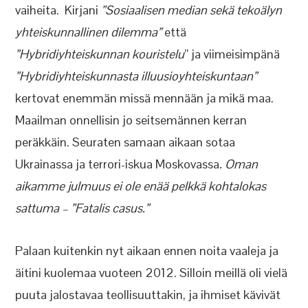
vaiheita. Kirjani
”Sosiaalisen median sekä tekoälyn
yhteiskunnallinen dilemma”
että
”Hybridiyhteiskunnan kouristelu
” ja viimeisimpänä
”Hybridiyhteiskunnasta illuusioyhteiskuntaan”
kertovat enemmän missä mennään ja mikä maa.
Maailman onnellisin jo seitsemännen kerran
peräkkäin. Seuraten samaan aikaan sotaa
Ukrainassa ja terrori-iskua Moskovassa
. Oman
aikamme julmuus ei ole enää pelkkä kohtalokas
sattuma – ”Fatalis casus.”
Palaan kuitenkin nyt aikaan ennen noita vaaleja ja
äitini kuolemaa vuoteen 2012. Silloin meillä oli vielä
puuta jalostavaa teollisuuttakin, ja ihmiset kävivät