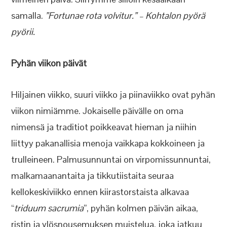
samalla.
”Fortunae rota volvitur.” – Kohtalon pyörä
pyörii.
Pyhän viikon päivät
Hiljainen viikko, suuri viikko ja piinaviikko ovat pyhän
viikon nimiämme. Jokaiselle päivälle on oma
nimensä ja traditiot poikkeavat hieman ja niihin
liittyy pakanallisia menoja vaikkapa kokkoineen ja
trulleineen. Palmusunnuntai on virpomissunnuntai,
malkamaanantaita ja tikkutiistaita seuraa
kellokeskiviikko ennen kiirastorstaista alkavaa
“
triduum sacrumia
”, pyhän kolmen päivän aikaa,
ristin ja ylösnousemuksen muistelua, joka jatkuu