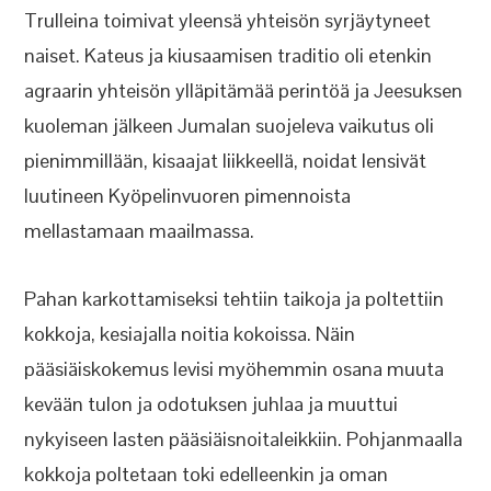
Trulleina toimivat yleensä yhteisön syrjäytyneet
naiset. Kateus ja kiusaamisen traditio oli etenkin
agraarin yhteisön ylläpitämää perintöä ja Jeesuksen
kuoleman jälkeen Jumalan suojeleva vaikutus oli
pienimmillään, kisaajat liikkeellä, noidat lensivät
luutineen Kyöpelinvuoren pimennoista
mellastamaan maailmassa.
Pahan karkottamiseksi tehtiin taikoja ja poltettiin
kokkoja, kesiajalla noitia kokoissa. Näin
pääsiäiskokemus levisi myöhemmin osana muuta
kevään tulon ja odotuksen juhlaa ja muuttui
nykyiseen lasten pääsiäisnoitaleikkiin. Pohjanmaalla
kokkoja poltetaan toki edelleenkin ja oman