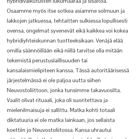
hybridivaikutusten lukumäärää ja sisältöä.
Osaamme myös itse sotkea asiamme solmuun ja
lakkojen jatkuessa, tehtaitten sulkiessa lopullisesti
ovensa, ongelmat syvenevät eikä kaikkea voi kokea
hybridiyhteiskunnan tuotteeksikaan. Venäjä elää
omilla säännöillään eikä niillä tarvitse olla mitään
tekemistä perustuslaillisuuden tai
kansalaismielipiteen kanssa. Tässä autoritäärisessä
järjestelmässä ei ole paljoa uutta siihen
Neuvostoliittoon, jonka tunsimme takavuosilta.
Vaalit olivat rituaali, joka oli suoritettava ja
mielenilmaisuja ei sallittu. Matka kohti totaali
diktatuuria ei ole matka lainkaan, jos sellaista
koettiin jo Neuvostoliitossa. Kansa uhrautui