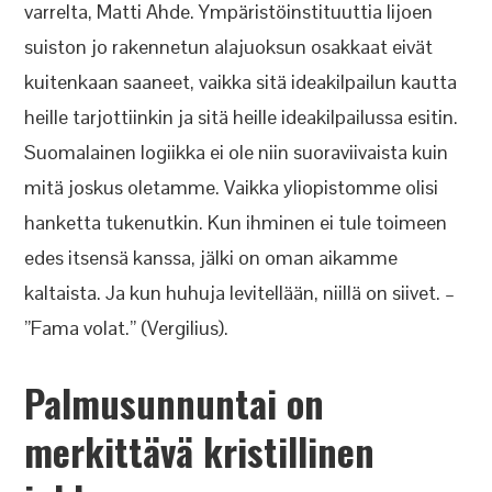
varrelta, Matti Ahde. Ympäristöinstituuttia Iijoen
suiston jo rakennetun alajuoksun osakkaat eivät
kuitenkaan saaneet, vaikka sitä ideakilpailun kautta
heille tarjottiinkin ja sitä heille ideakilpailussa esitin.
Suomalainen logiikka ei ole niin suoraviivaista kuin
mitä joskus oletamme. Vaikka yliopistomme olisi
hanketta tukenutkin. Kun ihminen ei tule toimeen
edes itsensä kanssa, jälki on oman aikamme
kaltaista. Ja kun huhuja levitellään, niillä on siivet. –
”Fama volat.” (Vergilius).
Palmusunnuntai on
merkittävä kristillinen