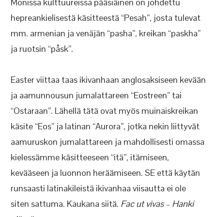
Monissa kulttuureissa pääsiäinen on johdettu
hepreankielisestä käsitteestä “Pesah”, josta tulevat
mm. armenian ja venäjän “pasha”, kreikan “paskha”
ja ruotsin “påsk”.
Easter viittaa taas ikivanhaan anglosaksiseen kevään
ja aamunnousun jumalattareen “Eostreen” tai
“Ostaraan”. Lähellä tätä ovat myös muinaiskreikan
käsite “Eos” ja latinan “Aurora”, jotka nekin liittyvät
aamuruskon jumalattareen ja mahdollisesti omassa
kielessämme käsitteeseen “itä”, itämiseen,
kevääseen ja luonnon heräämiseen. SE että käytän
runsaasti latinakileistä ikivanhaa viisautta ei ole
siten sattuma. Kaukana siitä.
Fac ut vivas – Hanki