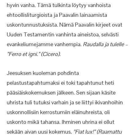
hyvin vanha. Tämä tulkinta löytyy vanhoista
ehtoollisliturgioista ja Paavalin lainaamista
uskontunnustuksista. Nämä Paavalin kirjeet ovat
Uuden Testamentin vanhinta aineistoa, selvästi
evankeliumejamme vanhempia.
Raudalla ja tulelle –
”Ferro et igni.” (Cicero).
Jeesuksen kuoleman pohdinta
pelastustapahtumaksi ei toki tapahtunut heti
pääsiäiskokemuksen jälkeen. Sen sijaan käsite
uhrista tuli tutuksi varhain ja se liittyi ikivanhoihin
uskonnollisiin kerrostumiin eläinuhreista, oli
uskonto mikä tahansa. Ihminen uhrina ei ollut
sekään aivan uusi kokemus
. ”Fiat lux!” (Raamattu