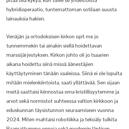
pitää olla kykyä, kun tulee se yhdestoista
hybridioperaatio, tuntemattoman sotilaan suusta
lainauksia hakien.
Venäjän ja ortodoksisen kirkon opit me jo
tunnemmekin tai ainakin siellä hoidettavan
marssijärjestyksen. Kirkon johto oli jo tsaarien
aikana hoidettu siinä missä äänestäjien
käyttäytyminen tänään vaaleissa. Siinä ei ole lopulta
mitään mielenkiintoista, saati yllättävää. Sen sijaan
meitä saattaisi kiinnostaa oma kristillisyytemme ja
arvot sekä normistot suhteessa valtion kirkkoon ja
eduskunnan täysistunnon seuraamiseen vuonna
2024. Miten mahtaisi robotiikka ja tekoäly tulkita
Raamattumme oppeja sekä modernin läntisen