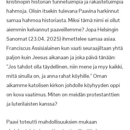
kristinopin historian tunnetuimpia ja rakastetuimpia
hahmoja. Olisin itsekin tulevana Paavina harkinnut
samaa hahmoa historiasta. Miksi tämä nimi ei ollut
aiemmin kelvannut paaveillemme? Jopa Helsingin
Sanomat (23.04. 2025) ihmettelee samaa asiaa.
Franciscus Assisialainen kun vaati seuraajiltaan yhtä
paljon kuin Jeesus aikanaan ja joka päivä tänään:
”Jos tahdot olla täydellinen, niin mene ja myy kaikki,
mitä sinulla on, ja anna rahat köyhille.” Oman
aikamme katolisen kirkon johdolle köyhyyden oppi
on kova vaatimus. Miten on meidän protestanttien
ja luterilaisten kanssa?
Paavi toteutti mahdollisuuksien mukaan