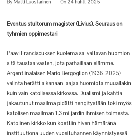
By
Matti Luostarinen
On 24 huhti, 2025
Eventus stultorum magister (Livius). Seuraus on
tyhmien oppimestari
Paavi Franciscuksen kuolema sai valtavan huomion
sitä taustaa vasten, jota parhaillaan elämme.
Argentiinalaisen Mario Bergoglion (1936-2025)
valinta herätti aikanaan laajaa huomiota muuallakin
kuin vain katolisessa kirkossa. Dualismi ja kahtia
jakautunut maailma pidätti hengitystään toki myös
katolisen maailman 1,3 miljardin ihmisen toimesta.
Katolinen kirkko kun koettiin hiven hämäränä
instituutiona uuden vuosituhannen käynnistyessä