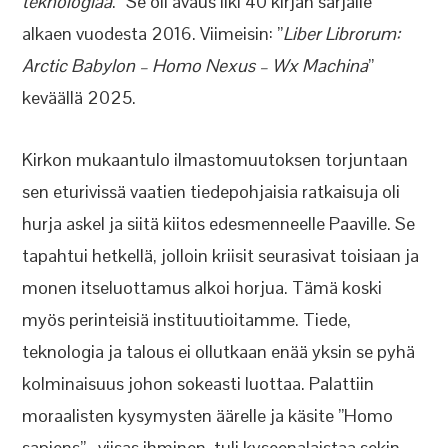
teknologiaa
.” Se oli avaus liki 40 kirjan sarjalle
alkaen vuodesta 2016. Viimeisin: ”
Liber Librorum:
Arctic Babylon – Homo Nexus – Wx Machina
”
keväällä 2025.
Kirkon mukaantulo ilmastomuutoksen torjuntaan
sen eturivissä vaatien tiedepohjaisia ratkaisuja oli
hurja askel ja siitä kiitos edesmenneelle Paaville. Se
tapahtui hetkellä, jolloin kriisit seurasivat toisiaan ja
monen itseluottamus alkoi horjua. Tämä koski
myös perinteisiä instituutioitamme. Tiede,
teknologia ja talous ei ollutkaan enää yksin se pyhä
kolminaisuus johon sokeasti luottaa. Palattiin
moraalisten kysymysten äärelle ja käsite ”Homo
sapiens” , viisas ihminen, tuli kyseenalaistaa sekin.