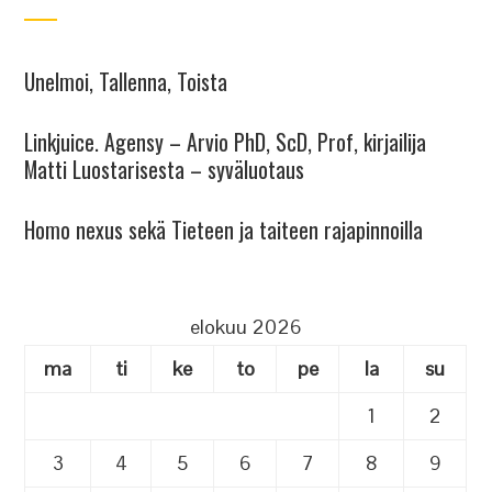
Unelmoi, Tallenna, Toista
Linkjuice. Agensy – Arvio PhD, ScD, Prof, kirjailija
Matti Luostarisesta – syväluotaus
Homo nexus sekä Tieteen ja taiteen rajapinnoilla
elokuu 2026
ma
ti
ke
to
pe
la
su
1
2
3
4
5
6
7
8
9