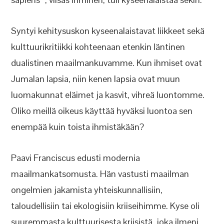
Syntyi kehitysuskon kyseenalaistavat liikkeet sekä
kulttuurikritiikki kohteenaan etenkin läntinen
dualistinen maailmankuvamme. Kun ihmiset ovat
Jumalan lapsia, niin kenen lapsia ovat muun
luomakunnat eläimet ja kasvit, vihreä luontomme.
Oliko meillä oikeus käyttää hyväksi luontoa sen
enempää kuin toista ihmistäkään?
Paavi Franciscus edusti modernia
maailmankatsomusta. Hän vastusti maailman
ongelmien jakamista yhteiskunnallisiin,
taloudellisiin tai ekologisiin kriiseihimme. Kyse oli
suuremmasta kulttuurisesta kriisistä, joka ilmeni