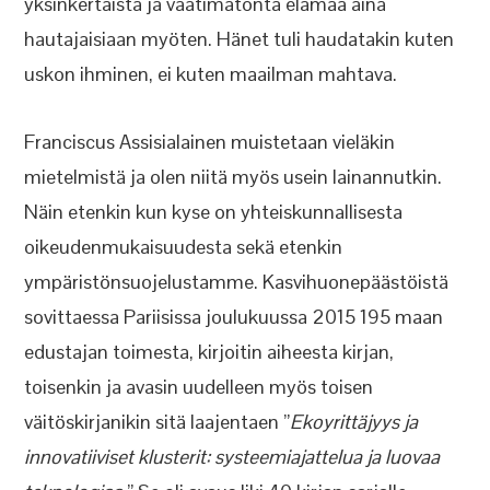
yksinkertaista ja vaatimatonta elämää aina
hautajaisiaan myöten. Hänet tuli haudatakin kuten
uskon ihminen, ei kuten maailman mahtava.
Franciscus Assisialainen muistetaan vieläkin
mietelmistä ja olen niitä myös usein lainannutkin.
Näin etenkin kun kyse on yhteiskunnallisesta
oikeudenmukaisuudesta sekä etenkin
ympäristönsuojelustamme. Kasvihuonepäästöistä
sovittaessa Pariisissa joulukuussa 2015 195 maan
edustajan toimesta, kirjoitin aiheesta kirjan,
toisenkin ja avasin uudelleen myös toisen
väitöskirjanikin sitä laajentaen ”
Ekoyrittäjyys ja
innovatiiviset klusterit: systeemiajattelua ja luovaa