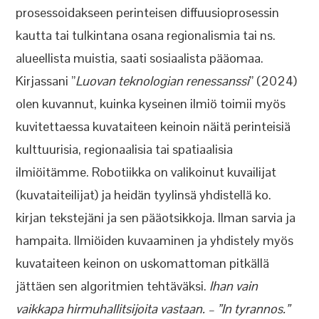
prosessoidakseen perinteisen diffuusioprosessin
kautta tai tulkintana osana regionalismia tai ns.
alueellista muistia, saati sosiaalista pääomaa.
Kirjassani ”
Luovan teknologian renessanssi
” (2024)
olen kuvannut, kuinka kyseinen ilmiö toimii myös
kuvitettaessa kuvataiteen keinoin näitä perinteisiä
kulttuurisia, regionaalisia tai spatiaalisia
ilmiöitämme. Robotiikka on valikoinut kuvailijat
(kuvataiteilijat) ja heidän tyylinsä yhdistellä ko.
kirjan tekstejäni ja sen pääotsikkoja. Ilman sarvia ja
hampaita. Ilmiöiden kuvaaminen ja yhdistely myös
kuvataiteen keinon on uskomattoman pitkällä
jättäen sen algoritmien tehtäväksi.
Ihan vain
vaikkapa hirmuhallitsijoita vastaan. – ”In tyrannos.”