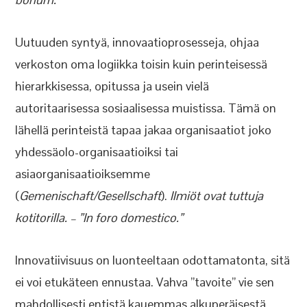
Uutuuden syntyä, innovaatioprosesseja, ohjaa
verkoston oma logiikka toisin kuin perinteisessä
hierarkkisessa, opitussa ja usein vielä
autoritaarisessa sosiaalisessa muistissa. Tämä on
lähellä perinteistä tapaa jakaa organisaatiot joko
yhdessäolo-organisaatioiksi tai
asiaorganisaatioiksemme
(
Gemenischaft/Gesellschaft
).
Ilmiöt ovat tuttuja
kotitorilla. – ”In foro domestico.”
Innovatiivisuus on luonteeltaan odottamatonta, sitä
ei voi etukäteen ennustaa. Vahva ”tavoite” vie sen
mahdollisesti entistä kauemmas alkuperäisestä