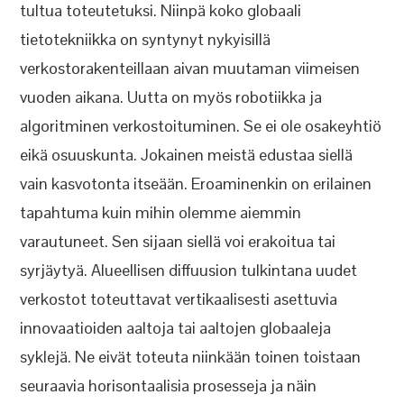
tultua toteutetuksi. Niinpä koko globaali
tietotekniikka on syntynyt nykyisillä
verkostorakenteillaan aivan muutaman viimeisen
vuoden aikana. Uutta on myös robotiikka ja
algoritminen verkostoituminen. Se ei ole osakeyhtiö
eikä osuuskunta. Jokainen meistä edustaa siellä
vain kasvotonta itseään. Eroaminenkin on erilainen
tapahtuma kuin mihin olemme aiemmin
varautuneet. Sen sijaan siellä voi erakoitua tai
syrjäytyä. Alueellisen diffuusion tulkintana uudet
verkostot toteuttavat vertikaalisesti asettuvia
innovaatioiden aaltoja tai aaltojen globaaleja
syklejä. Ne eivät toteuta niinkään toinen toistaan
seuraavia horisontaalisia prosesseja ja näin