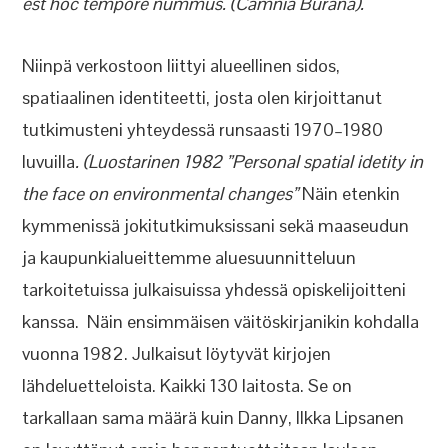
est hoc tempore nummus. (Camnia Burana).
Niinpä verkostoon liittyi alueellinen sidos,
spatiaalinen identiteetti, josta olen kirjoittanut
tutkimusteni yhteydessä runsaasti 1970–1980
luvuilla
. (Luostarinen 1982 ”Personal spatial idetity in
the face on environmental changes”
Näin etenkin
kymmenissä jokitutkimuksissani sekä maaseudun
ja kaupunkialueittemme aluesuunnitteluun
tarkoitetuissa julkaisuissa yhdessä opiskelijoitteni
kanssa. Näin ensimmäisen väitöskirjanikin kohdalla
vuonna 1982. Julkaisut löytyvät kirjojen
lähdeluetteloista. Kaikki 130 laitosta. Se on
tarkallaan sama määrä kuin Danny, Ilkka Lipsanen