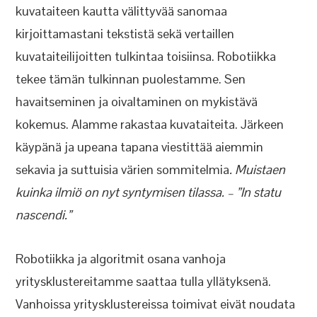
kuvataiteen kautta välittyvää sanomaa
kirjoittamastani tekstistä sekä vertaillen
kuvataiteilijoitten tulkintaa toisiinsa. Robotiikka
tekee tämän tulkinnan puolestamme. Sen
havaitseminen ja oivaltaminen on mykistävä
kokemus. Alamme rakastaa kuvataiteita. Järkeen
käypänä ja upeana tapana viestittää aiemmin
sekavia ja suttuisia värien sommitelmia
. Muistaen
kuinka ilmiö on nyt syntymisen tilassa. – ”In statu
nascendi.”
Robotiikka ja algoritmit osana vanhoja
yritysklustereitamme saattaa tulla yllätyksenä.
Vanhoissa yritysklustereissa toimivat eivät noudata