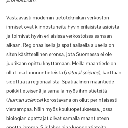
Vastaavasti modernin tietotekniikan verkoston
ihmiset ovat kiinnostuneita hyvin erilaisista asioista
ja toimivat hyvin erilaisissa verkostoissa samaan
aikaan. Regionaalisella ja spatiaalisella alueella on
siten käsitteellinen eronsa, jota Suomessa ei ole
juurikaan opittu käyttämään. Meillä maantiede on
ollut osa luonnontieteistä (
natural science
), karttaan
sidottua ja regionaalista. Spatiaalinen maantiede
poikkitieteisenä ja samalla myös ihmistieteitä
(
human science
) korostavana on ollut perinteisesti
vieraampaa. Näin myös kouluopetuksessa, jossa
biologian opettajat olivat samalla maantieteen
opettajiamme. Siis lähes aina luonnontieteitä