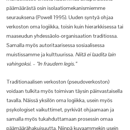
päämäärästä osin isolaatiomekanismiemme
seurauksena (Powell 1995). Uuden syntyä ohjaa
verkoston oma logiikka, toisin kuin hierarkkisessa tai
maaseudun yhdessäolo-organisaation traditiossa.
Samalla myös autoritaarisessa sosiaalisessa
muistissamme ja kulttuurissa.
Niitä ei laadita lain
vahingoksi. – ”In fraudem legis.”
Traditionaalisen verkoston (pseudoverkoston)
voidaan tulkita myös toimivan täysin päinvastaisella
tavalla. Näissä yksilön oma logiikka, usein myös
psykologiset vaikuttimet, pyrkivät ohjaamaan ja
samalla myös tukahduttamaan prosessin omaa
päämäärähakuisuutta. Niinpä kuvaammekin usein