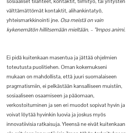
sosiaaliset tilanteet, kontaktit, tiimityö, tai yritysten
välttämättömät kontaktit, alihankintatyö,
yhteismarkkinointi jne
. Osa meistä on vain
kykenemätön hillitsemään mieltään. – ”Impos animi.
Ei pidä kuitenkaan masentua ja jättää ohjelmien
toteutusta puolitiehen. Oman kokemukseni
mukaan on mahdollista, että juuri suomalaiseen
pragmatismiin, ei pelkästään kansalliseen muistiin,
sosiaaliseen osaamiseen ja pääomaan,
verkostoituminen ja sen eri muodot sopivat hyvin ja
voivat löytää hyvinkin luovia ja joskus myös
innovatiivisia ratkaisuja. Yleensä ne eivät kuitenkaan