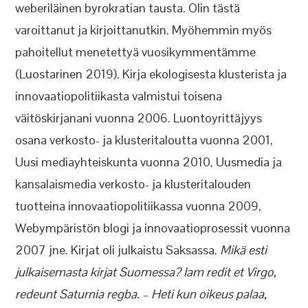
weberiläinen byrokratian tausta. Olin tästä
varoittanut ja kirjoittanutkin. Myöhemmin myös
pahoitellut menetettyä vuosikymmentämme
(Luostarinen 2019). Kirja ekologisesta klusterista ja
innovaatiopolitiikasta valmistui toisena
väitöskirjanani vuonna 2006. Luontoyrittäjyys
osana verkosto- ja klusteritaloutta vuonna 2001,
Uusi mediayhteiskunta vuonna 2010, Uusmedia ja
kansalaismedia verkosto- ja klusteritalouden
tuotteina innovaatiopolitiikassa vuonna 2009,
Webympäristön blogi ja innovaatioprosessit vuonna
2007 jne. Kirjat oli julkaistu Saksassa.
Mikä esti
julkaisemasta kirjat Suomessa? Iam redit et Virgo,
redeunt Saturnia regba. – Heti kun oikeus palaa,