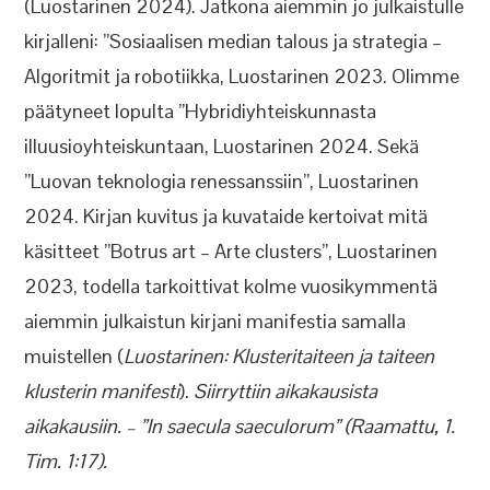
(Luostarinen 2024). Jatkona aiemmin jo julkaistulle
kirjalleni: ”Sosiaalisen median talous ja strategia –
Algoritmit ja robotiikka, Luostarinen 2023. Olimme
päätyneet lopulta ”Hybridiyhteiskunnasta
illuusioyhteiskuntaan, Luostarinen 2024. Sekä
”Luovan teknologia renessanssiin”, Luostarinen
2024. Kirjan kuvitus ja kuvataide kertoivat mitä
käsitteet ”Botrus art – Arte clusters”, Luostarinen
2023, todella tarkoittivat kolme vuosikymmentä
aiemmin julkaistun kirjani manifestia samalla
muistellen (
Luostarinen: Klusteritaiteen ja taiteen
klusterin manifesti
).
Siirryttiin aikakausista
aikakausiin. – ”In saecula saeculorum” (Raamattu, 1.
Tim. 1:17).