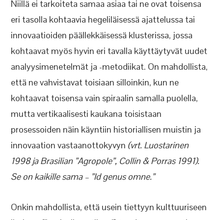
Niillä ei tarkoiteta samaa asiaa tai ne ovat toisensa
eri tasolla kohtaavia hegeliläisessä ajattelussa tai
innovaatioiden päällekkäisessä klusterissa, jossa
kohtaavat myös hyvin eri tavalla käyttäytyvät uudet
analyysimenetelmät ja -metodiikat. On mahdollista,
että ne vahvistavat toisiaan silloinkin, kun ne
kohtaavat toisensa vain spiraalin samalla puolella,
mutta vertikaalisesti kaukana toisistaan
prosessoiden näin käyntiin historiallisen muistin ja
innovaation vastaanottokyvyn
(vrt. Luostarinen
1998 ja Brasilian ”Agropole”, Collin & Porras 1991).
Se on kaikille sama – ”Id genus omne.”
Onkin mahdollista, että usein tiettyyn kulttuuriseen