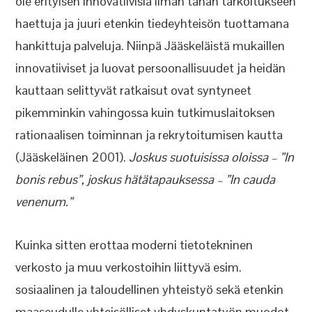
ole erityisen innovatiivisia ilman tähän tarkoitukseen
haettuja ja juuri etenkin tiedeyhteisön tuottamana
hankittuja palveluja. Niinpä Jääskeläistä mukaillen
innovatiiviset ja luovat persoonallisuudet ja heidän
kauttaan selittyvät ratkaisut ovat syntyneet
pikemminkin vahingossa kuin tutkimuslaitoksen
rationaalisen toiminnan ja rekrytoitumisen kautta
(Jääskeläinen 2001).
Joskus suotuisissa oloissa – ”In
bonis rebus”, joskus hätätapauksessa – ”In cauda
venenum.”
Kuinka sitten erottaa moderni tietotekninen
verkosto ja muu verkostoihin liittyvä esim.
sosiaalinen ja taloudellinen yhteistyö sekä etenkin
maaseudulle yhteisölliset yhdyskuntatyön muodot