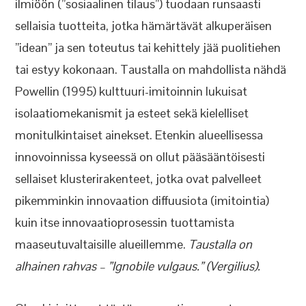
ilmiöön (”sosiaalinen tilaus”) tuodaan runsaasti
sellaisia tuotteita, jotka hämärtävät alkuperäisen
”idean” ja sen toteutus tai kehittely jää puolitiehen
tai estyy kokonaan. Taustalla on mahdollista nähdä
Powellin (1995) kulttuuri-imitoinnin lukuisat
isolaatiomekanismit ja esteet sekä kielelliset
monitulkintaiset ainekset. Etenkin alueellisessa
innovoinnissa kyseessä on ollut pääsääntöisesti
sellaiset klusterirakenteet, jotka ovat palvelleet
pikemminkin innovaation diffuusiota (imitointia)
kuin itse innovaatioprosessin tuottamista
maaseutuvaltaisille alueillemme.
Taustalla on
alhainen rahvas – ”Ignobile vulgaus.” (Vergilius).