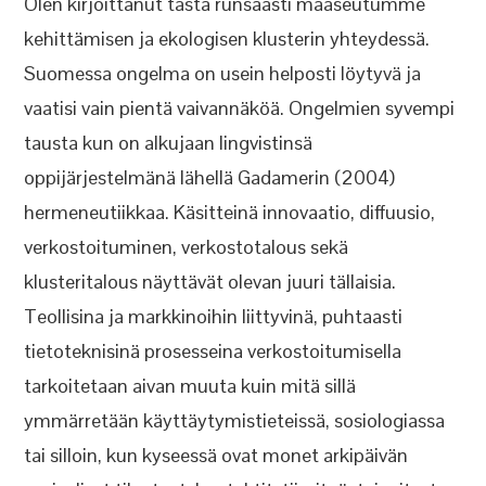
Olen kirjoittanut tästä runsaasti maaseutumme
kehittämisen ja ekologisen klusterin yhteydessä.
Suomessa ongelma on usein helposti löytyvä ja
vaatisi vain pientä vaivannäköä. Ongelmien syvempi
tausta kun on alkujaan lingvistinsä
oppijärjestelmänä lähellä Gadamerin (2004)
hermeneutiikkaa. Käsitteinä innovaatio, diffuusio,
verkostoituminen, verkostotalous sekä
klusteritalous näyttävät olevan juuri tällaisia.
Teollisina ja markkinoihin liittyvinä, puhtaasti
tietoteknisinä prosesseina verkostoitumisella
tarkoitetaan aivan muuta kuin mitä sillä
ymmärretään käyttäytymistieteissä, sosiologiassa
tai silloin, kun kyseessä ovat monet arkipäivän