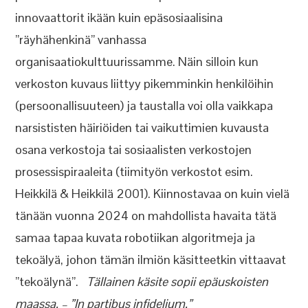
innovaattorit ikään kuin epäsosiaalisina
”räyhähenkinä” vanhassa
organisaatiokulttuurissamme. Näin silloin kun
verkoston kuvaus liittyy pikemminkin henkilöihin
(persoonallisuuteen) ja taustalla voi olla vaikkapa
narsististen häiriöiden tai vaikuttimien kuvausta
osana verkostoja tai sosiaalisten verkostojen
prosessispiraaleita (tiimityön verkostot esim.
Heikkilä & Heikkilä 2001). Kiinnostavaa on kuin vielä
tänään vuonna 2024 on mahdollista havaita tätä
samaa tapaa kuvata robotiikan algoritmeja ja
tekoälyä, johon tämän ilmiön käsitteetkin vittaavat
”tekoälynä”.
Tällainen käsite sopii epäuskoisten
maassa. – ”In partibus infidelium.”