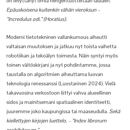
on levyttänyt omia hengentuotteitaan laulaen.
Epäuskoisena kuitenkin vähän vieroksun –
”Incredulus odi.” (Horatius).
Moderni tietotekninen vallankumous aiheutti
valtaisan muutoksen ja jatkuu nyt toista vaihetta
robotiikan ja tekoälyn toimesta. Näin syntyi myös
toinen väitöskirjani ja nyt pohdintamme, jossa
taustalla on algoritmien aiheuttama luovan
teknologia renessanssi (Luostarinen 2024). Vielä
takavuosina verkostoon liittyi vahva alueellinen
sidos ja mainitsemani spatiaalinen identiteetti,
juuremme joko kaupungissa tai maaseudulla.
Sekä
kiellettyjen kirjojen luettelo. – ”Index librorum
prohibitorum.”