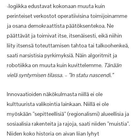
-logiikka edustavat kokonaan muuta kuin
perinteiset verkostot operatiivisina toimijoinamme
ja osana demokraattista päätöksentekoa. Ne
päättävät ja toimivat itse, itsenäisesti, eikä niihin
liity itsensä toteuttamisen tahtoa tai talkoohenkeä,
saati narsistisia pyrkimyksiä. Näin algoritmit ja
robotiikka on muuta kuin kuvittelemme.
Tänään
vielä syntymisen tilassa. – ”In statu nascendi.”
Innovaatioiden näkökulmasta niillä ei ole
kulttuurista valikointia lainkaan. Niillä ei ole
myöskään ”sepitteellisiä” (regionalismi) alueellisia ja
sosiaalisia rakenteita ja rajoja, saati niiden ”muistia”.
Niiden koko historia on aivan liian lyhyt