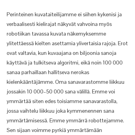
Perinteinen kuvataiteilijamme ei siihen kykenisi ja
verbaalisesti kielirajat näkyvät vahvoina myös
robotiikan tavassa kuvata näkemyksemme
ylitettäessä kielten asettamia ylivertaisia rajoja. Erot
ovat valtavia, kun kuvaajana on biljoonia sanoja
käyttävä ja tulkitseva algoritmi, eikä noin 100 000
sanaa parhaillaan hallitseva nerokas
kielenkääntäjämme. Oma sanavarastomme liikkuu
jossakin 10 000–50 000 sana välillä. Emme voi
ymmärtää siten edes toisiamme sanavarastolla,
jossa vaihtelu liikkuu joka kymmenennen sana
ymmärtämisessä. Emme ymmärrä robottejamme.
Sen sijaan voimme pyrkiä ymmärtämään