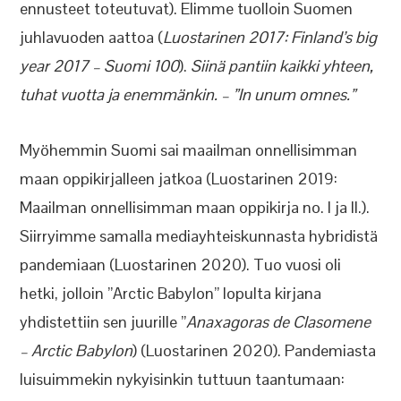
ennusteet toteutuvat). Elimme tuolloin Suomen
juhlavuoden aattoa (
Luostarinen 2017: Finland’s big
year 2017 – Suomi 100
).
Siinä pantiin kaikki yhteen,
tuhat vuotta ja enemmänkin. – ”In unum omnes.”
Myöhemmin Suomi sai maailman onnellisimman
maan oppikirjalleen jatkoa (Luostarinen 2019:
Maailman onnellisimman maan oppikirja no. I ja II.).
Siirryimme samalla mediayhteiskunnasta hybridistä
pandemiaan (Luostarinen 2020). Tuo vuosi oli
hetki, jolloin ”Arctic Babylon” lopulta kirjana
yhdistettiin sen juurille ”
Anaxagoras de Clasomene
– Arctic Babylon
) (Luostarinen 2020). Pandemiasta
luisuimmekin nykyisinkin tuttuun taantumaan: