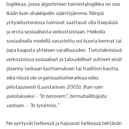
logiikkaa, jossa algoritmien toimintalogiikka on osa
ikään kuin shakkipelin sääntöjämme. Niinpä
yritysklustereissa toimivat saattavat olla itsepäisiä
ja erota sosiaalisista verkostoistaan. Heikolla
sosiaalisella mielellä varustettu voi kuoria kermat tai
jopa kaapata yhteisen varallisuuden. Tietoteknisissä
verkostoissa sosiaaliset ja taloudelliset suhteet eivät
jäsenny lankaan luottamuksen tai tradition kautta,
eikä niissä ole organisaatiohierarkiaa edes
piilotajuisesti (Luostarinen 2005).
Ihan vain
pelotukseksi – ”In terrorem”, hirmuhallitsijoita
vastaan. – ”In tyrannos.”
Ne syntyvät hetkessä ja hajoavat hetkessä tehtävän