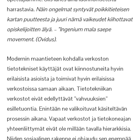
harrastavia
. Näin ongelmat syntyvät poikkitieteisen
kartan puutteesta ja juuri nämä vaikeudet kiihottavat
opiskelijoitten älyä. – ”Ingenium mala saepe
movement. (Ovidus).
Modernin maantieteen kohdalla verkoston
tietotekniset käyttäjät ovat kiinnostuneita hyvin
erilaisista asioista ja toimivat hyvin erilaisissa
verkostoissa samaan aikaan. Tietotekniikan
verkostot eivät edellyttävät ”vahvuuksien”
esilletuontia. Enintään ne valikoituvat käsiteltävän
prosessin aikana. Vapaat verkostot ja tietokoneajan
yhteenliittymät eivät ole millään tavalla hierarkkisia.
Niiden sosiaalinen rakenne ei ohjaudu sen enempää