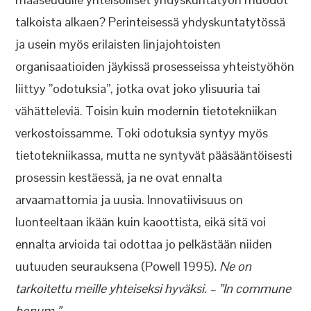
talkoista alkaen? Perinteisessä yhdyskuntatytössä
ja usein myös erilaisten linjajohtoisten
organisaatioiden jäykissä prosesseissa yhteistyöhön
liittyy ”odotuksia”, jotka ovat joko ylisuuria tai
vähätteleviä. Toisin kuin modernin tietotekniikan
verkostoissamme. Toki odotuksia syntyy myös
tietotekniikassa, mutta ne syntyvät pääsääntöisesti
prosessin kestäessä, ja ne ovat ennalta
arvaamattomia ja uusia. Innovatiivisuus on
luonteeltaan ikään kuin kaoottista, eikä sitä voi
ennalta arvioida tai odottaa jo pelkästään niiden
uutuuden seurauksena (Powell 1995)
. Ne on
tarkoitettu meille yhteiseksi hyväksi. – ”In commune
bonum.”