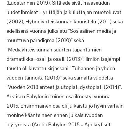
(Luostarinen 2019). Sitä edelsivät maaseudun
uudet ihmiset – yrittäjän ja kuluttajan muotokuvat
(2002), Hybridiyhteiskunnan kouristelu (2011) sekä
edellisenä vuonna julkaistu ”Sosiaalinen media ja
muuttuva paradigma (2010)” sekä
”Mediayhteiskunnan suurten tapahtumien
dramatiikka -osa I ja osa II. (2013)”. Ilmiön laajempi
tausta oli kuvattu kirjassani ”Tuhannen ja yhden
vuoden tarinoita (2013)” sekä samalta vuodelta
”Vuoden 2013 enteet ja utopiat, dystopiat, (2014)”.
Arktisen Babylonin toinen osa ilmestyi vuonna
2015. Ensimmäinen osa oli julkaistu jo hyvin varhain
monine käänteineen ennen julkaisuvuoden
löytymistä (Arctic Babylon 2015 – Apokryfiset