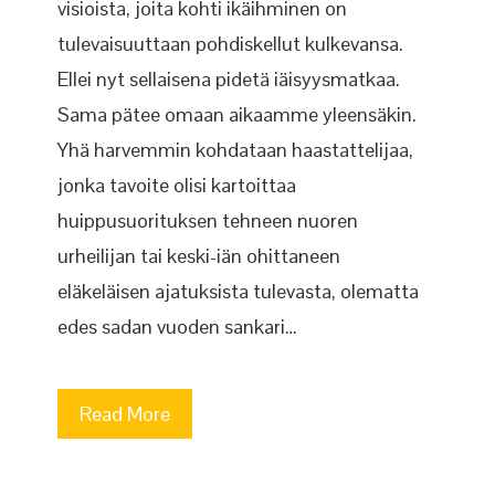
visioista, joita kohti ikäihminen on
tulevaisuuttaan pohdiskellut kulkevansa.
Ellei nyt sellaisena pidetä iäisyysmatkaa.
Sama pätee omaan aikaamme yleensäkin.
Yhä harvemmin kohdataan haastattelijaa,
jonka tavoite olisi kartoittaa
huippusuorituksen tehneen nuoren
urheilijan tai keski-iän ohittaneen
eläkeläisen ajatuksista tulevasta, olematta
edes sadan vuoden sankari…
Read More