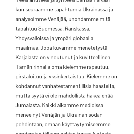
kun seuraamme tapahtumia Ukrainassa ja
analysoimme Venäjää, unohdamme mitä
tapahtuu Suomessa, Ranskassa,
Yhdysvalloissa ja ympäri globaalia
maailmaa. Jopa kuvamme menetetystä
Karjalasta on vinoutunut ja kuvitteellinen.
Tämän rinnalla oma kielemme rapautuu,
pirstaloituu ja yksinkertaistuu. Kielemme on
kohdannut vanhatestamentillisia haasteita,
mutta syytä ei ole mahdollista hakea enää
Jumalasta. Kaikki aikamme medioissa
menee nyt Venäjän ja Ukrainan sodan
pohdintaan, omaan käyttäytymiseemme
pandemian jälkeen hakien turvaa Natosta.