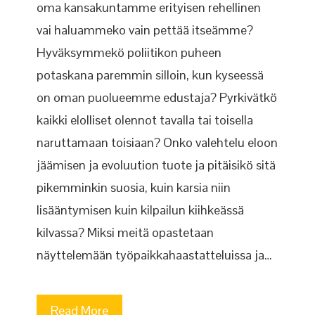
oma kansakuntamme erityisen rehellinen
vai haluammeko vain pettää itseämme?
Hyväksymmekö poliitikon puheen
potaskana paremmin silloin, kun kyseessä
on oman puolueemme edustaja? Pyrkivätkö
kaikki elolliset olennot tavalla tai toisella
naruttamaan toisiaan? Onko valehtelu eloon
jäämisen ja evoluution tuote ja pitäisikö sitä
pikemminkin suosia, kuin karsia niin
lisääntymisen kuin kilpailun kiihkeässä
kilvassa? Miksi meitä opastetaan
näyttelemään työpaikkahaastatteluissa ja…
Read More