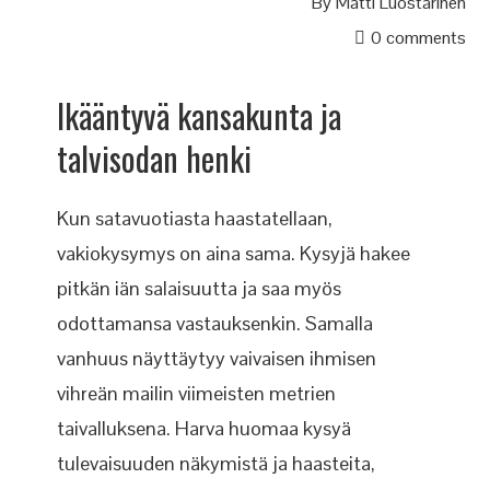
By
Matti Luostarinen
0 comments
Ikääntyvä kansakunta ja
talvisodan henki
Kun satavuotiasta haastatellaan,
vakiokysymys on aina sama. Kysyjä hakee
pitkän iän salaisuutta ja saa myös
odottamansa vastauksenkin. Samalla
vanhuus näyttäytyy vaivaisen ihmisen
vihreän mailin viimeisten metrien
taivalluksena. Harva huomaa kysyä
tulevaisuuden näkymistä ja haasteita,