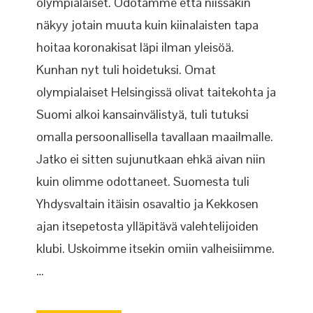
olympialaiset. Odotamme että niissäkin
näkyy jotain muuta kuin kiinalaisten tapa
hoitaa koronakisat läpi ilman yleisöä.
Kunhan nyt tuli hoidetuksi. Omat
olympialaiset Helsingissä olivat taitekohta ja
Suomi alkoi kansainvälistyä, tuli tutuksi
omalla persoonallisella tavallaan maailmalle.
Jatko ei sitten sujunutkaan ehkä aivan niin
kuin olimme odottaneet. Suomesta tuli
Yhdysvaltain itäisin osavaltio ja Kekkosen
ajan itsepetosta ylläpitävä valehtelijoiden
klubi. Uskoimme itsekin omiin valheisiimme.
…