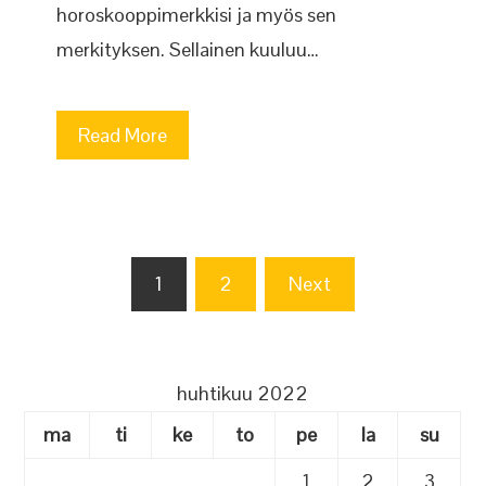
horoskooppimerkkisi ja myös sen
merkityksen. Sellainen kuuluu…
Read More
Artikkelien
1
2
Next
sivutus
huhtikuu 2022
ma
ti
ke
to
pe
la
su
1
2
3