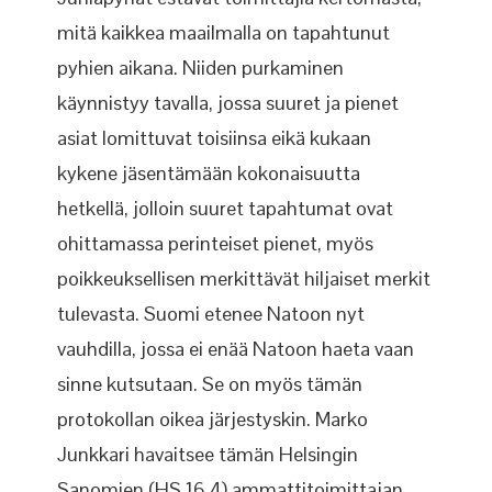
mitä kaikkea maailmalla on tapahtunut
pyhien aikana. Niiden purkaminen
käynnistyy tavalla, jossa suuret ja pienet
asiat lomittuvat toisiinsa eikä kukaan
kykene jäsentämään kokonaisuutta
hetkellä, jolloin suuret tapahtumat ovat
ohittamassa perinteiset pienet, myös
poikkeuksellisen merkittävät hiljaiset merkit
tulevasta. Suomi etenee Natoon nyt
vauhdilla, jossa ei enää Natoon haeta vaan
sinne kutsutaan. Se on myös tämän
protokollan oikea järjestyskin. Marko
Junkkari havaitsee tämän Helsingin
Sanomien (HS 16.4) ammattitoimittajan