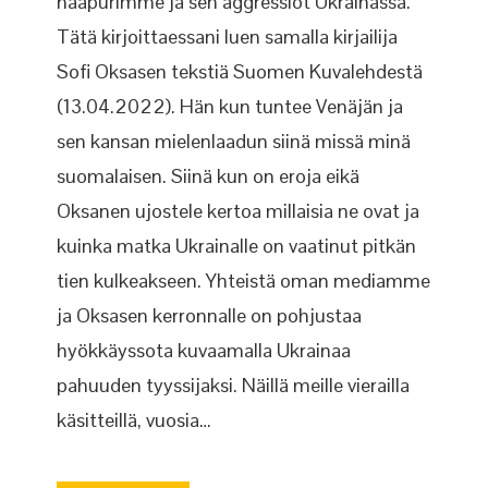
naapurimme ja sen aggressiot Ukrainassa.
Tätä kirjoittaessani luen samalla kirjailija
Sofi Oksasen tekstiä Suomen Kuvalehdestä
(13.04.2022). Hän kun tuntee Venäjän ja
sen kansan mielenlaadun siinä missä minä
suomalaisen. Siinä kun on eroja eikä
Oksanen ujostele kertoa millaisia ne ovat ja
kuinka matka Ukrainalle on vaatinut pitkän
tien kulkeakseen. Yhteistä oman mediamme
ja Oksasen kerronnalle on pohjustaa
hyökkäyssota kuvaamalla Ukrainaa
pahuuden tyyssijaksi. Näillä meille vierailla
käsitteillä, vuosia…