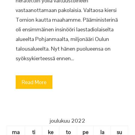
herätettiin yöllä valtuustoineen
vastaanottamaan pakolaisia. Valtaosa kiersi
Tornion kautta maahamme. Pääministerinä
oli ensimmäinen insinööri laestadiolaiselta
alueelta Pohjanmaalta, miljonääri Oulun
talousalueelta. Nyt hänen puolueensa on
syöksykierteessä ennen…
Read More
joulukuu 2022
ma
ti
ke
to
pe
la
su