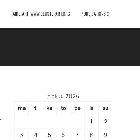
TAIDE, ART: WWW.CLUSTERART.ORG
PUBLICATIONS
elokuu 2026
ma
ti
ke
to
pe
la
su
.
1
2
3
4
5
6
7
8
9