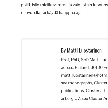
poliittisiin mielikuviimme ja vain jotain luonn
neuvotella tai käydä kauppaa ajalla.
By Matti Luostarinen
Prof, PhD, ScD Matti Luo
adress: Finland, 30100 Fo
matti.luostarinen@hotma
see monographs, Cluster a
publications, Cluster art.
art.org CV, see Cluster Art