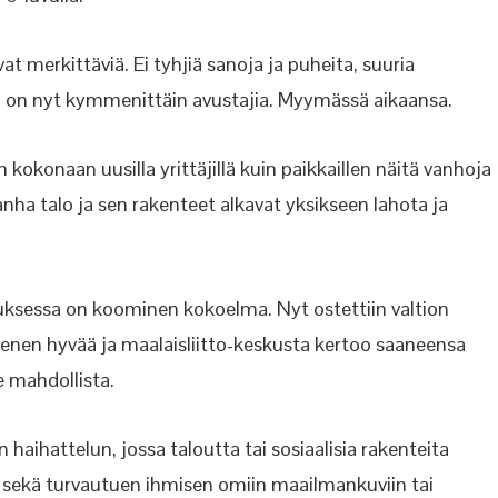
vat merkittäviä. Ei tyhjiä sanoja ja puheita, suuria
 on nyt kymmenittäin avustajia. Myymässä aikaansa.
okonaan uusilla yrittäjillä kuin paikkaillen näitä vanhoja
nha talo ja sen rakenteet alkavat yksikseen lahota ja
liuksessa on koominen kokoelma. Nyt ostettiin valtion
menen hyvää ja maalaisliitto-keskusta kertoo saaneensa
le mahdollista.
haihattelun, jossa taloutta tai sosiaalisia rakenteita
a sekä turvautuen ihmisen omiin maailmankuviin tai