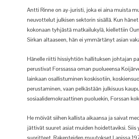
Antti Rinne on ay-juristi, joka ei aina muista
neuvottelut julkisen sektorin sisällä. Kun hänet
kokonaan tyhjästä matkailukylä, kiellettiin O
Sirkan altaaseen, hän ei ymmärtänyt asian va
Hänelle riitti hissiyhtiön hallituksen johtajan p
perustivat Forssassa oman puolueensa Koijärvell
lainkaan osallistuminen koskisotiin, koskiensuo
perustaminen, vaan pelkästään julkisuus kaup
sosiaalidemokraattinen puoluekin, Forssan ko
He möivät siihen kallista aikaansa ja saivat me
jättivät suuret asiat muiden hoidettaviksi. Siis
suoritteet. Rakenteiden muutokset Lapissa 197