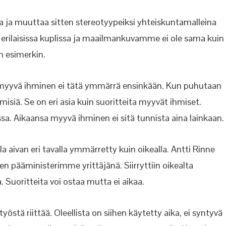
da ja muuttaa sitten stereotyypeiksi yhteiskuntamalleina
 erilaisissa kuplissa ja maailmankuvamme ei ole sama kuin
 esimerkin.
sa myyvä ihminen ei tätä ymmärrä ensinkään. Kun puhutaan
isiä. Se on eri asia kuin suoritteita myyvät ihmiset.
a. Aikaansa myyvä ihminen ei sitä tunnista aina lainkaan.
 aivan eri tavalla ymmärretty kuin oikealla. Antti Rinne
en pääministerimme yrittäjänä. Siirryttiin oikealta
a. Suoritteita voi ostaa mutta ei aikaa.
östä riittää. Oleellista on siihen käytetty aika, ei syntyvä