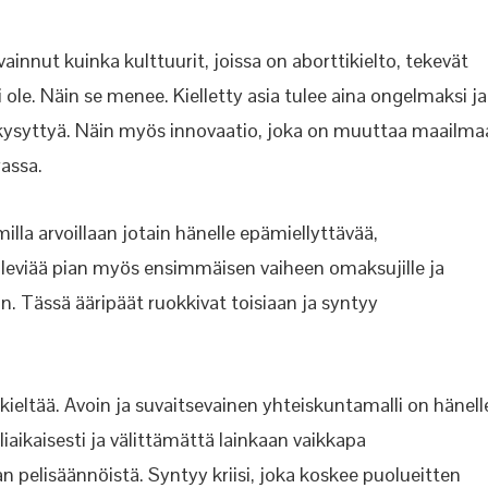
nnut kuinka kulttuurit, joissa on aborttikielto, tekevät
ole. Näin se menee. Kielletty asia tulee aina ongelmaksi ja
in kysyttyä. Näin myös innovaatio, joka on muuttaa maailma
rassa.
omilla arvoillaan jotain hänelle epämiellyttävää,
iö leviää pian myös ensimmäisen vaiheen omaksujille ja
in. Tässä ääripäät ruokkivat toisiaan ja syntyy
ieltää. Avoin ja suvaitsevainen yhteiskuntamalli on hänell
liaikaisesti ja välittämättä lainkaan vaikkapa
pelisäännöistä. Syntyy kriisi, joka koskee puolueitten