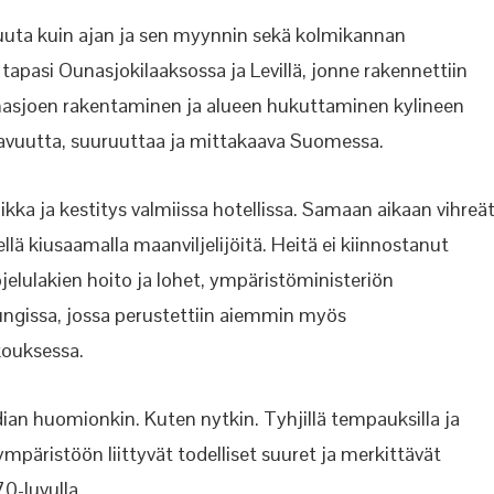
 muuta kuin ajan ja sen myynnin sekä kolmikannan
 tapasi Ounasjokilaaksossa ja Levillä, jonne rakennettiin
unasjoen rakentaminen ja alueen hukuttaminen kylineen
kavuutta, suuruuttaa ja mittakaava Suomessa.
aikka ja kestitys valmiissa hotellissa. Samaan aikaan vihreä
ä kiusaamalla maanviljelijöitä. Heitä ei kiinnostanut
jelulakien hoito ja lohet, ympäristöministeriön
ungissa, jossa perustettiin aiemmin myös
kouksessa.
dian huomionkin. Kuten nytkin. Tyhjillä tempauksilla ja
 ympäristöön liittyvät todelliset suuret ja merkittävät
0-luvulla.