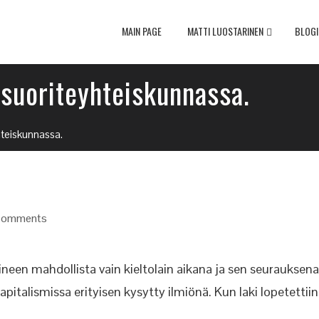
MAIN PAGE
MATTI LUOSTARINEN
BLOGI
t suoriteyhteiskunnassa.
yhteiskunnassa.
Comments
neen mahdollista vain kieltolain aikana ja sen seurauksena
kapitalismissa erityisen kysytty ilmiönä. Kun laki lopetettiin