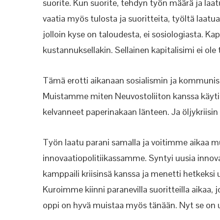
suorite. Kun suorite, tehdyn työn määrä ja laat
vaatia myös tulosta ja suoritteita, työltä laatu
jolloin kyse on taloudesta, ei sosiologiasta. K
kustannuksellakin. Sellainen kapitalisimi ei o
Tämä erotti aikanaan sosialismin ja kommunismin
Muistamme miten Neuvostoliiton kanssa käytiin v
kelvanneet paperinakaan länteen. Ja öljykriisin a
Työn laatu parani samalla ja voitimme aikaa 
innovaatiopolitiikassamme. Syntyi uusia innova
kamppaili kriisinsä kanssa ja menetti hetkeksi 
Kuroimme kiinni paranevilla suoritteilla aikaa,
oppi on hyvä muistaa myös tänään. Nyt se on 