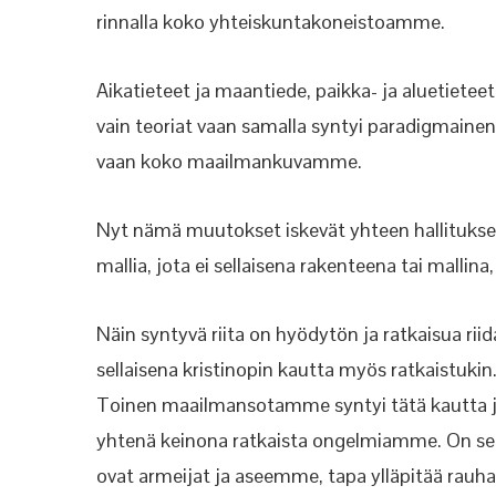
rinnalla koko yhteiskuntakoneistoamme.
Aikatieteet ja maantiede, paikka- ja aluetieteet
vain teoriat vaan samalla syntyi paradigmainen 
vaan koko maailmankuvamme.
Nyt nämä muutokset iskevät yhteen hallituksen
mallia, jota ei sellaisena rakenteena tai malli
Näin syntyvä riita on hyödytön ja ratkaisua riid
sellaisena kristinopin kautta myös ratkaistuki
Toinen maailmansotamme syntyi tätä kautta ja o
yhtenä keinona ratkaista ongelmiamme. On se
ovat armeijat ja aseemme, tapa ylläpitää rauh