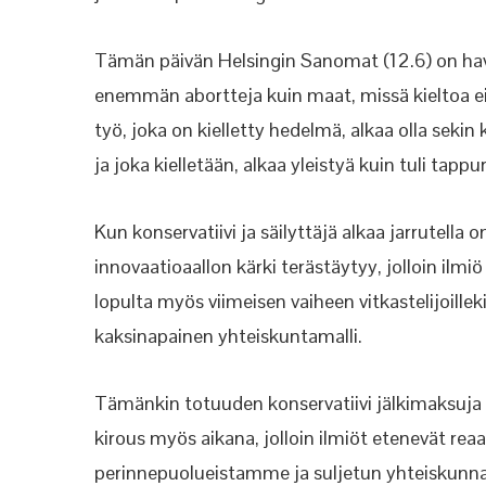
Tämän päivän Helsingin Sanomat (12.6) on havai
enemmän abortteja kuin maat, missä kieltoa ei 
työ, joka on kielletty hedelmä, alkaa olla sek
ja joka kielletään, alkaa yleistyä kuin tuli tappu
Kun konservatiivi ja säilyttäjä alkaa jarrutella 
innovaatioaallon kärki terästäytyy, jolloin ilm
lopulta myös viimeisen vaiheen vitkastelijoillek
kaksinapainen yhteiskuntamalli.
Tämänkin totuuden konservatiivi jälkimaksuja k
kirous myös aikana, jolloin ilmiöt etenevät reaa
perinnepuolueistamme ja suljetun yhteiskunnan 