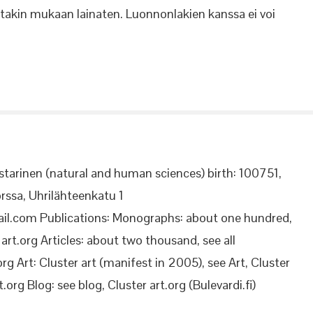
ostakin mukaan lainaten. Luonnonlakien kanssa ei voi
starinen (natural and human sciences) birth: 100751,
rssa, Uhrilähteenkatu 1
il.com Publications: Monographs: about one hundred,
rt.org Articles: about two thousand, see all
org Art: Cluster art (manifest in 2005), see Art, Cluster
.org Blog: see blog, Cluster art.org (Bulevardi.fi)