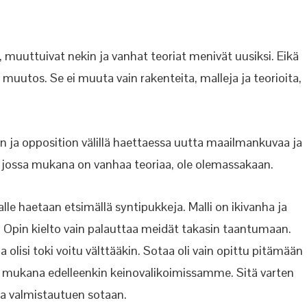
, muuttuivat nekin ja vanhat teoriat menivät uusiksi. Eikä
muutos. Se ei muuta vain rakenteita, malleja ja teorioita,
 ja opposition välillä haettaessa uutta maailmankuvaa ja
na, jossa mukana on vanhaa teoriaa, ole olemassakaan.
alle haetaan etsimällä syntipukkeja. Malli on ikivanha ja
n. Opin kielto vain palauttaa meidät takasin taantumaan.
lisi toki voitu välttääkin. Sotaa oli vain opittu pitämään
 mukana edelleenkin keinovalikoimissamme. Sitä varten
aa valmistautuen sotaan.