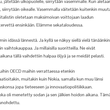
u, jätetään ulkopuolelle, siirrytään vasemmalle. Kun aletaa
a, siirrytään oikealle. Vasemmalla väitetään kuitenkin muut
apitalistin oletetaan maksimoivan voittojaan laadun
le tervettä ensinkään. Elämme sekataloudessa.
 idässä lännestä. Ja kyllä se näkyy siellä vielä tänäänkin
aihtokauppaa. Ja millaisilla suoritteilla. Ne eivät
ikana tällä vaihdettiin halpaa öljyä ja se meidät pelasti.
muihin OECD maihin verrattaessa etenkin
atioitakin, muitakin kuin Nokia, samalla kun muu länsi
uskonsa jopa tieteeseen ja innovaatiopolitiikkaan.
 joka oli menetetty sodan ja sen jälkien hoidon aikana. Täm
unohdettu.