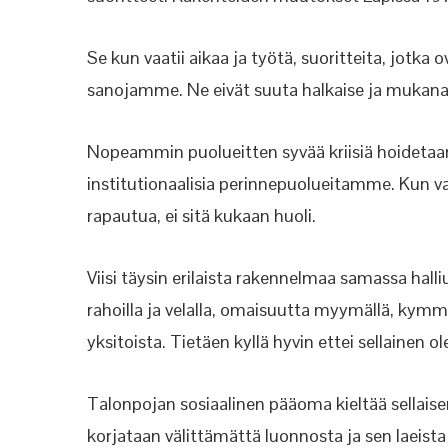
Se kun vaatii aikaa ja työtä, suoritteita, jotka o
sanojamme. Ne eivät suuta halkaise ja mukana
Nopeammin puolueitten syvää kriisiä hoidetaan k
institutionaalisia perinnepuolueitamme. Kun va
rapautua, ei sitä kukaan huoli.
Viisi täysin erilaista rakennelmaa samassa hal
rahoilla ja velalla, omaisuutta myymällä, kym
yksitoista. Tietäen kyllä hyvin ettei sellainen o
Talonpojan sosiaalinen pääoma kieltää sellaisen 
korjataan välittämättä luonnosta ja sen laeist