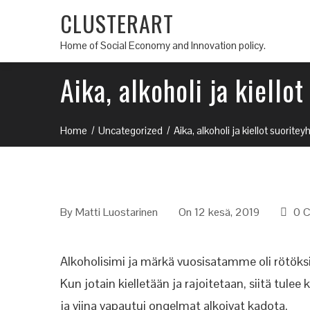
CLUSTERART
Home of Social Economy and Innovation policy.
Aika, alkoholi ja kiello
Home
Uncategorized
Aika, alkoholi ja kiellot suorite
By
Matti Luostarinen
On 12 kesä, 2019
0 
Alkoholisimi ja märkä vuosisatamme oli rötöksi
Kun jotain kielletään ja rajoitetaan, siitä tulee 
ja viina vapautui ongelmat alkoivat kadota.