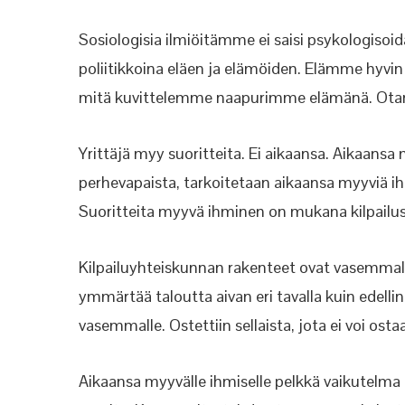
Sosiologisia ilmiöitämme ei saisi psykologisoi
poliitikkoina eläen ja elämöiden. Elämme hyvin
mitä kuvittelemme naapurimme elämänä. Otan
Yrittäjä myy suoritteita. Ei aikaansa. Aikaan
perhevapaista, tarkoitetaan aikaansa myyviä ihm
Suoritteita myyvä ihminen on mukana kilpailuss
Kilpailuyhteiskunnan rakenteet ovat vasemmalla
ymmärtää taloutta aivan eri tavalla kuin edellin
vasemmalle. Ostettiin sellaista, jota ei voi osta
Aikaansa myyvälle ihmiselle pelkkä vaikutelma ty