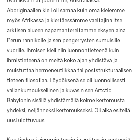
ovat ikivanhat juuremme, Australiassa.
Aboriginaalien kieli oli samaa kuin oma kielemme
myös Afrikassa ja kiertäessämme vaeltajina itse
arktisen alueen napamantereitamme eksyen aina
Perun rannikolle ja sen pengerrysten sumuisille
vuorille. Ihmisen kieli niin luonnontieteenä kuin
ihmistieteenä on meitä koko ajan yhdistävä ja
muistuttaa hermeneutiikkaa tai poststrukturaalisen
tieteen filosofiaa. Löydöksenä se oli luonnollisesti
vallankumouksellinen ja kuvasin sen Artctic
Babylonin sisällä yhdistämällä kolme kertomusta
yhdeksi, neljänneksi kertomukseksi. Oli aika esitellä
uusi ulottuvuus.
Kun tiede oli aiemmin teesin ja antiteesin synteesiä