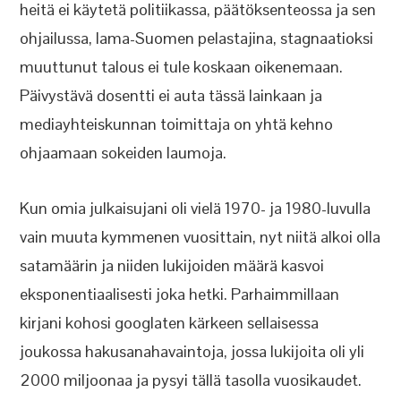
heitä ei käytetä politiikassa, päätöksenteossa ja sen
ohjailussa, lama-Suomen pelastajina, stagnaatioksi
muuttunut talous ei tule koskaan oikenemaan.
Päivystävä dosentti ei auta tässä lainkaan ja
mediayhteiskunnan toimittaja on yhtä kehno
ohjaamaan sokeiden laumoja.
Kun omia julkaisujani oli vielä 1970- ja 1980-luvulla
vain muuta kymmenen vuosittain, nyt niitä alkoi olla
satamäärin ja niiden lukijoiden määrä kasvoi
eksponentiaalisesti joka hetki. Parhaimmillaan
kirjani kohosi googlaten kärkeen sellaisessa
joukossa hakusanahavaintoja, jossa lukijoita oli yli
2000 miljoonaa ja pysyi tällä tasolla vuosikaudet.