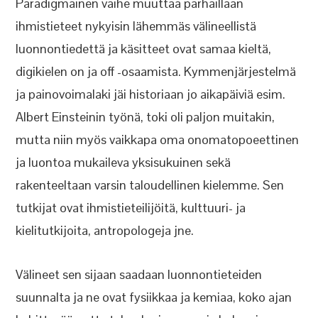
Paradigmainen vaihe muuttaa parhaillaan
ihmistieteet nykyisin lähemmäs välineellistä
luonnontiedettä ja käsitteet ovat samaa kieltä,
digikielen on ja off -osaamista. Kymmenjärjestelmä
ja painovoimalaki jäi historiaan jo aikapäiviä esim.
Albert Einsteinin työnä, toki oli paljon muitakin,
mutta niin myös vaikkapa oma onomatopoeettinen
ja luontoa mukaileva yksisukuinen sekä
rakenteeltaan varsin taloudellinen kielemme. Sen
tutkijat ovat ihmistieteilijöitä, kulttuuri- ja
kielitutkijoita, antropologeja jne.
Välineet sen sijaan saadaan luonnontieteiden
suunnalta ja ne ovat fysiikkaa ja kemiaa, koko ajan