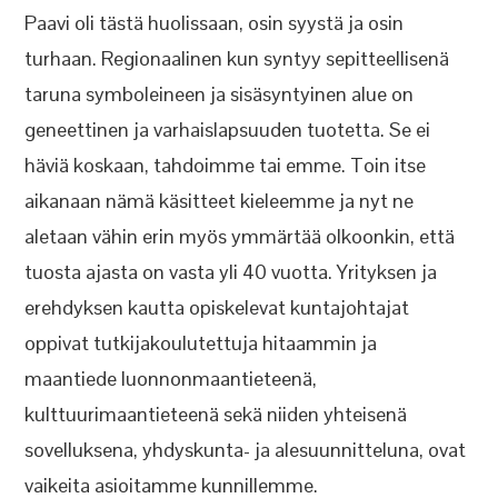
Paavi oli tästä huolissaan, osin syystä ja osin
turhaan. Regionaalinen kun syntyy sepitteellisenä
taruna symboleineen ja sisäsyntyinen alue on
geneettinen ja varhaislapsuuden tuotetta. Se ei
häviä koskaan, tahdoimme tai emme. Toin itse
aikanaan nämä käsitteet kieleemme ja nyt ne
aletaan vähin erin myös ymmärtää olkoonkin, että
tuosta ajasta on vasta yli 40 vuotta. Yrityksen ja
erehdyksen kautta opiskelevat kuntajohtajat
oppivat tutkijakoulutettuja hitaammin ja
maantiede luonnonmaantieteenä,
kulttuurimaantieteenä sekä niiden yhteisenä
sovelluksena, yhdyskunta- ja alesuunnitteluna, ovat
vaikeita asioitamme kunnillemme.