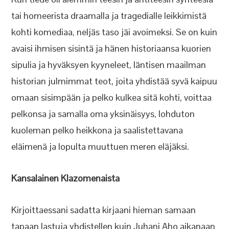
tai homeerista draamalla ja tragedialle leikkimistä
kohti komediaa, neljäs taso jäi avoimeksi. Se on kuin
avaisi ihmisen sisintä ja hänen historiaansa kuorien
sipulia ja hyväksyen kyyneleet, läntisen maailman
historian julmimmat teot, joita yhdistää syvä kaipuu
omaan sisimpään ja pelko kulkea sitä kohti, voittaa
pelkonsa ja samalla oma yksinäisyys, lohduton
kuoleman pelko heikkona ja saalistettavana
eläimenä ja lopulta muuttuen meren eläjäksi.
Kansalainen Klazomenaista
Kirjoittaessani sadatta kirjaani hieman samaan
tapaan lastuja yhdistellen kuin Juhani Aho aikanaan