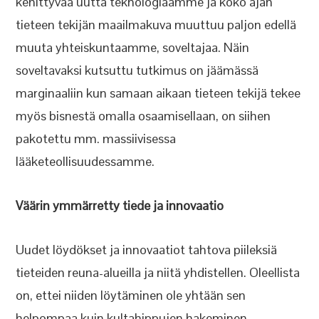
kehittyvää uutta teknologiaamme ja koko ajan
tieteen tekijän maailmakuva muuttuu paljon edellä
muuta yhteiskuntaamme, soveltajaa. Näin
soveltavaksi kutsuttu tutkimus on jäämässä
marginaaliin kun samaan aikaan tieteen tekijä tekee
myös bisnestä omalla osaamisellaan, on siihen
pakotettu mm. massiivisessa
lääketeollisuudessamme.
Väärin ymmärretty tiede ja innovaatio
Uudet löydökset ja innovaatiot tahtova piileksiä
tieteiden reuna-alueilla ja niitä yhdistellen. Oleellista
on, ettei niiden löytäminen ole yhtään sen
helpompaa kuin kultahippujen hakeminen