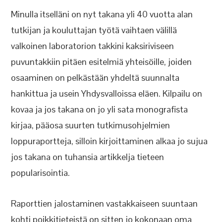
Minulla itselläni on nyt takana yli 40 vuotta alan
tutkijan ja kouluttajan työtä vaihtaen välillä
valkoinen laboratorion takkini kaksiriviseen
puvuntakkiin pitäen esitelmiä yhteisöille, joiden
osaaminen on pelkästään yhdeltä suunnalta
hankittua ja usein Yhdysvalloissa eläen. Kilpailu on
kovaa ja jos takana on jo yli sata monografista
kirjaa, pääosa suurten tutkimusohjelmien
loppuraportteja, silloin kirjoittaminen alkaa jo sujua
jos takana on tuhansia artikkelja tieteen
popularisointia.
Raporttien jalostaminen vastakkaiseen suuntaan
kohti poikkitieteistä on sitten jo kokonaan oma