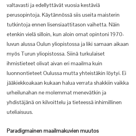
valtavasti ja edellyttävät vuosia kestäviä
perusopintoja. Käytännössä siis useita maisterin
tutkintoja ennen lisensiaattitason vaihetta. Näin
etenkin vielä silloin, kun aloin omat opintoni 1970-
luvun alussa Oulun yliopistossa ja liki samaan aikaan
myös Turun yliopistossa. Siinä turkulaiset
ihmistieteet olivat aivan eri maailma kuin
luonnontieteet Oulussa mutta yhteistäkin löytyi. Ei
jääkiekkoakaan kukaan halua verrata shakkiin vaikka
urheilunahan ne molemmat menevätkin ja
yhdistäjänä on kilvoittelu ja tieteessä inhimillinen
uteliaisuus.
Paradigmainen maailmakuvien muutos