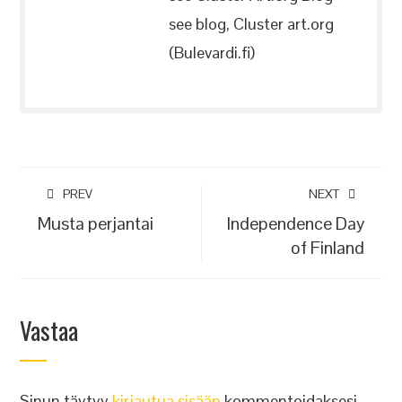
see blog, Cluster art.org
(Bulevardi.fi)
PREV
NEXT
Musta perjantai
Independence Day
of Finland
Vastaa
Sinun täytyy
kirjautua sisään
kommentoidaksesi.