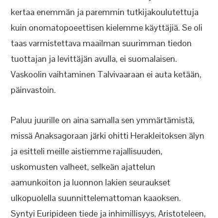
kertaa enemmän ja paremmin tutkijakoulutettuja
kuin onomatopoeettisen kielemme käyttäjiä. Se oli
taas varmistettava maailman suurimman tiedon
tuottajan ja levittäjän avulla, ei suomalaisen.
Vaskoolin vaihtaminen Talvivaaraan ei auta ketään,
päinvastoin.
Paluu juurille on aina samalla sen ymmärtämistä,
missä Anaksagoraan järki ohitti Herakleitoksen älyn
ja esitteli meille aistiemme rajallisuuden,
uskomusten valheet, selkeän ajattelun
aamunkoiton ja luonnon lakien seuraukset
ulkopuolella suunnittelemattoman kaaoksen.
Syntyi Euripideen tiede ja inhimillisyys, Aristoteleen,