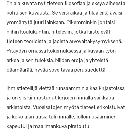
En ala kuvata nyt tieteen filosofiaa ja eksyä aiheesta
kohti sen kuvausta. Se veisi aikaa ja tilaa eikä avaisi
ymmärrytä juuri lainkaan. Pikemminkin johtaisi
niihin koulukuntiin, riiteleviin, jotka kiistelevät
tieteen teorioista ja jaoista arvovaltakysymyksenä.
Pitäydyn omassa kokemuksessa ja kuvaan työn
arkea ja sen tuloksia. Niiden eroja ja yhteistä
päämäärää, hyvää soveltavaa perustiedettä.
Ihmistieteilijä viettää runsaammin aikaa kirjastoissa
ja on siis kiinnostunut kirjojen rinnalla vaikkapa
arkistoista. Vuosisatojen myötä tieteet erikoistuivat
ja koko ajan uusia tuli rinnalle, jolloin osaaminen
kapeutui ja maailmankuva pirstoutui,