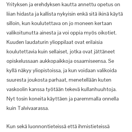
Yrityksen ja erehdyksen kautta annettu opetus on
liian hidasta ja kallista nykyisin enkä sitä ikinä käytä
silloin, kun koulutettava on jo moneen kertaan
valikoitunutta ainesta ja voi oppia myös oikotiet.
Kuuden laudaturin ylioppilaat ovat erilaisia
koulutettavia kuin sellaiset, jotka ovat jättäneet
opiskelussaan aukkopaikkoja osaamiseensa. Se
kyllä näkyy yliopistoissa, ja kun voidaan valikoida
suuresta joukosta parhaat, menetellään kuten
vaskoolin kanssa työtään tekevä kullanhuuhtoja.
Nyt tosin koneita käyttäen ja paremmalla onnella
kuin Talvivaarassa.
Kun sekä luonnontieteissä että ihmistieteissä