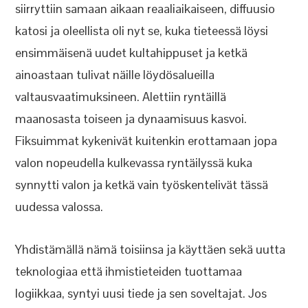
siirryttiin samaan aikaan reaaliaikaiseen, diffuusio
katosi ja oleellista oli nyt se, kuka tieteessä löysi
ensimmäisenä uudet kultahippuset ja ketkä
ainoastaan tulivat näille löydösalueilla
valtausvaatimuksineen. Alettiin ryntäillä
maanosasta toiseen ja dynaamisuus kasvoi.
Fiksuimmat kykenivät kuitenkin erottamaan jopa
valon nopeudella kulkevassa ryntäilyssä kuka
synnytti valon ja ketkä vain työskentelivät tässä
uudessa valossa.
Yhdistämällä nämä toisiinsa ja käyttäen sekä uutta
teknologiaa että ihmistieteiden tuottamaa
logiikkaa, syntyi uusi tiede ja sen soveltajat. Jos