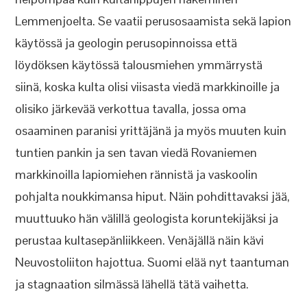
Lemmenjoelta. Se vaatii perusosaamista sekä lapion
käytössä ja geologin perusopinnoissa että
löydöksen käytössä talousmiehen ymmärrystä
siinä, koska kulta olisi viisasta viedä markkinoille ja
olisiko järkevää verkottua tavalla, jossa oma
osaaminen paranisi yrittäjänä ja myös muuten kuin
tuntien pankin ja sen tavan viedä Rovaniemen
markkinoilla lapiomiehen rännistä ja vaskoolin
pohjalta noukkimansa hiput. Näin pohdittavaksi jää,
muuttuuko hän välillä geologista koruntekijäksi ja
perustaa kultasepänliikkeen. Venäjällä näin kävi
Neuvostoliiton hajottua. Suomi elää nyt taantuman
ja stagnaation silmässä lähellä tätä vaihetta.