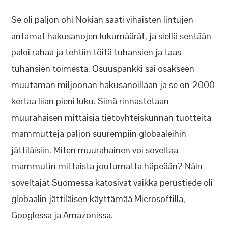
Se oli paljon ohi Nokian saati vihaisten lintujen
antamat hakusanojen lukumäärät, ja siellä sentään
paloi rahaa ja tehtiin töitä tuhansien ja taas
tuhansien toimesta. Osuuspankki sai osakseen
muutaman miljoonan hakusanoillaan ja se on 2000
kertaa liian pieni luku. Siinä rinnastetaan
muurahaisen mittaisia tietoyhteiskunnan tuotteita
mammutteja paljon suurempiin globaaleihin
jättiläisiin. Miten muurahainen voi soveltaa
mammutin mittaista joutumatta häpeään? Näin
soveltajat Suomessa katosivat vaikka perustiede oli
globaalin jättiläisen käyttämää Microsoftilla,
Googlessa ja Amazonissa.