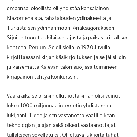
omaansa, oleellista oli yhdistää kansalainen
Klazomenaista, rahatalouden ydinalueelta ja
Turkista sen ydinhahmoon, Anaksagorakseen.
Sijoitin tuon turkkilaisen, ajasta ja paikasta irrallisen
kohteeni Peruun. Se oli siellä jo 1970-luvulla
kirjoittaessani kirjan käsikirjoituksen ja se jäi silloin
julkaisematta Kalevan talon suojissa toimineen
kirjapainon tehtyä konkurssin.
Väärä aika se olisikin ollut jotta kirjan olisi voinut
lukea 1000 miljoonaa internetin yhdistämää
lukijaani. Tiede ja sen vastanotto vaatii oikean
teknologian ja ajan sekä oikeat vastaanottajat
tullakseen sovelletuksi. Oli oltava lukijoita tuhat