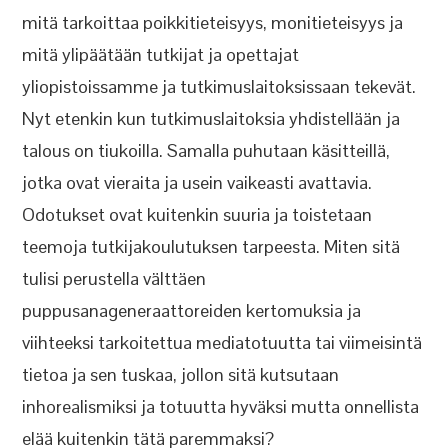
mitä tarkoittaa poikkitieteisyys, monitieteisyys ja
mitä ylipäätään tutkijat ja opettajat
yliopistoissamme ja tutkimuslaitoksissaan tekevät.
Nyt etenkin kun tutkimuslaitoksia yhdistellään ja
talous on tiukoilla. Samalla puhutaan käsitteillä,
jotka ovat vieraita ja usein vaikeasti avattavia.
Odotukset ovat kuitenkin suuria ja toistetaan
teemoja tutkijakoulutuksen tarpeesta. Miten sitä
tulisi perustella välttäen
puppusanageneraattoreiden kertomuksia ja
viihteeksi tarkoitettua mediatotuutta tai viimeisintä
tietoa ja sen tuskaa, jollon sitä kutsutaan
inhorealismiksi ja totuutta hyväksi mutta onnellista
elää kuitenkin tätä paremmaksi?