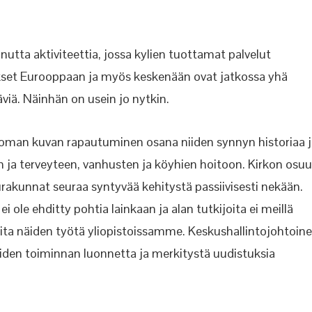
utta aktiviteettia, jossa kylien tuottamat palvelut
idokset Eurooppaan ja myös keskenään ovat jatkossa yhä
iä. Näinhän on usein jo nytkin.
oman kuvan rapautuminen osana niiden synnyn historiaa j
n ja terveyteen, vanhusten ja köyhien hoitoon. Kirkon osu
rakunnat seuraa syntyvää kehitystä passiivisesti nekään.
ei ole ehditty pohtia lainkaan ja alan tutkijoita ei meillä
oita näiden työtä yliopistoissamme. Keskushallintojohtoin
öiden toiminnan luonnetta ja merkitystä uudistuksia