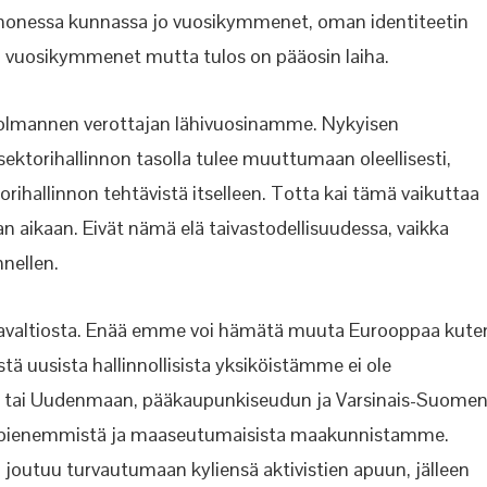
itä monessa kunnassa jo vuosikymmenet, oman identiteetin
u vuosikymmenet mutta tulos on pääosin laiha.
kolmannen verottajan lähivuosinamme. Nykyisen
ktorihallinnon tasolla tulee muuttumaan oleellisesti,
ihallinnon tehtävistä itselleen. Totta kai tämä vaikuttaa
 aikaan. Eivät nämä elä taivastodellisuudessa, vaikka
nnellen.
savaltiosta. Enää emme voi hämätä muuta Eurooppaa kute
ä uusista hallinnollisista yksiköistämme ei ole
an tai Uudenmaan, pääkaupunkiseudun ja Varsinais-Suome
sti pienemmistä ja maaseutumaisista maakunnistamme.
outuu turvautumaan kyliensä aktivistien apuun, jälleen