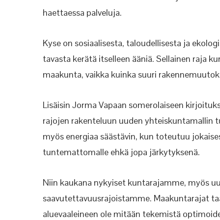
haettaessa palveluja.
Kyse on sosiaalisesta, taloudellisesta ja ekologi
tavasta kerätä itselleen ääniä. Sellainen raja ku
maakunta, vaikka kuinka suuri rakennemuutoks
Lisäisin Jorma Vapaan somerolaiseen kirjoituksee
rajojen rakenteluun uuden yhteiskuntamallin t
myös energiaa säästävin, kun toteutuu jokaise
tuntemattomalle ehkä jopa järkytyksenä.
Niin kaukana nykyiset kuntarajamme, myös uude
saavutettavuusrajoistamme. Maakuntarajat taas 
aluevaaleineen ole mitään tekemistä optimoiden