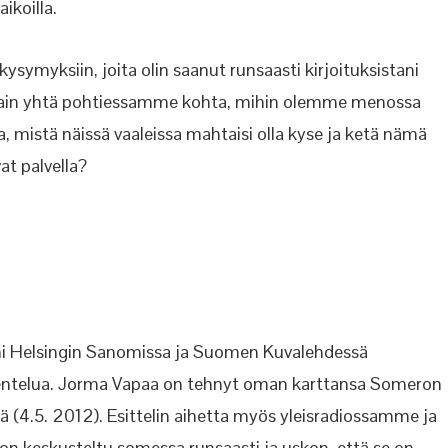
ikoilla.
ysymyksiin, joita olin saanut runsaasti kirjoituksistani
 vain yhtä pohtiessamme kohta, mihin olemme menossa
, mistä näissä vaaleissa mahtaisi olla kyse ja ketä nämä
at palvella?
tani Helsingin Sanomissa ja Suomen Kuvalehdessä
rakentelua. Jorma Vapaa on tehnyt oman karttansa Someron
 (4.5. 2012). Esittelin aihetta myös yleisradiossamme ja
n keskusteltu somessa runsaasti ja uskon, että se on