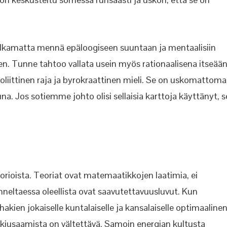
 alkamatta mennä epäloogiseen suuntaan ja mentaalisiin
en. Tunne tahtoo vallata usein myös rationaalisena itseää
oliittinen raja ja byrokraattinen mieli. Se on uskomattom
a. Jos sotiemme johto olisi sellaisia karttoja käyttänyt, s
eorioista. Teoriat ovat matemaatikkojen laatimia, ei
kenneltaessa oleellista ovat saavutettavuusluvut. Kun
hakien jokaiselle kuntalaiselle ja kansalaiselle optimaaline
 kiusaamista on vältettävä. Samoin energian kultusta