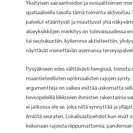
Yksityisen sairaanhoidon ja sosiaalitoimen merk
spatiaalisella tasolla tämä toiminta aktivoituu. 
palvelut etääntyvät ja muuttuvat yhä näkyväm
alueyksikköjen merkitys on tulevaisuudessa en
tai seutukuntiin, kyliemme aktiviteettiin, yh
näyttävät menettävän asemansa terveyspalvelu
Pysyäkseen edes välttävästi hengissä, toimita
maantieteellisten optimaalisten rajojen synty. S
argumentteja on vaikea esittää uskomatta sellais
hevospeleillä liikkuvien ihmisten rakentamia sa
ei jatkossa ole se, joka niitä synnyttää ja yl
ilmiötä seuraten. Lokalisaatioehdot kun eivät s
kokonaan rajoista riippumattomia, pandemian