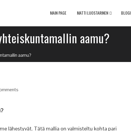
MAIN PAGE
MATTI LUOSTARINEN
BLOGI
 yhteiskuntamallin aamu?
kuntamallin aamu?
omments
u?
e lähestyvät. Tätä mallia on valmisteltu kohta pari