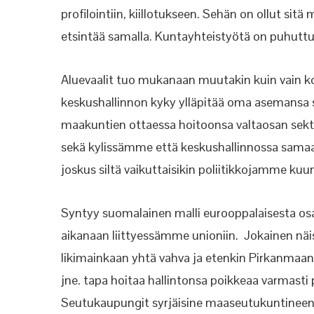
profilointiin, kiillotukseen. Sehän on ollut s
etsintää samalla. Kuntayhteistyötä on puhutt
Aluevaalit tuo mukanaan muutakin kuin vain 
keskushallinnon kyky ylläpitää oma asemansa se
maakuntien ottaessa hoitoonsa valtaosan sektor
sekä kylissämme että keskushallinnossa samaan
joskus siltä vaikuttaisikin poliitikkojamme kuu
Syntyy suomalainen malli eurooppalaisesta o
aikanaan liittyessämme unioniin. Jokainen näist
likimainkaan yhtä vahva ja etenkin Pirkanma
jne. tapa hoitaa hallintonsa poikkeaa varma
Seutukaupungit syrjäisine maaseutukuntineen j