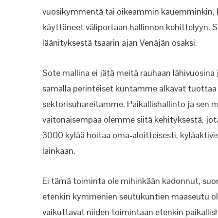
vuosikymmentä tai oikeammin kauemminkin, ku
käyttäneet väliportaan hallinnon kehittelyyn.
läänityksestä tsaarin ajan Venäjän osaksi.
Sote mallina ei jätä meitä rauhaan lähivuosina
samalla perinteiset kuntamme alkavat tuotta
sektorisuhareitamme. Paikallishallinto ja sen m
vaitonaisempaa olemme siitä kehityksestä, jota
3000 kylää hoitaa oma-aloitteisesti, kyläakti
lainkaan.
Ei tämä toiminta ole mihinkään kadonnut, suo
etenkin kymmenien seutukuntien maaseutu ole 
vaikuttavat niiden toimintaan etenkin paikall