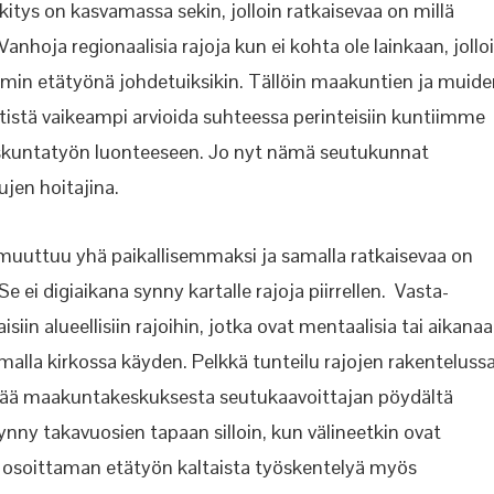
itys on kasvamassa sekin, jolloin ratkaisevaa on millä
Vanhoja regionaalisia rajoja kun ei kohta ole lainkaan, jollo
min etätyönä johdetuiksikin. Tällöin maakuntien ja muide
tistä vaikeampi arvioida suhteessa perinteisiin kuntiimme
dyskuntatyön luonteeseen. Jo nyt nämä seutukunnat
jen hoitajina.
 muuttuu yhä paikallisemmaksi ja samalla ratkaisevaa on
e ei digiaikana synny kartalle rajoja piirrellen. Vasta-
iin alueellisiin rajoihin, jotka ovat mentaalisia tai aikana
malla kirkossa käyden. Pelkkä tunteilu rajojen rakenteluss
läpitää maakuntakeskuksesta seutukaavoittajan pöydältä
ynny takavuosien tapaan silloin, kun välineetkin ovat
 osoittaman etätyön kaltaista työskentelyä myös