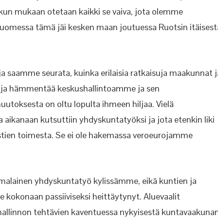
n mukaan otetaan kaikki se vaiva, jota olemme
 Suomessa tämä jäi kesken maan joutuessa Ruotsin itäisest
 ja saamme seurata, kuinka erilaisia ratkaisuja maakunnat j
a ja hämmentää keskushallintoamme ja sen
uutoksesta on oltu lopulta ihmeen hiljaa. Vielä
 aikanaan kutsuttiin yhdyskuntatyöksi ja jota etenkin liki
vistien toimesta. Se ei ole hakemassa veroeurojamme
malainen yhdyskuntatyö kylissämme, eikä kuntien ja
kokonaan passiiviseksi heittäytynyt. Aluevaalit
ishallinnon tehtävien kaventuessa nykyisestä kuntavaakuna