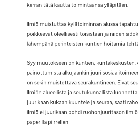
kerran tätä kautta toimintaansa ylläpitäen.
Ilmiö muistuttaa kylätoiminnan alussa tapahtun
poikkeavat oleellisesti toisistaan ja niiden s
lähempänä perinteisten kuntien hoitamia tehtäv
Syy muutokseen on kuntien, kuntakeskusten, 
painottumista alkujaankin juuri sosiaalitoimee
on sekin muistettava seurakuntineen. Eivät seu
Ilmiön alueellista ja seutukunnallista luonnetta 
juurikaan kukaan kuuntele ja seuraa, saati rah
ilmiö ei juurikaan pohdi ruohonjuuritason ilmi
paperilla piirrellen.