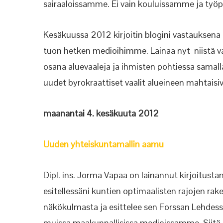
sairaaloissamme. Ei vain kouluissamme ja työpa
Kesäkuussa 2012 kirjoitin blogini vastauksena k
tuon hetken medioihimme. Lainaa nyt niistä
osana aluevaaleja ja ihmisten pohtiessa samalla
uudet byrokraattiset vaalit alueineen mahtaisiv
maanantai 4. kesäkuuta 2012
Uuden yhteiskuntamallin aamu
Dipl. ins. Jorma Vapaa on lainannut kirjoitus
esitellessäni kuntien optimaalisten rajojen 
näkökulmasta ja esittelee sen Forssan Lehdessä
muissa maakunnallisissa medioissamme. Siitä o