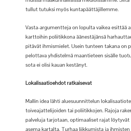
tullut tutuksi myös kuntapäättäjillemme.
Vasta-argumentteja on lopulta vaikea esittää
karttoihin poliitikkona äänestäjänsä harhautta
pitävät ihmismielet. Usein tunteen takana on p
pelottava yhdistelmä maantieteen sisälle tuotun
sota ei olisi kauan kestänyt.
Lokalisaatioehdot ratkaisevat
Mallin idea lähti aluesuunnittelun lokalisaatiot
toiveajattelijoiden tai poliitikkojen. Rajoja ra
palveluja tarjotaan, optimaaliset rajat löytyvät 
asema kartalta. Turhaa liikkumista ja ihmisten