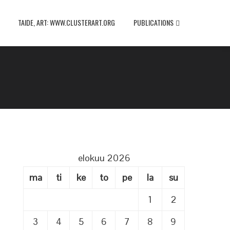
TAIDE, ART: WWW.CLUSTERART.ORG
PUBLICATIONS
elokuu 2026
ma
ti
ke
to
pe
la
su
1
2
3
4
5
6
7
8
9