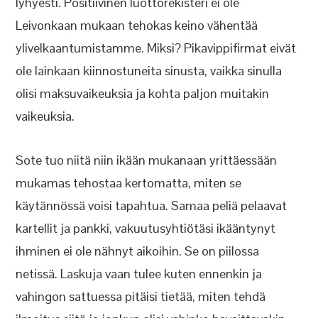
lyhyesti. Positiivinen luottorekisteri ei ole
Leivonkaan mukaan tehokas keino vähentää
ylivelkaantumistamme. Miksi? Pikavippifirmat eivät
ole lainkaan kiinnostuneita sinusta, vaikka sinulla
olisi maksuvaikeuksia ja kohta paljon muitakin
vaikeuksia.
Sote tuo niitä niin ikään mukanaan yrittäessään
mukamas tehostaa kertomatta, miten se
käytännössä voisi tapahtua. Samaa peliä pelaavat
kartellit ja pankki, vakuutusyhtiötäsi ikääntynyt
ihminen ei ole nähnyt aikoihin. Se on piilossa
netissä. Laskuja vaan tulee kuten ennenkin ja
vahingon sattuessa pitäisi tietää, miten tehdä