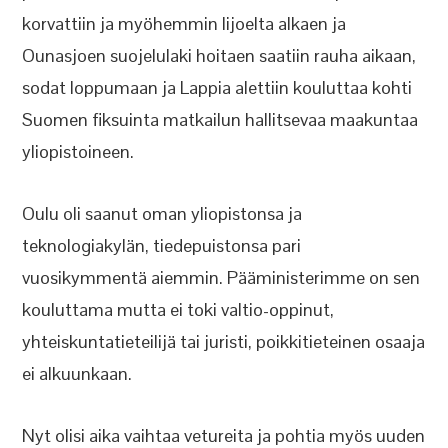
korvattiin ja myöhemmin Iijoelta alkaen ja
Ounasjoen suojelulaki hoitaen saatiin rauha aikaan,
sodat loppumaan ja Lappia alettiin kouluttaa kohti
Suomen fiksuinta matkailun hallitsevaa maakuntaa
yliopistoineen.
Oulu oli saanut oman yliopistonsa ja
teknologiakylän, tiedepuistonsa pari
vuosikymmentä aiemmin. Pääministerimme on sen
kouluttama mutta ei toki valtio-oppinut,
yhteiskuntatieteilijä tai juristi, poikkitieteinen osaaja
ei alkuunkaan.
Nyt olisi aika vaihtaa vetureita ja pohtia myös uuden