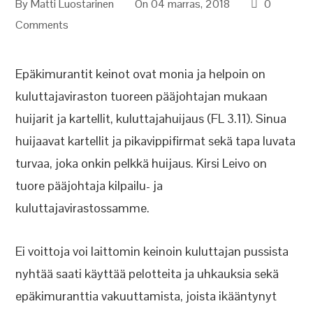
By
Matti Luostarinen
On 04 marras, 2018
0
Comments
Epäkimurantit keinot ovat monia ja helpoin on
kuluttajaviraston tuoreen pääjohtajan mukaan
huijarit ja kartellit, kuluttajahuijaus (FL 3.11). Sinua
huijaavat kartellit ja pikavippifirmat sekä tapa luvata
turvaa, joka onkin pelkkä huijaus. Kirsi Leivo on
tuore pääjohtaja kilpailu- ja
kuluttajavirastossamme.
Ei voittoja voi laittomin keinoin kuluttajan pussista
nyhtää saati käyttää pelotteita ja uhkauksia sekä
epäkimuranttia vakuuttamista, joista ikääntynyt