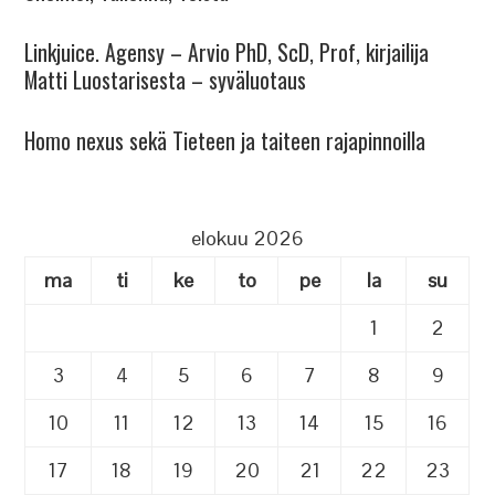
Linkjuice. Agensy – Arvio PhD, ScD, Prof, kirjailija
Matti Luostarisesta – syväluotaus
Homo nexus sekä Tieteen ja taiteen rajapinnoilla
elokuu 2026
ma
ti
ke
to
pe
la
su
1
2
3
4
5
6
7
8
9
10
11
12
13
14
15
16
17
18
19
20
21
22
23