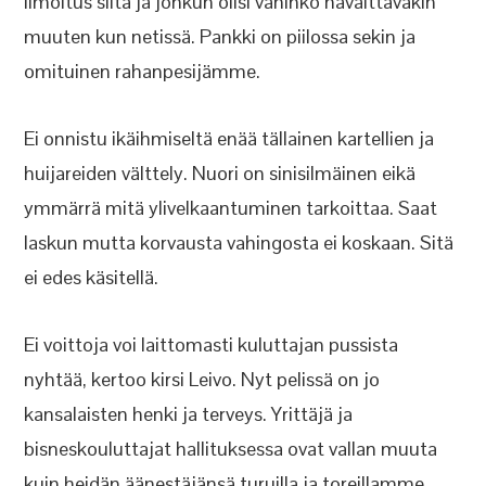
ilmoitus siitä ja jonkun olisi vahinko havaittavakin
muuten kun netissä. Pankki on piilossa sekin ja
omituinen rahanpesijämme.
Ei onnistu ikäihmiseltä enää tällainen kartellien ja
huijareiden välttely. Nuori on sinisilmäinen eikä
ymmärrä mitä ylivelkaantuminen tarkoittaa. Saat
laskun mutta korvausta vahingosta ei koskaan. Sitä
ei edes käsitellä.
Ei voittoja voi laittomasti kuluttajan pussista
nyhtää, kertoo kirsi Leivo. Nyt pelissä on jo
kansalaisten henki ja terveys. Yrittäjä ja
bisneskouluttajat hallituksessa ovat vallan muuta
kuin heidän äänestäjänsä turuilla ja toreillamme.