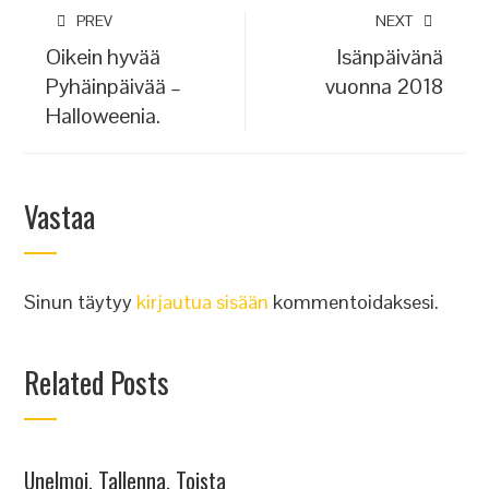
PREV
NEXT
Oikein hyvää
Isänpäivänä
Pyhäinpäivää –
vuonna 2018
Halloweenia.
Vastaa
Sinun täytyy
kirjautua sisään
kommentoidaksesi.
Related Posts
Unelmoi, Tallenna, Toista