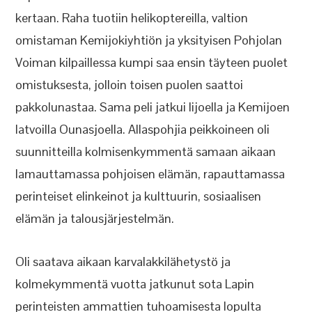
kertaan. Raha tuotiin helikoptereilla, valtion
omistaman Kemijokiyhtiön ja yksityisen Pohjolan
Voiman kilpaillessa kumpi saa ensin täyteen puolet
omistuksesta, jolloin toisen puolen saattoi
pakkolunastaa. Sama peli jatkui Iijoella ja Kemijoen
latvoilla Ounasjoella. Allaspohjia peikkoineen oli
suunnitteilla kolmisenkymmentä samaan aikaan
lamauttamassa pohjoisen elämän, rapauttamassa
perinteiset elinkeinot ja kulttuurin, sosiaalisen
elämän ja talousjärjestelmän.
Oli saatava aikaan karvalakkilähetystö ja
kolmekymmentä vuotta jatkunut sota Lapin
perinteisten ammattien tuhoamisesta lopulta