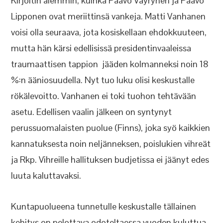
Kirjoitin aiemmin, kuinka Paavo Väyrynen ja Paavo
Lipponen ovat meriittinsä vankeja. Matti Vanhanen
voisi olla seuraava, jota kosiskellaan ehdokkuuteen,
mutta hän kärsi edellisissä presidentinvaaleissa
traumaattisen tappion jääden kolmanneksi noin 18
%:n ääniosuudella. Nyt tuo luku olisi keskustalle
rökälevoitto. Vanhanen ei toki tuohon tehtävään
asetu. Edellisen vaalin jälkeen on syntynyt
perussuomalaisten puolue (Finns), joka syö kaikkien
kannatuksesta noin neljänneksen, poislukien vihreät
ja Rkp. Vihreille hallituksen budjetissa ei jäänyt edes
luuta kaluttavaksi.
Kuntapuolueena tunnetulle keskustalle tällainen
kehitys on pelottava odoteltaessa vuoden kuluttua