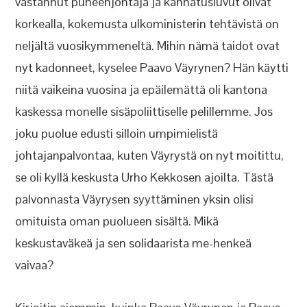
vastannut puheenjohtaja ja kannatusluvut olivat
korkealla, kokemusta ulkoministerin tehtävistä on
neljältä vuosikymmeneltä. Mihin nämä taidot ovat
nyt kadonneet, kyselee Paavo Väyrynen? Hän käytti
niitä vaikeina vuosina ja epäilemättä oli kantona
kaskessa monelle sisäpoliittiselle pelillemme. Jos
joku puolue edusti silloin umpimielistä
johtajanpalvontaa, kuten Väyrystä on nyt moitittu,
se oli kyllä keskusta Urho Kekkosen ajoilta. Tästä
palvonnasta Väyrysen syyttäminen yksin olisi
omituista oman puolueen sisältä. Mikä
keskustaväkeä ja sen solidaarista me-henkeä
vaivaa?