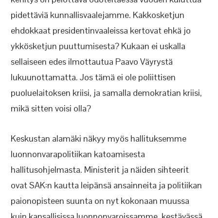
pidettäviä kunnallisvaalejamme. Kakkosketjun
ehdokkaat presidentinvaaleissa kertovat ehkä jo
ykkösketjun puuttumisesta? Kukaan ei uskalla
sellaiseen edes ilmottautua Paavo Väyrystä
lukuunottamatta. Jos tämä ei ole poliittisen
puoluelaitoksen kriisi, ja samalla demokratian kriisi,
mikä sitten voisi olla?
Keskustan alamäki näkyy myös hallituksemme
luonnonvarapolitiikan katoamisesta
hallitusohjelmasta. Ministerit ja näiden sihteerit
ovat SAK:n kautta leipänsä ansainneita ja politiikan
paionopisteen suunta on nyt kokonaan muussa
kuin kansallisissa luonnonvaroissamme, kestävässä