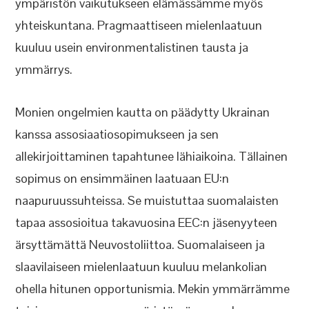
ympäristön vaikutukseen elämässämme myös
yhteiskuntana. Pragmaattiseen mielenlaatuun
kuuluu usein environmentalistinen tausta ja
ymmärrys.
Monien ongelmien kautta on päädytty Ukrainan
kanssa assosiaatiosopimukseen ja sen
allekirjoittaminen tapahtunee lähiaikoina. Tällainen
sopimus on ensimmäinen laatuaan EU:n
naapuruussuhteissa. Se muistuttaa suomalaisten
tapaa assosioitua takavuosina EEC:n jäsenyyteen
ärsyttämättä Neuvostoliittoa. Suomalaiseen ja
slaavilaiseen mielenlaatuun kuuluu melankolian
ohella hitunen opportunismia. Mekin ymmärrämme