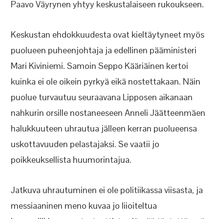
Paavo Väyrynen yhtyy keskustalaiseen rukoukseen.
Keskustan ehdokkuudesta ovat kieltäytyneet myös
puolueen puheenjohtaja ja edellinen pääministeri
Mari Kiviniemi. Samoin Seppo Kääriäinen kertoi
kuinka ei ole oikein pyrkyä eikä nostettakaan. Näin
puolue turvautuu seuraavana Lipposen aikanaan
nahkurin orsille nostaneeseen Anneli Jäätteenmäen
halukkuuteen uhrautua jälleen kerran puolueensa
uskottavuuden pelastajaksi. Se vaatii jo
poikkeuksellista huumorintajua.
Jatkuva uhrautuminen ei ole politiikassa viisasta, ja
messiaaninen meno kuvaa jo liioiteltua