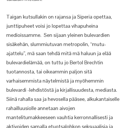
Taigan kutsullakin on rajansa ja Siperia opettaa,
junttipuheet voisi jo lopettaa vihapuheina
medioissamme. Sen sijaan yleinen bulevardien
sisäkehän, slummiutuvan metropolin, “mutu-
ajattelu”, mä saan tehdä mitä mä haluun ja elää
bulevardielämää, on tuttu jo Bertol Brechtin
tuotannosta, tai oikeammin paljon sitä
varhaisemmista näytelmistä ja myöhemmin
bulevardi -lehdistöstä ja kirjallisuudesta, mediasta.
Siinä rahalla saa ja hevosella pääsee, alkukantaiselle
rahailluusiolle annetaan aivojen
mantelitumakkeeseen vauhtia kerronnallisesti ja
aktivoiden samalla etuotsalohkon seksuaalisia ja