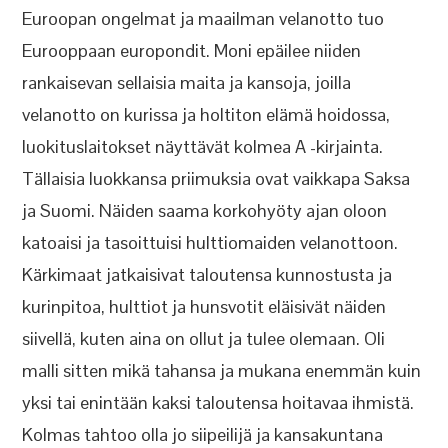
Euroopan ongelmat ja maailman velanotto tuo
Eurooppaan europondit. Moni epäilee niiden
rankaisevan sellaisia maita ja kansoja, joilla
velanotto on kurissa ja holtiton elämä hoidossa,
luokituslaitokset näyttävät kolmea A -kirjainta.
Tällaisia luokkansa priimuksia ovat vaikkapa Saksa
ja Suomi. Näiden saama korkohyöty ajan oloon
katoaisi ja tasoittuisi hulttiomaiden velanottoon.
Kärkimaat jatkaisivat taloutensa kunnostusta ja
kurinpitoa, hulttiot ja hunsvotit eläisivät näiden
siivellä, kuten aina on ollut ja tulee olemaan. Oli
malli sitten mikä tahansa ja mukana enemmän kuin
yksi tai enintään kaksi taloutensa hoitavaa ihmistä.
Kolmas tahtoo olla jo siipeilijä ja kansakuntana