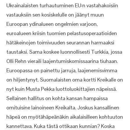
Ukrainalaisten turhautuminen EU:n vastahakoisiin
vastauksiin sen kosiskelulle on jäänyt muun
Euroopan ydinalueen ongelmien varjoon,
euroalueen kriisin tuomien pelastusoperaatioiden
hätäkeinojen toimivuuden seurannan harmaaksi
taustaksi. Sama koskee luonnollisesti Turkkia, jossa
Olli Rehn vieraili laajentumiskomissaarina tiuhaan.
Euroopassa on painettu jarruja, laajenemisvimma
on hiljentynyt. Suomalaisten oma kortti Kreikalle on
nyt kuin Musta Pekka luottoluokittajien näpeissä.
Sellainen hallitus on kohta kansan hampaissa
omituisine lainoineen Kreikalta. Joskus kansallinen
häpeä on myötähäpeänäkin aikalaisilleen kohtuuton
kannettava. Kuka tästä ottikaan kunnian? Koska