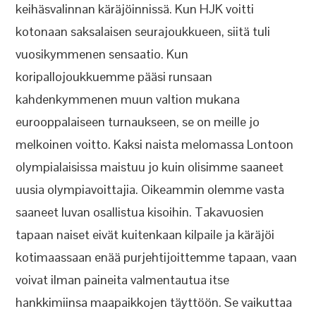
keihäsvalinnan käräjöinnissä. Kun HJK voitti
kotonaan saksalaisen seurajoukkueen, siitä tuli
vuosikymmenen sensaatio. Kun
koripallojoukkuemme pääsi runsaan
kahdenkymmenen muun valtion mukana
eurooppalaiseen turnaukseen, se on meille jo
melkoinen voitto. Kaksi naista melomassa Lontoon
olympialaisissa maistuu jo kuin olisimme saaneet
uusia olympiavoittajia. Oikeammin olemme vasta
saaneet luvan osallistua kisoihin. Takavuosien
tapaan naiset eivät kuitenkaan kilpaile ja käräjöi
kotimaassaan enää purjehtijoittemme tapaan, vaan
voivat ilman paineita valmentautua itse
hankkimiinsa maapaikkojen täyttöön. Se vaikuttaa