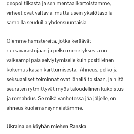
geopolitiikasta ja sen mentaalikartoistamme,
virheet ovat valtavia, mutta usein yksilötasolla
samoilla seuduilla yhdensuuntaisia.
Olemme hamstereita, jotka keräävät
ruokavarastojaan ja pelko menetyksestä on
vaikeampi pala selviytymiselle kuin positiivinen
kokemus kasan karttumisesta. Ahneus, pelko ja
seksuaaliset toiminnat ovat lähellä toisiaan, ja niitä
seuraten rytmittyvät myös taloudellinen kukoistus
ja romahdus. Se mikä vanhetessa jää jäljelle, on
ahneus kuolemansynneistämme.
Ukraina on köyhän miehen Ranska