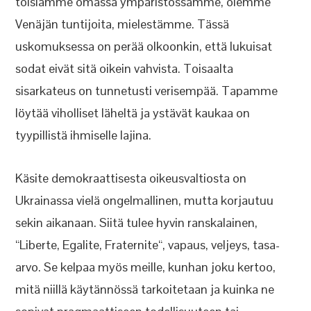
toisiamme omassa ympäristössämme, olemme
Venäjän tuntijoita, mielestämme. Tässä
uskomuksessa on perää olkoonkin, että lukuisat
sodat eivät sitä oikein vahvista. Toisaalta
sisarkateus on tunnetusti verisempää. Tapamme
löytää viholliset läheltä ja ystävät kaukaa on
tyypillistä ihmiselle lajina.
Käsite demokraattisesta oikeusvaltiosta on
Ukrainassa vielä ongelmallinen, mutta korjautuu
sekin aikanaan. Siitä tulee hyvin ranskalainen,
“Liberte, Egalite, Fraternite“, vapaus, veljeys, tasa-
arvo. Se kelpaa myös meille, kunhan joku kertoo,
mitä niillä käytännössä tarkoitetaan ja kuinka ne