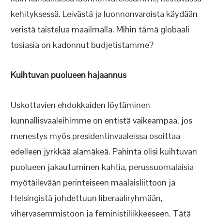
kehityksessä. Leivästä ja luonnonvaroista käydään
veristä taistelua maailmalla. Mihin tämä globaali
tosiasia on kadonnut budjetistamme?
Kuihtuvan puolueen hajaannus
Uskottavien ehdokkaiden löytäminen
kunnallisvaaleihimme on entistä vaikeampaa, jos
menestys myös presidentinvaaleissa osoittaa
edelleen jyrkkää alamäkeä. Pahinta olisi kuihtuvan
puolueen jakautuminen kahtia, perussuomalaisia
myötäilevään perinteiseen maalaisliittoon ja
Helsingistä johdettuun liberaaliryhmään,
vihervasemmistoon ja feministiliikkeeseen. Tätä