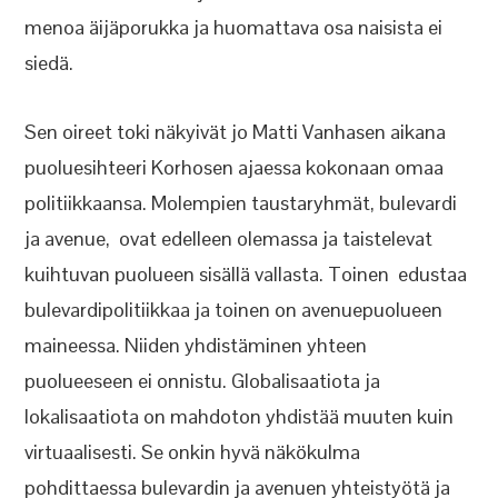
menoa äijäporukka ja huomattava osa naisista ei
siedä.
Sen oireet toki näkyivät jo Matti Vanhasen aikana
puoluesihteeri Korhosen ajaessa kokonaan omaa
politiikkaansa. Molempien taustaryhmät, bulevardi
ja avenue, ovat edelleen olemassa ja taistelevat
kuihtuvan puolueen sisällä vallasta. Toinen edustaa
bulevardipolitiikkaa ja toinen on avenuepuolueen
maineessa. Niiden yhdistäminen yhteen
puolueeseen ei onnistu. Globalisaatiota ja
lokalisaatiota on mahdoton yhdistää muuten kuin
virtuaalisesti. Se onkin hyvä näkökulma
pohdittaessa bulevardin ja avenuen yhteistyötä ja