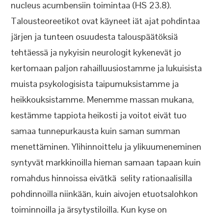
nucleus acumbensiin toimintaa (HS 23.8).
Talousteoreetikot ovat käyneet iät ajat pohdintaa
järjen ja tunteen osuudesta talouspäätöksiä
tehtäessä ja nykyisin neurologit kykenevät jo
kertomaan paljon rahailluusiostamme ja lukuisista
muista psykologisista taipumuksistamme ja
heikkouksistamme. Menemme massan mukana,
kestämme tappiota heikosti ja voitot eivät tuo
samaa tunnepurkausta kuin saman summan
menettäminen. Ylihinnoittelu ja ylikuumeneminen
syntyvät markkinoilla hieman samaan tapaan kuin
romahdus hinnoissa eivätkä selity rationaalisilla
pohdinnoilla niinkään, kuin aivojen etuotsalohkon
toiminnoilla ja ärsytystiloilla. Kun kyse on