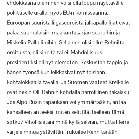
ehdokkaana oleminen voisi olla loppu näyttävälle
poliittiselle uralle myös EU:n komissaarina.
Euroopan suurista liigaseuroista jalkapalloilijat eivät
palaa suomalaisiin maakuntasarjan seuroihin ja
Mikkelin Palloilijoihin. Sellainen olisi ollut Rehniltä
omituista, oli kiireitä tai ei. Mahdollisuus
presidentiksi oli nyt olematon. Keskustan tappio ja
hänen työnsä kun leikkasivat nyt toisiaan
kohtalokkaalla tavalla. Ja Suomen vaateet Kreikalle
ovat nekin Olli Rehnin kohdalla harmillinen takaisku.
Jos Alpo Rusin tapauksen voi ymmärtääkin, antaa
kansalleen anteeksi, miten selittää itselleen tämä
sotku? Vihollisistani minä kyllä selviän, mutta Herra
varjele minua ystäviltäni, rukoilee Rehn tänään.