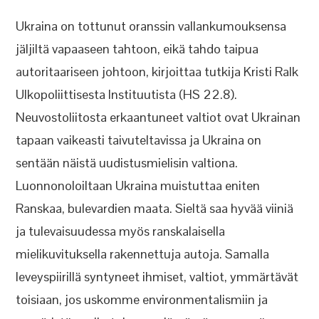
Ukraina on tottunut oranssin vallankumouksensa
jäljiltä vapaaseen tahtoon, eikä tahdo taipua
autoritaariseen johtoon, kirjoittaa tutkija Kristi Ralk
Ulkopoliittisesta Instituutista (HS 22.8).
Neuvostoliitosta erkaantuneet valtiot ovat Ukrainan
tapaan vaikeasti taivuteltavissa ja Ukraina on
sentään näistä uudistusmielisin valtiona.
Luonnonoloiltaan Ukraina muistuttaa eniten
Ranskaa, bulevardien maata. Sieltä saa hyvää viiniä
ja tulevaisuudessa myös ranskalaisella
mielikuvituksella rakennettuja autoja. Samalla
leveyspiirillä syntyneet ihmiset, valtiot, ymmärtävät
toisiaan, jos uskomme environmentalismiin ja