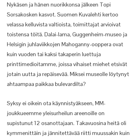
Nykäsen ja hänen nuorikkonsa jälkeen Topi
Sorsakosken kasvot. Suomen Kuvalehti kertoo
velassa kelluvista valtioista, toimittajat arvioivat
toistensa töitä. Dalai-lama, Guggenheim-museo ja
Helsigin juhlaviikkojen Mahoganny-ooppera ovat
kuin vuoden tai kaksi takaperin luettuja
printtimedioitamme, joissa vihaiset miehet etsivät
jotain uutta ja repäisevää. Miksei museolle löytynyt
ahtaampaa paikkaa bulevardilta?
Syksy ei oikein ota käynnistyäkseen, MM-
joukkueemme yleisurheilun areenoille on
supistunut 12 osanottajaan. Takavuosina heitä oli
kymmenittäin ja jännitettävää riitti muussakin kuin