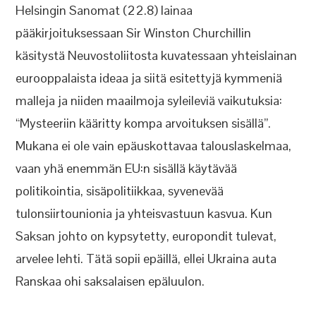
Helsingin Sanomat (22.8) lainaa
pääkirjoituksessaan Sir Winston Churchillin
käsitystä Neuvostoliitosta kuvatessaan yhteislainan
eurooppalaista ideaa ja siitä esitettyjä kymmeniä
malleja ja niiden maailmoja syleileviä vaikutuksia:
“Mysteeriin kääritty kompa arvoituksen sisällä”.
Mukana ei ole vain epäuskottavaa talouslaskelmaa,
vaan yhä enemmän EU:n sisällä käytävää
politikointia, sisäpolitiikkaa, syvenevää
tulonsiirtounionia ja yhteisvastuun kasvua. Kun
Saksan johto on kypsytetty, europondit tulevat,
arvelee lehti. Tätä sopii epäillä, ellei Ukraina auta
Ranskaa ohi saksalaisen epäluulon.