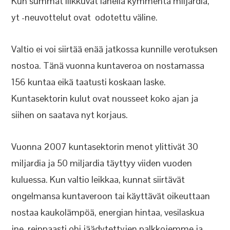
Kun summat liikkuvat lähellä kymmentä miljardia,
yt -neuvottelut ovat odotettu väline.
Valtio ei voi siirtää enää jatkossa kunnille verotuksen
nostoa. Tänä vuonna kuntaveroa on nostamassa
156 kuntaa eikä taatusti koskaan laske.
Kuntasektorin kulut ovat nousseet koko ajan ja
siihen on saatava nyt korjaus.
Vuonna 2007 kuntasektorin menot ylittivät 30
miljardia ja 50 miljardia täyttyy viiden vuoden
kuluessa. Kun valtio leikkaa, kunnat siirtävät
ongelmansa kuntaveroon tai käyttävät oikeuttaan
nostaa kaukolämpöä, energian hintaa, vesilaskua
jne. reippaasti ohi jäädytettyjen palkkojemme ja