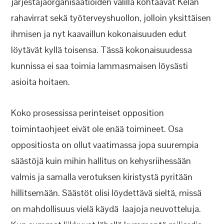
järjestäjäorganisaatioiden välillä kohtaavat Kelan
rahavirrat sekä työterveyshuollon, jolloin yksittäisen
ihmisen ja nyt kaavaillun kokonaisuuden edut
löytävät kyllä toisensa. Tässä kokonaisuudessa
kunnissa ei saa toimia lammasmaisen löysästi
asioita hoitaen.
Koko prosessissa perinteiset opposition
toimintaohjeet eivät ole enää toimineet. Osa
oppositiosta on ollut vaatimassa jopa suurempia
säästöjä kuin mihin hallitus on kehysriihessään
valmis ja samalla verotuksen kiristystä pyritään
hillitsemään. Säästöt olisi löydettävä sieltä, missä
on mahdollisuus vielä käydä laajoja neuvotteluja.