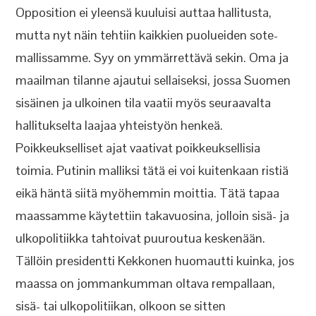
Opposition ei yleensä kuuluisi auttaa hallitusta,
mutta nyt näin tehtiin kaikkien puolueiden sote-
mallissamme. Syy on ymmärrettävä sekin. Oma ja
maailman tilanne ajautui sellaiseksi, jossa Suomen
sisäinen ja ulkoinen tila vaatii myös seuraavalta
hallitukselta laajaa yhteistyön henkeä.
Poikkeukselliset ajat vaativat poikkeuksellisia
toimia. Putinin malliksi tätä ei voi kuitenkaan ristiä
eikä häntä siitä myöhemmin moittia. Tätä tapaa
maassamme käytettiin takavuosina, jolloin sisä- ja
ulkopolitiikka tahtoivat puuroutua keskenään.
Tällöin presidentti Kekkonen huomautti kuinka, jos
maassa on jommankumman oltava rempallaan,
sisä- tai ulkopolitiikan, olkoon se sitten