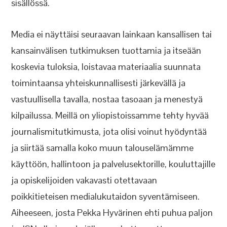
sisällössä.
Media ei näyttäisi seuraavan lainkaan kansallisen tai
kansainvälisen tutkimuksen tuottamia ja itseään
koskevia tuloksia, loistavaa materiaalia suunnata
toimintaansa yhteiskunnallisesti järkevällä ja
vastuullisella tavalla, nostaa tasoaan ja menestyä
kilpailussa. Meillä on yliopistoissamme tehty hyvää
journalismitutkimusta, jota olisi voinut hyödyntää
ja siirtää samalla koko muun talouselämämme
käyttöön, hallintoon ja palvelusektorille, kouluttajille
ja opiskelijoiden vakavasti otettavaan
poikkitieteisen medialukutaidon syventämiseen.
Aiheeseen, josta Pekka Hyvärinen ehti puhua paljon