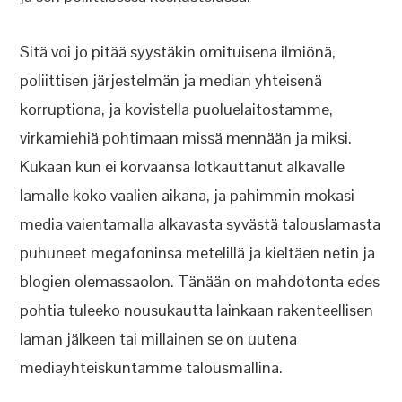
Sitä voi jo pitää syystäkin omituisena ilmiönä,
poliittisen järjestelmän ja median yhteisenä
korruptiona, ja kovistella puoluelaitostamme,
virkamiehiä pohtimaan missä mennään ja miksi.
Kukaan kun ei korvaansa lotkauttanut alkavalle
lamalle koko vaalien aikana, ja pahimmin mokasi
media vaientamalla alkavasta syvästä talouslamasta
puhuneet megafoninsa metelillä ja kieltäen netin ja
blogien olemassaolon. Tänään on mahdotonta edes
pohtia tuleeko nousukautta lainkaan rakenteellisen
laman jälkeen tai millainen se on uutena
mediayhteiskuntamme talousmallina.