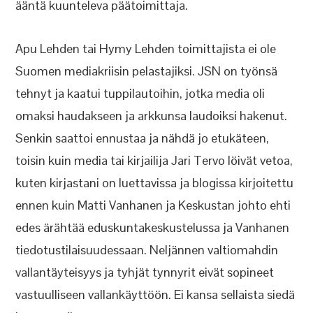
ääntä kuunteleva päätoimittaja.
Apu Lehden tai Hymy Lehden toimittajista ei ole
Suomen mediakriisin pelastajiksi. JSN on työnsä
tehnyt ja kaatui tuppilautoihin, jotka media oli
omaksi haudakseen ja arkkunsa laudoiksi hakenut.
Senkin saattoi ennustaa ja nähdä jo etukäteen,
toisin kuin media tai kirjailija Jari Tervo löivät vetoa,
kuten kirjastani on luettavissa ja blogissa kirjoitettu
ennen kuin Matti Vanhanen ja Keskustan johto ehti
edes ärähtää eduskuntakeskustelussa ja Vanhanen
tiedotustilaisuudessaan. Neljännen valtiomahdin
vallantäyteisyys ja tyhjät tynnyrit eivät sopineet
vastuulliseen vallankäyttöön. Ei kansa sellaista siedä