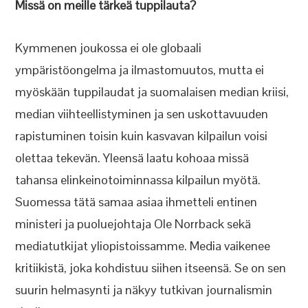
Missä on meille tärkeä tuppilauta?
Kymmenen joukossa ei ole globaali
ympäristöongelma ja ilmastomuutos, mutta ei
myöskään tuppilaudat ja suomalaisen median kriisi,
median viihteellistyminen ja sen uskottavuuden
rapistuminen toisin kuin kasvavan kilpailun voisi
olettaa tekevän. Yleensä laatu kohoaa missä
tahansa elinkeinotoiminnassa kilpailun myötä.
Suomessa tätä samaa asiaa ihmetteli entinen
ministeri ja puoluejohtaja Ole Norrback sekä
mediatutkijat yliopistoissamme. Media vaikenee
kritiikistä, joka kohdistuu siihen itseensä. Se on sen
suurin helmasynti ja näkyy tutkivan journalismin