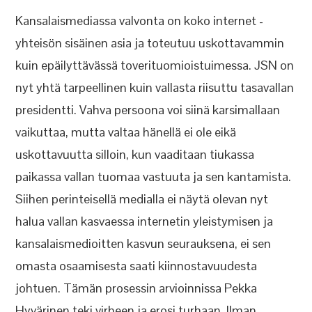
Kansalaismediassa valvonta on koko internet -
yhteisön sisäinen asia ja toteutuu uskottavammin
kuin epäilyttävässä toverituomioistuimessa. JSN on
nyt yhtä tarpeellinen kuin vallasta riisuttu tasavallan
presidentti. Vahva persoona voi siinä karsimallaan
vaikuttaa, mutta valtaa hänellä ei ole eikä
uskottavuutta silloin, kun vaaditaan tiukassa
paikassa vallan tuomaa vastuuta ja sen kantamista.
Siihen perinteisellä medialla ei näytä olevan nyt
halua vallan kasvaessa internetin yleistymisen ja
kansalaismedioitten kasvun seurauksena, ei sen
omasta osaamisesta saati kiinnostavuudesta
johtuen. Tämän prosessin arvioinnissa Pekka
Hyvärinen teki virheen ja erosi turhaan. Ilman