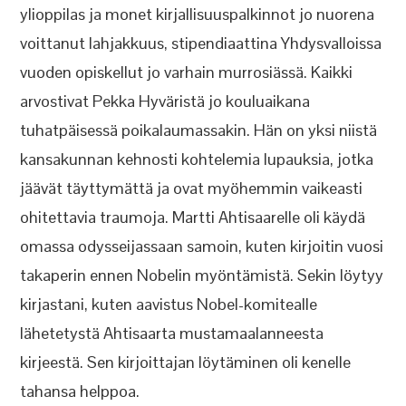
ylioppilas ja monet kirjallisuuspalkinnot jo nuorena
voittanut lahjakkuus, stipendiaattina Yhdysvalloissa
vuoden opiskellut jo varhain murrosiässä. Kaikki
arvostivat Pekka Hyväristä jo kouluaikana
tuhatpäisessä poikalaumassakin. Hän on yksi niistä
kansakunnan kehnosti kohtelemia lupauksia, jotka
jäävät täyttymättä ja ovat myöhemmin vaikeasti
ohitettavia traumoja. Martti Ahtisaarelle oli käydä
omassa odysseijassaan samoin, kuten kirjoitin vuosi
takaperin ennen Nobelin myöntämistä. Sekin löytyy
kirjastani, kuten aavistus Nobel-komitealle
lähetetystä Ahtisaarta mustamaalanneesta
kirjeestä. Sen kirjoittajan löytäminen oli kenelle
tahansa helppoa.