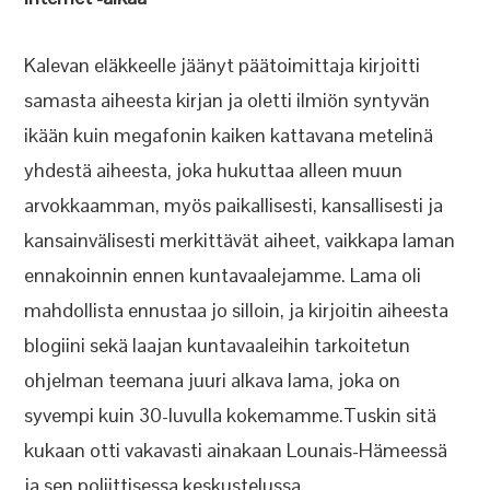
Kalevan eläkkeelle jäänyt päätoimittaja kirjoitti
samasta aiheesta kirjan ja oletti ilmiön syntyvän
ikään kuin megafonin kaiken kattavana metelinä
yhdestä aiheesta, joka hukuttaa alleen muun
arvokkaamman, myös paikallisesti, kansallisesti ja
kansainvälisesti merkittävät aiheet, vaikkapa laman
ennakoinnin ennen kuntavaalejamme. Lama oli
mahdollista ennustaa jo silloin, ja kirjoitin aiheesta
blogiini sekä laajan kuntavaaleihin tarkoitetun
ohjelman teemana juuri alkava lama, joka on
syvempi kuin 30-luvulla kokemamme.Tuskin sitä
kukaan otti vakavasti ainakaan Lounais-Hämeessä
ja sen poliittisessa keskustelussa.