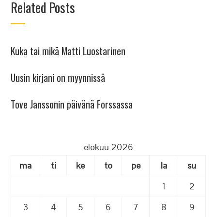
Related Posts
Kuka tai mikä Matti Luostarinen
Uusin kirjani on myynnissä
Tove Janssonin päivänä Forssassa
elokuu 2026
ma
ti
ke
to
pe
la
su
1
2
3
4
5
6
7
8
9