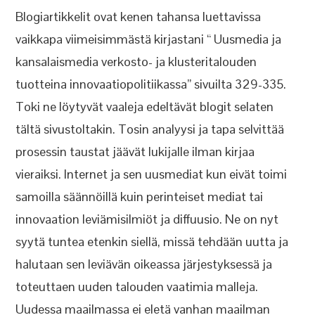
Blogiartikkelit ovat kenen tahansa luettavissa
vaikkapa viimeisimmästä kirjastani “ Uusmedia ja
kansalaismedia verkosto- ja klusteritalouden
tuotteina innovaatiopolitiikassa” sivuilta 329-335.
Toki ne löytyvät vaaleja edeltävät blogit selaten
tältä sivustoltakin. Tosin analyysi ja tapa selvittää
prosessin taustat jäävät lukijalle ilman kirjaa
vieraiksi. Internet ja sen uusmediat kun eivät toimi
samoilla säännöillä kuin perinteiset mediat tai
innovaation leviämisilmiöt ja diffuusio. Ne on nyt
syytä tuntea etenkin siellä, missä tehdään uutta ja
halutaan sen leviävän oikeassa järjestyksessä ja
toteuttaen uuden talouden vaatimia malleja.
Uudessa maailmassa ei eletä vanhan maailman