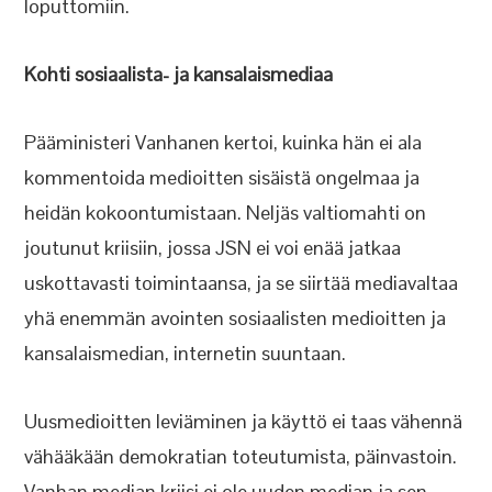
loputtomiin.
Kohti sosiaalista- ja kansalaismediaa
Pääministeri Vanhanen kertoi, kuinka hän ei ala
kommentoida medioitten sisäistä ongelmaa ja
heidän kokoontumistaan. Neljäs valtiomahti on
joutunut kriisiin, jossa JSN ei voi enää jatkaa
uskottavasti toimintaansa, ja se siirtää mediavaltaa
yhä enemmän avointen sosiaalisten medioitten ja
kansalaismedian, internetin suuntaan.
Uusmedioitten leviäminen ja käyttö ei taas vähennä
vähääkään demokratian toteutumista, päinvastoin.
Vanhan median kriisi ei ole uuden median ja sen