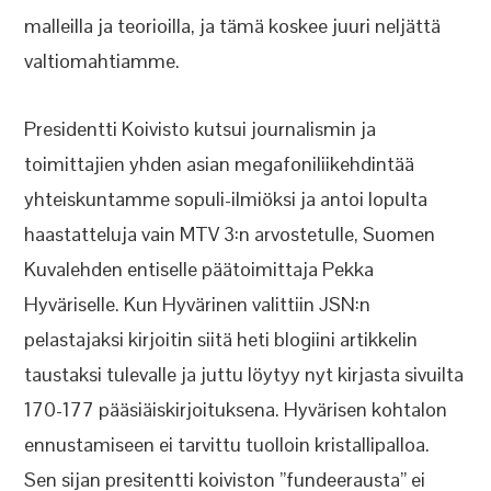
malleilla ja teorioilla, ja tämä koskee juuri neljättä
valtiomahtiamme.
Presidentti Koivisto kutsui journalismin ja
toimittajien yhden asian megafoniliikehdintää
yhteiskuntamme sopuli-ilmiöksi ja antoi lopulta
haastatteluja vain MTV 3:n arvostetulle, Suomen
Kuvalehden entiselle päätoimittaja Pekka
Hyväriselle. Kun Hyvärinen valittiin JSN:n
pelastajaksi kirjoitin siitä heti blogiini artikkelin
taustaksi tulevalle ja juttu löytyy nyt kirjasta sivuilta
170-177 pääsiäiskirjoituksena. Hyvärisen kohtalon
ennustamiseen ei tarvittu tuolloin kristallipalloa.
Sen sijan presitentti koiviston ”fundeerausta” ei