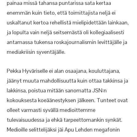
painaa missä tahansa puntarissa sata kertaa
enemmän kuin tieto, että toimittajista neljä ei
uskaltanut kertoa rehellistä mielipidettään lainkaan,
ja lopulta vain neljä seitsemästä oli kollegiaalisesti
antamassa tukensa roskajournalismin levittäjälle ja
mediakriisin syventäjälle.
Pekka Hyväriselle ei alan osaajana, kouluttajana,
jäänyt muuta mahdollisuutta kuin ottaa takkinsa ja
lakkinsa, poistua mitään sanomatta JSN:n
kokouksesta koeäänestyksen jälkeen. Tunteet ovat
olleet varmasti syvällä medioittemme
tulevaisuudessa ja ehkä tarpeettomankin synkät.
Medioille selittelijäksi jäi Apu Lehden megafonin