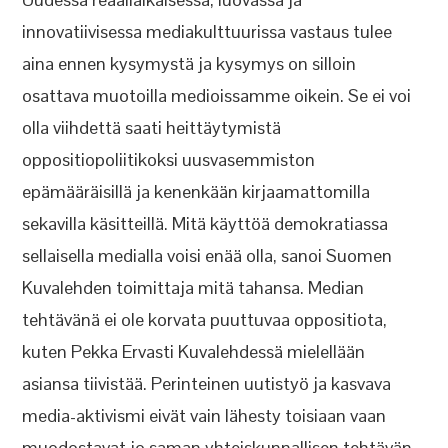
innovatiivisessa mediakulttuurissa vastaus tulee
aina ennen kysymystä ja kysymys on silloin
osattava muotoilla medioissamme oikein. Se ei voi
olla viihdettä saati heittäytymistä
oppositiopoliitikoksi uusvasemmiston
epämääräisillä ja kenenkään kirjaamattomilla
sekavilla käsitteillä. Mitä käyttöä demokratiassa
sellaisella medialla voisi enää olla, sanoi Suomen
Kuvalehden toimittaja mitä tahansa. Median
tehtävänä ei ole korvata puuttuvaa oppositiota,
kuten Pekka Ervasti Kuvalehdessä mielellään
asiansa tiivistää. Perinteinen uutistyö ja kasvava
media-aktivismi eivät vain lähesty toisiaan vaan
muodostavat jo saman yhteiskunnallisen tehtävän.