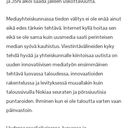
ja JSN alkoi saada jälleen uskottavuutta.
Mediayhteiskunnassa tiedon välitys ei ole enää ainut
eikä edes tärkein tehtävä. Internet kyllä hoitaa sen
eikä se ole sama kuin uusmedia saati perinteisen
median syövä kauhistus. Viestintävälineiden kyky
tehdä hyvää ja yhteiskunnalle kiintoisaa uutista on
uuden innovatiivisen mediatyön ensimmäinen
tehtävä luovassa taloudessa, innovaatioiden
rakentelussa ja levityksessä muuallakin kuin
taloussivuilla Nokiaa seuraten ja pörssiuutisia
puntaroiden. Ihminen kun ei ole taloutta varten vaan
päinvastoin.
Uudessa reaaliaikaisessa, luovassa ja