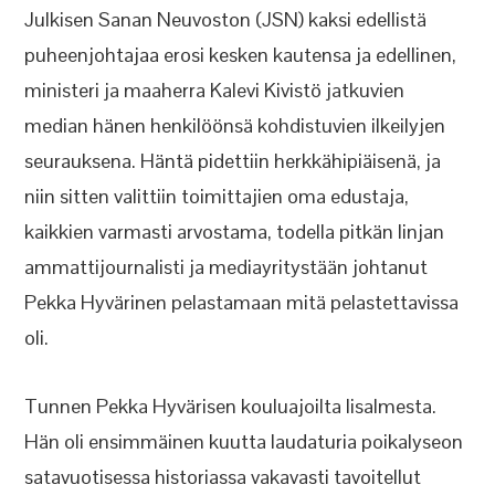
Julkisen Sanan Neuvoston (JSN) kaksi edellistä
puheenjohtajaa erosi kesken kautensa ja edellinen,
ministeri ja maaherra Kalevi Kivistö jatkuvien
median hänen henkilöönsä kohdistuvien ilkeilyjen
seurauksena. Häntä pidettiin herkkähipiäisenä, ja
niin sitten valittiin toimittajien oma edustaja,
kaikkien varmasti arvostama, todella pitkän linjan
ammattijournalisti ja mediayritystään johtanut
Pekka Hyvärinen pelastamaan mitä pelastettavissa
oli.
Tunnen Pekka Hyvärisen kouluajoilta Iisalmesta.
Hän oli ensimmäinen kuutta laudaturia poikalyseon
satavuotisessa historiassa vakavasti tavoitellut