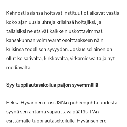
Kehnosti asiansa hoitavat instituutiot alkavat vaatia
koko ajan uusia uhreja kriisinsä hoitajiksi, ja
tällaisiksi ne etsivät kaikkein uskottavimmat
kansakunnan voimavarat osoittaakseen näin
kriisinsä todellisen syvyyden. Joskus sellainen on
ollut keisarivalta, kirkkovalta, virkamiesvalta ja nyt
mediavalta.
Syy tuppilautasekoilua paljon syvemmällä
Pekka Hyvärinen erosi JSN:n puheenjohtajuudesta
syynä sen antama vapauttava päätös TV:n
esittämälle tuppilautasekoilulle. Hyvärisen ero