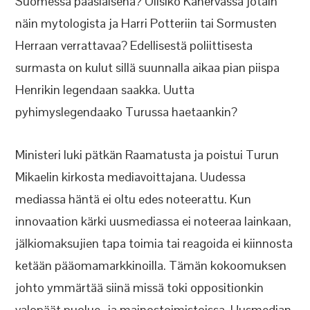
Suomessa pääsiäisenä? Olisiko Kanervassa jotain
näin mytologista ja Harri Potteriin tai Sormusten
Herraan verrattavaa? Edellisestä poliittisesta
surmasta on kulut sillä suunnalla aikaa pian piispa
Henrikin legendaan saakka. Uutta
pyhimyslegendaako Turussa haetaankin?
Ministeri luki pätkän Raamatusta ja poistui Turun
Mikaelin kirkosta mediavoittajana. Uudessa
mediassa häntä ei oltu edes noteerattu. Kun
innovaation kärki uusmediassa ei noteeraa lainkaan,
jälkiomaksujien tapa toimia tai reagoida ei kiinnosta
ketään pääomamarkkinoilla. Tämän kokoomuksen
johto ymmärtää siinä missä toki oppositionkin
valopäät puolue- ja mainostoimistoissa. Uusmedian