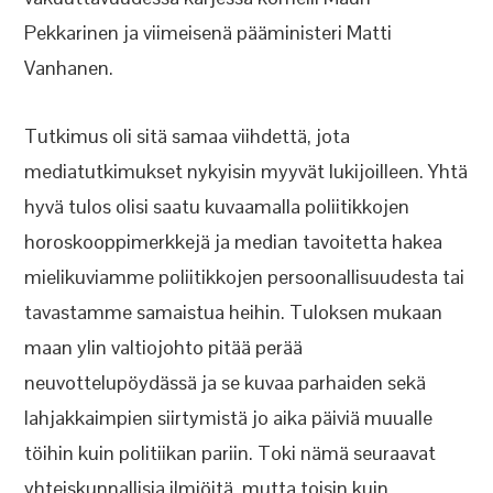
Pekkarinen ja viimeisenä pääministeri Matti
Vanhanen.
Tutkimus oli sitä samaa viihdettä, jota
mediatutkimukset nykyisin myyvät lukijoilleen. Yhtä
hyvä tulos olisi saatu kuvaamalla poliitikkojen
horoskooppimerkkejä ja median tavoitetta hakea
mielikuviamme poliitikkojen persoonallisuudesta tai
tavastamme samaistua heihin. Tuloksen mukaan
maan ylin valtiojohto pitää perää
neuvottelupöydässä ja se kuvaa parhaiden sekä
lahjakkaimpien siirtymistä jo aika päiviä muualle
töihin kuin politiikan pariin. Toki nämä seuraavat
yhteiskunnallisia ilmiöitä, mutta toisin kuin