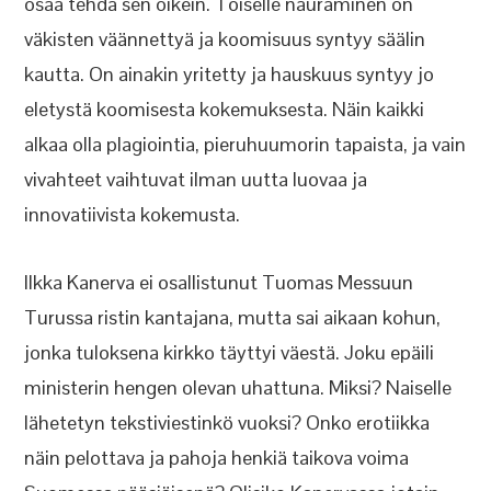
osaa tehdä sen oikein. Toiselle nauraminen on
väkisten väännettyä ja koomisuus syntyy säälin
kautta. On ainakin yritetty ja hauskuus syntyy jo
eletystä koomisesta kokemuksesta. Näin kaikki
alkaa olla plagiointia, pieruhuumorin tapaista, ja vain
vivahteet vaihtuvat ilman uutta luovaa ja
innovatiivista kokemusta.
Ilkka Kanerva ei osallistunut Tuomas Messuun
Turussa ristin kantajana, mutta sai aikaan kohun,
jonka tuloksena kirkko täyttyi väestä. Joku epäili
ministerin hengen olevan uhattuna. Miksi? Naiselle
lähetetyn tekstiviestinkö vuoksi? Onko erotiikka
näin pelottava ja pahoja henkiä taikova voima