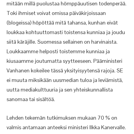
mitään millä puolustaa hömppäuutisen todenperää.
Toki ihmiset voivat omissa päiväkirjoissaan
(blogeissa) höpöttää mitä tahansa, kunhan eivät
loukkaa kohtuuttomasti toistensa kunniaa ja joudu
siitä käräjille. Suomessa sellainen on harvinaista.
Loukkaamme helposti toistemme kunniaa ja
kiusaamme joutumatta syytteeseen. Pääministeri
Vanhanen kokeilee tässä yksityisyytensä rajoja. SE
ei muuta miksikään uusmedian tuloa ja leviämistä,
uutta mediakulttuuria ja sen yhteiskunnallista
sanomaa tai sisältöä.
Lehden tekemän tutkimuksen mukaan 70 % on
valmis antamaan anteeksi ministeri Ilkka Kanervalle.