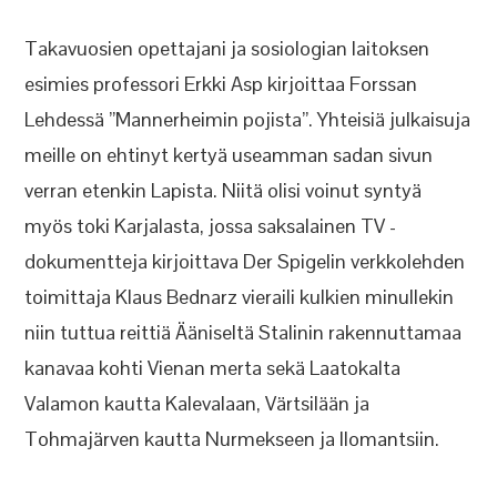
Takavuosien opettajani ja sosiologian laitoksen
esimies professori Erkki Asp kirjoittaa Forssan
Lehdessä ”Mannerheimin pojista”. Yhteisiä julkaisuja
meille on ehtinyt kertyä useamman sadan sivun
verran etenkin Lapista. Niitä olisi voinut syntyä
myös toki Karjalasta, jossa saksalainen TV -
dokumentteja kirjoittava Der Spigelin verkkolehden
toimittaja Klaus Bednarz vieraili kulkien minullekin
niin tuttua reittiä Ääniseltä Stalinin rakennuttamaa
kanavaa kohti Vienan merta sekä Laatokalta
Valamon kautta Kalevalaan, Värtsilään ja
Tohmajärven kautta Nurmekseen ja Ilomantsiin.