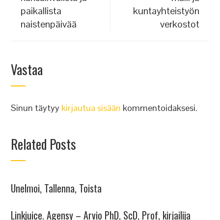
paikallista
kuntayhteistyön
naistenpäivää
verkostot
Vastaa
Sinun täytyy
kirjautua sisään
kommentoidaksesi.
Related Posts
Unelmoi, Tallenna, Toista
Linkjuice. Agensy – Arvio PhD, ScD, Prof, kirjailija