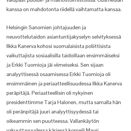
kanssa on mahdotonta riidellä vaihtamatta kansaa.
Helsingin Sanomien johtajuuden ja
neuvottelutaidon asiantuntijakyselyn selvityksessä
Ilkka Kanerva kohosi suomalaisista poliittisista
vaikuttajista sosiaalisilla taidoillaan ensimmäiseksi
ja Erkki Tuomioja jäi viimeiseksi. Sen sijaan
analyyttisessä osaamisessa Erkki Tuomioja oli
ensimmäinen ja periaatteellisuudessa Ilkka Kanerva
peräpitäjä. Periaatteellisin oli nykyinen
presidenttimme Tarja Halonen, mutta samalla hän
oli peränpitäjä juuri analyyttisyydessä tai
oikeammin sen puutteessa. Vallankäytön
vakuuttavuudessa kärjessä komeili Mauri