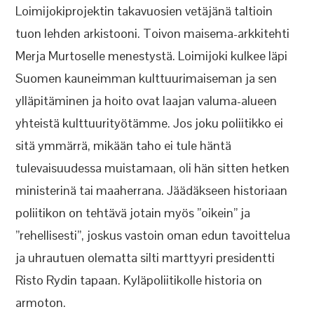
Loimijokiprojektin takavuosien vetäjänä taltioin
tuon lehden arkistooni. Toivon maisema-arkkitehti
Merja Murtoselle menestystä. Loimijoki kulkee läpi
Suomen kauneimman kulttuurimaiseman ja sen
ylläpitäminen ja hoito ovat laajan valuma-alueen
yhteistä kulttuurityötämme. Jos joku poliitikko ei
sitä ymmärrä, mikään taho ei tule häntä
tulevaisuudessa muistamaan, oli hän sitten hetken
ministerinä tai maaherrana. Jäädäkseen historiaan
poliitikon on tehtävä jotain myös ”oikein” ja
”rehellisesti”, joskus vastoin oman edun tavoittelua
ja uhrautuen olematta silti marttyyri presidentti
Risto Rydin tapaan. Kyläpoliitikolle historia on
armoton.