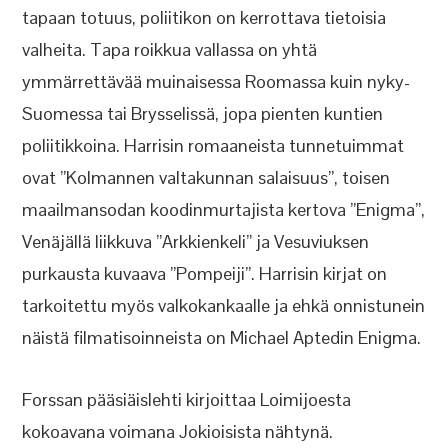
tapaan totuus, poliitikon on kerrottava tietoisia
valheita. Tapa roikkua vallassa on yhtä
ymmärrettävää muinaisessa Roomassa kuin nyky-
Suomessa tai Brysselissä, jopa pienten kuntien
poliitikkoina. Harrisin romaaneista tunnetuimmat
ovat ”Kolmannen valtakunnan salaisuus”, toisen
maailmansodan koodinmurtajista kertova ”Enigma”,
Venäjällä liikkuva ”Arkkienkeli” ja Vesuviuksen
purkausta kuvaava ”Pompeiji”. Harrisin kirjat on
tarkoitettu myös valkokankaalle ja ehkä onnistunein
näistä filmatisoinneista on Michael Aptedin Enigma.
Forssan pääsiäislehti kirjoittaa Loimijoesta
kokoavana voimana Jokioisista nähtynä.