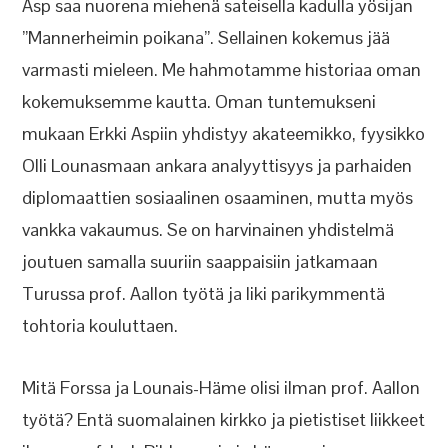
Asp saa nuorena miehenä sateisella kadulla yösijan
”Mannerheimin poikana”. Sellainen kokemus jää
varmasti mieleen. Me hahmotamme historiaa oman
kokemuksemme kautta. Oman tuntemukseni
mukaan Erkki Aspiin yhdistyy akateemikko, fyysikko
Olli Lounasmaan ankara analyyttisyys ja parhaiden
diplomaattien sosiaalinen osaaminen, mutta myös
vankka vakaumus. Se on harvinainen yhdistelmä
joutuen samalla suuriin saappaisiin jatkamaan
Turussa prof. Aallon työtä ja liki parikymmentä
tohtoria kouluttaen.
Mitä Forssa ja Lounais-Häme olisi ilman prof. Aallon
työtä? Entä suomalainen kirkko ja pietistiset liikkeet