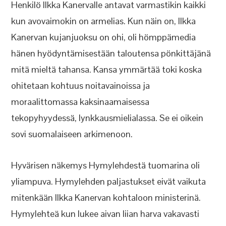
Henkilö Ilkka Kanervalle antavat varmastikin kaikki
kun avovaimokin on armelias. Kun näin on, Ilkka
Kanervan kujanjuoksu on ohi, oli hömppämedia
hänen hyödyntämisestään taloutensa pönkittäjänä
mitä mieltä tahansa. Kansa ymmärtää toki koska
ohitetaan kohtuus noitavainoissa ja
moraalittomassa kaksinaamaisessa
tekopyhyydessä, lynkkausmielialassa. Se ei oikein
sovi suomalaiseen arkimenoon.
Hyvärisen näkemys Hymylehdestä tuomarina oli
yliampuva. Hymylehden paljastukset eivät vaikuta
mitenkään Ilkka Kanervan kohtaloon ministerinä.
Hymylehteä kun lukee aivan liian harva vakavasti