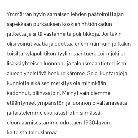
Ymmärrän hyvin samaisen lehden päätoimittajan
sapekkaan purkauksen koskien Yhtiönkadun
jatketta ja siitä vastanneita poliitikkoja. Joiltakin
olisi voinut vaatia ja odottaa enemmän kuin joiltakin
toisilta kyläpoliitikon tyyliin taantuen. Loimijoki on
lisäksi yhteisen luonnon- ja talousmaantieteellisen
alueen yhdistävä henkireikämme. Se ei kuntarajoja
kunnioita eikä sen merkitys ole mihinkään
kadonnut, päinvastoin. Me nyt vain olemme
etääntyneet ympäristön ja luonnon oivaltamisesta
ja taistelemme ekokatastrofin silmässä
eloonjäämisestämme odottaen 1930-luvun
kaltaista talouslamaa.