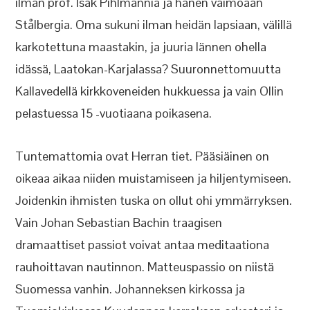
ilman prof. Isak Pihlmannia ja hänen vaimoaan
Stålbergia. Oma sukuni ilman heidän lapsiaan, välillä
karkotettuna maastakin, ja juuria lännen ohella
idässä, Laatokan-Karjalassa? Suuronnettomuutta
Kallavedellä kirkkoveneiden hukkuessa ja vain Ollin
pelastuessa 15 -vuotiaana poikasena.
Tuntemattomia ovat Herran tiet. Pääsiäinen on
oikeaa aikaa niiden muistamiseen ja hiljentymiseen.
Joidenkin ihmisten tuska on ollut ohi ymmärryksen.
Vain Johan Sebastian Bachin traagisen
dramaattiset passiot voivat antaa meditaationa
rauhoittavan nautinnon. Matteuspassio on niistä
Suomessa vanhin. Johanneksen kirkossa ja