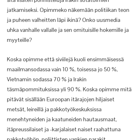
jatkamiseksi. Opimmeko näkemään politiikan teon
ja puheen valheitten läpi ikinä? Onko uusmedia
uhka vanhalle vallalle ja sen omituisille hokemille ja
myyteille?
Koska opimme että siviilejä kuoli ensimmäisessä
maailmansodassa vain 10 %, toisessa jo 50 %,
Vietnamin sodassa 70 % ja Irakin
täsmäpommituksissa yli 90 %. Koska opimme mitä
pitävät sisällään Euroopan itärajojen hiljaiset
metsät, leireillä ja pakkotyökeskuksissa
menehtyneiden ja kaatuneiden hautausmaat,
itäpreussilaiset ja -karjalaiset naiset raahattuna
pakkotyöhön, poliittisten vankien parakit,