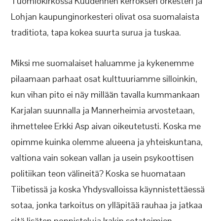
Tuomiokirkossa Kuudennen kerroksen orkesteri ja
Lohjan kaupunginorkesteri olivat osa suomalaista
traditiota, tapa kokea suurta surua ja tuskaa.
Miksi me suomalaiset haluamme ja kykenemme
pilaamaan parhaat osat kulttuuriamme silloinkin,
kun vihan pito ei näy millään tavalla kummankaan
Karjalan suunnalla ja Mannerheimia arvostetaan,
ihmettelee Erkki Asp aivan oikeutetusti. Koska me
opimme kuinka olemme alueena ja yhteiskuntana,
valtiona vain sokean vallan ja usein psykoottisen
politiikan teon välineitä? Koska se huomataan
Tiibetissä ja koska Yhdysvalloissa käynnistettäessä
sotaa, jonka tarkoitus on ylläpitää rauhaa ja jatkaa
sitä lisäten ponnisteluja Irakin sotatoimien