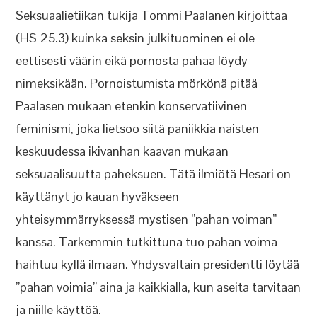
Seksuaalietiikan tukija Tommi Paalanen kirjoittaa
(HS 25.3) kuinka seksin julkituominen ei ole
eettisesti väärin eikä pornosta pahaa löydy
nimeksikään. Pornoistumista mörkönä pitää
Paalasen mukaan etenkin konservatiivinen
feminismi, joka lietsoo siitä paniikkia naisten
keskuudessa ikivanhan kaavan mukaan
seksuaalisuutta paheksuen. Tätä ilmiötä Hesari on
käyttänyt jo kauan hyväkseen
yhteisymmärryksessä mystisen ”pahan voiman”
kanssa. Tarkemmin tutkittuna tuo pahan voima
haihtuu kyllä ilmaan. Yhdysvaltain presidentti löytää
”pahan voimia” aina ja kaikkialla, kun aseita tarvitaan
ja niille käyttöä.