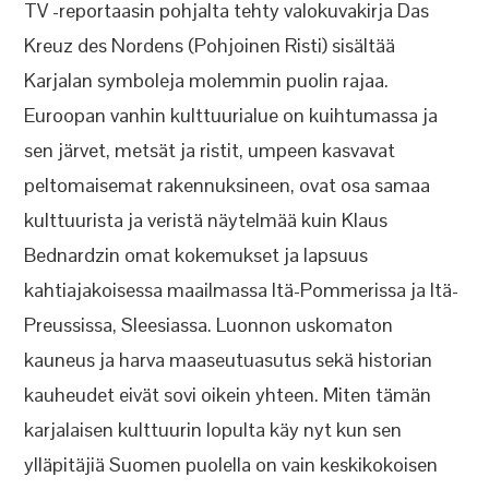
TV -reportaasin pohjalta tehty valokuvakirja Das
Kreuz des Nordens (Pohjoinen Risti) sisältää
Karjalan symboleja molemmin puolin rajaa.
Euroopan vanhin kulttuurialue on kuihtumassa ja
sen järvet, metsät ja ristit, umpeen kasvavat
peltomaisemat rakennuksineen, ovat osa samaa
kulttuurista ja veristä näytelmää kuin Klaus
Bednardzin omat kokemukset ja lapsuus
kahtiajakoisessa maailmassa Itä-Pommerissa ja Itä-
Preussissa, Sleesiassa. Luonnon uskomaton
kauneus ja harva maaseutuasutus sekä historian
kauheudet eivät sovi oikein yhteen. Miten tämän
karjalaisen kulttuurin lopulta käy nyt kun sen
ylläpitäjiä Suomen puolella on vain keskikokoisen