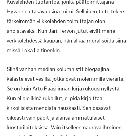
Kuvalehden tuotantoa, jonka päätoimittajana
Hyvärinen takavuosina toimi. Sellainen tieto tekee
tärkeimmän viikkolehden toimittajan olon
ahdistavaksi. Kun Jari Tervon jutut eivät mene
verkkolehdessä kaupan, hän alkaa moralisoida siinä
missä Loka Laitinenkin.
Siinä vanhan median kolumnistit blogaajina
kalastelevat vesillä, jotka ovat molemmille vieraita.
Se on kuin Arto Paasilinnan kirja rukousmyllystä.
Kun ei ole ikinä rukoillut, ei pidä kirjoittaa
kirkollisista menoista hauskasti. Sen osaavat
oikeasti vain papit ja alansa ammattilaiset
luostarilaitoksissa. Vain itselleen naurava ihminen