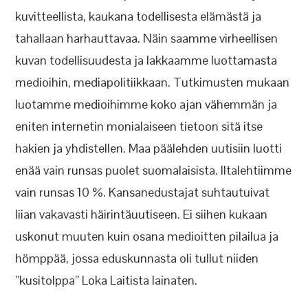
kuvitteellista, kaukana todellisesta elämästä ja
tahallaan harhauttavaa. Näin saamme virheellisen
kuvan todellisuudesta ja lakkaamme luottamasta
medioihin, mediapolitiikkaan. Tutkimusten mukaan
luotamme medioihimme koko ajan vähemmän ja
eniten internetin monialaiseen tietoon sitä itse
hakien ja yhdistellen. Maa päälehden uutisiin luotti
enää vain runsas puolet suomalaisista. Iltalehtiimme
vain runsas 10 %. Kansanedustajat suhtautuivat
liian vakavasti häirintäuutiseen. Ei siihen kukaan
uskonut muuten kuin osana medioitten pilailua ja
hömppää, jossa eduskunnasta oli tullut niiden
”kusitolppa” Loka Laitista lainaten.