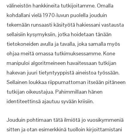
välineistön hankkineita tutkijoitamme. Omalla
kohdallani vielä 1970-luvun puolella jouduin
tekemään runsaasti käsityötä hakiessani vastausta
sellaisiin kysymyksiin, jotka hoidetaan tänään
tietokoneiden avulla ja tavalla, joka samalla myös
ohjaa meitä omassa tutkimuksessamme. Kone
manipuloi algoritmeineen havaitessaan tutkijan
hakevan juuri tietyntyyppistä aineistoa työssään.
Sellainen loukkaa riippumattoman itseään pitäneen
tutkijan oikeustajua. Pahimmillaan hänen
identiteettinsä ajautuu syvään kriisiin.
Jouduin pohtimaan tätä ilmiötä jo vuosikymmeniä
sitten ja otan esimerkkinä tuolloin kirjoittamistani