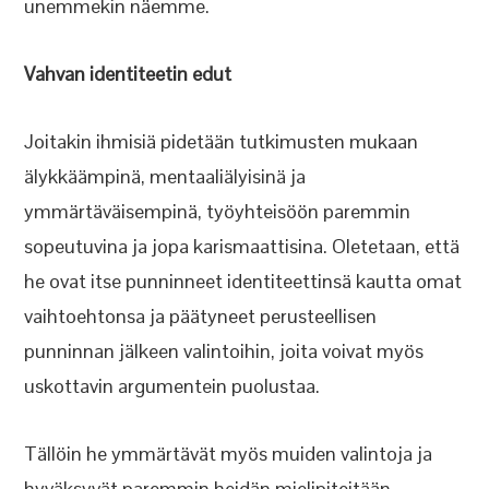
unemmekin näemme.
Vahvan identiteetin edut
Joitakin ihmisiä pidetään tutkimusten mukaan
älykkäämpinä, mentaaliälyisinä ja
ymmärtäväisempinä, työyhteisöön paremmin
sopeutuvina ja jopa karismaattisina. Oletetaan, että
he ovat itse punninneet identiteettinsä kautta omat
vaihtoehtonsa ja päätyneet perusteellisen
punninnan jälkeen valintoihin, joita voivat myös
uskottavin argumentein puolustaa.
Tällöin he ymmärtävät myös muiden valintoja ja
hyväksyvät paremmin heidän mielipiteitään