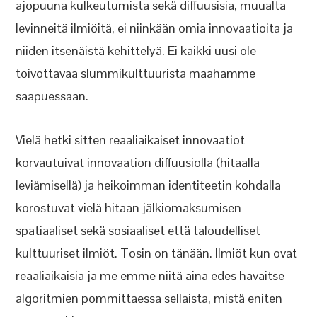
ajopuuna kulkeutumista sekä diffuusisia, muualta
levinneitä ilmiöitä, ei niinkään omia innovaatioita ja
niiden itsenäistä kehittelyä. Ei kaikki uusi ole
toivottavaa slummikulttuurista maahamme
saapuessaan.
Vielä hetki sitten reaaliaikaiset innovaatiot
korvautuivat innovaation diffuusiolla (hitaalla
leviämisellä) ja heikoimman identiteetin kohdalla
korostuvat vielä hitaan jälkiomaksumisen
spatiaaliset sekä sosiaaliset että taloudelliset
kulttuuriset ilmiöt. Tosin on tänään. Ilmiöt kun ovat
reaaliaikaisia ja me emme niitä aina edes havaitse
algoritmien pommittaessa sellaista, mistä eniten