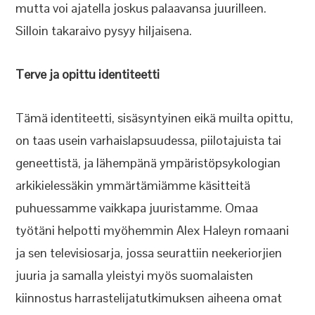
mutta voi ajatella joskus palaavansa juurilleen.
Silloin takaraivo pysyy hiljaisena.
Terve ja opittu identiteetti
Tämä identiteetti, sisäsyntyinen eikä muilta opittu,
on taas usein varhaislapsuudessa, piilotajuista tai
geneettistä, ja lähempänä ympäristöpsykologian
arkikielessäkin ymmärtämiämme käsitteitä
puhuessamme vaikkapa juuristamme. Omaa
työtäni helpotti myöhemmin Alex Haleyn romaani
ja sen televisiosarja, jossa seurattiin neekeriorjien
juuria ja samalla yleistyi myös suomalaisten
kiinnostus harrastelijatutkimuksen aiheena omat