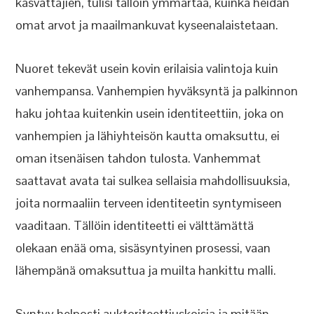
kasvattajien, tulisi tällöin ymmärtää, kuinka heidän
omat arvot ja maailmankuvat kyseenalaistetaan.
Nuoret tekevät usein kovin erilaisia valintoja kuin
vanhempansa. Vanhempien hyväksyntä ja palkinnon
haku johtaa kuitenkin usein identiteettiin, joka on
vanhempien ja lähiyhteisön kautta omaksuttu, ei
oman itsenäisen tahdon tulosta. Vanhemmat
saattavat avata tai sulkea sellaisia mahdollisuuksia,
joita normaaliin terveen identiteetin syntymiseen
vaaditaan. Tällöin identiteetti ei välttämättä
olekaan enää oma, sisäsyntyinen prosessi, vaan
lähempänä omaksuttua ja muilta hankittu malli.
Syntyy helposti auktoriteettiuskoisia ja mitään