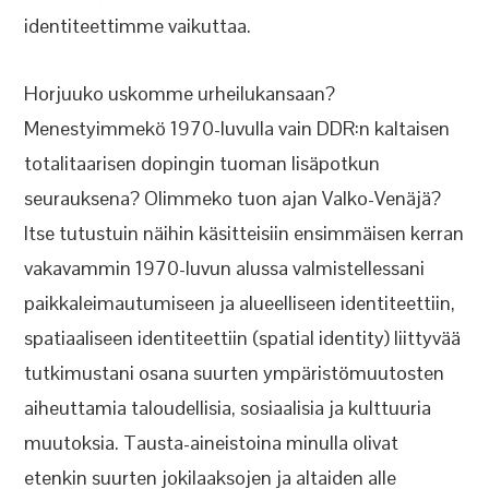
identiteettimme vaikuttaa.
Horjuuko uskomme urheilukansaan?
Menestyimmekö 1970-luvulla vain DDR:n kaltaisen
totalitaarisen dopingin tuoman lisäpotkun
seurauksena? Olimmeko tuon ajan Valko-Venäjä?
Itse tutustuin näihin käsitteisiin ensimmäisen kerran
vakavammin 1970-luvun alussa valmistellessani
paikkaleimautumiseen ja alueelliseen identiteettiin,
spatiaaliseen identiteettiin (spatial identity) liittyvää
tutkimustani osana suurten ympäristömuutosten
aiheuttamia taloudellisia, sosiaalisia ja kulttuuria
muutoksia. Tausta-aineistoina minulla olivat
etenkin suurten jokilaaksojen ja altaiden alle