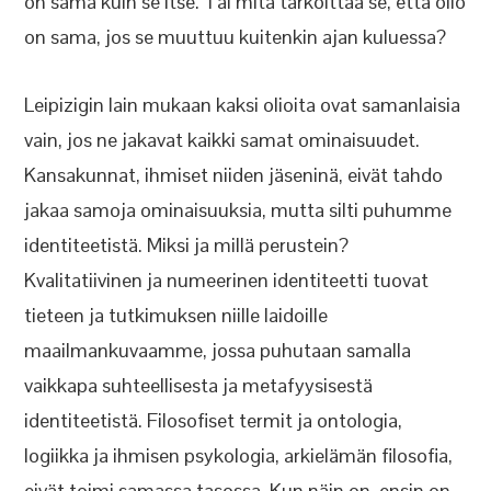
on sama kuin se itse. Tai mitä tarkoittaa se, että olio
on sama, jos se muuttuu kuitenkin ajan kuluessa?
Leipizigin lain mukaan kaksi olioita ovat samanlaisia
vain, jos ne jakavat kaikki samat ominaisuudet.
Kansakunnat, ihmiset niiden jäseninä, eivät tahdo
jakaa samoja ominaisuuksia, mutta silti puhumme
identiteetistä. Miksi ja millä perustein?
Kvalitatiivinen ja numeerinen identiteetti tuovat
tieteen ja tutkimuksen niille laidoille
maailmankuvaamme, jossa puhutaan samalla
vaikkapa suhteellisesta ja metafyysisestä
identiteetistä. Filosofiset termit ja ontologia,
logiikka ja ihmisen psykologia, arkielämän filosofia,
eivät toimi samassa tasossa. Kun näin on, ensin on