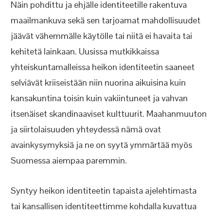
Näin pohdittu ja ehjälle identiteetille rakentuva
maailmankuva sekä sen tarjoamat mahdollisuudet
jäävät vähemmälle käytölle tai niitä ei havaita tai
kehitetä lainkaan. Uusissa mutkikkaissa
yhteiskuntamalleissa heikon identiteetin saaneet
selviävät kriiseistään niin nuorina aikuisina kuin
kansakuntina toisin kuin vakiintuneet ja vahvan
itsenäiset skandinaaviset kulttuurit. Maahanmuuton
ja siirtolaisuuden yhteydessä nämä ovat
avainkysymyksiä ja ne on syytä ymmärtää myös
Suomessa aiempaa paremmin.
Syntyy heikon identiteetin tapaista ajelehtimasta
tai kansallisen identiteettimme kohdalla kuvattua