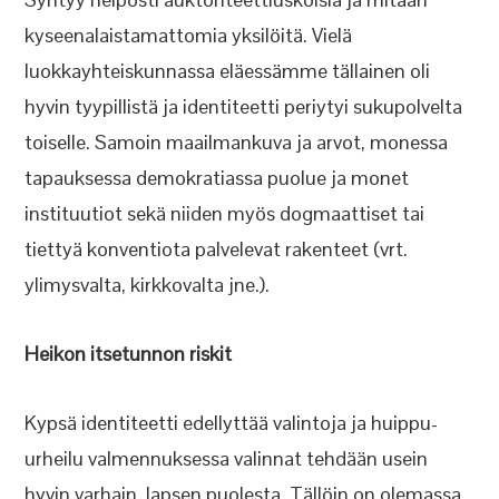
kyseenalaistamattomia yksilöitä. Vielä
luokkayhteiskunnassa eläessämme tällainen oli
hyvin tyypillistä ja identiteetti periytyi sukupolvelta
toiselle. Samoin maailmankuva ja arvot, monessa
tapauksessa demokratiassa puolue ja monet
instituutiot sekä niiden myös dogmaattiset tai
tiettyä konventiota palvelevat rakenteet (vrt.
ylimysvalta, kirkkovalta jne.).
Heikon itsetunnon riskit
Kypsä identiteetti edellyttää valintoja ja huippu-
urheilu valmennuksessa valinnat tehdään usein
hyvin varhain, lapsen puolesta. Tällöin on olemassa