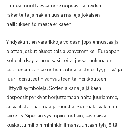
tuntea muuttaessamme nopeasti alueiden
rakenteita ja hakien uusia malleja jokaisen
hallituksen toimesta erikseen.
Yhdyskuntien vararikkoja voidaan jopa ennustaa ja
olettaa jotkut alueet toisia vahvemmiksi. Euroopan
kohdalla käytämme käsitteitä, jossa mukana on
suurtenkin kansakuntien kohdalla stereotyyppisiä ja
juuri identiteetin vahvuuteen tai heikkouteen
liittyviä symboleja. Sotien aikana ja jälkeen
despootit pyrkivät horjuttamaan näitä juuriamme,
sosiaalista pääomaa ja muistia. Suomalaisiakin on
siirretty Siperian syvimpiin metsiin, savolaisia
kuskattu milloin mihinkin ilmansuuntaan tyhjiöitä