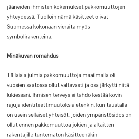
jääneiden ihmisten kokemukset pakkomuuttojen
yhteydessä. Tuolloin nämä käsitteet olivat
Suomessa kokonaan vieraita myös
symbolirakenteina.
Minäkuvan romahdus
Tällaisia julmia pakkomuuttoja maailmalla oli
vuosien saatossa ollut valtavasti ja osa järkytti niitä
lukiessani. Ihmisen terveys ei tahdo kestää kovin
rajuja identiteettimuutoksia etenkin, kun taustalla
on usein sellaiset yhteisöt, joiden ympäristösidos on
ollut ennen pakkomuuttoa jokien ja altaitten
rakentajille tuntematon käsitteenäkin.