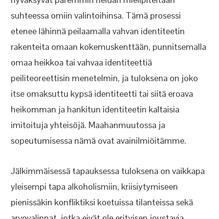
suhteessa omiin valintoihinsa. Tämä prosessi
etenee lähinnä peilaamalla vahvan identiteetin
rakenteita omaan kokemuskenttään, punnitsemalla
omaa heikkoa tai vahvaa identiteettiä
peiliteoreettisin menetelmin, ja tuloksena on joko
itse omaksuttu kypsä identiteetti tai siitä eroava
heikomman ja hankitun identiteetin kaltaisia
imitoituja yhteisöjä. Maahanmuutossa ja
sopeutumisessa nämä ovat avainilmiöitämme.
Jälkimmäisessä tapauksessa tuloksena on vaikkapa
yleisempi tapa alkoholismiin, kriisiytymiseen
pienissäkin konfliktiksi koetuissa tilanteissa sekä
arvovalinnat, jotka eivät ole erityisen joustavia,