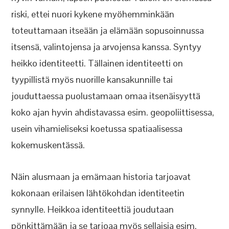
riski, ettei nuori kykene myöhemminkään
toteuttamaan itseään ja elämään sopusoinnussa
itsensä, valintojensa ja arvojensa kanssa. Syntyy
heikko identiteetti. Tällainen identiteetti on
tyypillistä myös nuorille kansakunnille tai
jouduttaessa puolustamaan omaa itsenäisyyttä
koko ajan hyvin ahdistavassa esim. geopoliittisessa,
usein vihamieliseksi koetussa spatiaalisessa
kokemuskentässä.
Näin alusmaan ja emämaan historia tarjoavat
kokonaan erilaisen lähtökohdan identiteetin
synnylle. Heikkoa identiteettiä joudutaan
pönkittämään ja se tarjoaa myös sellaisia esim.