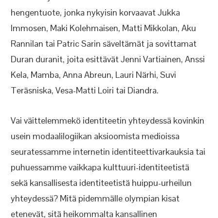
hengentuote, jonka nykyisin korvaavat Jukka
Immosen, Maki Kolehmaisen, Matti Mikkolan, Aku
Rannilan tai Patric Sarin säveltämät ja sovittamat
Duran duranit, joita esittävät Jenni Vartiainen, Anssi
Kela, Mamba, Anna Abreun, Lauri Närhi, Suvi
Teräsniska, Vesa-Matti Loiri tai Diandra.
Vai väittelemmekö identiteetin yhteydessä kovinkin
usein modaalilogiikan aksioomista medioissa
seuratessamme internetin identiteettivarkauksia tai
puhuessamme vaikkapa kulttuuri-identiteetistä
sekä kansallisesta identiteetistä huippu-urheilun
yhteydessä? Mitä pidemmälle olympian kisat
etenevät, sitä heikommalta kansallinen