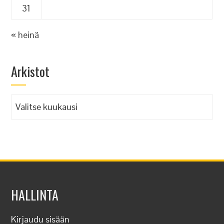
31
« heinä
Arkistot
Arkistot
HALLINTA
Kirjaudu sisään