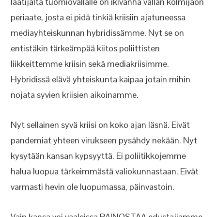
laatijalta tuomiovallalle on ikivanha vallan kolmijaon
periaate, josta ei pidä tinkiä kriisiin ajatuneessa
mediayhteiskunnan hybridissämme. Nyt se on
entistäkin tärkeämpää kiitos poliittisten
liikkeittemme kriisin sekä mediakriisimme.
Hybridissä elävä yhteiskunta kaipaa jotain mihin
nojata syvien kriisien aikoinamme.
Nyt sellainen syvä kriisi on koko ajan läsnä. Eivät
pandemiat yhteen virukseen pysähdy nekään. Nyt
kysytään kansan kypsyyttä. Ei poliitikkojemme
halua luopua tärkeimmästä valiokunnastaan. Eivät
varmasti hevin ole luopumassa, päinvastoin.
Vain kansa voi vaaleissa PAINOSTAA edustajiamme