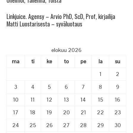
Unelmoi, Tallenna, Toista
Linkjuice. Agensy – Arvio PhD, ScD, Prof, kirjailija
Matti Luostarisesta – syväluotaus
elokuu 2026
ma
ti
ke
to
pe
la
su
1
2
3
4
5
6
7
8
9
10
11
12
13
14
15
16
17
18
19
20
21
22
23
24
25
26
27
28
29
30