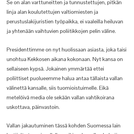
Se on alan varttuneitten ja tunnustettujen, pitkän
linja alan koulutettujen valtiomiesten ja
perustuslakijuristien työpaikka, ei vaaleilla heiluvan
ja yhtenään vaihtuvien poliitikkojen pelin väline.
Presidenttimme on nyt huolissaan asiasta, joka taisi
unohtua Kekkosen aikana kokonaan. Nyt kansa on
sellaiseen kypsä. Jokainen ymmärtää ettei
poliittiset puolueemme halua antaa tällaista vallan
välinettä kansalle, siis tuomioistuimelle. Eikä
metelöivä media ole sekään vallan vahtikoirana
uskottava, päinvastoin.
Vallan jakautuminen tässä kohden Suomessa lain