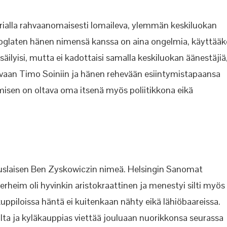
lla rahvaanomaisesti lomaileva, ylemmän keskiluokan
ooglaten hänen nimensä kanssa on aina ongelmia, käyttääk
 säilyisi, mutta ei kadottaisi samalla keskiluokan äänestäjiä
ahvaan Timo Soiniin ja hänen rehevään esiintymistapaansa
isen on oltava oma itsenä myös poliitikkona eikä
slaisen Ben Zyskowiczin nimeä. Helsingin Sanomat
rheim oli hyvinkin aristokraattinen ja menestyi silti myös
kuppiloissa häntä ei kuitenkaan nähty eikä lähiöbaareissa.
a ja kyläkauppias viettää jouluaan nuorikkonsa seurassa