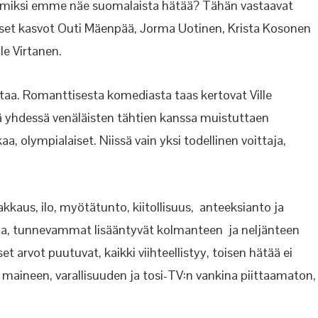
n, miksi emme näe suomalaista hätää? Tähän vastaavat
et kasvot Outi Mäenpää, Jorma Uotinen, Krista Kosonen
le Virtanen.
a. Romanttisesta komediasta taas kertovat Ville
ä yhdessä venäläisten tähtien kanssa muistuttaen
a, olympialaiset. Niissä vain yksi todellinen voittaja,
kkaus, ilo, myötätunto, kiitollisuus, anteeksianto ja
aa, tunnevammat lisääntyvät kolmanteen ja neljänteen
 arvot puutuvat, kaikki viihteellistyy, toisen hätää ei
maineen, varallisuuden ja tosi-TV:n vankina piittaamaton,