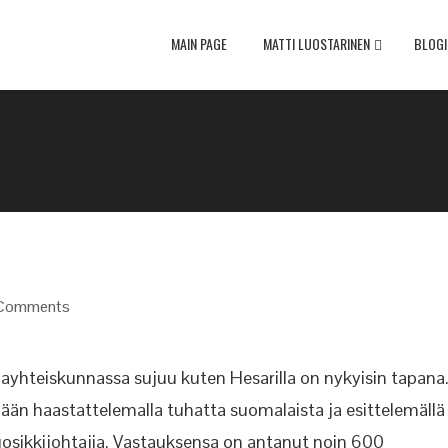
MAIN PAGE
MATTI LUOSTARINEN
BLOGI
Comments
yhteiskunnassa sujuu kuten Hesarilla on nykyisin tapana
n haastattelemalla tuhatta suomalaista ja esittelemällä
osikkijohtajia. Vastauksensa on antanut noin 600