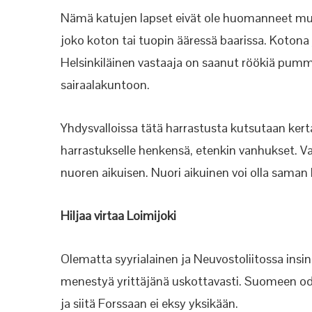
Nämä katujen lapset eivät ole huomanneet muuto
joko koton tai tuopin ääressä baarissa. Kotona 
Helsinkiläinen vastaaja on saanut röökiä pumm
sairaalakuntoon.
Yhdysvalloissa tätä harrastusta kutsutaan ker
harrastukselle henkensä, etenkin vanhukset. 
nuoren aikuisen. Nuori aikuinen voi olla saman l
Hiljaa virtaa Loimijoki
Olematta syyrialainen ja Neuvostoliitossa insin
menestyä yrittäjänä uskottavasti. Suomeen odot
ja siitä Forssaan ei eksy yksikään.