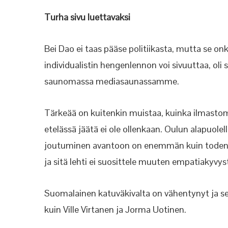
Turha sivu luettavaksi
Bei Dao ei taas pääse politiikasta, mutta se on
individualistin hengenlennon voi sivuuttaa, oli
saunomassa mediasaunassamme.
Tärkeää on kuitenkin muistaa, kuinka ilmastom
etelässä jäätä ei ole ollenkaan. Oulun alapuolel
joutuminen avantoon on enemmän kuin toden
ja sitä lehti ei suosittele muuten empatiakyvyst
Suomalainen katuväkivalta on vähentynyt ja s
kuin Ville Virtanen ja Jorma Uotinen.