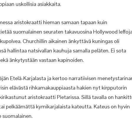
piaan uskollisia asiakkaita.
omessa aristokraatti hieman samaan tapaan kuin
n, tietää suomalainen seuraten takavuosina Hollywood leffoja
ukupolvea. Churchillin aikainen änkyttävä kuningas oli
sensä hallintaa natsivallan kauhuja samalla peläten. Ei sota
 sekä änkytystään vastaan kapinoiden.
täjän Etelä-Karjalasta ja kertoo narratiivisen menetystarina
isin elävästä rihkamakauppiaasta hakien nyt kirpputorin
ikastunut aristokraatti Pietarissa. Sillä tavalla on hankit
tai pelkäämättä kymikarjalaista kateutta. Kateus on hyvin
ole suomalainen.