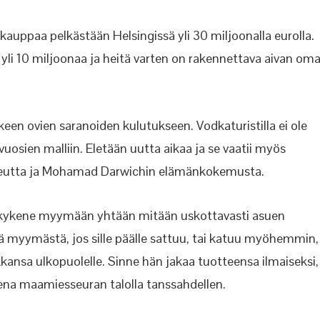
 kauppaa pelkästään Helsingissä yli 30 miljoonalla eurolla.
 yli 10 miljoonaa ja heitä varten on rakennettava aivan om
keen ovien saranoiden kulutukseen. Vodkaturistilla ei ole
uosien malliin. Eletään uutta aikaa ja se vaatii myös
ohkeutta ja Mohamad Darwichin elämänkokemusta.
i kykene myymään yhtään mitään uskottavasti asuen
 myymästä, jos sille päälle sattuu, tai katuu myöhemmin,
ansa ulkopuolelle. Sinne hän jakaa tuotteensa ilmaiseksi,
eena maamiesseuran talolla tanssahdellen.