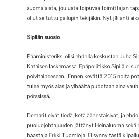
suomalaista, joulusta toipuvaa toimittajan ta
ollut se tuttu gallupin tekijäkin. Nyt jäi anti ai
Sipilän suosio
Pääministeriksi olisi ehdolla keskustan Juha S
Kataisen laskemassa. Epäpoliitikko Sipilä ei suos
polvitaipeeseen. Ennen kevättä 2015 noita potkij
tulee myös alas ja ylhäältä pudotaan aina vauh
pörssissä.
Demarit eivät tiedä, ketä äänestäisivät, ja ehdol
puoluejohtajuuden jättänyt Heinäluoma sekä de
haastaja Erkki Tuomioja. Ei synny tästä kilpailu