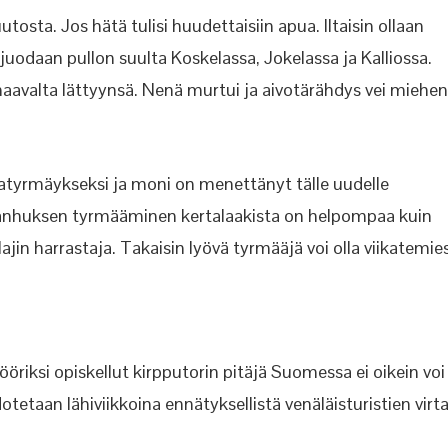
sta. Jos hätä tulisi huudettaisiin apua. Iltaisin ollaan
juodaan pullon suulta Koskelassa, Jokelassa ja Kalliossa.
aavalta lättyynsä. Nenä murtui ja aivotärähdys vei miehen
tatyrmäykseksi ja moni on menettänyt tälle uudelle
Vanhuksen tyrmääminen kertalaakista on helpompaa kuin
ajin harrastaja. Takaisin lyövä tyrmääjä voi olla viikatemies
ööriksi opiskellut kirpputorin pitäjä Suomessa ei oikein voi
etaan lähiviikkoina ennätyksellistä venäläisturistien virt