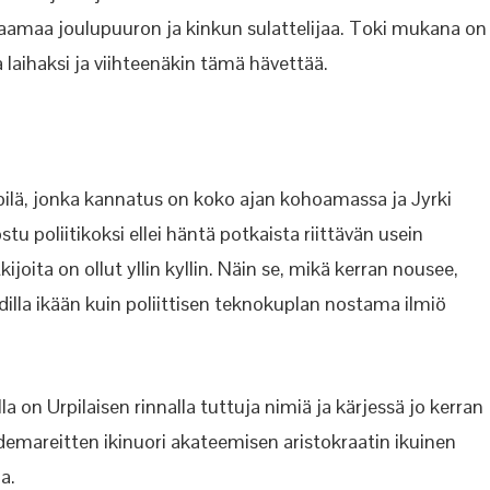
paamaa joulupuuron ja kinkun sulattelijaa. Toki mukana on
ka laihaksi ja viihteenäkin tämä hävettää.
ipilä, jonka kannatus on koko ajan kohoamassa ja Jyrki
tu poliitikoksi ellei häntä potkaista riittävän usein
oita on ollut yllin kyllin. Näin se, mikä kerran nousee,
dilla ikään kuin poliittisen teknokuplan nostama ilmiö
la on Urpilaisen rinnalla tuttuja nimiä ja kärjessä jo kerran
mareitten ikinuori akateemisen aristokraatin ikuinen
a.