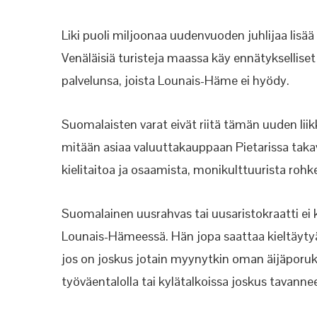
Liki puoli miljoonaa uudenvuoden juhlijaa lisää
Venäläisiä turisteja maassa käy ennätykselliset
palvelunsa, joista Lounais-Häme ei hyödy.
Suomalaisten varat eivät riitä tämän uuden liik
mitään asiaa valuuttakauppaan Pietarissa takav
kielitaitoa ja osaamista, monikulttuurista r
Suomalainen uusrahvas tai uusaristokraatti e
Lounais-Hämeessä. Hän jopa saattaa kieltäytyä
jos on joskus jotain myynytkin oman äijäporukk
työväentalolla tai kylätalkoissa joskus tavann