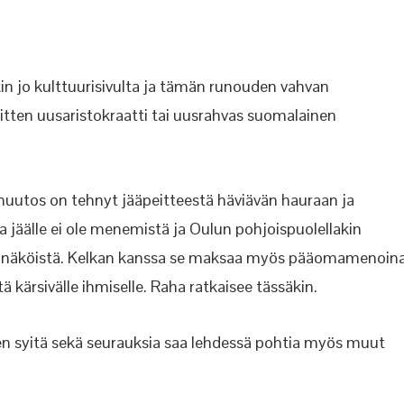
kin jo kulttuurisivulta ja tämän runouden vahvan
 sitten uusaristokraatti tai uusrahvas suomalainen
uutos on tehnyt jääpeitteestä häviävän hauraan ja
la jäälle ei ole menemistä ja Oulun pohjoispuolellakin
näköistä. Kelkan kanssa se maksaa myös pääomamenoin
ä kärsivälle ihmiselle. Raha ratkaisee tässäkin.
en syitä sekä seurauksia saa lehdessä pohtia myös muut