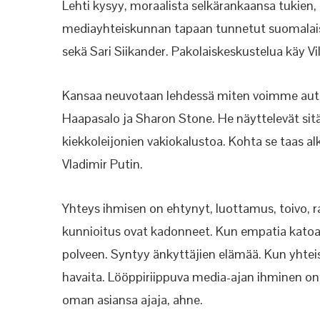
Lehti kysyy, moraalista selkärankaansa tukie
mediayhteiskunnan tapaan tunnetut suomalais
sekä Sari Siikander. Pakolaiskeskustelua käy Vil
Kansaa neuvotaan lehdessä miten voimme autta
Haapasalo ja Sharon Stone. He näyttelevät sit
kiekkoleijonien vakiokalustoa. Kohta se taas alka
Vladimir Putin.
Yhteys ihmisen on ehtynyt, luottamus, toivo, ra
kunnioitus ovat kadonneet. Kun empatia kato
polveen. Syntyy änkyttäjien elämää. Kun yhteiset
havaita. Lööppiriippuva media-ajan ihminen on 
oman asiansa ajaja, ahne.