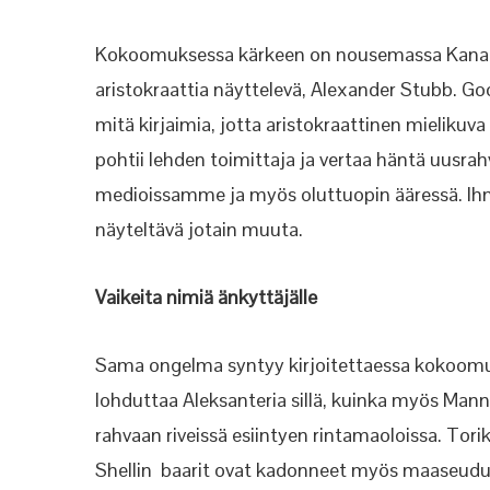
Kokoomuksessa kärkeen on nousemassa Kanaria
aristokraattia näyttelevä, Alexander Stubb. G
mitä kirjaimia, jotta aristokraattinen mielikuva
pohtii lehden toimittaja ja vertaa häntä uusr
medioissamme ja myös oluttuopin ääressä. Ihm
näyteltävä jotain muuta.
Vaikeita nimiä änkyttäjälle
Sama ongelma syntyy kirjoitettaessa kokoomu
lohduttaa Aleksanteria sillä, kuinka myös Manne
rahvaan riveissä esiintyen rintamaoloissa. Tori
Shellin baarit ovat kadonneet myös maaseudult