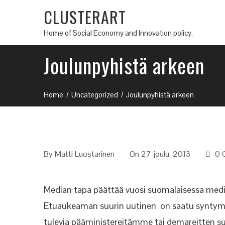
CLUSTERART
Home of Social Economy and Innovation policy.
Joulunpyhistä arkeen
Home
Uncategorized
Joulunpyhistä arkeen
By
Matti Luostarinen
On 27 joulu, 2013
0 
Median tapa päättää vuosi suomalaisessa media
Etuaukeaman suurin uutinen on saatu syntymää
tulevia pääministereitämme tai demareitten su