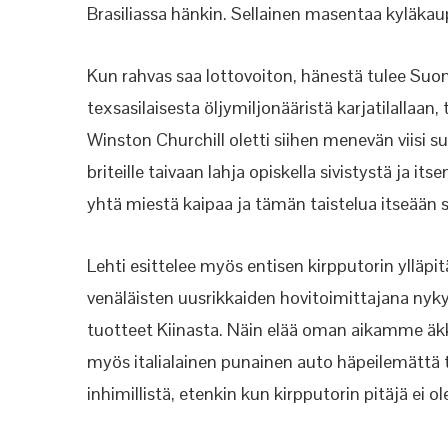
Brasiliassa hänkin. Sellainen masentaa kyläkaup
Kun rahvas saa lottovoiton, hänestä tulee Su
texsasilaisesta öljymiljonääristä karjatilallaa
Winston Churchill oletti siihen menevän viisi s
briteille taivaan lahja opiskella sivistystä ja it
yhtä miestä kaipaa ja tämän taistelua itseään
Lehti esittelee myös entisen kirpputorin ylläpi
venäläisten uusrikkaiden hovitoimittajana nyky
tuotteet Kiinasta. Näin elää oman aikamme äkkir
myös italialainen punainen auto häpeilemättä 
inhimillistä, etenkin kun kirpputorin pitäjä ei 