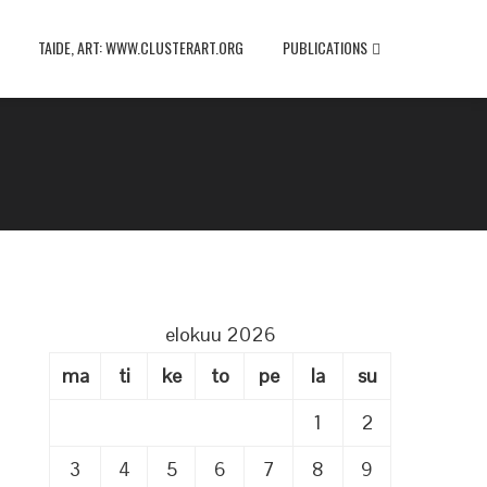
TAIDE, ART: WWW.CLUSTERART.ORG
PUBLICATIONS
elokuu 2026
ma
ti
ke
to
pe
la
su
.
1
2
3
4
5
6
7
8
9