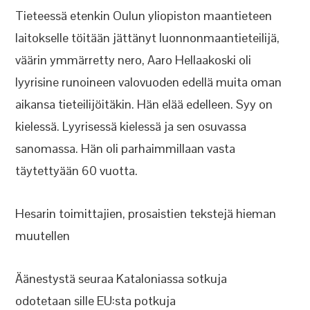
Tieteessä etenkin Oulun yliopiston maantieteen
laitokselle töitään jättänyt luonnonmaantieteilijä,
väärin ymmärretty nero, Aaro Hellaakoski oli
lyyrisine runoineen valovuoden edellä muita oman
aikansa tieteilijöitäkin. Hän elää edelleen. Syy on
kielessä. Lyyrisessä kielessä ja sen osuvassa
sanomassa. Hän oli parhaimmillaan vasta
täytettyään 60 vuotta.
Hesarin toimittajien, prosaistien tekstejä hieman
muutellen
Äänestystä seuraa Kataloniassa sotkuja
odotetaan sille EU:sta potkuja