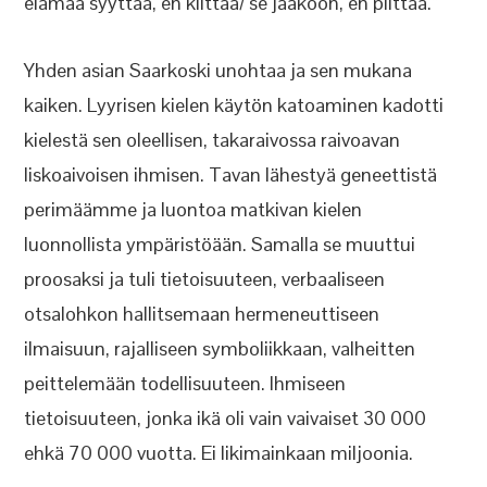
elämää syyttää, en kiittää/ se jääköön, en piittaa.”
Yhden asian Saarkoski unohtaa ja sen mukana
kaiken. Lyyrisen kielen käytön katoaminen kadotti
kielestä sen oleellisen, takaraivossa raivoavan
liskoaivoisen ihmisen. Tavan lähestyä geneettistä
perimäämme ja luontoa matkivan kielen
luonnollista ympäristöään. Samalla se muuttui
proosaksi ja tuli tietoisuuteen, verbaaliseen
otsalohkon hallitsemaan hermeneuttiseen
ilmaisuun, rajalliseen symboliikkaan, valheitten
peittelemään todellisuuteen. Ihmiseen
tietoisuuteen, jonka ikä oli vain vaivaiset 30 000
ehkä 70 000 vuotta. Ei likimainkaan miljoonia.