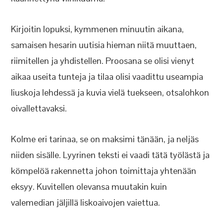
Kirjoitin lopuksi, kymmenen minuutin aikana,
samaisen hesarin uutisia hieman niitä muuttaen,
riimitellen ja yhdistellen. Proosana se olisi vienyt
aikaa useita tunteja ja tilaa olisi vaadittu useampia
liuskoja lehdessä ja kuvia vielä tuekseen, otsalohkon
oivallettavaksi.
Kolme eri tarinaa, se on maksimi tänään, ja neljäs
niiden sisälle. Lyyrinen teksti ei vaadi tätä työlästä ja
kömpelöä rakennetta johon toimittaja yhtenään
eksyy. Kuvitellen olevansa muutakin kuin
valemedian jäljillä liskoaivojen vaiettua.