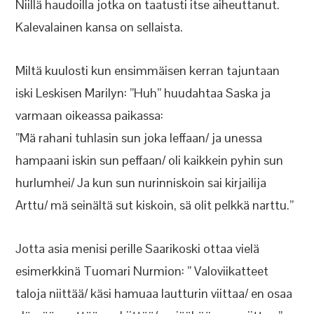
Niillä haudoilla jotka on taatusti itse aiheuttanut.
Kalevalainen kansa on sellaista.
Miltä kuulosti kun ensimmäisen kerran tajuntaan
iski Leskisen Marilyn: ”Huh” huudahtaa Saska ja
varmaan oikeassa paikassa:
”Mä rahani tuhlasin sun joka leffaan/ ja unessa
hampaani iskin sun peffaan/ oli kaikkein pyhin sun
hurlumhei/ Ja kun sun nurinniskoin sai kirjailija
Arttu/ mä seinältä sut kiskoin, sä olit pelkkä narttu.”
Jotta asia menisi perille Saarikoski ottaa vielä
esimerkkinä Tuomari Nurmion: ” Valoviikatteet
taloja niittää/ käsi hamuaa lautturin viittaa/ en osaa