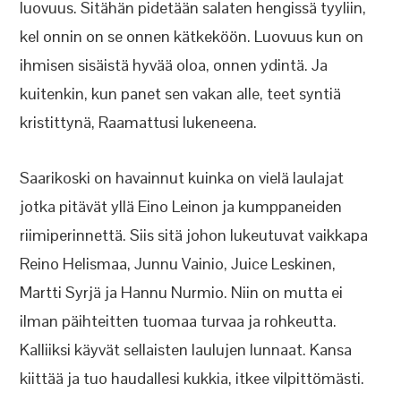
luovuus. Sitähän pidetään salaten hengissä tyyliin,
kel onnin on se onnen kätkeköön. Luovuus kun on
ihmisen sisäistä hyvää oloa, onnen ydintä. Ja
kuitenkin, kun panet sen vakan alle, teet syntiä
kristittynä, Raamattusi lukeneena.
Saarikoski on havainnut kuinka on vielä laulajat
jotka pitävät yllä Eino Leinon ja kumppaneiden
riimiperinnettä. Siis sitä johon lukeutuvat vaikkapa
Reino Helismaa, Junnu Vainio, Juice Leskinen,
Martti Syrjä ja Hannu Nurmio. Niin on mutta ei
ilman päihteitten tuomaa turvaa ja rohkeutta.
Kalliiksi käyvät sellaisten laulujen lunnaat. Kansa
kiittää ja tuo haudallesi kukkia, itkee vilpittömästi.