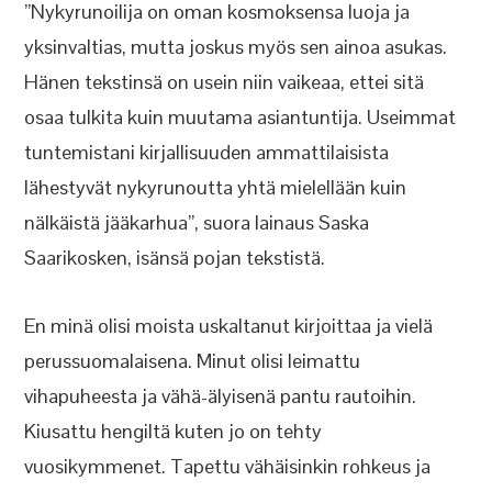
”Nykyrunoilija on oman kosmoksensa luoja ja
yksinvaltias, mutta joskus myös sen ainoa asukas.
Hänen tekstinsä on usein niin vaikeaa, ettei sitä
osaa tulkita kuin muutama asiantuntija. Useimmat
tuntemistani kirjallisuuden ammattilaisista
lähestyvät nykyrunoutta yhtä mielellään kuin
nälkäistä jääkarhua”, suora lainaus Saska
Saarikosken, isänsä pojan tekstistä.
En minä olisi moista uskaltanut kirjoittaa ja vielä
perussuomalaisena. Minut olisi leimattu
vihapuheesta ja vähä-älyisenä pantu rautoihin.
Kiusattu hengiltä kuten jo on tehty
vuosikymmenet. Tapettu vähäisinkin rohkeus ja