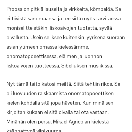
Proosa on pitkiä lauseita ja virkkeitä, kömpelöä. Se
ei tiivistä sanomaansa ja tee siitä myös tarvitaessa
moniselitteistäkin, liskoaivojen tuotetta, syvää
oivallusta. Usein se iksee kuitenkin lyyrisenä suoraan
asian ytimeen omassa kielessämme,
onomatopoeettisessa, eläimen ja luonnon
liskoaivojen tuotteessa, Sibeliuksen musiikissa.
Nyt tämä taito katosi meiltä. Siitä tehtiin rikos. Se
oli luovuuden raiskaamista onomatopoeettisen
kielen kohdalla sitä jopa häveten. Kun minä sen
kirjoitan kukaan ei sitä oivalla tai ota vastaan.
Minähän olen persu, Mikael Agricolan kielestä
käännettynä viinikuurna.