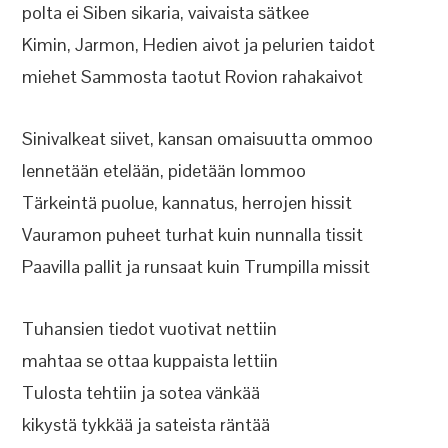
polta ei Siben sikaria, vaivaista sätkee
Kimin, Jarmon, Hedien aivot ja pelurien taidot
miehet Sammosta taotut Rovion rahakaivot
Sinivalkeat siivet, kansan omaisuutta ommoo
lennetään etelään, pidetään lommoo
Tärkeintä puolue, kannatus, herrojen hissit
Vauramon puheet turhat kuin nunnalla tissit
Paavilla pallit ja runsaat kuin Trumpilla missit
Tuhansien tiedot vuotivat nettiin
mahtaa se ottaa kuppaista lettiin
Tulosta tehtiin ja sotea vänkää
kikystä tykkää ja sateista räntää