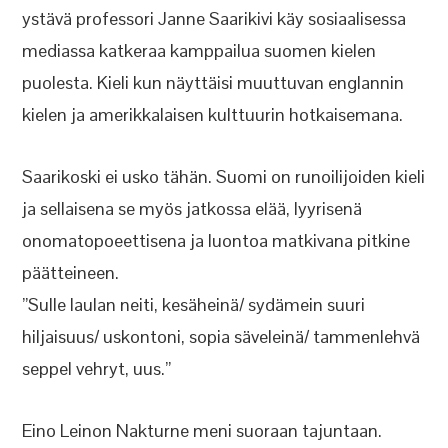
ystävä professori Janne Saarikivi käy sosiaalisessa
mediassa katkeraa kamppailua suomen kielen
puolesta. Kieli kun näyttäisi muuttuvan englannin
kielen ja amerikkalaisen kulttuurin hotkaisemana.
Saarikoski ei usko tähän. Suomi on runoilijoiden kieli
ja sellaisena se myös jatkossa elää, lyyrisenä
onomatopoeettisena ja luontoa matkivana pitkine
päätteineen.
”Sulle laulan neiti, kesäheinä/ sydämein suuri
hiljaisuus/ uskontoni, sopia säveleinä/ tammenlehvä
seppel vehryt, uus.”
Eino Leinon Nakturne meni suoraan tajuntaan.