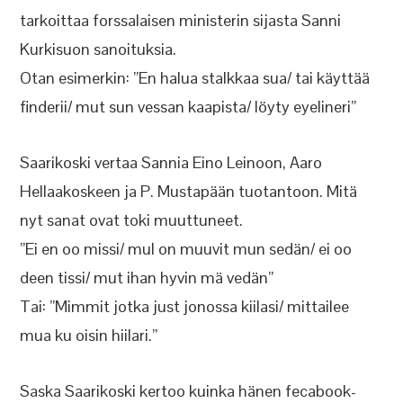
tarkoittaa forssalaisen ministerin sijasta Sanni
Kurkisuon sanoituksia.
Otan esimerkin: ”En halua stalkkaa sua/ tai käyttää
finderii/ mut sun vessan kaapista/ löyty eyelineri”
Saarikoski vertaa Sannia Eino Leinoon, Aaro
Hellaakoskeen ja P. Mustapään tuotantoon. Mitä
nyt sanat ovat toki muuttuneet.
”Ei en oo missi/ mul on muuvit mun sedän/ ei oo
deen tissi/ mut ihan hyvin mä vedän”
Tai: ”Mimmit jotka just jonossa kiilasi/ mittailee
mua ku oisin hiilari.”
Saska Saarikoski kertoo kuinka hänen fecabook-