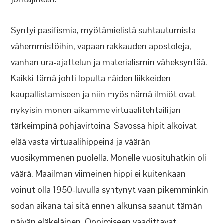
Syntyi pasifismia, myötämielistä suhtautumista
vähemmistöihin, vapaan rakkauden apostoleja,
vanhan ura-ajattelun ja materialismin väheksyntää.
Kaikki tämä johti lopulta näiden liikkeiden
kaupallistamiseen ja niin myös nämä ilmiöt ovat
nykyisin monen aikamme virtuaalitehtailijan
tärkeimpinä pohjavirtoina. Savossa hipit alkoivat
elää vasta virtuaalihippeinä ja väärän
vuosikymmenen puolella. Monelle vuosituhatkin oli
väärä. Maailman viimeinen hippi ei kuitenkaan
voinut olla 1950-luvulla syntynyt vaan pikemminkin
sodan aikana tai sitä ennen alkunsa saanut tämän
päivän eläkeläinen. Oppimiseen vaadittavat