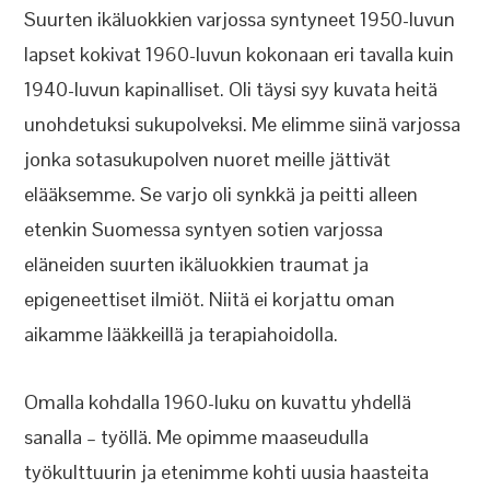
Suurten ikäluokkien varjossa syntyneet 1950-luvun
lapset kokivat 1960-luvun kokonaan eri tavalla kuin
1940-luvun kapinalliset. Oli täysi syy kuvata heitä
unohdetuksi sukupolveksi. Me elimme siinä varjossa
jonka sotasukupolven nuoret meille jättivät
elääksemme. Se varjo oli synkkä ja peitti alleen
etenkin Suomessa syntyen sotien varjossa
eläneiden suurten ikäluokkien traumat ja
epigeneettiset ilmiöt. Niitä ei korjattu oman
aikamme lääkkeillä ja terapiahoidolla.
Omalla kohdalla 1960-luku on kuvattu yhdellä
sanalla – työllä. Me opimme maaseudulla
työkulttuurin ja etenimme kohti uusia haasteita