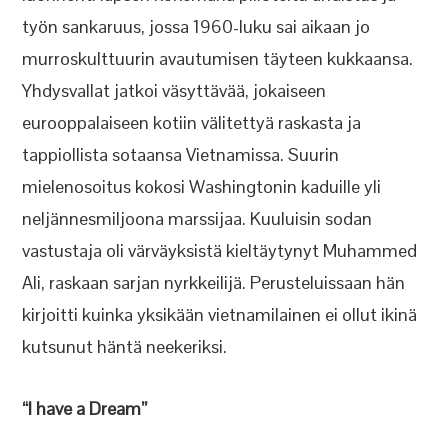
työn sankaruus, jossa 1960-luku sai aikaan jo
murroskulttuurin avautumisen täyteen kukkaansa.
Yhdysvallat jatkoi väsyttävää, jokaiseen
eurooppalaiseen kotiin välitettyä raskasta ja
tappiollista sotaansa Vietnamissa. Suurin
mielenosoitus kokosi Washingtonin kaduille yli
neljännesmiljoona marssijaa. Kuuluisin sodan
vastustaja oli värväyksistä kieltäytynyt Muhammed
Ali, raskaan sarjan nyrkkeilijä. Perusteluissaan hän
kirjoitti kuinka yksikään vietnamilainen ei ollut ikinä
kutsunut häntä neekeriksi.
“I have a Dream”