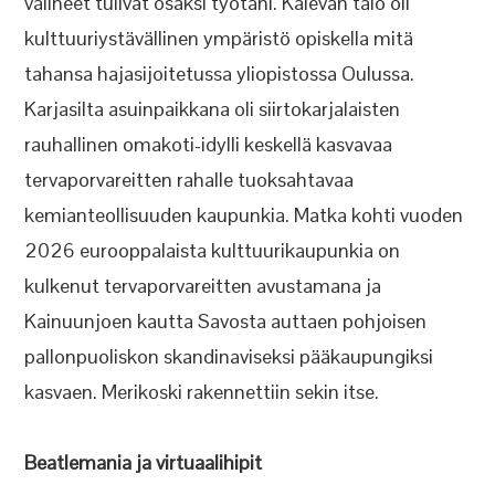
välineet tulivat osaksi työtäni. Kalevan talo oli
kulttuuriystävällinen ympäristö opiskella mitä
tahansa hajasijoitetussa yliopistossa Oulussa.
Karjasilta asuinpaikkana oli siirtokarjalaisten
rauhallinen omakoti-idylli keskellä kasvavaa
tervaporvareitten rahalle tuoksahtavaa
kemianteollisuuden kaupunkia. Matka kohti vuoden
2026 eurooppalaista kulttuurikaupunkia on
kulkenut tervaporvareitten avustamana ja
Kainuunjoen kautta Savosta auttaen pohjoisen
pallonpuoliskon skandinaviseksi pääkaupungiksi
kasvaen. Merikoski rakennettiin sekin itse.
Beatlemania ja virtuaalihipit