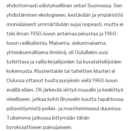
ehdottomasti edistyksellinen veturi Suomessa. Sen
yhdistäminen ekologiseen, kestävään ja ympäristöä
monialaisesti ymmärtävään sujui nopeasti, mutta ei
toki ilman 1950-luvun antamaa perustaa ja 1960-
luvun radikalismia. Maisema, sielunmaisema,
yhteiskunnallisena ilmiönä, oli Oulullekin uusi
tutkittava ja vailla kirjailijoiden tai kuvataiteilijoiden
kokemusta. Klusteritaide tai taiteitten klusteri ei
Oulussa ottanut tuulta purjeisiin vielä 1960-luvun
eväillä eläen. Oli järkevää siirtyä muualle ja keskittyä
oleelliseen, jatkaa kohti Brysselin kautta tapahtuvaa
pätevöitymistä poikki- ja monitieteisessä duunissa.
Tulisimme jatkossa liittymään tähän
byrokraattiseen painajaiseen.