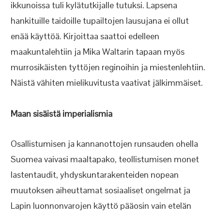
ikkunoissa tuli kylätutkijalle tutuksi. Lapsena
hankituille taidoille tupailtojen lausujana ei ollut
enää käyttöä. Kirjoittaa saattoi edelleen
maakuntalehtiin ja Mika Waltarin tapaan myös
murrosikäisten tyttöjen reginoihin ja miestenlehtiin.
Näistä vähiten mielikuvitusta vaativat jälkimmäiset.
Maan sisäistä imperialismia
Osallistumisen ja kannanottojen runsauden ohella
Suomea vaivasi maaltapako, teollistumisen monet
lastentaudit, yhdyskuntarakenteiden nopean
muutoksen aiheuttamat sosiaaliset ongelmat ja
Lapin luonnonvarojen käyttö pääosin vain etelän