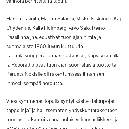
vanhoja perinteitä ja tabuja.
Hannu Taanila, Hannu Salama, Mikko Niskanen, Kaj
Chydenius, Kalle Holmberg, Arvo Salo, Reino
Paasilinna jne. edustivat tuon ajan nimiä ja
suomalaista 1960-luvun kulttuuria.
Lapualaisooppera, Juhannustanssit, Käpy selän alla
ja Reporadio ovat tuon ajan suomalaisia tuotteita.
Perusta Nokialle oli rakentumassa ilman sen
ihmeellisempää neroutta.
Vuosikymmenen lopulla syntyi käsite “talonpojan
tappolinja” ja hallitsematon yhdyskuntarakenteen
murros purkautui vennamolaisen kansanliikkeen ja
SMP:n syntymänä. Voivuoria alettiin purkaa