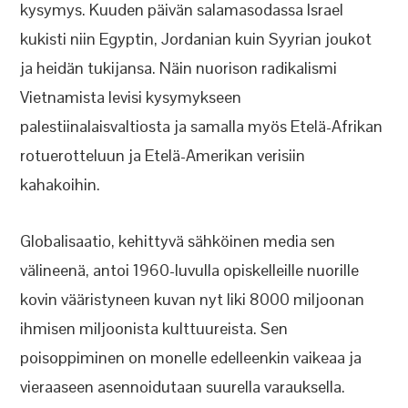
kysymys. Kuuden päivän salamasodassa Israel
kukisti niin Egyptin, Jordanian kuin Syyrian joukot
ja heidän tukijansa. Näin nuorison radikalismi
Vietnamista levisi kysymykseen
palestiinalaisvaltiosta ja samalla myös Etelä-Afrikan
rotuerotteluun ja Etelä-Amerikan verisiin
kahakoihin.
Globalisaatio, kehittyvä sähköinen media sen
välineenä, antoi 1960-luvulla opiskelleille nuorille
kovin vääristyneen kuvan nyt liki 8000 miljoonan
ihmisen miljoonista kulttuureista. Sen
poisoppiminen on monelle edelleenkin vaikeaa ja
vieraaseen asennoidutaan suurella varauksella.