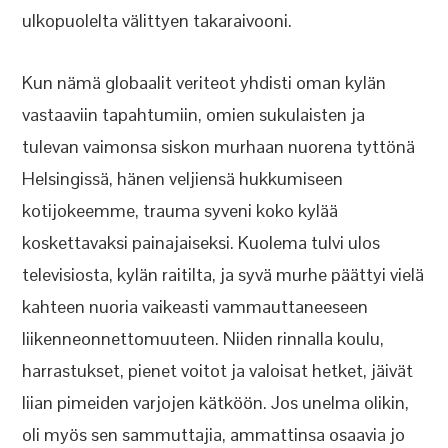
ulkopuolelta välittyen takaraivooni.
Kun nämä globaalit veriteot yhdisti oman kylän
vastaaviin tapahtumiin, omien sukulaisten ja
tulevan vaimonsa siskon murhaan nuorena tyttönä
Helsingissä, hänen veljiensä hukkumiseen
kotijokeemme, trauma syveni koko kylää
koskettavaksi painajaiseksi. Kuolema tulvi ulos
televisiosta, kylän raitilta, ja syvä murhe päättyi vielä
kahteen nuoria vaikeasti vammauttaneeseen
liikenneonnettomuuteen. Niiden rinnalla koulu,
harrastukset, pienet voitot ja valoisat hetket, jäivät
liian pimeiden varjojen kätköön. Jos unelma olikin,
oli myös sen sammuttajia, ammattinsa osaavia jo