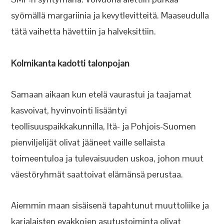
syömällä margariinia ja kevytlevitteitä. Maaseudulla
tätä vaihetta hävettiin ja halveksittiin.
Kolmikanta kadotti talonpojan
Samaan aikaan kun etelä vaurastui ja taajamat
kasvoivat, hyvinvointi lisääntyi
teollisuuspaikkakunnilla, Itä- ja Pohjois-Suomen
pienviljelijät olivat jääneet vaille sellaista
toimeentuloa ja tulevaisuuden uskoa, johon muut
väestöryhmät saattoivat elämänsä perustaa.
Aiemmin maan sisäisenä tapahtunut muuttoliike ja
karjalaisten evakkojen asutustoiminta olivat