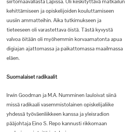
siirtomaavallasta Lapissa. Oli keskityttävä matkailun
kehittämiseen ja opiskelijoiden kouluttamiseen
uusiin ammatteihin. Aika tutkimukseen ja
tieteeseen oli varastettava öistä. Tästä kyvystä
valvoa öitään oli myöhemmin korvaamatonta apua
digiajan ajattomassa ja paikattomassa maailmassa
eläen.
Suomalaiset radikaalit
Irwin Goodman ja M.A. Numminen lauloivat siinä
missä radikaali vasemmistolainen opiskelijaliike
yhdessä työväenliikkeen kanssa ja yleisradion
pääjohtaja Eino S. Repo kannusti rikkomaan