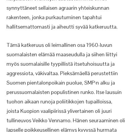
synnyttäneet sellaisen agraarin yhteiskunnan
rakenteen, jonka purkautuminen tapahtui
hallitsemattomasti ja aiheutti syvää katkeruutta.
Tämä katkeruus oli leimallinen osa 1960-luvun
suomalaisten elämää maaseudulla ja siihen liittyi
myös suomalaisille tyypillistä itsetuhoisuutta ja
aggressiota, väkivaltaa. Pieksämäellä perustettiin
Suomen pientalonpoikain puolue, SMP:n alku ja
perussuomalaisten populistinen runko. Itse lausuin
tuohon aikaan runoja poliitikkojen tupailloissa,
joista Kuopion vaalipiirissä ylivertainen oli juuri
tullineuvos Veikko Vennamo. Hänen seuraaminen oli
lapselle poikkeusellinen elämys kyvyssä hurmata