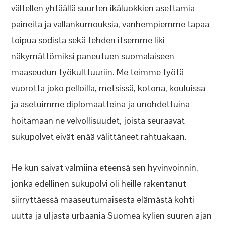
vältellen yhtäällä suurten ikäluokkien asettamia
paineita ja vallankumouksia, vanhempiemme tapaa
toipua sodista sekä tehden itsemme liki
näkymättömiksi paneutuen suomalaiseen
maaseudun työkulttuuriin. Me teimme työtä
vuorotta joko pelloilla, metsissä, kotona, kouluissa
ja asetuimme diplomaatteina ja unohdettuina
hoitamaan ne velvollisuudet, joista seuraavat
sukupolvet eivät enää välittäneet rahtuakaan.
He kun saivat valmiina eteensä sen hyvinvoinnin,
jonka edellinen sukupolvi oli heille rakentanut
siirryttäessä maaseutumaisesta elämästä kohti
uutta ja uljasta urbaania Suomea kylien suuren ajan