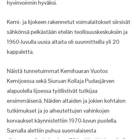
hyvinvoinnin hyväksi.
Kemi- ja Iijokeen rakennetut voimalaitokset siirsivät
sähkönsä pelkästään etelän teollisuuskeskuksiin ja
1960-luvulla uusia altaita oli suunnitteilla yli 20
kappaletta.
Näistä tunnetuimmat Kemihaaran Vuotos
Kemijoessa sekä Siuruan Kollaja Pudasjärven
alapuolella Iijoessa työllistivät tutkijaa
ensimmäisenä. Näiden altaiden ja jokien kohtalon
tutkimukset ja jo aiheutettujen vahinkojen
korvaukset käynnistettiin 1970-luvun puolella.
Samalla alettiin puhua suomalaisesta