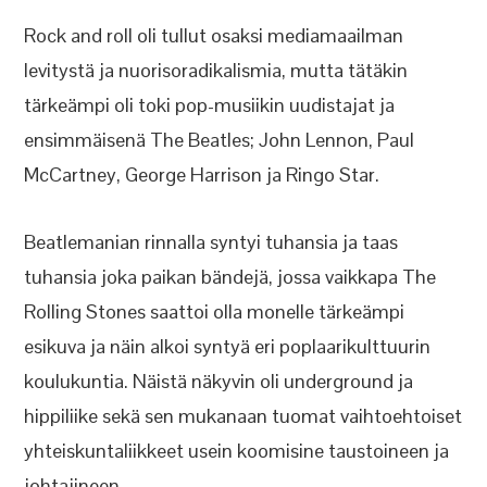
Rock and roll oli tullut osaksi mediamaailman
levitystä ja nuorisoradikalismia, mutta tätäkin
tärkeämpi oli toki pop-musiikin uudistajat ja
ensimmäisenä The Beatles; John Lennon, Paul
McCartney, George Harrison ja Ringo Star.
Beatlemanian rinnalla syntyi tuhansia ja taas
tuhansia joka paikan bändejä, jossa vaikkapa The
Rolling Stones saattoi olla monelle tärkeämpi
esikuva ja näin alkoi syntyä eri poplaarikulttuurin
koulukuntia. Näistä näkyvin oli underground ja
hippiliike sekä sen mukanaan tuomat vaihtoehtoiset
yhteiskuntaliikkeet usein koomisine taustoineen ja
johtajineen.