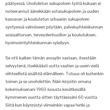
päätyessä. Unohdetun sukupolven työtä kukaan ei
noteerannut äänekkään sotasukupolven ja uuden
kasvavan ja koulutetun urbaanin sukupolven
syntyessä valmiiseen pöytään, palveluyhteiskunnan
sosiaaliturvan, terveydenhuollon ja koulutuksen,
hyvinvointiyhteiskunnan syleilyyn.
Se otti kaiken tämän avosylin vastaan, itsestään
selvyytenä, itsekkäästi uutta vaatien ja usein vielä
viihteellistä sisältöä elämälleen. Totuus oli kuitenkin
toinen ja se unohdettiin. Näin kirjoitin omana
kokemuksenani 1960-luvusta kevätkesällä
kymmenen vuotta sitten täyttäessäni 60 vuotta.
Siitä kun käynnistyi viimeinkin vapaa hetki ja