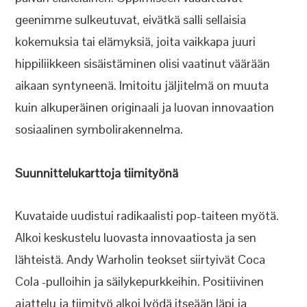
geenimme sulkeutuvat, eivätkä salli sellaisia
kokemuksia tai elämyksiä, joita vaikkapa juuri
hippiliikkeen sisäistäminen olisi vaatinut väärään
aikaan syntyneenä. Imitoitu jäljitelmä on muuta
kuin alkuperäinen originaali ja luovan innovaation
sosiaalinen symbolirakennelma.
Suunnittelukarttoja tiimityönä
Kuvataide uudistui radikaalisti pop-taiteen myötä.
Alkoi keskustelu luovasta innovaatiosta ja sen
lähteistä. Andy Warholin teokset siirtyivät Coca
Cola -pulloihin ja säilykepurkkeihin. Positiivinen
ajattelu ja tiimityö alkoi lyödä itseään läpi ja