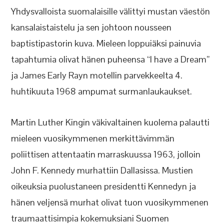
Yhdysvalloista suomalaisille välittyi mustan väestön
kansalaistaistelu ja sen johtoon nousseen
baptistipastorin kuva. Mieleen loppuiäksi painuvia
tapahtumia olivat hänen puheensa “I have a Dream”
ja James Early Rayn motellin parvekkeelta 4.
huhtikuuta 1968 ampumat surmanlaukaukset.
Martin Luther Kingin väkivaltainen kuolema palautti
mieleen vuosikymmenen merkittävimmän
poliittisen attentaatin marraskuussa 1963, jolloin
John F. Kennedy murhattiin Dallasissa. Mustien
oikeuksia puolustaneen presidentti Kennedyn ja
hänen veljensä murhat olivat tuon vuosikymmenen
traumaattisimpia kokemuksiani Suomen