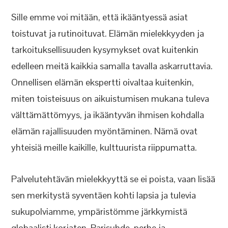
Sille emme voi mitään, että ikääntyessä asiat
toistuvat ja rutinoituvat. Elämän mielekkyyden ja
tarkoituksellisuuden kysymykset ovat kuitenkin
edelleen meitä kaikkia samalla tavalla askarruttavia.
Onnellisen elämän ekspertti oivaltaa kuitenkin,
miten toisteisuus on aikuistumisen mukana tuleva
välttämättömyys, ja ikääntyvän ihmisen kohdalla
elämän rajallisuuden myöntäminen. Nämä ovat
yhteisiä meille kaikille, kulttuurista riippumatta.
Palvelutehtävän mielekkyyttä se ei poista, vaan lisää
sen merkitystä syventäen kohti lapsia ja tulevia
sukupolviamme, ympäristömme järkkymistä
globaalisti korjaten. Parisuhde, perhe ja