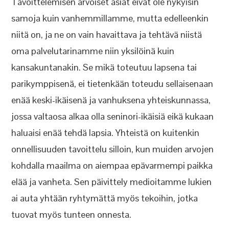
Tavoittelemisen arvoiset asiat eivät ole nykyisin
samoja kuin vanhemmillamme, mutta edelleenkin
niitä on, ja ne on vain havaittava ja tehtävä niistä
oma palvelutarinamme niin yksilöinä kuin
kansakuntanakin. Se mikä toteutuu lapsena tai
parikymppisenä, ei tietenkään toteudu sellaisenaan
enää keski-ikäisenä ja vanhuksena yhteiskunnassa,
jossa valtaosa alkaa olla seninori-ikäisiä eikä kukaan
haluaisi enää tehdä lapsia. Yhteistä on kuitenkin
onnellisuuden tavoittelu silloin, kun muiden arvojen
kohdalla maailma on aiempaa epävarmempi paikka
elää ja vanheta. Sen päivittely medioitamme lukien
ai auta yhtään ryhtymättä myös tekoihin, jotka
tuovat myös tunteen onnesta.