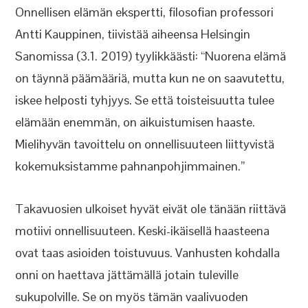
Onnellisen elämän ekspertti, filosofian professori
Antti Kauppinen, tiivistää aiheensa Helsingin
Sanomissa (3.1. 2019) tyylikkäästi: “Nuorena elämä
on täynnä päämääriä, mutta kun ne on saavutettu,
iskee helposti tyhjyys. Se että toisteisuutta tulee
elämään enemmän, on aikuistumisen haaste.
Mielihyvän tavoittelu on onnellisuuteen liittyvistä
kokemuksistamme pahnanpohjimmainen.”
Takavuosien ulkoiset hyvät eivät ole tänään riittävä
motiivi onnellisuuteen. Keski-ikäisellä haasteena
ovat taas asioiden toistuvuus. Vanhusten kohdalla
onni on haettava jättämällä jotain tuleville
sukupolville. Se on myös tämän vaalivuoden