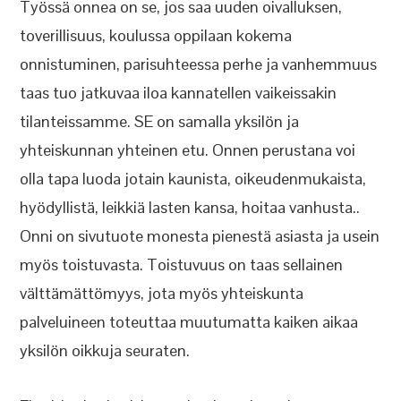
Työssä onnea on se, jos saa uuden oivalluksen,
toverillisuus, koulussa oppilaan kokema
onnistuminen, parisuhteessa perhe ja vanhemmuus
taas tuo jatkuvaa iloa kannatellen vaikeissakin
tilanteissamme. SE on samalla yksilön ja
yhteiskunnan yhteinen etu. Onnen perustana voi
olla tapa luoda jotain kaunista, oikeudenmukaista,
hyödyllistä, leikkiä lasten kansa, hoitaa vanhusta..
Onni on sivutuote monesta pienestä asiasta ja usein
myös toistuvasta. Toistuvuus on taas sellainen
välttämättömyys, jota myös yhteiskunta
palveluineen toteuttaa muutumatta kaiken aikaa
yksilön oikkuja seuraten.