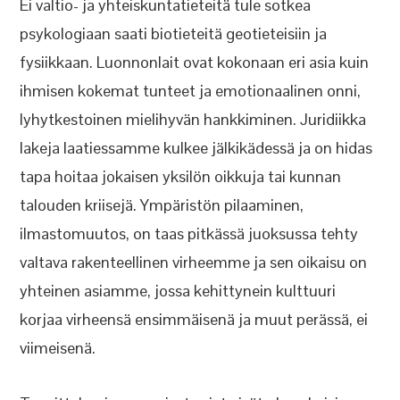
Ei valtio- ja yhteiskuntatieteitä tule sotkea
psykologiaan saati biotieteitä geotieteisiin ja
fysiikkaan. Luonnonlait ovat kokonaan eri asia kuin
ihmisen kokemat tunteet ja emotionaalinen onni,
lyhytkestoinen mielihyvän hankkiminen. Juridiikka
lakeja laatiessamme kulkee jälkikädessä ja on hidas
tapa hoitaa jokaisen yksilön oikkuja tai kunnan
talouden kriisejä. Ympäristön pilaaminen,
ilmastomuutos, on taas pitkässä juoksussa tehty
valtava rakenteellinen virheemme ja sen oikaisu on
yhteinen asiamme, jossa kehittynein kulttuuri
korjaa virheensä ensimmäisenä ja muut perässä, ei
viimeisenä.