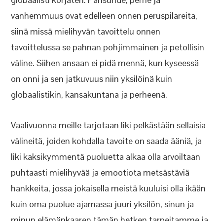
vanhemmuus ovat edelleen onnen peruspilareita,
siinä missä mielihyvän tavoittelu onnen
tavoittelussa se pahnan pohjimmainen ja petollisin
väline. Siihen ansaan ei pidä mennä, kun kyseessä
on onni ja sen jatkuvuus niin yksilöinä kuin
globaalistikin, kansakuntana ja perheenä.
Vaalivuonna meille tarjotaan liki pelkästään sellaisia
välineitä, joiden kohdalla tavoite on saada ääniä, ja
liki kaksikymmentä puoluetta alkaa olla arvoiltaan
puhtaasti mielihyvää ja emootiota metsästäviä
hankkeita, jossa jokaisella meistä kuuluisi olla ikään
kuin oma puolue ajamassa juuri yksilön, sinun ja
minun elämänkaaren tämän hetken tarpeitamme ja