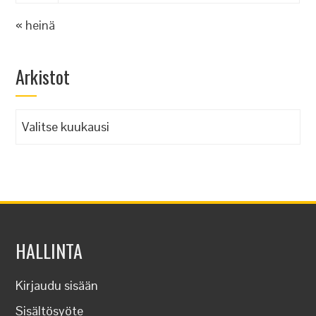
« heinä
Arkistot
Arkistot
HALLINTA
Kirjaudu sisään
Sisältösyöte