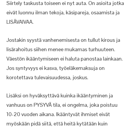
Siirtely taskusta toiseen ei nyt auta. On asioita jotka
eivät luonnu ilman tekoja, käsipareja, osaamista ja
LISÄVAIVAA.
Jostakin syystä vanhenemisesta on tullut kirous ja
lisärahoitus siihen menee mukamas turhuuteen.
Väestön ikääntymiseen ei haluta panostaa lainkaan.
Jos syntyvyys ei kasva, työeläkemaksuja on
korotettava tulevaisuudessa, joskus.
Lisäksi on hyväksyttävä kuinka ikääntyminen ja
vanhuus on PYSYVÄ tila, ei ongelma, joka poistuu
10-20 vuoden aikana. Ikääntyvät ihmiset eivät
myöskään pidä siitä, että heitä kytätään kuin