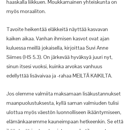
haaskalla liikkuen. Moukkamainen yhteiskunta on
myös moraaliton.
Tavoite heikentää eläkkeitä näyttää kasvavan
kaiken aikaa. Vanhan ihmisen kasvot ovat ajan
kuluessa meillä jokaisella, kirjoittaa Suvi Anne
Siimes (HS 5.3). On järkevää hyväksyä juuri nyt,
sinun itsesi vuoksi, kuinka arvokas vanhuus
edellyttää lisävaivaa ja -rahaa MEILTÄ KAIKILTA.
Jos olemme valmiita maksamaan lisäkustannukset
maanpuolustuksesta, kyllä saman valmiuden tulisi
ulottua myös väestön luonnolliseen ikääntymiseen,
elämänkaaremme kauneimpaan hetkeenkin. Se että