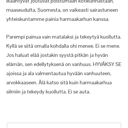
ikääntyvät joutuvat poistumaan kotikunnastaan,
maaseudulta, Suomesta, on vaikeasti sairastuneen
yhteiskuntamme painia harmaakarhun kanssa.
Parempi painua vain matalaksi ja tekeytyä kuollutta.
Kyllä se siitä omalla kohdalla ohi menee. Ei se mene.
Jos haluat elää jostakin syystä pitkän ja hyvän
elämän, sen edellytyksenä on vanhuus. HYVÄKSY SE
ajoissa ja ala valmentautua hyvään vanhuuteen,
arvokkaaseen. Älä katso sitä kuin harmaakarhua
silmiin ja tekeydy kuollutta. Ei se auta.