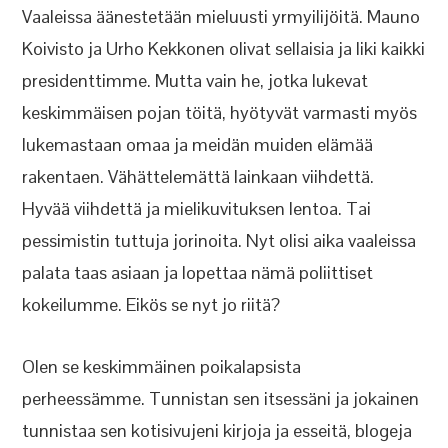
Vaaleissa äänestetään mieluusti yrmyilijöitä. Mauno
Koivisto ja Urho Kekkonen olivat sellaisia ja liki kaikki
presidenttimme. Mutta vain he, jotka lukevat
keskimmäisen pojan töitä, hyötyvät varmasti myös
lukemastaan omaa ja meidän muiden elämää
rakentaen. Vähättelemättä lainkaan viihdettä.
Hyvää viihdettä ja mielikuvituksen lentoa. Tai
pessimistin tuttuja jorinoita. Nyt olisi aika vaaleissa
palata taas asiaan ja lopettaa nämä poliittiset
kokeilumme. Eikös se nyt jo riitä?
Olen se keskimmäinen poikalapsista
perheessämme. Tunnistan sen itsessäni ja jokainen
tunnistaa sen kotisivujeni kirjoja ja esseitä, blogeja