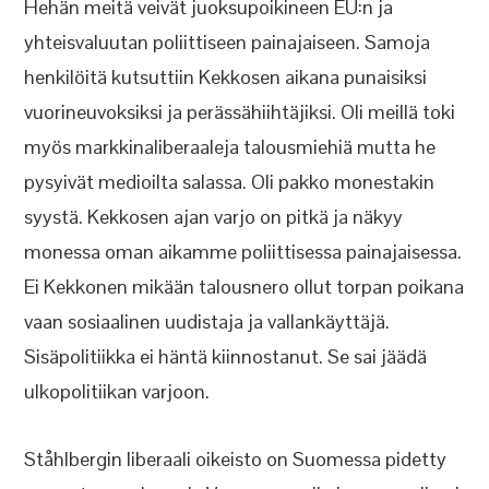
Hehän meitä veivät juoksupoikineen EU:n ja
yhteisvaluutan poliittiseen painajaiseen. Samoja
henkilöitä kutsuttiin Kekkosen aikana punaisiksi
vuorineuvoksiksi ja perässähiihtäjiksi. Oli meillä toki
myös markkinaliberaaleja talousmiehiä mutta he
pysyivät medioilta salassa. Oli pakko monestakin
syystä. Kekkosen ajan varjo on pitkä ja näkyy
monessa oman aikamme poliittisessa painajaisessa.
Ei Kekkonen mikään talousnero ollut torpan poikana
vaan sosiaalinen uudistaja ja vallankäyttäjä.
Sisäpolitiikka ei häntä kiinnostanut. Se sai jäädä
ulkopolitiikan varjoon.
Ståhlbergin liberaali oikeisto on Suomessa pidetty