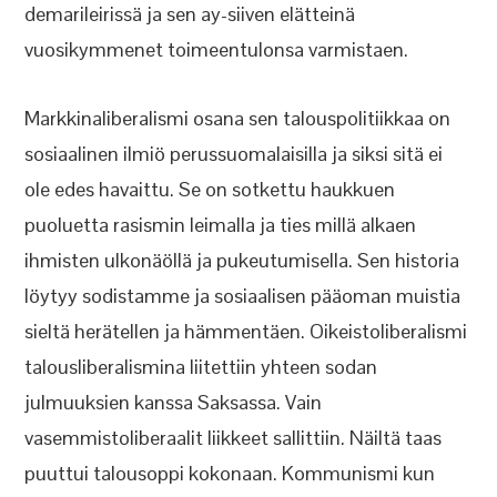
demarileirissä ja sen ay-siiven elätteinä
vuosikymmenet toimeentulonsa varmistaen.
Markkinaliberalismi osana sen talouspolitiikkaa on
sosiaalinen ilmiö perussuomalaisilla ja siksi sitä ei
ole edes havaittu. Se on sotkettu haukkuen
puoluetta rasismin leimalla ja ties millä alkaen
ihmisten ulkonäöllä ja pukeutumisella. Sen historia
löytyy sodistamme ja sosiaalisen pääoman muistia
sieltä herätellen ja hämmentäen. Oikeistoliberalismi
talousliberalismina liitettiin yhteen sodan
julmuuksien kanssa Saksassa. Vain
vasemmistoliberaalit liikkeet sallittiin. Näiltä taas
puuttui talousoppi kokonaan. Kommunismi kun