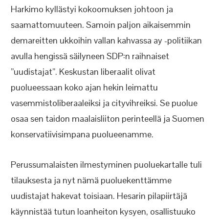
Harkimo kyllästyi kokoomuksen johtoon ja
saamattomuuteen. Samoin paljon aikaisemmin
demareitten ukkoihin vallan kahvassa ay -politiikan
avulla hengissä säilyneen SDP:n raihnaiset
”uudistajat”. Keskustan liberaalit olivat
puolueessaan koko ajan hekin leimattu
vasemmistoliberaaleiksi ja cityvihreiksi. Se puolue
osaa sen taidon maalaisliiton perinteellä ja Suomen
konservatiivisimpana puolueenamme.
Perussumalaisten ilmestyminen puoluekartalle tuli
tilauksesta ja nyt nämä puoluekenttämme
uudistajat hakevat toisiaan. Hesarin pilapiirtäjä
käynnistää tutun loanheiton kysyen, osallistuuko