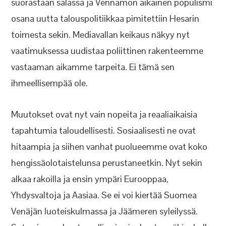
suorastaan salassa ja Vennamon aikainen populismi
osana uutta talouspolitiikkaa pimitettiin Hesarin
toimesta sekin. Mediavallan keikaus näkyy nyt
vaatimuksessa uudistaa poliittinen rakenteemme
vastaaman aikamme tarpeita. Ei tämä sen
ihmeellisempää ole.
Muutokset ovat nyt vain nopeita ja reaaliaikaisia
tapahtumia taloudellisesti. Sosiaalisesti ne ovat
hitaampia ja siihen vanhat puolueemme ovat koko
hengissäolotaistelunsa perustaneetkin. Nyt sekin
alkaa rakoilla ja ensin ympäri Eurooppaa,
Yhdysvaltoja ja Aasiaa. Se ei voi kiertää Suomea
Venäjän luoteiskulmassa ja Jäämeren syleilyssä.