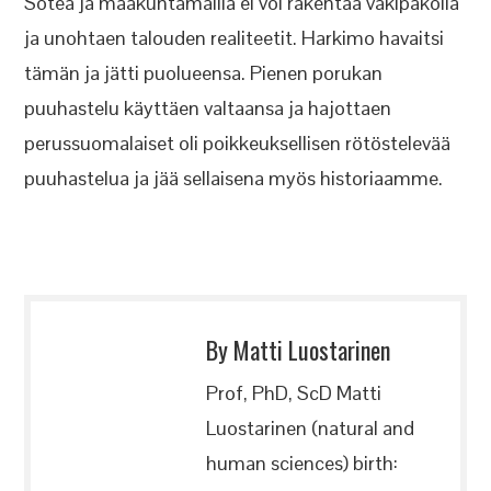
Sotea ja maakuntamallia ei voi rakentaa väkipakolla
ja unohtaen talouden realiteetit. Harkimo havaitsi
tämän ja jätti puolueensa. Pienen porukan
puuhastelu käyttäen valtaansa ja hajottaen
perussuomalaiset oli poikkeuksellisen rötöstelevää
puuhastelua ja jää sellaisena myös historiaamme.
By Matti Luostarinen
Prof, PhD, ScD Matti
Luostarinen (natural and
human sciences) birth: