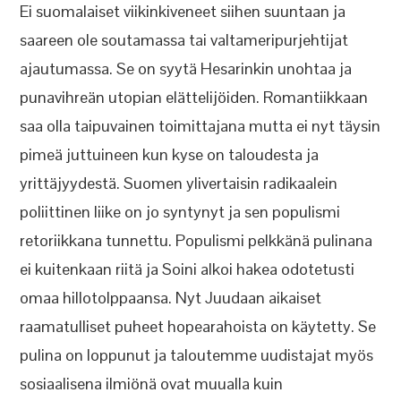
Ei suomalaiset viikinkiveneet siihen suuntaan ja
saareen ole soutamassa tai valtameripurjehtijat
ajautumassa. Se on syytä Hesarinkin unohtaa ja
punavihreän utopian elättelijöiden. Romantiikkaan
saa olla taipuvainen toimittajana mutta ei nyt täysin
pimeä juttuineen kun kyse on taloudesta ja
yrittäjyydestä. Suomen ylivertaisin radikaalein
poliittinen liike on jo syntynyt ja sen populismi
retoriikkana tunnettu. Populismi pelkkänä pulinana
ei kuitenkaan riitä ja Soini alkoi hakea odotetusti
omaa hillotolppaansa. Nyt Juudaan aikaiset
raamatulliset puheet hopearahoista on käytetty. Se
pulina on loppunut ja taloutemme uudistajat myös
sosiaalisena ilmiönä ovat muualla kuin