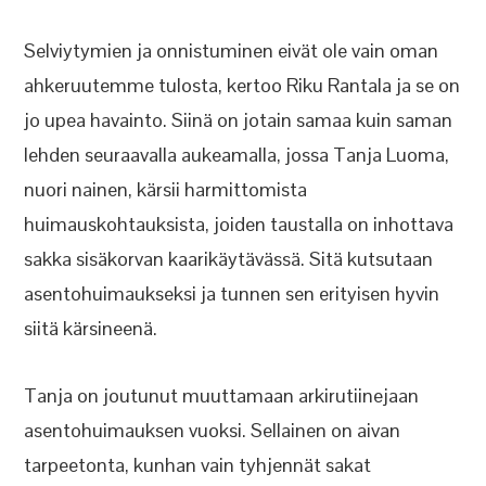
Selviytymien ja onnistuminen eivät ole vain oman
ahkeruutemme tulosta, kertoo Riku Rantala ja se on
jo upea havainto. Siinä on jotain samaa kuin saman
lehden seuraavalla aukeamalla, jossa Tanja Luoma,
nuori nainen, kärsii harmittomista
huimauskohtauksista, joiden taustalla on inhottava
sakka sisäkorvan kaarikäytävässä. Sitä kutsutaan
asentohuimaukseksi ja tunnen sen erityisen hyvin
siitä kärsineenä.
Tanja on joutunut muuttamaan arkirutiinejaan
asentohuimauksen vuoksi. Sellainen on aivan
tarpeetonta, kunhan vain tyhjennät sakat