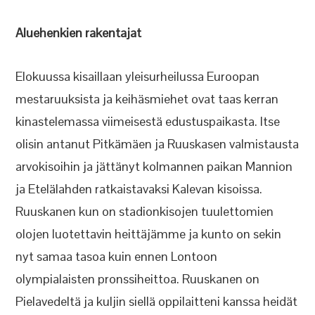
Aluehenkien rakentajat
Elokuussa kisaillaan yleisurheilussa Euroopan
mestaruuksista ja keihäsmiehet ovat taas kerran
kinastelemassa viimeisestä edustuspaikasta. Itse
olisin antanut Pitkämäen ja Ruuskasen valmistausta
arvokisoihin ja jättänyt kolmannen paikan Mannion
ja Etelälahden ratkaistavaksi Kalevan kisoissa.
Ruuskanen kun on stadionkisojen tuulettomien
olojen luotettavin heittäjämme ja kunto on sekin
nyt samaa tasoa kuin ennen Lontoon
olympialaisten pronssiheittoa. Ruuskanen on
Pielavedeltä ja kuljin siellä oppilaitteni kanssa heidät