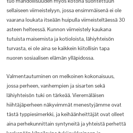
tuo mahdollisuuden myös kotona suoritettuun
sellaiseen viimeistelyyn, jossa ensimmäisenä ei ole
vaarana loukata itseään huipulla viimeisteltäessä 30
asteen helteessä. Kunnon viimeistely kaukana
tutuista maisemista ja kotioloista, lähiyhteisön
turvasta, ei ole aina se kaikkein kiitollisin tapa
nuoren sosiaalisen elämän ylläpidossa.
Valmentautuminen on melkoinen kokonaisuus,
jossa perheen, vanhempien ja sisarten sekä
lähiyhteisön tuki on tärkeää. Vieremäläisen
hiihtäjäperheen näkyvimmät menestyjämme ovat
tästä typpiesimerkki, ja keihäänheittäjät ovat olleet
aina perhekunnittain syntyneitä ja yhteistä perhettä