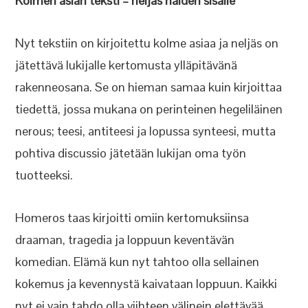
Kolmen asian teksti – neljäs näiden sisälle
Nyt tekstiin on kirjoitettu kolme asiaa ja neljäs on
jätettävä lukijalle kertomusta ylläpitävänä
rakenneosana. Se on hieman samaa kuin kirjoittaa
tiedettä, jossa mukana on perinteinen hegeliläinen
nerous; teesi, antiteesi ja lopussa synteesi, mutta
pohtiva discussio jätetään lukijan oma työn
tuotteeksi.
Homeros taas kirjoitti omiin kertomuksiinsa
draaman, tragedia ja loppuun keventävän
komedian. Elämä kun nyt tahtoo olla sellainen
kokemus ja kevennystä kaivataan loppuun. Kaikki
nyt ei vain tahdo olla viihteen välinein elettävää