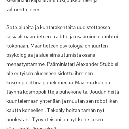
keskenään kilpailevine tukijoukkoineen ja
valmentajineen.
Sote-alueita ja kuntarakenteita uudistettaessa
sosiaalimaantieteen traditio ja osaaminen unohtui
kokonaan. Maantieteen psykologia on juurten
psykologiaa ja alueleimautumista osana
menestystämme. Pääministeri Alexander Stubb ei
ole erityisen alueeseen sidottu ihminen
kosmopoliittina puhekoneena. Maailma kun on
täynnä kosmopoliitteja puhekoneita. Joudun heitä
kuuntelemaan yhtenään ja muutan sen robotiikan
kautta koneelleni. Tekoäly hoitaa tämän nyt
puolestani. Työyhteisöni on nyt kone ja sen
käyttämät järjestelmät.