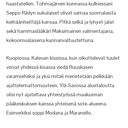
haastatellen. Tohmajärven kunnassa kulkiessani
Seppo Rädyn sukulaiset olivat samaa suomalaista
keihäänheittäjä kansaa. Pitkä selkä ja lyhyet jalat
sekä hammaslääkäri Maksimainen valmentajana,
kokoomuslaisena kunnanvaltuutettuna.
Kuopiossa, Kalevan kisoissa, kun oikuttelevat tuulet
voivat yhdessä kisassa viedä Ruuskasen
varamieheksi ja yksi mitali menetetään pelkkään
ajattelemattomuuteen. Ylä-Savossa aluetaloutta
olisi nyt ajateltava yhteistyössä maakunnan
pääkeskuksen kanssa yhteisenä sote-alueena.
Esimerkiksi soppi Modana ja Maranello.