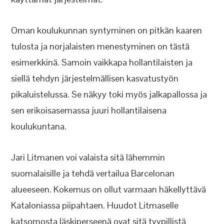
Oman koulukunnan syntyminen on pitkän kaaren
tulosta ja norjalaisten menestyminen on tästä
esimerkkinä. Samoin vaikkapa hollantilaisten ja
siellä tehdyn järjestelmällisen kasvatustyön
pikaluistelussa. Se näkyy toki myös jalkapallossa ja
sen erikoisasemassa juuri hollantilaisena
koulukuntana.
Jari Litmanen voi valaista sitä lähemmin
suomalaisille ja tehdä vertailua Barcelonan
alueeseen. Kokemus on ollut varmaan häkellyttävä
Kataloniassa piipahtaen. Huudot Litmaselle
katsomosta läskiperseenä ovat sitä tyypillistä