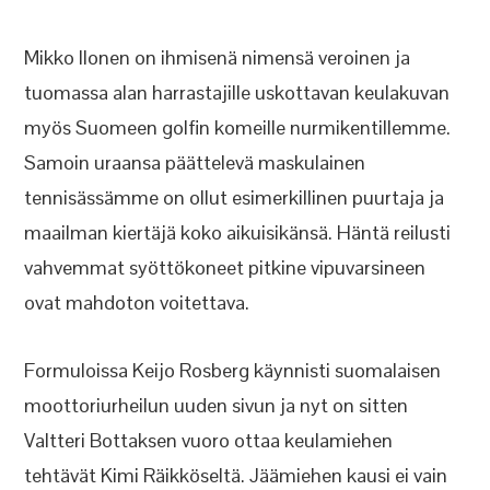
Mikko Ilonen on ihmisenä nimensä veroinen ja
tuomassa alan harrastajille uskottavan keulakuvan
myös Suomeen golfin komeille nurmikentillemme.
Samoin uraansa päättelevä maskulainen
tennisässämme on ollut esimerkillinen puurtaja ja
maailman kiertäjä koko aikuisikänsä. Häntä reilusti
vahvemmat syöttökoneet pitkine vipuvarsineen
ovat mahdoton voitettava.
Formuloissa Keijo Rosberg käynnisti suomalaisen
moottoriurheilun uuden sivun ja nyt on sitten
Valtteri Bottaksen vuoro ottaa keulamiehen
tehtävät Kimi Räikköseltä. Jäämiehen kausi ei vain