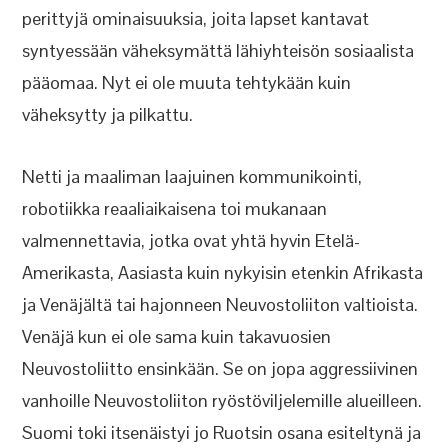
perittyjä ominaisuuksia, joita lapset kantavat
syntyessään väheksymättä lähiyhteisön sosiaalista
pääomaa. Nyt ei ole muuta tehtykään kuin
väheksytty ja pilkattu.
Netti ja maaliman laajuinen kommunikointi,
robotiikka reaaliaikaisena toi mukanaan
valmennettavia, jotka ovat yhtä hyvin Etelä-
Amerikasta, Aasiasta kuin nykyisin etenkin Afrikasta
ja Venäjältä tai hajonneen Neuvostoliiton valtioista.
Venäjä kun ei ole sama kuin takavuosien
Neuvostoliitto ensinkään. Se on jopa aggressiivinen
vanhoille Neuvostoliiton ryöstöviljelemille alueilleen.
Suomi toki itsenäistyi jo Ruotsin osana esiteltynä ja