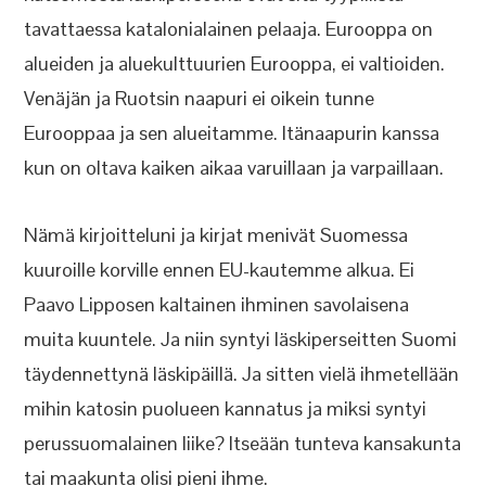
tavattaessa katalonialainen pelaaja. Eurooppa on
alueiden ja aluekulttuurien Eurooppa, ei valtioiden.
Venäjän ja Ruotsin naapuri ei oikein tunne
Eurooppaa ja sen alueitamme. Itänaapurin kanssa
kun on oltava kaiken aikaa varuillaan ja varpaillaan.
Nämä kirjoitteluni ja kirjat menivät Suomessa
kuuroille korville ennen EU-kautemme alkua. Ei
Paavo Lipposen kaltainen ihminen savolaisena
muita kuuntele. Ja niin syntyi läskiperseitten Suomi
täydennettynä läskipäillä. Ja sitten vielä ihmetellään
mihin katosin puolueen kannatus ja miksi syntyi
perussuomalainen liike? Itseään tunteva kansakunta
tai maakunta olisi pieni ihme.