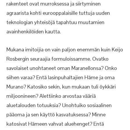
rakenteet ovat murroksessa ja siirtyminen
agraarista kohti eurooppalaisille tuttuja uuden
teknologian yhteisöjä tapahtuu muutamien
avainhenkilöiden kautta.
Mukana imitoijia on vain paljon enemmän kuin Keijo
Rosbergin seuraajia formuloissamme. Ovatko
savolaiset unohtaneet oman Maranellonsa? Onko
siihen varaa? Entä lasinpuhaltajien Häme ja oma
Murano? Katosiko sekin, kun mukaan tuli öykkäri
miljoonineen? Alettiinko arvostaa vääriä
aluetalouden totuuksia? Unohtuiko sosiaalinen
pääoma ja sen käyttö kasvatuksessa? Minne
katosivat Hämeen vahvat aluehenget? Entä