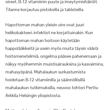
oireet, B-12 vitamiinin puute ja imeytymishäiriöt.
Tilanne korjautuu pistoksilla ja tableteilla.
Hapottoman mahan yleisin oire ovat juuri
helikobakteeri-infektiot ne korjattuinakin. Kun
hapottoman mahan hoitoon käytetään
happolääkkeitä ja usein myös muita täysin vääriä
hoitomenetelmiä, ongelma pääsee pahenemaan ja
näkyy myöhemmin muistisairauksina ja kasvaimina,
mahasyöpänä. Mahalaukun surkastumista
hoidetaan B-12 vitamiinilla ja säännöllisillä
mahalaukun tutkimuksilla, neuvoo tohtori Perttu
Arkkila Helsingin yliopistosta.