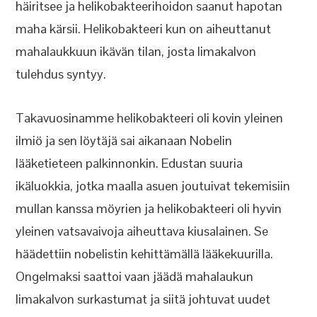
häiritsee ja helikobakteerihoidon saanut hapotan
maha kärsii. Helikobakteeri kun on aiheuttanut
mahalaukkuun ikävän tilan, josta limakalvon
tulehdus syntyy.
Takavuosinamme helikobakteeri oli kovin yleinen
ilmiö ja sen löytäjä sai aikanaan Nobelin
lääketieteen palkinnonkin. Edustan suuria
ikäluokkia, jotka maalla asuen joutuivat tekemisiin
mullan kanssa möyrien ja helikobakteeri oli hyvin
yleinen vatsavaivoja aiheuttava kiusalainen. Se
häädettiin nobelistin kehittämällä lääkekuurilla.
Ongelmaksi saattoi vaan jäädä mahalaukun
limakalvon surkastumat ja siitä johtuvat uudet