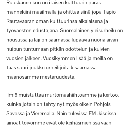
Ruuskanen kun on itäisen kulttuurin paras
mannekiini maailmalla ja ohittaa siinä jopa Tapio
Rautavaaran oman kulttuurinsa aikalaisena ja
työväestön edustajana. Suomalainen yleisurheilu on
nousussa ja laji on saamassa lupaavia nuoria aivan
huipun tuntumaan pitkän odottelun ja kuivien
vuosien jälkeen. Vuosikymmen lisää ja meillä on
taas suuri joukko urheilijoita kisaamassa
maanosamme mestaruudesta.
Ilmiö muistuttaa murtomaahiihtoamme ja kertoo,
kuinka jotain on tehty nyt myös oikein Pohjois-
Savossa ja Vieremällä. Näin tulevissa EM -kisoissa
ainoat toivomme eivät ole keihäsmiehissä vaan