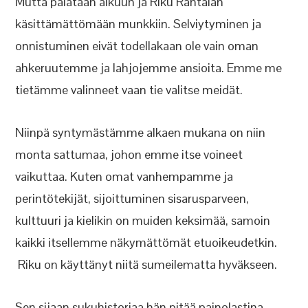
Mutta palataan alkuun ja Riku Rantalan
käsittämättömään munkkiin. Selviytyminen ja
onnistuminen eivät todellakaan ole vain oman
ahkeruutemme ja lahjojemme ansioita. Emme me
tietämme valinneet vaan tie valitse meidät.
Niinpä syntymästämme alkaen mukana on niin
monta sattumaa, johon emme itse voineet
vaikuttaa. Kuten omat vanhempamme ja
perintötekijät, sijoittuminen sisarusparveen,
kulttuuri ja kielikin on muiden keksimää, samoin
kaikki itsellemme näkymättömät etuoikeudetkin.
Riku on käyttänyt niitä sumeilematta hyväkseen.
Sen sijaan sukuhistoriaa hän pitää painolastina,