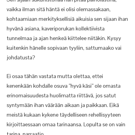
vaikka ilman sitä häntä ei olisi olemassakaan,
kohtaamiaan merkityksellisiä aikuisia sen sijaan ihan
hyvänä asiana, kaveriporukan kollektiivista
tunnelmaa ja ajan henkeä kiittelee niitäkin. Kysyy
kuitenkin hänelle sopivaan tyyliin, sattumaako vai
johdatusta?
Ei osaa tähän vastata mutta olettaa, ettei
kenenkään kohdalle osuva ”hyvä käsi” ole omasta
erinomaisuudesta huolimatta riittävä, jos satut
syntymään ihan väärään aikaan ja paikkaan. Eikä
meistä kukaan kykene täydelliseen rehellisyyteen
kirjoittaessaan omaa tarinaansa. Lopulta se on vain
tarina, narraatio.