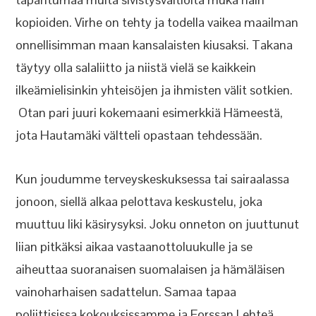
kopioiden. Virhe on tehty ja todella vaikea maailman
onnellisimman maan kansalaisten kiusaksi. Takana
täytyy olla salaliitto ja niistä vielä se kaikkein
ilkeämielisinkin yhteisöjen ja ihmisten välit sotkien.
Otan pari juuri kokemaani esimerkkiä Hämeestä,
jota Hautamäki vältteli opastaan tehdessään.
Kun joudumme terveyskeskuksessa tai sairaalassa
jonoon, siellä alkaa pelottava keskustelu, joka
muuttuu liki käsirysyksi. Joku onneton on juuttunut
liian pitkäksi aikaa vastaanottoluukulle ja se
aiheuttaa suoranaisen suomalaisen ja hämäläisen
vainoharhaisen sadattelun. Samaa tapaa
poliittisissa kokouksissamme ja Forssan Lehteä