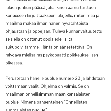
lukien jonkun päässä joka ikinen aamu tarttuen
koneeseen kirjoittaakseen lukijoille, miten maa ja
maailma makaa ilman hänen hyvätahtoista
ohjaustaan ja oppejaan. Tuleva kunnanvaltuutettu
se siellä on ottanut oppia edellisiltä
sukupolviltamme. Häntä on äänestettävä. On
raivoava mielisairas psykopaatti poikkeuksellisen
oikeassa.
Perustetaan hänelle puolue numero 23 ja lähdetään
voittamaan vaalit. Ohjelma on valmis. Se on
maailman onnellisimman maan kansalaisten
puolue. Nimenä pahaenteinen ”Onnellisten
suomalaisten puolue”.