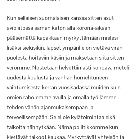
Kun sellaisen suomalaisen kanssa sitten asut
avioliitossa saman katon alla korona-aikaan
pääsemättä kapakkaan myrkyttämään mielesi
lisäksi sielusikin, lapset ympärille on vietävä viran
puolesta hoitaviin käsiin ja maksetaan siitä sitten
veromme. Nostetaan helvettiin asti kohoava meteli
uudesta koulusta ja vanhan homehtuneen
vaihtumisesta kerran vuosisadassa muiden kuin
omien rahojemme avulla ja omalla työllämme
tehden vähän ajanmukaisempaan ja
terveellisempään. Se ei ole kylätoimintaa eikä
talkoita nähnytkään. Nämä poliitikkomme kun
kiertävät talkoot kaukaa. Myrkyttävät yhteisön ja