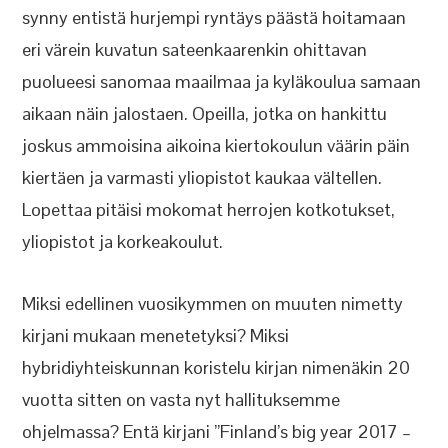
synny entistä hurjempi ryntäys päästä hoitamaan
eri värein kuvatun sateenkaarenkin ohittavan
puolueesi sanomaa maailmaa ja kyläkoulua samaan
aikaan näin jalostaen. Opeilla, jotka on hankittu
joskus ammoisina aikoina kiertokoulun väärin päin
kiertäen ja varmasti yliopistot kaukaa vältellen.
Lopettaa pitäisi mokomat herrojen kotkotukset,
yliopistot ja korkeakoulut.
Miksi edellinen vuosikymmen on muuten nimetty
kirjani mukaan menetetyksi? Miksi
hybridiyhteiskunnan koristelu kirjan nimenäkin 20
vuotta sitten on vasta nyt hallituksemme
ohjelmassa? Entä kirjani ”Finland’s big year 2017 –