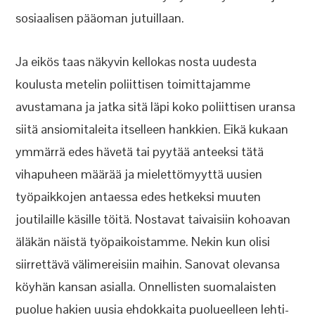
sosiaalisen pääoman jutuillaan.
Ja eikös taas näkyvin kellokas nosta uudesta
koulusta metelin poliittisen toimittajamme
avustamana ja jatka sitä läpi koko poliittisen uransa
siitä ansiomitaleita itselleen hankkien. Eikä kukaan
ymmärrä edes hävetä tai pyytää anteeksi tätä
vihapuheen määrää ja mielettömyyttä uusien
työpaikkojen antaessa edes hetkeksi muuten
joutilaille käsille töitä. Nostavat taivaisiin kohoavan
äläkän näistä työpaikoistamme. Nekin kun olisi
siirrettävä välimereisiin maihin. Sanovat olevansa
köyhän kansan asialla. Onnellisten suomalaisten
puolue hakien uusia ehdokkaita puolueelleen lehti-