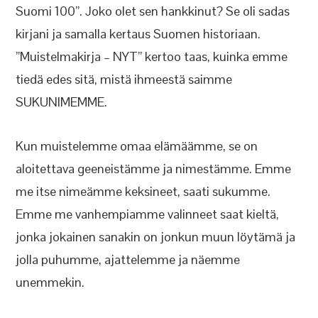
Suomi 100”. Joko olet sen hankkinut? Se oli sadas
kirjani ja samalla kertaus Suomen historiaan.
”Muistelmakirja – NYT” kertoo taas, kuinka emme
tiedä edes sitä, mistä ihmeestä saimme
SUKUNIMEMME.
Kun muistelemme omaa elämäämme, se on
aloitettava geeneistämme ja nimestämme. Emme
me itse nimeämme keksineet, saati sukumme.
Emme me vanhempiamme valinneet saat kieltä,
jonka jokainen sanakin on jonkun muun löytämä ja
jolla puhumme, ajattelemme ja näemme
unemmekin.