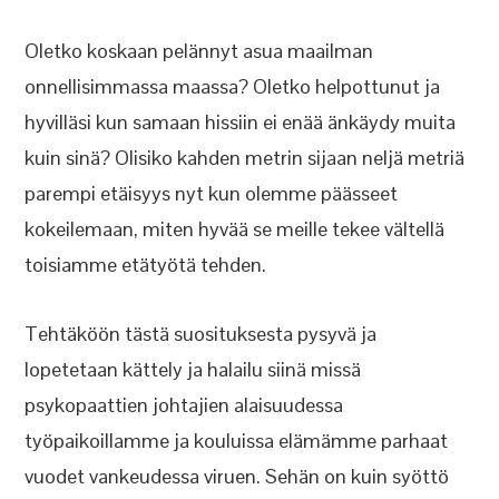
Oletko koskaan pelännyt asua maailman
onnellisimmassa maassa? Oletko helpottunut ja
hyvilläsi kun samaan hissiin ei enää änkäydy muita
kuin sinä? Olisiko kahden metrin sijaan neljä metriä
parempi etäisyys nyt kun olemme päässeet
kokeilemaan, miten hyvää se meille tekee vältellä
toisiamme etätyötä tehden.
Tehtäköön tästä suosituksesta pysyvä ja
lopetetaan kättely ja halailu siinä missä
psykopaattien johtajien alaisuudessa
työpaikoillamme ja kouluissa elämämme parhaat
vuodet vankeudessa viruen. Sehän on kuin syöttö