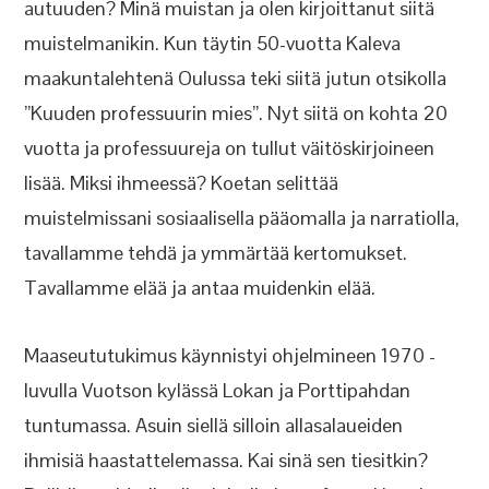
autuuden? Minä muistan ja olen kirjoittanut siitä
muistelmanikin. Kun täytin 50-vuotta Kaleva
maakuntalehtenä Oulussa teki siitä jutun otsikolla
”Kuuden professuurin mies”. Nyt siitä on kohta 20
vuotta ja professuureja on tullut väitöskirjoineen
lisää. Miksi ihmeessä? Koetan selittää
muistelmissani sosiaalisella pääomalla ja narratiolla,
tavallamme tehdä ja ymmärtää kertomukset.
Tavallamme elää ja antaa muidenkin elää.
Maaseututukimus käynnistyi ohjelmineen 1970 -
luvulla Vuotson kylässä Lokan ja Porttipahdan
tuntumassa. Asuin siellä silloin allasalaueiden
ihmisiä haastattelemassa. Kai sinä sen tiesitkin?