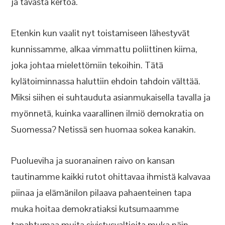
ja tavasta kertoa.
Etenkin kun vaalit nyt toistamiseen lähestyvät
kunnissamme, alkaa vimmattu poliittinen kiima,
joka johtaa mielettömiin tekoihin. Tätä
kylätoiminnassa haluttiin ehdoin tahdoin välttää.
Miksi siihen ei suhtauduta asianmukaisella tavalla ja
myönnetä, kuinka vaarallinen ilmiö demokratia on
Suomessa? Netissä sen huomaa sokea kanakin.
Puolueviha ja suoranainen raivo on kansan
tautinamme kaikki rutot ohittavaa ihmistä kalvavaa
piinaa ja elämänilon pilaava pahaenteinen tapa
muka hoitaa demokratiaksi kutsumaamme
tapahtumaa muita sivistysvaltioita muka näin