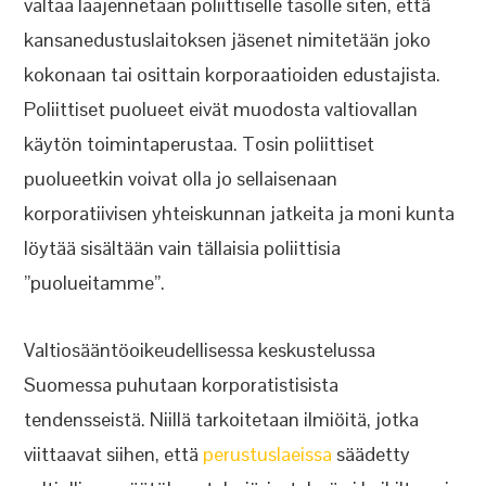
valtaa laajennetaan poliittiselle tasolle siten, että
kansanedustuslaitoksen jäsenet nimitetään joko
kokonaan tai osittain korporaatioiden edustajista.
Poliittiset puolueet eivät muodosta valtiovallan
käytön toimintaperustaa. Tosin poliittiset
puolueetkin voivat olla jo sellaisenaan
korporatiivisen yhteiskunnan jatkeita ja moni kunta
löytää sisältään vain tällaisia poliittisia
”puolueitamme”.
Valtiosääntöoikeudellisessa keskustelussa
Suomessa puhutaan korporatistisista
tendensseistä. Niillä tarkoitetaan ilmiöitä, jotka
viittaavat siihen, että
perustuslaeissa
säädetty