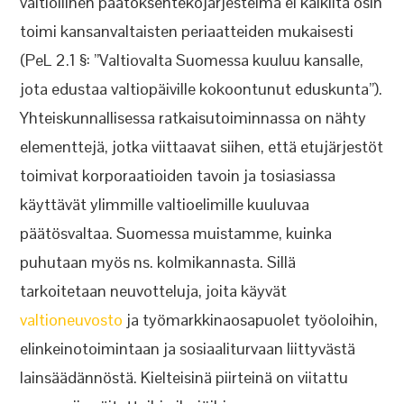
valtiollinen päätöksentekojärjestelmä ei kaikilta osin
toimi kansanvaltaisten periaatteiden mukaisesti
(PeL 2.1 §: ”Valtiovalta Suomessa kuuluu kansalle,
jota edustaa valtiopäiville kokoontunut eduskunta”).
Yhteiskunnallisessa ratkaisutoiminnassa on nähty
elementtejä, jotka viittaavat siihen, että etujärjestöt
toimivat korporaatioiden tavoin ja tosiasiassa
käyttävät ylimmille valtioelimille kuuluvaa
päätösvaltaa. Suomessa muistamme, kuinka
puhutaan myös ns. kolmikannasta. Sillä
tarkoitetaan neuvotteluja, joita käyvät
valtioneuvosto
ja työmarkkinaosapuolet työoloihin,
elinkeinotoimintaan ja sosiaaliturvaan liittyvästä
lainsäädännöstä. Kielteisinä piirteinä on viitattu