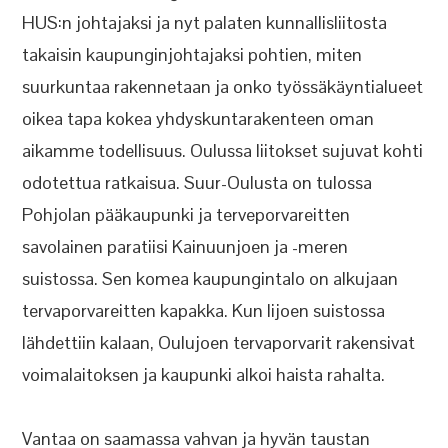
HUS:n johtajaksi ja nyt palaten kunnallisliitosta
takaisin kaupunginjohtajaksi pohtien, miten
suurkuntaa rakennetaan ja onko työssäkäyntialueet
oikea tapa kokea yhdyskuntarakenteen oman
aikamme todellisuus. Oulussa liitokset sujuvat kohti
odotettua ratkaisua. Suur-Oulusta on tulossa
Pohjolan pääkaupunki ja terveporvareitten
savolainen paratiisi Kainuunjoen ja -meren
suistossa. Sen komea kaupungintalo on alkujaan
tervaporvareitten kapakka. Kun Iijoen suistossa
lähdettiin kalaan, Oulujoen tervaporvarit rakensivat
voimalaitoksen ja kaupunki alkoi haista rahalta.
Vantaa on saamassa vahvan ja hyvän taustan