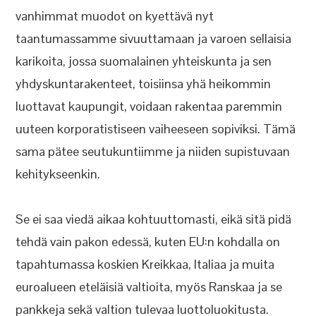
vanhimmat muodot on kyettävä nyt
taantumassamme sivuuttamaan ja varoen sellaisia
karikoita, jossa suomalainen yhteiskunta ja sen
yhdyskuntarakenteet, toisiinsa yhä heikommin
luottavat kaupungit, voidaan rakentaa paremmin
uuteen korporatistiseen vaiheeseen sopiviksi. Tämä
sama pätee seutukuntiimme ja niiden supistuvaan
kehitykseenkin.
Se ei saa viedä aikaa kohtuuttomasti, eikä sitä pidä
tehdä vain pakon edessä, kuten EU:n kohdalla on
tapahtumassa koskien Kreikkaa, Italiaa ja muita
euroalueen eteläisiä valtioita, myös Ranskaa ja se
pankkeja sekä valtion tulevaa luottoluokitusta.