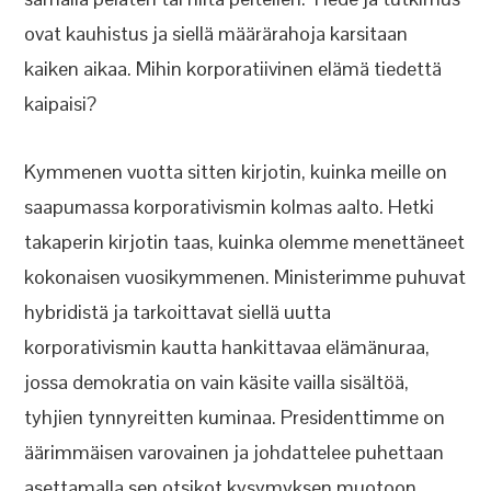
ovat kauhistus ja siellä määrärahoja karsitaan
kaiken aikaa. Mihin korporatiivinen elämä tiedettä
kaipaisi?
Kymmenen vuotta sitten kirjotin, kuinka meille on
saapumassa korporativismin kolmas aalto. Hetki
takaperin kirjotin taas, kuinka olemme menettäneet
kokonaisen vuosikymmenen. Ministerimme puhuvat
hybridistä ja tarkoittavat siellä uutta
korporativismin kautta hankittavaa elämänuraa,
jossa demokratia on vain käsite vailla sisältöä,
tyhjien tynnyreitten kuminaa. Presidenttimme on
äärimmäisen varovainen ja johdattelee puhettaan
asettamalla sen otsikot kysymyksen muotoon.