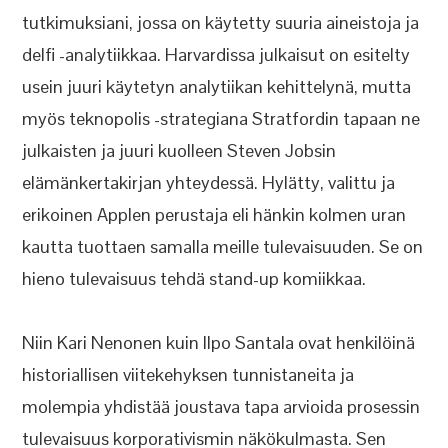
tutkimuksiani, jossa on käytetty suuria aineistoja ja
delfi -analytiikkaa. Harvardissa julkaisut on esitelty
usein juuri käytetyn analytiikan kehittelynä, mutta
myös teknopolis -strategiana Stratfordin tapaan ne
julkaisten ja juuri kuolleen Steven Jobsin
elämänkertakirjan yhteydessä. Hylätty, valittu ja
erikoinen Applen perustaja eli hänkin kolmen uran
kautta tuottaen samalla meille tulevaisuuden. Se on
hieno tulevaisuus tehdä stand-up komiikkaa.
Niin Kari Nenonen kuin Ilpo Santala ovat henkilöinä
historiallisen viitekehyksen tunnistaneita ja
molempia yhdistää joustava tapa arvioida prosessin
tulevaisuus korporativismin näkökulmasta. Sen