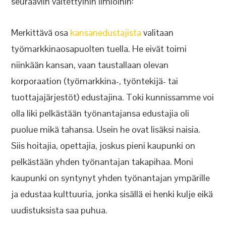
seuraaviin väitettyihin ilmiöihin:
Merkittävä osa
kansanedustajista
valitaan
työmarkkinaosapuolten tuella. He eivät toimi
niinkään kansan, vaan taustallaan olevan
korporaation (työmarkkina-, työntekijä- tai
tuottajajärjestöt) edustajina. Toki kunnissamme voi
olla liki pelkästään työnantajansa edustajia oli
puolue mikä tahansa. Usein he ovat lisäksi naisia.
Siis hoitajia, opettajia, joskus pieni kaupunki on
pelkästään yhden työnantajan takapihaa. Moni
kaupunki on syntynyt yhden työnantajan ympärille
ja edustaa kulttuuria, jonka sisällä ei henki kulje eikä
uudistuksista saa puhua.