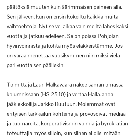
päätöksiä muuten kuin äärimmäisen paineen alla.
Sen jälkeen, kun on ensin kokeiltu kaikkia muita
vaihtoehtoja. Nyt se vei aikaa vain meiltä lähes kaksi
vuotta ja jatkuu edelleen. Se on poissa Pohjolan
hyvinvoinnista ja kohta myös eläkkeistämme. Jos
on varaa menettää vuosikymmen niin miksi vielä
pari vuotta sen päällekin.
Toimittaja Lauri Malkavaara näkee saman omassa
kolumnissaan (HS 25.10) ja vertaa Halla-ahoa
jääkiekkoilija Jarkko Ruutuun. Molemmat ovat
erityisen tarkkailun kohteina ja provosoivat mediaa
ja tuomareita, korporativismin voimia ja byrokratian
toteuttajia myös silloin, kun siihen ei olisi mitään