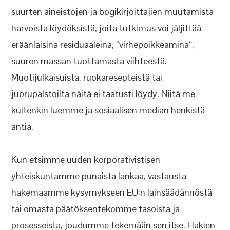
suurten aineistojen ja bogikirjoittajien muutamista
harvoista löydöksistä, joita tutkimus voi jäljittää
eräänlaisina residuaaleina, “virhepoikkeamina“,
suuren massan tuottamasta viihteestä.
Muotijulkaisuista, ruokaresepteistä tai
juorupalstoilta näitä ei taatusti löydy. Niitä me
kuitenkin luemme ja sosiaalisen median henkistä
antia.
Kun etsimme uuden korporativistisen
yhteiskuntamme punaista lankaa, vastausta
hakemaamme kysymykseen EU:n lainsäädännöstä
tai omasta päätöksentekomme tasoista ja
prosesseista, joudumme tekemään sen itse. Hakien