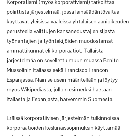
Korporatismi (myös korporativismi) tarkoittaa
poliittista järjestelmää, jossa lainsäädäntövaltaa
käyttävät yleisissä vaaleissa yhtäläisen äänioikeuden
perusteella valittujen kansanedustajien sijasta
työnantajien ja työntekijöiden muodostamat
ammattikunnat eli korporaatiot. Tällaista
järjestelmää on sovellettu muun muassa Benito
Mussolinin Italiassa sekä Francisco Francon
Espanjassa. Näin se usein määritellään ja löytyy
myös Wikipediasta, jolloin esimerkki haetaan
Italiasta ja Espanjasta, harvemmin Suomesta.
Eräissä korporatiivisen järjestelmän tulkinnoissa
korporaatioiden keskinäissopimuksin käyttämää