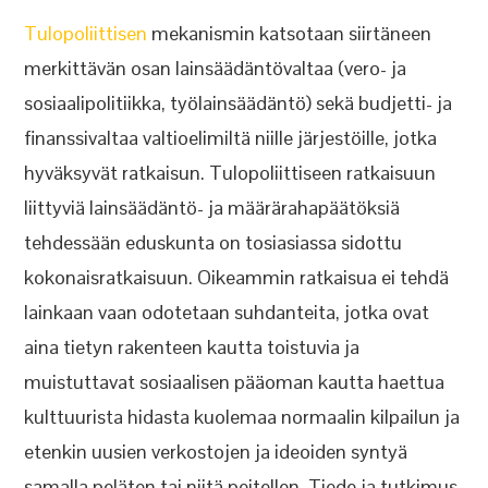
Tulopoliittisen
mekanismin katsotaan siirtäneen
merkittävän osan lainsäädäntövaltaa (vero- ja
sosiaalipolitiikka, työlainsäädäntö) sekä budjetti- ja
finanssivaltaa valtioelimiltä niille järjestöille, jotka
hyväksyvät ratkaisun. Tulopoliittiseen ratkaisuun
liittyviä lainsäädäntö- ja määrärahapäätöksiä
tehdessään eduskunta on tosiasiassa sidottu
kokonaisratkaisuun. Oikeammin ratkaisua ei tehdä
lainkaan vaan odotetaan suhdanteita, jotka ovat
aina tietyn rakenteen kautta toistuvia ja
muistuttavat sosiaalisen pääoman kautta haettua
kulttuurista hidasta kuolemaa normaalin kilpailun ja
etenkin uusien verkostojen ja ideoiden syntyä
samalla peläten tai niitä peitellen. Tiede ja tutkimus