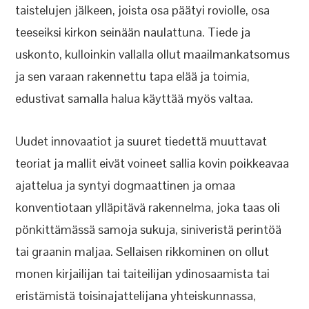
taistelujen jälkeen, joista osa päätyi roviolle, osa
teeseiksi kirkon seinään naulattuna. Tiede ja
uskonto, kulloinkin vallalla ollut maailmankatsomus
ja sen varaan rakennettu tapa elää ja toimia,
edustivat samalla halua käyttää myös valtaa.
Uudet innovaatiot ja suuret tiedettä muuttavat
teoriat ja mallit eivät voineet sallia kovin poikkeavaa
ajattelua ja syntyi dogmaattinen ja omaa
konventiotaan ylläpitävä rakennelma, joka taas oli
pönkittämässä samoja sukuja, siniveristä perintöä
tai graanin maljaa. Sellaisen rikkominen on ollut
monen kirjailijan tai taiteilijan ydinosaamista tai
eristämistä toisinajattelijana yhteiskunnassa,