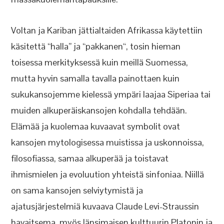
Voltan ja Kariban jättialtaiden Afrikassa käytettiin
käsitettä “halla” ja “pakkanen“, tosin hieman
toisessa merkityksessä kuin meillä Suomessa,
mutta hyvin samalla tavalla painottaen kuin
sukukansojemme kielessä ympäri laajaa Siperiaa tai
muiden alkuperäiskansojen kohdalla tehdään.
Elämää ja kuolemaa kuvaavat symbolit ovat
kansojen mytologisessa muistissa ja uskonnoissa,
filosofiassa, samaa alkuperää ja toistavat
ihmismielen ja evoluution yhteistä sinfoniaa. Niillä
on sama kansojen selviytymistä ja
ajatusjärjestelmiä kuvaava Claude Levi-Straussin
havaitsema, myös länsimaisen kulttuurin Platonin ja