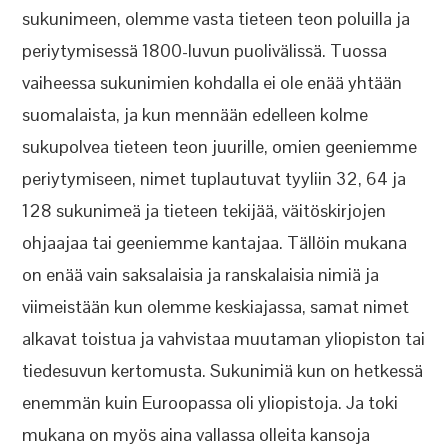
sukunimeen, olemme vasta tieteen teon poluilla ja
periytymisessä 1800-luvun puolivälissä. Tuossa
vaiheessa sukunimien kohdalla ei ole enää yhtään
suomalaista, ja kun mennään edelleen kolme
sukupolvea tieteen teon juurille, omien geeniemme
periytymiseen, nimet tuplautuvat tyyliin 32, 64 ja
128 sukunimeä ja tieteen tekijää, väitöskirjojen
ohjaajaa tai geeniemme kantajaa. Tällöin mukana
on enää vain saksalaisia ja ranskalaisia nimiä ja
viimeistään kun olemme keskiajassa, samat nimet
alkavat toistua ja vahvistaa muutaman yliopiston tai
tiedesuvun kertomusta. Sukunimiä kun on hetkessä
enemmän kuin Euroopassa oli yliopistoja. Ja toki
mukana on myös aina vallassa olleita kansoja