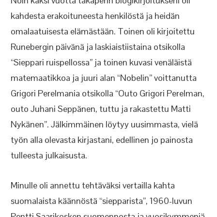
Noin kaksi vuotta takaperin blogikirjoitukseni oli
kahdesta erakoituneesta henkilöstä ja heidän
omalaatuisesta elämästään. Toinen oli kirjoitettu
Runebergin päivänä ja laskiaistiistaina otsikolla
“Sieppari ruispellossa” ja toinen kuvasi venäläistä
matemaatikkoa ja juuri alan “Nobelin” voittanutta
Grigori Perelmania otsikolla “Outo Grigori Perelman,
outo Juhani Seppänen, tuttu ja rakastettu Matti
Nykänen”. Jälkimmäinen löytyy uusimmasta, vielä
työn alla olevasta kirjastani, edellinen jo painosta
tulleesta julkaisusta.
Minulle oli annettu tehtäväksi vertailla kahta
suomalaista käännöstä “siepparista”, 1960-luvun
Pentti Saarikosken suomennosta ja vuosikymmeniä