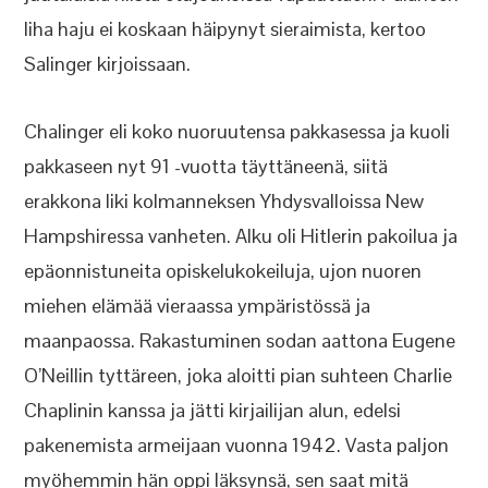
liha haju ei koskaan häipynyt sieraimista, kertoo
Salinger kirjoissaan.
Chalinger eli koko nuoruutensa pakkasessa ja kuoli
pakkaseen nyt 91 -vuotta täyttäneenä, siitä
erakkona liki kolmanneksen Yhdysvalloissa New
Hampshiressa vanheten. Alku oli Hitlerin pakoilua ja
epäonnistuneita opiskelukokeiluja, ujon nuoren
miehen elämää vieraassa ympäristössä ja
maanpaossa. Rakastuminen sodan aattona Eugene
O’Neillin tyttäreen, joka aloitti pian suhteen Charlie
Chaplinin kanssa ja jätti kirjailijan alun, edelsi
pakenemista armeijaan vuonna 1942. Vasta paljon
myöhemmin hän oppi läksynsä, sen saat mitä