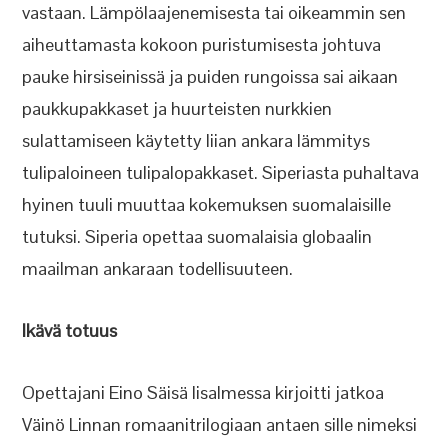
vastaan. Lämpölaajenemisesta tai oikeammin sen
aiheuttamasta kokoon puristumisesta johtuva
pauke hirsiseinissä ja puiden rungoissa sai aikaan
paukkupakkaset ja huurteisten nurkkien
sulattamiseen käytetty liian ankara lämmitys
tulipaloineen tulipalopakkaset. Siperiasta puhaltava
hyinen tuuli muuttaa kokemuksen suomalaisille
tutuksi. Siperia opettaa suomalaisia globaalin
maailman ankaraan todellisuuteen.
Ikävä totuus
Opettajani Eino Säisä Iisalmessa kirjoitti jatkoa
Väinö Linnan romaanitrilogiaan antaen sille nimeksi