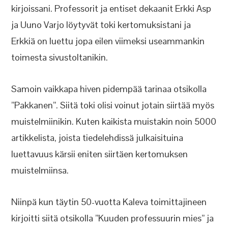
kirjoissani. Professorit ja entiset dekaanit Erkki Asp
ja Uuno Varjo löytyvät toki kertomuksistani ja
Erkkiä on luettu jopa eilen viimeksi useammankin
toimesta sivustoltanikin.
Samoin vaikkapa hiven pidempää tarinaa otsikolla
”Pakkanen”. Siitä toki olisi voinut jotain siirtää myös
muistelmiinikin. Kuten kaikista muistakin noin 5000
artikkelista, joista tiedelehdissä julkaisituina
luettavuus kärsii eniten siirtäen kertomuksen
muistelmiinsa.
Niinpä kun täytin 50-vuotta Kaleva toimittajineen
kirjoitti siitä otsikolla ”Kuuden professuurin mies” ja