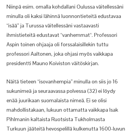
Niinpä esim. omalla kohdallani Oulussa väitellessäni
minulla oli kaksi lähinnä luonnontieteitä edustavaa
“isää” ja Turussa väitellessäni vastaavasti
ihmistieteitä edustavat “vanhemmat“. Professori
Aspin toinen ohjaaja oli forssalaisillekin tuttu
professori Aaltonen, joka ohjasi myös vaikkapa
presidentti Mauno Koiviston väitöskirjan.
Näitä tieteen “isovanhempia” minulla on siis jo 16
sukunimeä ja seuraavassa polvessa (32) ei löydy
enää juurikaan suomalaista nimeä. Ei se olisi
mahdollistakaan, lukuun ottamatta vaikkapa Isak
Pihlmanin kaltaista Ruotsista Tukholmasta
Turkuun jääteitä hevospelillä kulkenutta 1600-luvun