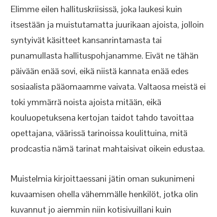
Elimme eilen hallituskriisissä, joka laukesi kuin
itsestään ja muistutamatta juurikaan ajoista, jolloin
syntyivät käsitteet kansanrintamasta tai
punamullasta hallituspohjanamme. Eivät ne tähän
päivään enää sovi, eikä niistä kannata enää edes
sosiaalista pääomaamme vaivata. Valtaosa meistä ei
toki ymmärrä noista ajoista mitään, eikä
kouluopetuksena kertojan taidot tahdo tavoittaa
opettajana, väärissä tarinoissa koulittuina, mitä
prodcastia nämä tarinat mahtaisivat oikein edustaa.
Muistelmia kirjoittaessani jätin oman sukunimeni
kuvaamisen ohella vähemmälle henkilöt, jotka olin
kuvannut jo aiemmin niin kotisivuillani kuin