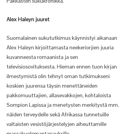
Pakkasten sukukronikka.
Alex Haleyn juuret
Suomalainen sukututkimus käynnistyi aikanaan
Alex Haleyn kirjoittamasta neekeriorjien juuria
kuvanneesta romaanista ja sen
televisiosovituksesta. Hieman ennen tuon kirjan
ilmestymistä olin tehnyt oman tutkimukseni
koskien juurensa täysin menettäneiden
pakkomuuttajien, allasevakkojen, kohtaloista
Sompion Lapissa ja menetysten merkitystä mm.
näiden terveydelle sekä Afrikassa tunnetuille
valtaisten vesistöjärjestelyjen aiheuttamille
massakuolemantapauksille.