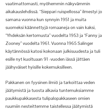
vaatimattomasti, myöhemmin näkyvämmin
aikakauslehdissä. “Sieppari ruispellossa” ilmestyi jo
samana vuonna kun synnyin 1951 ja muita
suomeksi käännettyjä romaaneja on vain kaksi,
“Yhdeksän kertomusta” vuodelta 1953 ja “Fanny ja
Zooney” vuodelta 1961. Vuonna 1965 Salinger
käytännössä katosi kokonaan julkisuudesta ja tuli
esille nyt kuoltuaan 91 -vuoden iässä jättäen
jäähyväiset hyisille kokemuksilleen.
Pakkanen on fyysinen ilmiö ja tarkoittaa veden
jäätymistä ja tuosta alkavia tuntemuksiamme
paukkupakkasesta tulipalopakkaseen omien
ruumiin nesteittemme taistellessa jäätymistä