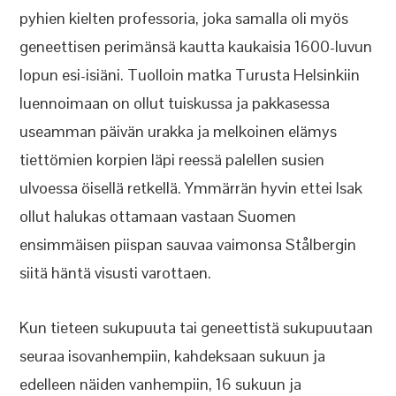
pyhien kielten professoria, joka samalla oli myös
geneettisen perimänsä kautta kaukaisia 1600-luvun
lopun esi-isiäni. Tuolloin matka Turusta Helsinkiin
luennoimaan on ollut tuiskussa ja pakkasessa
useamman päivän urakka ja melkoinen elämys
tiettömien korpien läpi reessä palellen susien
ulvoessa öisellä retkellä. Ymmärrän hyvin ettei Isak
ollut halukas ottamaan vastaan Suomen
ensimmäisen piispan sauvaa vaimonsa Stålbergin
siitä häntä visusti varottaen.
Kun tieteen sukupuuta tai geneettistä sukupuutaan
seuraa isovanhempiin, kahdeksaan sukuun ja
edelleen näiden vanhempiin, 16 sukuun ja