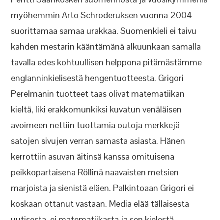
myöhemmin Arto Schroderuksen vuonna 2004
suorittamaa samaa urakkaa. Suomenkieli ei taivu
kahden mestarin kääntämänä alkuunkaan samalla
tavalla edes kohtuullisen helppona pitämästämme
englanninkielisestä hengentuotteesta. Grigori
Perelmanin tuotteet taas olivat matematiikan
kieltä, liki erakkomunkiksi kuvatun venäläisen
avoimeen nettiin tuottamia outoja merkkejä
satojen sivujen verran samasta asiasta. Hänen
kerrottiin asuvan äitinsä kanssa omituisena
peikkopartaisena Röllinä naavaisten metsien
marjoista ja sienistä eläen. Palkintoaan Grigori ei
koskaan ottanut vastaan. Media elää tällaisesta
uutisesta, ei matematiikasta ja sen kielestä.