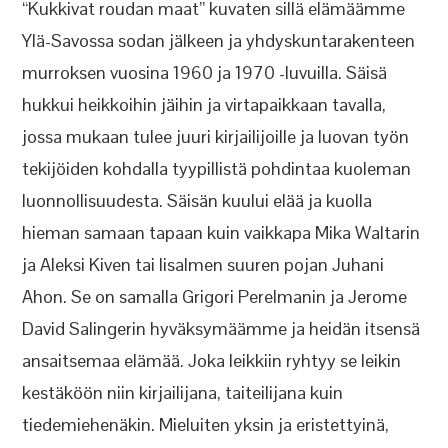
“Kukkivat roudan maat” kuvaten sillä elämäämme
Ylä-Savossa sodan jälkeen ja yhdyskuntarakenteen
murroksen vuosina 1960 ja 1970 -luvuilla. Säisä
hukkui heikkoihin jäihin ja virtapaikkaan tavalla,
jossa mukaan tulee juuri kirjailijoille ja luovan työn
tekijöiden kohdalla tyypillistä pohdintaa kuoleman
luonnollisuudesta. Säisän kuului elää ja kuolla
hieman samaan tapaan kuin vaikkapa Mika Waltarin
ja Aleksi Kiven tai Iisalmen suuren pojan Juhani
Ahon. Se on samalla Grigori Perelmanin ja Jerome
David Salingerin hyväksymäämme ja heidän itsensä
ansaitsemaa elämää. Joka leikkiin ryhtyy se leikin
kestäköön niin kirjailijana, taiteilijana kuin
tiedemiehenäkin. Mieluiten yksin ja eristettyinä,