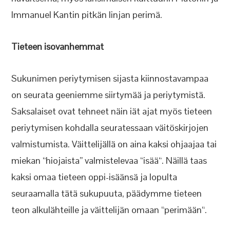
Immanuel Kantin pitkän linjan perimä.
Tieteen isovanhemmat
Sukunimen periytymisen sijasta kiinnostavampaa
on seurata geeniemme siirtymää ja periytymistä.
Saksalaiset ovat tehneet näin iät ajat myös tieteen
periytymisen kohdalla seuratessaan väitöskirjojen
valmistumista. Väittelijällä on aina kaksi ohjaajaa tai
miekan “hiojaista” valmistelevaa “isää“. Näillä taas
kaksi omaa tieteen oppi-isäänsä ja lopulta
seuraamalla tätä sukupuuta, päädymme tieteen
teon alkulähteille ja väittelijän omaan “perimään“.