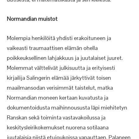
Normandian muistot
Molempia henkilöitä yhdisti erakoituneen ja
vaikeasti traumaattisen elämän ohella
poikkeuksellinen lahjakkuus ja juutalaiset juuret.
Molemmat välttelivät julkisuutta ja erityisesti
kirjailija Salingerin elämää järkyttivät toisen
maailmansodan verisimmät taistelut, matka
Normandian moneen kertaan kuvatusta ja
dokumentoidusta maihinnoususta läpi miehitetyn
Ranskan sekä toiminta vastavakoilussa ja
keskitysleirikokemukset nuorena sotilaana
juutalaisia niistä etujoukoissa vapauttaen. Palaneen