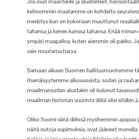
Jos ovat maantiede ja aluetieteet, horisontaa
kehnommin maatamme on kohdeltu seuratessamm
merkitys kun on kokonaan muuttunut reaaliai
tahansa ja kenen kanssa tahansa. Enää minun ei
ympäri maapalloa, kuten aiemmin oli pakko. J
vain muutama harva.
Samaan aikaan Suomen hallitusmuotomme täyt
itsenäisyytemme alkuvuosista, sodan ja rauhan
maailmansodan alustakin oli kulunut tasavuodet
maailman historian suurinta diiliä olisi sitäkin j
Oliko Suomi siinä diilissä myöhemmin ajopuu
näitä outoja sopimuksia, ovat jääneet monella