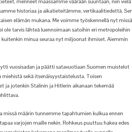
litieteet, menneet maassamme väärään suuntaan, niin vielä
e historiaa ja aikatieteitämme, vertikaalitiedettä. Se
kaisen elämän mukana. Me voimme työskennellä nyt miss
 ole tarvis lähteä luennoimaan satoihin eri metropoleihin
a kuitenkin minua seuraa nyt miljoonat ihmiset. Aiemmin
ti vuosisadan ja päätti satavuotiaan Suomen muistelot
 miehistä sekä itsenäisyystaistelusta. Toisen
 ja jotenkin Stalinin ja Hitlerin aikanaan tekemää
uhlittava.
 ja missä määrin tunnemme tapahtumien kulkua ennen
 tapaa varjojen maille nekin. Rohkeus puuttuu hakea edes