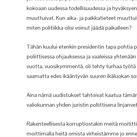
kokoaan uudessa todellisuudessa ja hyväksyen my
muuttuivat. Kun aika- ja paikkatieteet muuttu
miten politiikka olisi voinut jäädä paikalleen?
Tähän kuului etenkin presidentin tapa pohtia
poliittisessa ohjauksessa ja vaaleissa yhtenää
vuotta, vuosikymmentä, oli tehty turhaa työtä 
saamatta edes ikääntyvän suuren ikäluokan sosi
Aina nämä uudistukset tahtoivat kaatua tämän
valiokunnan yhden juristin poliittisena linjanv
Rakenteellisesta korruptiostakin meitä moititti
moittimalla heitä omista virheistämme jo enn