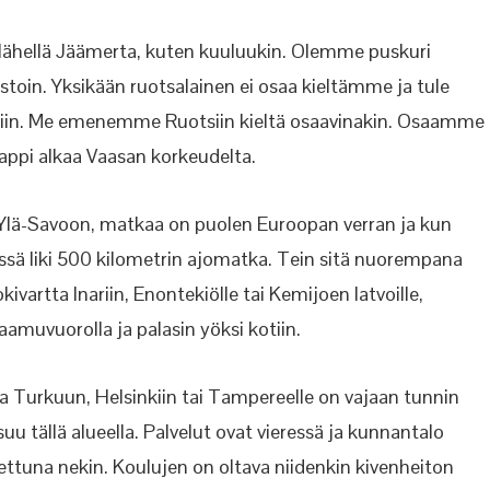
a lähellä Jäämerta, kuten kuuluukin. Olemme puskuri
vastoin. Yksikään ruotsalainen ei osaa kieltämme ja tule
etariin. Me emenemme Ruotsiin kieltä osaavinakin. Osaamme
appi alkaa Vaasan korkeudelta.
, Ylä-Savoon, matkaa on puolen Euroopan verran ja kun
ssä liki 500 kilometrin ajomatka. Tein sitä nuorempana
artta Inariin, Enontekiölle tai Kemijoen latvoille,
aamuvuorolla ja palasin yöksi kotiin.
a Turkuun, Helsinkiin tai Tampereelle on vajaan tunnin
suu tällä alueella. Palvelut ovat vieressä ja kunnantalo
nettuna nekin. Koulujen on oltava niidenkin kivenheiton