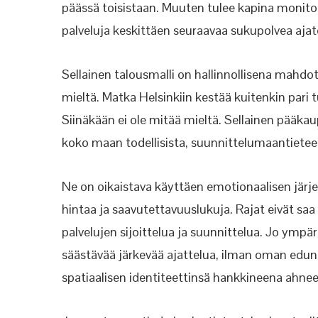
päässä toisistaan. Muuten tulee kapina monito
palveluja keskittäen seuraavaa sukupolvea ajatel
Sellainen talousmalli on hallinnollisena mahdott
mieltä. Matka Helsinkiin kestää kuitenkin pari t
Siinäkään ei ole mitää mieltä. Sellainen pääka
koko maan todellisista, suunnittelumaantietee
Ne on oikaistava käyttäen emotionaalisen järje
hintaa ja saavutettavuuslukuja. Rajat eivät sa
palvelujen sijoittelua ja suunnittelua. Jo ympä
säästävää järkevää ajattelua, ilman oman edun t
spatiaalisen identiteettinsä hankkineena ahne