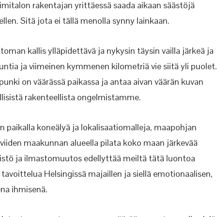
imitalon rakentajan yrittäessä saada aikaan säästöjä
len. Sitä jota ei tällä menolla synny lainkaan.
oman kallis ylläpidettävä ja nykysin täysin vailla järkeä ja
untia ja viimeinen kymmenen kilometriä vie siitä yli puolet.
upunki on väärässä paikassa ja antaa aivan väärän kuvan
llisistä rakenteellista ongelmistamme.
n paikalla koneälyä ja lokalisaatiomalleja, maapohjan
a viiden maakunnan alueella pilata koko maan järkevää
ristö ja ilmastomuutos edellyttää meiltä tätä luontoa
avoittelua Helsingissä majaillen ja siellä emotionaalisen,
ena ihmisenä.