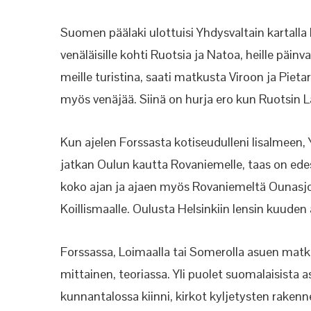
Suomen päälaki ulottuisi Yhdysvaltain kartall
venäläisille kohti Ruotsia ja Natoa, heille päin
meille turistina, saati matkusta Viroon ja Pi
myös venäjää. Siinä on hurja ero kun Ruotsin L
Kun ajelen Forssasta kotiseudulleni Iisalmeen
jatkan Oulun kautta Rovaniemelle, taas on ede
koko ajan ja ajaen myös Rovaniemeltä Ounasjokiv
Koillismaalle. Oulusta Helsinkiin lensin kuuden 
Forssassa, Loimaalla tai Somerolla asuen matk
mittainen, teoriassa. Yli puolet suomalaisista a
kunnantalossa kiinni, kirkot kyljetysten raken