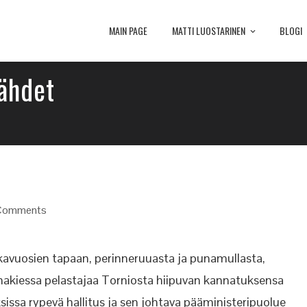
MAIN PAGE
MATTI LUOSTARINEN
BLOGI
tähdet
Comments
kavuosien tapaan, perinneruuasta ja punamullasta,
 hakiessa pelastajaa Torniosta hiipuvan kannatuksensa
ksissa rypevä hallitus ja sen johtava pääministeripuolue