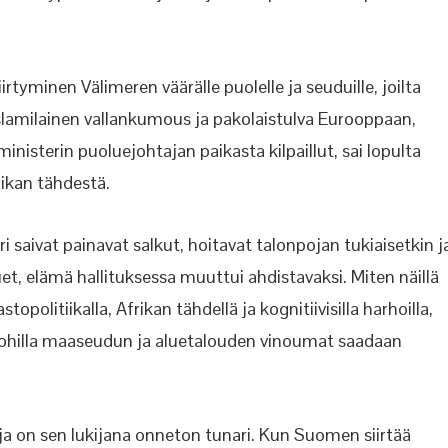
tyminen Välimeren väärälle puolelle ja seuduille, joilta
-islamilainen vallankumous ja pakolaistulva Eurooppaan,
ministerin puoluejohtajan paikasta kilpaillut, sai lopulta
rikan tähdestä.
saivat painavat salkut, hoitavat talonpojan tukiaisetkin j
et, elämä hallituksessa muuttui ahdistavaksi. Miten näillä
topolitiikalla, Afrikan tähdellä ja kognitiivisilla harhoilla,
a lohilla maaseudun ja aluetalouden vinoumat saadaan
a on sen lukijana onneton tunari. Kun Suomen siirtää