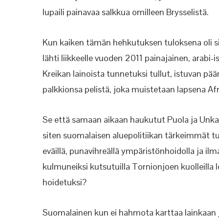
lupaili painavaa salkkua omilleen Brysselistä.
Kun kaiken tämän hehkutuksen tuloksena oli siir
lähti liikkeelle vuoden 2011 painajainen, arabi
Kreikan lainoista tunnetuksi tullut, istuvan pää
palkkionsa pelistä, joka muistetaan lapsena Af
Se että samaan aikaan haukutut Puola ja Unkari 
siten suomalaisen aluepolitiikan tärkeimmät tu
eväillä, punavihreällä ympäristönhoidolla ja ilmas
kulmuneiksi kutsutuilla Tornionjoen kuolleill
hoidetuksi?
Suomalainen kun ei hahmota karttaa lainkaan j