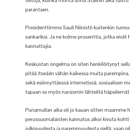
tietoja, kuinka monta uhria Stalinin aika tuot
parantaen.
Presidenttimme Sauli Niinistö kuitenkin tunnu
sankariksi. Ja ne kolme prosenttia, jotka eivät
kannattajia.
Keskustan ongelma on siten henkilöitynyt sella
pitää itseään vähän kaikessa muita parempina, 
sekä esiinnyttäessä internetissä, sosiaalisen m
tapaan se myös narsismin lähteiltä häpeilemätt
Punamullan aika oli jo kauan sitten maamme his
perussuomalaisten kannatus alkoi kivuta kohti pi
julkisuudesta ja paremmuudesta siellä, vaan p