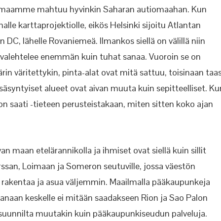
etty maamme mahtuu hyvinkin Saharan autiomaahan. Kun
 karttaprojektiolle, eikös Helsinki sijoitu Atlantan
DC, lähelle Rovaniemeä. Ilmankos siellä on välillä niin
n valehtelee enemmän kuin tuhat sanaa. Vuoroin se on
in väritettykin, pinta-alat ovat mitä sattuu, toisinaan taa
sisäsyntyiset alueet ovat aivan muuta kuin sepitteelliset. Ku
don saati -tieteen perusteistakaan, miten sitten koko ajan
 maan etelärannikolla ja ihmiset ovat siellä kuin sillit
rssan, Loimaan ja Someron seutuville, jossa väestön
sta rakentaa ja asua väljemmin. Maailmalla pääkaupunkeja
aikanaan keskelle ei mitään saadakseen Rion ja Sao Palon
suunnilta muutakin kuin pääkaupunkiseudun palveluja.