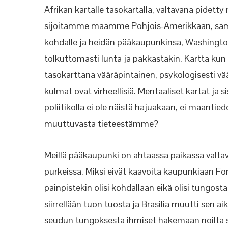
Afrikan kartalle tasokartalla, valtavana pid
sijoitamme maamme Pohjois-Amerikkaan, samalle
kohdalle ja heidän pääkaupunkinsa, Washington 
tolkuttomasti lunta ja pakkastakin. Kartta ku
tasokarttana vääräpintainen, psykologisesti väär
kulmat ovat virheellisiä. Mentaaliset kartat ja 
poliitikolla ei ole näistä hajuakaan, ei maantie
muuttuvasta tieteestämme?
Meillä pääkaupunki on ahtaassa paikassa valtavan
purkeissa. Miksi eivät kaavoita kaupunkiaan Fo
painpistekin olisi kohdallaan eikä olisi tungo
siirrellään tuon tuosta ja Brasilia muutti sen 
seudun tungoksesta ihmiset hakemaan noilta 