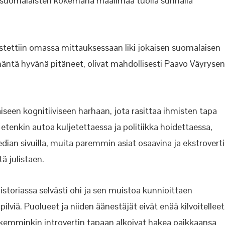
ti suomalaisten kokemana maailmaa tuolla sunnalla
stettiin omassa mittauksessaan liki jokaisen suomalaisen
 häntä hyvänä pitäneet, olivat mahdollisesti Paavo Väyrysen
iseen kognitiiviseen harhaan, jota rasittaa ihmisten tapa
etenkin autoa kuljetettaessa ja politiikka hoidettaessa,
edian sivuilla, muita paremmin asiat osaavina ja ekstrovert
ä julistaen.
toriassa selvästi ohi ja sen muistoa kunnioittaen
lviä. Puolueet ja niiden äänestäjät eivät enää kilvoitelleet
ikemminkin introvertin tapaan alkoivat hakea paikkaansa