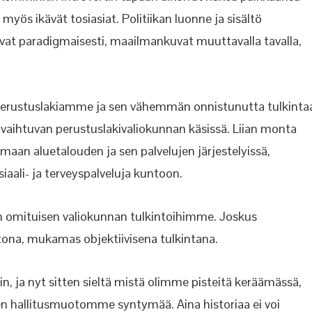
ös ikävät tosiasiat. Politiikan luonne ja sisältö
ivat paradigmaisesti, maailmankuvat muuttavalla tavalla,
 perustuslakiamme ja sen vähemmän onnistunutta tulkinta
n vaihtuvan perustuslakivaliokunnan käsissä. Liian monta
maan aluetalouden ja sen palvelujen järjestelyissä,
aali- ja terveyspalveluja kuntoon.
 omituisen valiokunnan tulkintoihimme. Joskus
etona, mukamas objektiivisena tulkintana.
in, ja nyt sitten sieltä mistä olimme pisteitä keräämässä,
en hallitusmuotomme syntymää. Aina historiaa ei voi