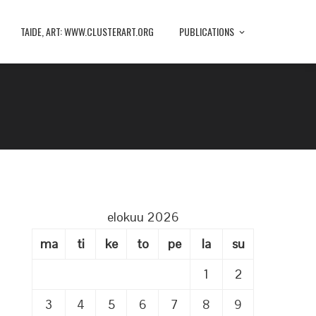
TAIDE, ART: WWW.CLUSTERART.ORG
PUBLICATIONS
elokuu 2026
ma
ti
ke
to
pe
la
su
1
2
3
4
5
6
7
8
9