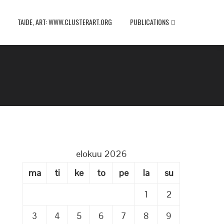
TAIDE, ART: WWW.CLUSTERART.ORG
PUBLICATIONS
elokuu 2026
ma
ti
ke
to
pe
la
su
1
2
3
4
5
6
7
8
9