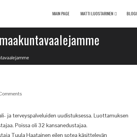
MAIN PAGE
MATTI LUOSTARINEN
BLOGI
i maakuntavaalejamme
untavaalejamme
Comments
ali- ja terveyspalveluiden uudistuksessa. Luottamuksen
tajaa. Poissa oli 32 kansanedustajaa.
aja Tuula Haatainen eilen sotea käsittelevän