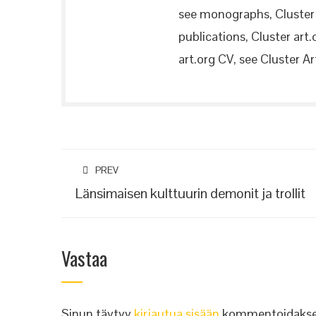
see monographs, Cluster a
publications, Cluster art.
art.org CV, see Cluster Art
PREV
Länsimaisen kulttuurin demonit ja trollit
Vastaa
Sinun täytyy
kirjautua sisään
kommentoidakse