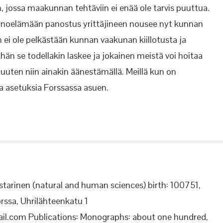
, jossa maakunnan tehtäviin ei enää ole tarvis puuttua.
keinoelämään panostus yrittäjineen nousee nyt kunnan
 ei ole pelkästään kunnan vaakunan kiillotusta ja
än se todellakin laskee ja jokainen meistä voi hoitaa
uten niin ainakin äänestämällä. Meillä kun on
ja asetuksia Forssassa asuen.
starinen (natural and human sciences) birth: 100751,
rssa, Uhrilähteenkatu 1
il.com Publications: Monographs: about one hundred,