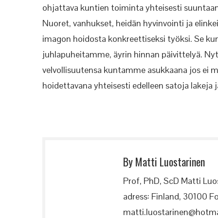
ohjattava kuntien toiminta yhteisesti suuntaan
Nuoret, vanhukset, heidän hyvinvointi ja elin
imagon hoidosta konkreettiseksi työksi. Se kun
juhlapuheitamme, äyrin hinnan päivittelyä. Nyth
velvollisuutensa kuntamme asukkaana jos ei mu
hoidettavana yhteisesti edelleen satoja lakeja 
By Matti Luostarinen
Prof, PhD, ScD Matti Luo
adress: Finland, 30100 Fo
matti.luostarinen@hotma