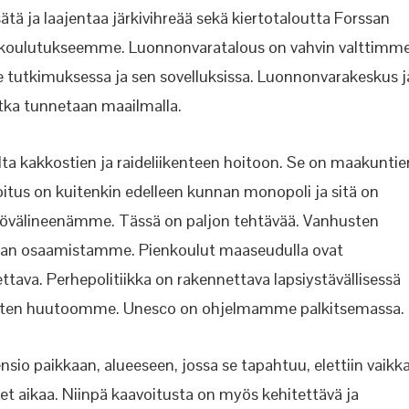
tä ja laajentaa järkivihreää sekä kiertotaloutta Forssan
örikoulutukseemme. Luonnonvaratalous on vahvin valttimm
 tutkimuksessa ja sen sovelluksissa. Luonnonvarakeskus j
tka tunnetaan maailmalla.
a kakkostien ja raideliikenteen hoitoon. Se on maakuntie
itus on kuitenkin edelleen kunnan monopoli ja sitä on
övälineenämme. Tässä on paljon tehtävää. Vanhusten
 alan osaamistamme. Pienkoulut maaseudulla ovat
ettava. Perhepolitiikka on rakennettava lapsiystävällisessä
taten huutoomme. Unesco on ohjelmamme palkitsemassa.
nsio paikkaan, alueeseen, jossa se tapahtuu, elettiin vaikk
et aikaa. Niinpä kaavoitusta on myös kehitettävä ja