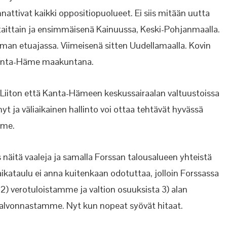
attivat kaikki oppositiopuolueet. Ei siis mitään uutta
rtaittain ja ensimmäisenä Kainuussa, Keski-Pohjanmaalla.
ieman etuajassa. Viimeisenä sitten Uudellamaalla. Kovin
Kanta-Häme maakuntana.
iiton että Kanta-Hämeen keskussairaalan valtuustoissa
yt ja väliaikainen hallinto voi ottaa tehtävät hyvässä
mme.
näitä vaaleja ja samalla Forssan talousalueen yhteistä
ikataulu ei anna kuitenkaan odotuttaa, jolloin Forssassa
2) verotuloistamme ja valtion osuuksista 3) alan
alvonnastamme. Nyt kun nopeat syövät hitaat.