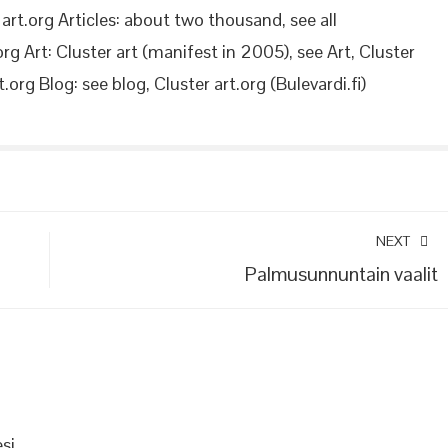
rt.org Articles: about two thousand, see all
org Art: Cluster art (manifest in 2005), see Art, Cluster
.org Blog: see blog, Cluster art.org (Bulevardi.fi)
NEXT
Palmusunnuntain vaalit
si.