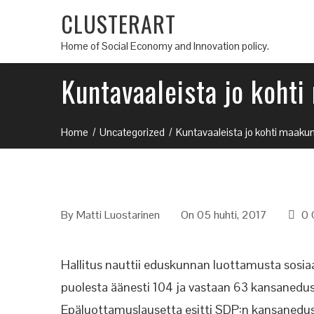
CLUSTERART
Home of Social Economy and Innovation policy.
Kuntavaaleista jo koht
Home
Uncategorized
Kuntavaaleista jo kohti maak
By
Matti Luostarinen
On 05 huhti, 2017
0 
Hallitus nauttii eduskunnan luottamusta sosia
puolesta äänesti 104 ja vastaan 63 kansanedus
Epäluottamuslausetta esitti SDP:n kansanedust