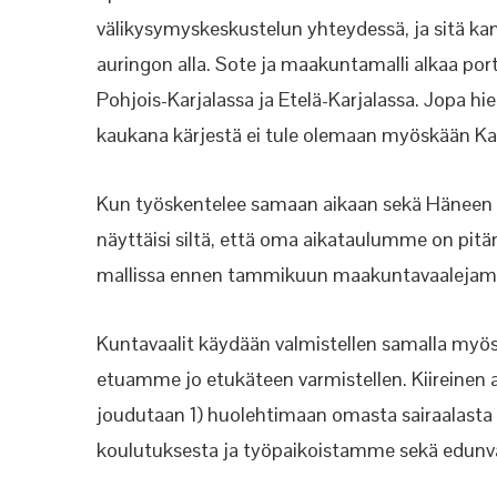
välikysymyskeskustelun yhteydessä, ja sitä kann
auringon alla. Sote ja maakuntamalli alkaa po
Pohjois-Karjalassa ja Etelä-Karjalassa. Jopa h
kaukana kärjestä ei tule olemaan myöskään 
Kun työskentelee samaan aikaan sekä Häneen L
näyttäisi siltä, että oma aikataulumme on pitän
mallissa ennen tammikuun maakuntavaaleja
Kuntavaalit käydään valmistellen samalla myös 
etuamme jo etukäteen varmistellen. Kiireinen a
joudutaan 1) huolehtimaan omasta sairaalasta 
koulutuksesta ja työpaikoistamme sekä edunv