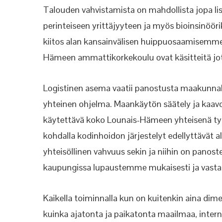
Talouden vahvistamista on mahdollista jopa lisä
perinteiseen yrittäjyyteen ja myös bioinsinö
kiitos alan kansainvälisen huippuosaamisemme
Hämeen ammattikorkekoulu ovat käsitteitä jo
Logistinen asema vaatii panostusta maakunnalt
yhteinen ohjelma. Maankäytön säätely ja kaavo
käytettävä koko Lounais-Hämeen yhteisenä ty
kohdalla kodinhoidon järjestelyt edellyttävät
yhteisöllinen vahvuus sekin ja niihin on panost
kaupungissa lupaustemme mukaisesti ja vas
Kaikella toiminnalla kun on kuitenkin aina dime
kuinka ajatonta ja paikatonta maailmaa, intern