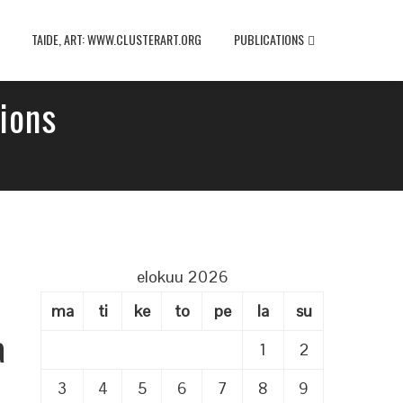
TAIDE, ART: WWW.CLUSTERART.ORG
PUBLICATIONS
ions
elokuu 2026
ma
ti
ke
to
pe
la
su
a
1
2
3
4
5
6
7
8
9