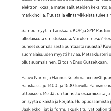
elektroniikkaa ja materiaalitieteiden keksintöjä.
markkinoilla. Puusta ja elintarvikkeista tulee 
Sampo myytiin Tanskaan. KOP ja SYP Ruotsiin.
ulkolaisesta omistuksesta. Vai olemmeko? Kos
puheet suomalaisesta puhtaasta ruuasta? Kovin 
suomalaisuuden myytti häviää. Metsäklusteri on
ollut suomalainen. Ei tosin Enso Gutzeitkaan.
Paavo Nurmi ja Hannes Kolehmainen eivät juos
Ranskassa jo 1400- ja 1500-luvuilla Pariisin en
otteeseen. Meidät on tunnettu osaamisesta ja 
on syytä oikaista ja korjata. Huippuosaamista j
Jääkiekkoilijat ja formulakuskit tulivat paljon 