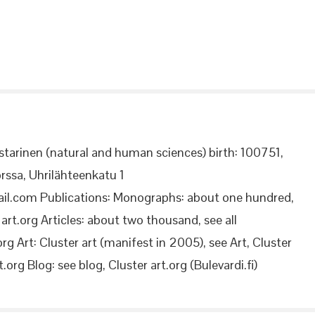
starinen (natural and human sciences) birth: 100751,
rssa, Uhrilähteenkatu 1
il.com Publications: Monographs: about one hundred,
rt.org Articles: about two thousand, see all
org Art: Cluster art (manifest in 2005), see Art, Cluster
.org Blog: see blog, Cluster art.org (Bulevardi.fi)