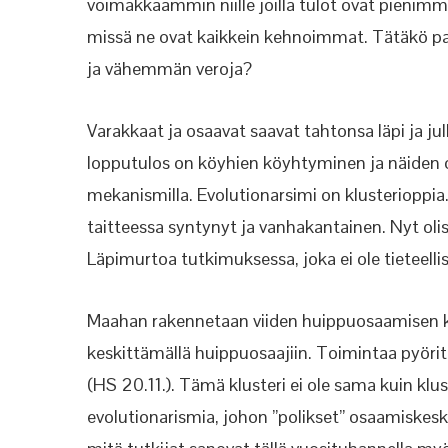
voimakkaammin niille joilla tulot ovat pienimm
missä ne ovat kaikkein kehnoimmat. Tätäkö palv
ja vähemmän veroja?
Varakkaat ja osaavat saavat tahtonsa läpi ja jul
lopputulos on köyhien köyhtyminen ja näiden 
mekanismilla. Evolutionarsimi on klusterioppia
taitteessa syntynyt ja vanhakantainen. Nyt olisi 
Läpimurtoa tutkimuksessa, joka ei ole tieteelli
Maahan rakennetaan viiden huippuosaamisen 
keskittämällä huippuosaajiin. Toimintaa pyörit
(HS 20.11.). Tämä klusteri ei ole sama kuin
klu
evolutionarismia, johon ”polikset” osaamiskes