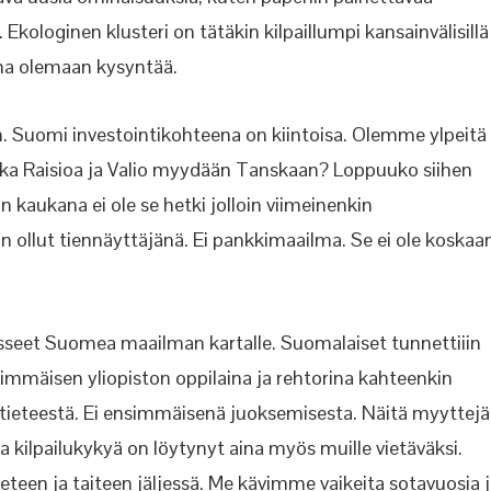
 Ekologinen klusteri on tätäkin kilpaillumpi kansainvälisillä
aina olemaan kysyntää.
 Suomi investointikohteena on kiintoisa. Olemme ylpeitä
ka Raisioa ja Valio myydään Tanskaan? Loppuuko siihen
kaukana ei ole se hetki jolloin viimeinenkin
 ollut tiennäyttäjänä. Ei pankkimaailma. Se ei ole koskaa
seet Suomea maailman kartalle. Suomalaiset tunnettiiin
simmäisen yliopiston oppilaina ja rehtorina kahteenkin
tieteestä. Ei ensimmäisenä juoksemisesta. Näitä myyttejä
a kilpailukykyä on löytynyt aina myös muille vietäväksi.
tieteen ja taiteen jäljessä. Me kävimme vaikeita sotavuosia 