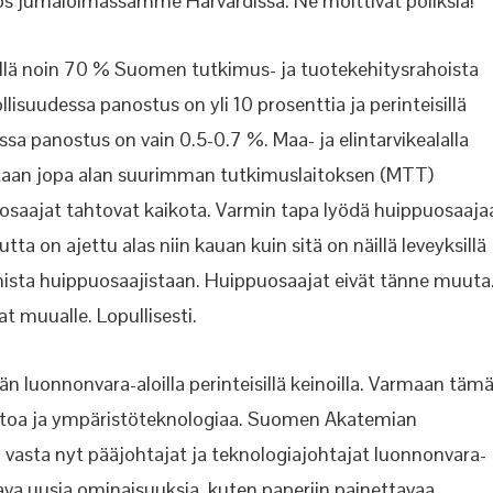
yös jumaloimassamme Harvardissa. Ne moittivat poliksia!
illä noin 70 % Suomen tutkimus- ja tuotekehitysrahoista
teollisuudessa panostus on
yli 10 prosenttia ja perinteisillä
ssa panostus on vain 0.5-0.7 %. Maa- ja elintarvikealalla
aan jopa alan suurimman tutkimuslaitoksen (MTT)
puosaajat tahtovat kaikota. Varmin tapa lyödä huippuosaaja
ta on ajettu alas niin kauan kuin sitä on näillä leveyksillä
omista huippuosaajistaan. Huippuosaajat eivät tänne muuta
 muualle. Lopullisesti.
vän
luonnonvara-aloilla perinteisillä keinoilla. Varmaan täm
toa ja ympäristöteknologiaa. Suomen Akatemian
vasta nyt pääjohtajat ja teknologiajohtajat luonnonvara-
atava uusia ominaisuuksia, kuten paperiin painettavaa