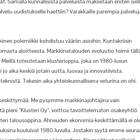
ät. Samalla kunnallisista palveluista maksetaan
eniten siel
elu-uudistukselle haettiin? Varakkaille parempia palveluj
kinen polemiikki kohdistuu vääriin asioihin. Kuntakriisin
omasta aloitteesta. Markkinatalouden
evoluutio toimii täll
. Meillä toteutetaan klusterioppia, joka on 1980-luvun
jo aika keskiä jotain uutta, luovaa ja innovatiivista.
steknistä. Tekesin aika yhteiskunnallisena veturina on ohi.
keskittymää. Me pysymme markkinajohtajina vain
tä pieni ”Klusteri Oy”, voittoa tavoittelematon osakeyhtiö
steri talousoppina. Ahneuden ekonomia keskittämällä ei ol
kuksina kuuluivat 1980-luvulla. Jostakin syytä emme seura