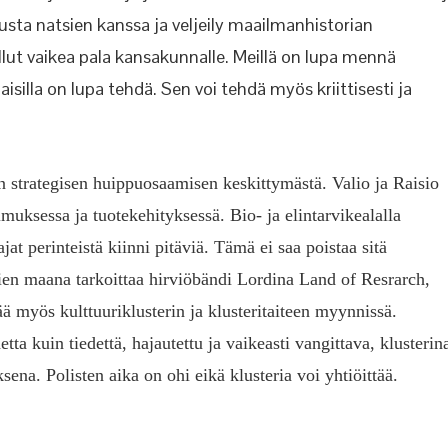
ta natsien kanssa ja veljeily maailmanhistorian
ut vaikea pala kansakunnalle. Meillä on lupa mennä
illa on lupa tehdä. Sen voi tehdä myös kriittisesti ja
n strategisen huippuosaamisen keskittymästä. Valio ja Raisio
muksessa ja tuotekehityksessä. Bio- ja elintarvikealalla
jat perinteistä kiinni pitäviä. Tämä ei saa poistaa sitä
n maana tarkoittaa hirviöbändi Lordina Land of Resrarch,
ää myös kulttuuriklusterin ja klusteritaiteen myynnissä.
ta kuin tiedettä, hajautettu ja vaikeasti vangittava, klusterin
ena. Polisten aika on ohi eikä klusteria voi yhtiöittää.