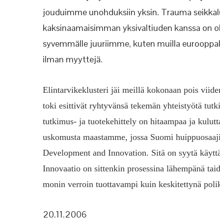
jouduimme unohduksiin yksin. Trauma seikkalus
kaksinaamaisimman yksivaltiuden kanssa on oll
syvemmälle juuriimme, kuten muilla eurooppalais
ilman myyttejä.
Elintarvikeklusteri jäi meillä kokonaan pois
viide
toki esittivät
ryhtyvänsä tekemän yhteistyötä tutki
tutkimus- ja tuotekehittely on hitaampaa ja kulutta
uskomusta maastamme, jossa Suomi huippuosaajie
Development
and Innovation. Sitä on syytä käytt
Innovaatio on sittenkin prosessina lähempänä taidet
monin verroin tuottavampi kuin keskitettynä poliks
20.11.2006