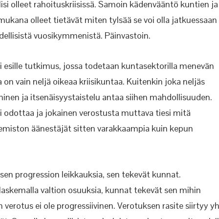
 olisi olleet rahoituskriisissä. Samoin kädenvääntö kuntien ja
ukana olleet tietävät miten tylsää se voi olla jatkuessaan
ellisistä vuosikymmenistä. Päinvastoin.
uli esille tutkimus, jossa todetaan kuntasektorilla menevän
on vain neljä oikeaa kriisikuntaa. Kuitenkin joka neljäs
inen ja itsenäisyystaistelu antaa siihen
mahdollisuuden.
oi odottaa ja jokainen verostusta muttava tiesi mitä
semiston äänestäjät sitten varakkaampia kuin kepun
sen progression leikkauksia, sen tekevät kunnat.
laskemalla valtion osuuksia, kunnat tekevät sen mihin
erotus ei ole progressiivinen. Verotuksen rasite siirtyy y