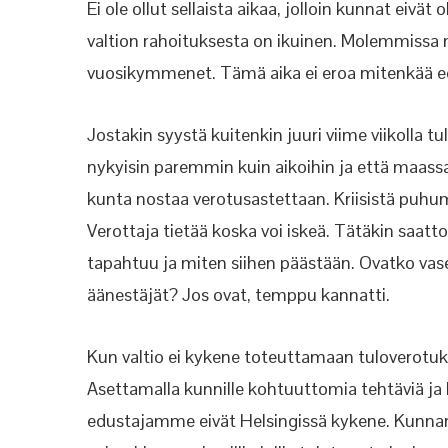
Ei ole
ollut sellaista aikaa, jolloin kunnat eivät
valtion rahoituksesta on ikuinen. Molemmissa m
vuosikymmenet. Tämä aika ei eroa mitenkää ed
Jostakin syystä kuitenkin juuri
viime
viikolla t
nykyisin
paremmin kuin aikoihin ja että maassa 
kunta nostaa verotusastettaan. Kriisistä puhum
Verottaja tietää koska voi iskeä. Tätäkin saatt
tapahtuu ja miten siihen päästään. Ovatko va
äänestäjät? Jos ovat, temppu kannatti.
Kun valtio ei kykene toteuttamaan tuloverotuk
Asettamalla kunnille kohtuuttomia tehtäviä ja 
edustajamme eivät Helsingissä kykene. Kunnan v