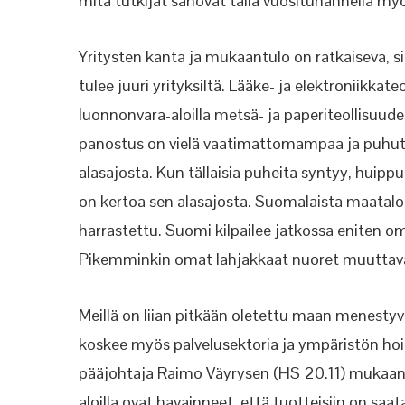
mitä tutkijat sanovat tällä vuosituhannella m
Yritysten kanta
ja mukaantulo on ratkaiseva, s
tulee juuri yrityksiltä. Lääke- ja elektroniikka
luonnonvara-aloilla metsä- ja paperiteollisuude
panostus on vielä vaatimattomampaa ja puhut
alasajosta. Kun
tällaisia puheita syntyy, huip
on
kertoa sen alasajosta. Suomalaista maatalout
harrastettu. Suomi kilpailee jatkossa eniten 
Pikemminkin omat lahjakkaat nuoret muuttavat
Meillä on liian pitkään oletettu maan menesty
koskee myös palvelusektoria ja
ympäristön hoi
pääjohtaja Raimo Väyrysen (HS 20.11) mukaan 
aloilla ovat havainneet, että tuotteisiin on sa