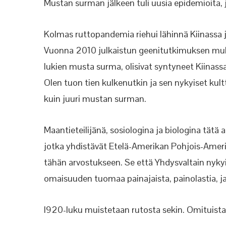
Mustan surman jälkeen tuli uusia epidemioita,
Kolmas ruttopandemia riehui lähinnä Kiinassa ja
Vuonna 2010 julkaistun geenitutkimuksen mu
lukien musta surma, olisivat syntyneet Kiinassa
Olen tuon tien kulkenutkin ja sen nykyiset kult
kuin juuri mustan surman.
Maantieteilijänä, sosiologina ja biologina tätä 
jotka yhdistävät Etelä-Amerikan Pohjois-Amerik
tähän arvostukseen. Se että Yhdysvaltain nyky
omaisuuden tuomaa painajaista, painolastia, ja 
I920-luku muistetaan rutosta sekin. Omituist