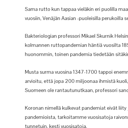
Sama rutto kun tappaa vieläkin eri puolilla ma
vuosiin, Venäjän Aasian -puoleisilla perukoilla s
Bakteriologian professori Mikael Skurnik Helsi
kolmannen ruttopandemian häntiä vuosilta 1
huonommin, toinen pandemia tiedetään sitäk
Musta surma vuosina 1347-1700 tappoi enemm
arvioitu, että jopa 200 miljoonaa ihmistä ku
Suomeen ole rantautunutkaan, professori san
Koronan nimellä kulkevat pandemiat eivät liity 
pandemioista, tarkoitamme vuosisatoja raivonnei
tunnetuin, kesti vuosisatoja.