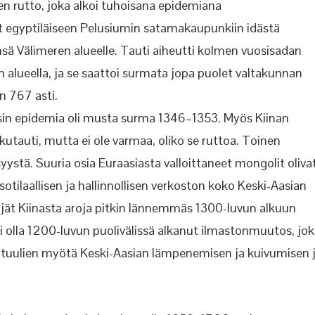
n rutto, joka alkoi tuhoisana epidemiana
ut egyptiläiseen Pelusiumin satamakaupunkiin idästä
sensä Välimeren alueelle. Tauti aiheutti kolmen vuosisadan
 alueella, ja se saattoi surmata jopa puolet valtakunnan
n 767 asti.
in epidemia oli musta surma 1346–1353. Myös Kiinan
lkutauti, mutta ei ole varmaa, oliko se ruttoa. Toinen
ystä. Suuria osia Euraasiasta valloittaneet mongolit oliva
 sotilaallisen ja hallinnollisen verkoston koko Keski-Aasian
rsijät Kiinasta aroja pitkin lännemmäs 1300-luvun alkuun
 olla 1200-luvun puolivälissä alkanut ilmastonmuutos, jo
tuulien myötä Keski-Aasian lämpenemisen ja kuivumisen 