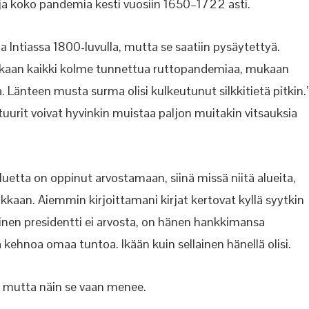
 ja koko pandemia kesti vuosiin 1650–1722 asti.
 Intiassa 1800-luvulla, mutta se saatiin pysäytettyä.
kaan kaikki kolme tunnettua ruttopandemiaa, mukaan
. Länteen musta surma olisi kulkeutunut silkkitietä pitkin.
tuurit voivat hyvinkin muistaa paljon muitakin vitsauksia
aluetta on oppinut arvostamaan, siinä missä niitä alueita,
kaan. Aiemmin kirjoittamani kirjat kertovat kyllä syytkin
inen presidentti ei arvosta, on hänen hankkimansa
kehnoa omaa tuntoa. Ikään kuin sellainen hänellä olisi.
a mutta näin se vaan menee.