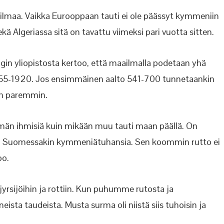
ailmaa. Vaikka Eurooppaan tauti ei ole päässyt kymmeniin
ekä Algeriassa sitä on tavattu viimeksi pari vuotta sitten.
ngin yliopistosta kertoo, että maailmalla podetaan yhä
855-1920. Jos ensimmäinen aalto 541-700 tunnetaankin
in paremmin.
än ihmisiä kuin mikään muu tauti maan päällä. On
oli, Suomessakin kymmeniätuhansia. Sen koommin rutto ei
oo.
jyrsijöihin ja rottiin. Kun puhumme rutosta ja
sta taudeista. Musta surma oli niistä siis tuhoisin ja