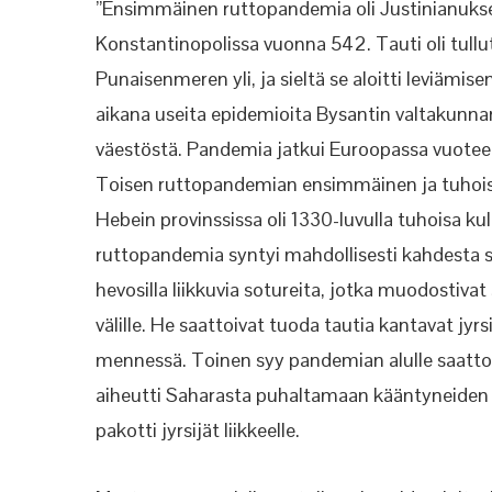
”Ensimmäinen ruttopandemia oli Justinianukse
Konstantinopolissa vuonna 542. Tauti oli tull
Punaisenmeren yli, ja sieltä se aloitti leviämi
aikana useita epidemioita Bysantin valtakunnan
väestöstä. Pandemia jatkui Euroopassa vuotee
Toisen ruttopandemian ensimmäinen ja tuhois
Hebein provinssissa oli 1330-luvulla tuhoisa ku
ruttopandemia syntyi mahdollisesti kahdesta sy
hevosilla liikkuvia sotureita, jotka muodostivat
välille. He saattoivat tuoda tautia kantavat jy
mennessä. Toinen syy pandemian alulle saattoi
aiheutti Saharasta puhaltamaan kääntyneiden 
pakotti jyrsijät liikkeelle.