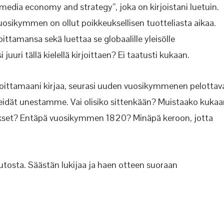
 media economy and strategy”, joka on kirjoistani luetuin.
vuosikymmen on ollut poikkeuksellisen tuotteliasta aikaa.
joittamansa sekä luettaa se globaalille yleisölle
i juuri tällä kielellä kirjoittaen? Ei taatusti kukaan.
joittamaani kirjaa, seurasi uuden vuosikymmenen pelottav
meidät unestamme. Vai olisiko sittenkään? Muistaako kuka
ukset? Entäpä vuosikymmen 1820? Minäpä keroon, jotta
osta. Säästän lukijaa ja haen otteen suoraan