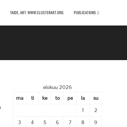
TAIDE, ART: WWW.CLUSTERART.ORG
PUBLICATIONS
elokuu 2026
ma
ti
ke
to
pe
la
su
a
1
2
3
4
5
6
7
8
9