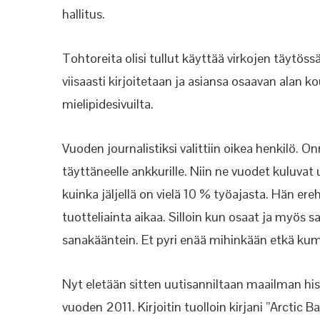
hallitus.
Tohtoreita olisi tullut käyttää virkojen täytö
viisaasti kirjoitetaan ja asiansa osaavan alan k
mielipidesivuilta.
Vuoden journalistiksi valittiin oikea henkilö. 
täyttäneelle ankkurille. Niin ne vuodet kuluvat 
kuinka jäljellä on vielä 10 % työajasta. Hän ereh
tuotteliainta aikaa. Silloin kun osaat ja myös sa
sanakääntein. Et pyri enää mihinkään etkä kuma
Nyt eletään sitten uutisanniltaan maailman hi
vuoden 2011. Kirjoitin tuolloin kirjani ”Arctic