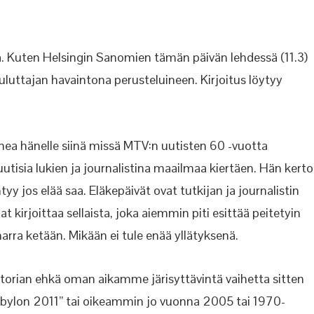
ssä. Kuten Helsingin Sanomien tämän päivän lehdessä (11.3)
ouluttajan havaintona perusteluineen. Kirjoitus löytyy
Onnea hänelle siinä missä MTV:n uutisten 60 -vuotta
uutisia lukien ja journalistina maailmaa kiertäen. Hän kerto
tyy jos elää saa. Eläkepäivät ovat tutkijan ja journalistin
at kirjoittaa sellaista, joka aiemmin piti esittää peitetyin
rra ketään. Mikään ei tule enää yllätyksenä.
storian ehkä oman aikamme järisyttävintä vaihetta sitten
 Babylon 2011” tai oikeammin jo vuonna 2005 tai 1970-