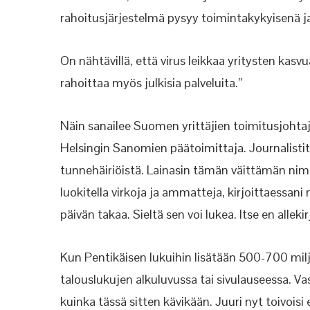
rahoitusjärjestelmä pysyy toimintakykyisenä ja
On nähtävillä, että virus leikkaa yritysten kas
rahoittaa myös julkisia palveluita.”
Näin sanailee Suomen yrittäjien toimitusjohtaj
Helsingin Sanomien päätoimittaja. Journalisti
tunnehäiriöistä. Lainasin tämän väittämän nim
luokitella virkoja ja ammatteja, kirjoittaessa
päivän takaa. Sieltä sen voi lukea. Itse en allek
Kun Pentikäisen lukuihin lisätään 500-700 milj
talouslukujen alkuluvussa tai sivulauseessa. 
kuinka tässä sitten kävikään. Juuri nyt toivois