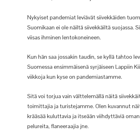
Nykyiset pandemiat leviävät siivekkäiden tuom
Suomikaan ei ole näiltä siivekkäiltä suojassa. S
viisas ihminen lentokoneineen.
Kun hän saa jossakin taudin, se kyllä tahtoo l
Suomessa ensimmäisenä syrjäiseen Lappiin Kiina
viikkoja kun kyse on pandemiastamme.
Sitä voi torjua vain välttelemällä näitä siivekk
toimittajia ja turistejamme. Olen kuvannut nä
krääsää kuluttavia ja itseään viihdyttäviä oman 
pelureita, flaneeraajia jne.