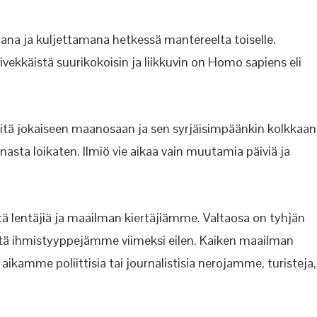
ana ja kuljettamana hetkessä mantereelta toiselle.
iivekkäistä suurikokoisin ja liikkuvin on Homo sapiens eli
evitä jokaiseen maanosaan ja sen syrjäisimpäänkin kolkkaan
sta loikaten. Ilmiö vie aikaa vain muutamia päiviä ja
äitä lentäjiä ja maailman kiertäjiämme. Valtaosa on tyhjän
itä ihmistyyppejämme viimeksi eilen. Kaiken maailman
aikamme poliittisia tai journalistisia nerojamme, turisteja,