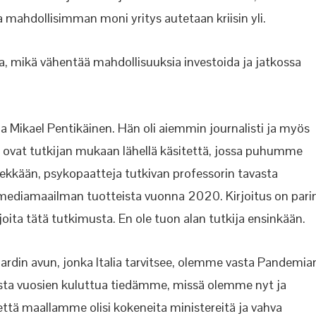
 mahdollisimman moni yritys autetaan kriisin yli.
vua, mikä vähentää mahdollisuuksia investoida ja jatkossa
a Mikael Pentikäinen. Hän oli aiemmin journalisti ja myös
t ovat tutkijan mukaan lähellä käsitettä, jossa puhumme
ekkään, psykopaatteja tutkivan professorin tavasta
ni mediamaailman tuotteista vuonna 2020. Kirjoitus on pari
irjoita tätä tutkimusta. En ole tuon alan tutkija ensinkään.
ardin avun, jonka Italia tarvitsee, olemme vasta Pandemia
Vasta vuosien kuluttua tiedämme, missä olemme nyt ja
i että maallamme olisi kokeneita ministereitä ja vahva