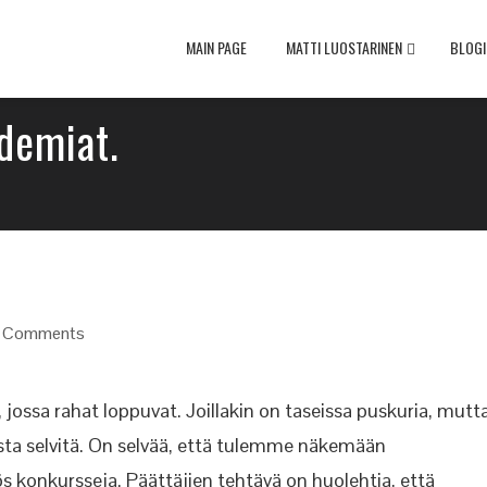
MAIN PAGE
MATTI LUOSTARINEN
BLOGI
demiat.
 Comments
 jossa rahat loppuvat. Joillakin on taseissa puskuria, mutt
itteista selvitä. On selvää, että tulemme näkemään
ös konkursseja. Päättäjien tehtävä on huolehtia, että