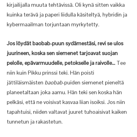
kirjailijalla muuta tehtävissä. Oli kynä sitten vaikka
kuinka terävä ja paperi liidulla käsiteltyä, hybridin ja
kybermaailman torjuntaan myrkytetty.
Jos löydät baobab-puun sydämestäsi, revi se ulos
juurineen, koska sen siemenet tarjoavat suojan
pelolle, epävarmuudelle, petokselle ja raivolle…
Tee
niin kuin Pikku prinssi teki. Hän poisti
jättiläismäisten
baobab
-puiden siemenet pieneltä
planeetaltaan joka aamu. Hän teki sen koska hän
pelkäsi, että ne voisivat kasvaa liian isoiksi. Jos niin
tapahtuisi, niiden valtavat juuret tuhoaisivat kaiken
tunnetun ja rakastetun.