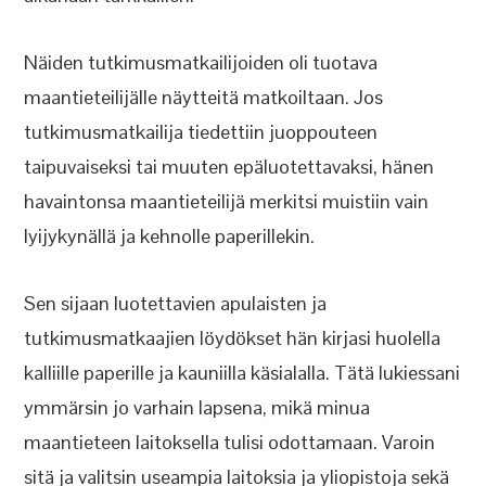
Näiden tutkimusmatkailijoiden oli tuotava
maantieteilijälle näytteitä matkoiltaan. Jos
tutkimusmatkailija tiedettiin juoppouteen
taipuvaiseksi tai muuten epäluotettavaksi, hänen
havaintonsa maantieteilijä merkitsi muistiin vain
lyijykynällä ja kehnolle paperillekin.
Sen sijaan luotettavien apulaisten ja
tutkimusmatkaajien löydökset hän kirjasi huolella
kalliille paperille ja kauniilla käsialalla. Tätä lukiessani
ymmärsin jo varhain lapsena, mikä minua
maantieteen laitoksella tulisi odottamaan. Varoin
sitä ja valitsin useampia laitoksia ja yliopistoja sekä