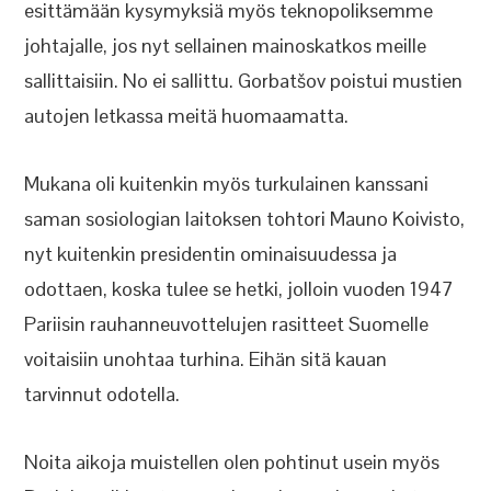
esittämään kysymyksiä myös teknopoliksemme
johtajalle, jos nyt sellainen mainoskatkos meille
sallittaisiin. No ei sallittu. Gorbatšov poistui mustien
autojen letkassa meitä huomaamatta.
Mukana oli kuitenkin myös turkulainen kanssani
saman sosiologian laitoksen tohtori Mauno Koivisto,
nyt kuitenkin presidentin ominaisuudessa ja
odottaen, koska tulee se hetki, jolloin vuoden 1947
Pariisin rauhanneuvottelujen rasitteet Suomelle
voitaisiin unohtaa turhina. Eihän sitä kauan
tarvinnut odotella.
Noita aikoja muistellen olen pohtinut usein myös