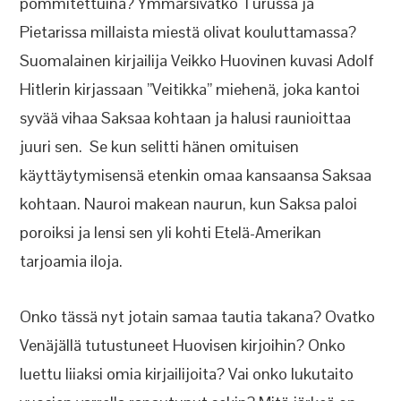
pommitettuina? Ymmärsivätkö Turussa ja
Pietarissa millaista miestä olivat kouluttamassa?
Suomalainen kirjailija Veikko Huovinen kuvasi Adolf
Hitlerin kirjassaan ”Veitikka” miehenä, joka kantoi
syvää vihaa Saksaa kohtaan ja halusi raunioittaa
juuri sen. Se kun selitti hänen omituisen
käyttäytymisensä etenkin omaa kansaansa Saksaa
kohtaan. Nauroi makean naurun, kun Saksa paloi
poroiksi ja lensi sen yli kohti Etelä-Amerikan
tarjoamia iloja.
Onko tässä nyt jotain samaa tautia takana? Ovatko
Venäjällä tutustuneet Huovisen kirjoihin? Onko
luettu liiaksi omia kirjailijoita? Vai onko lukutaito