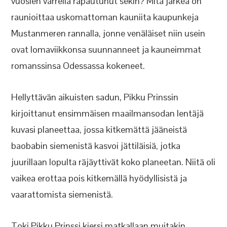
vuosien varrella rapautunut sekin? Mitä järkeä on
raunioittaa uskomattoman kauniita kaupunkeja
Mustanmeren rannalla, jonne venäläiset niin usein
ovat lomaviikkonsa suunnanneet ja kauneimmat
romanssinsa Odessassa kokeneet.
Hellyttävän aikuisten sadun, Pikku Prinssin
kirjoittanut ensimmäisen maailmansodan lentäjä
kuvasi planeettaa, jossa kitkemättä jääneistä
baobabin siemenistä kasvoi jättiläisiä, jotka
juurillaan lopulta räjäyttivät koko planeetan. Niitä oli
vaikea erottaa pois kitkemällä hyödyllisistä ja
vaarattomista siemenistä.
Toki Pikku Prinssi kiersi matkallaan muitakin