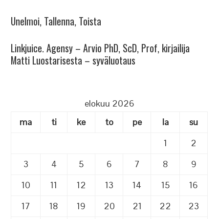
Unelmoi, Tallenna, Toista
Linkjuice. Agensy – Arvio PhD, ScD, Prof, kirjailija
Matti Luostarisesta – syväluotaus
elokuu 2026
ma
ti
ke
to
pe
la
su
1
2
3
4
5
6
7
8
9
10
11
12
13
14
15
16
17
18
19
20
21
22
23