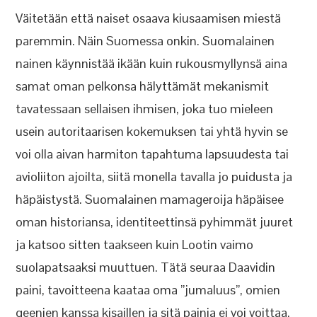
Väitetään että naiset osaava kiusaamisen miestä
paremmin. Näin Suomessa onkin. Suomalainen
nainen käynnistää ikään kuin rukousmyllynsä aina
samat oman pelkonsa hälyttämät mekanismit
tavatessaan sellaisen ihmisen, joka tuo mieleen
usein autoritaarisen kokemuksen tai yhtä hyvin se
voi olla aivan harmiton tapahtuma lapsuudesta tai
avioliiton ajoilta, siitä monella tavalla jo puidusta ja
häpäistystä. Suomalainen mamageroija häpäisee
oman historiansa, identiteettinsä pyhimmät juuret
ja katsoo sitten taakseen kuin Lootin vaimo
suolapatsaaksi muuttuen. Tätä seuraa Daavidin
paini, tavoitteena kaataa oma ”jumaluus”, omien
geenien kanssa kisaillen ja sitä painia ei voi voittaa.