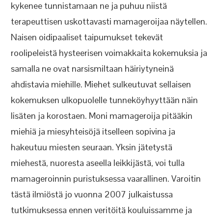
kykenee tunnistamaan ne ja puhuu niistä
terapeuttisen uskottavasti mamageroijaa näytellen.
Naisen oidipaaliset taipumukset tekevät
roolipeleistä hysteerisen voimakkaita kokemuksia ja
samalla ne ovat narsismiltaan häiriytyneinä
ahdistavia miehille. Miehet sulkeutuvat sellaisen
kokemuksen ulkopuolelle tunneköyhyyttään näin
lisäten ja korostaen. Moni mamageroija pitääkin
miehiä ja miesyhteisöjä itselleen sopivina ja
hakeutuu miesten seuraan. Yksin jätetystä
miehestä, nuoresta aseella leikkijästä, voi tulla
mamageroinnin puristuksessa vaarallinen. Varoitin
tästä ilmiöstä jo vuonna 2007 julkaistussa
tutkimuksessa ennen veritöitä kouluissamme ja