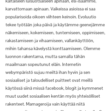
kaltaiseen luisuotsaiseen apinaan, esi-isäämme,
karvattomaan apinaan. Vaikeissa asioissa ei saa
popularisoida oikoen viihteen keinoin. Evoluutio
tekee työtään joka päivä ja käytämme geenejämme
näkemiseen, kokemiseen, tuntemiseen, oppimiseen,
rakastamiseen ja vihaamiseen, vallankäyttöön,
mihin tahansa kävelystä konttaamiseen. Olemme
luonnon rakentama, mutta samalla tähän
maailmaan sopeutunut eläin. Internetin
webympäristö sujuu meiltä ihan hyvin ja sen
sosiaaliset ja taloudelliset puitteet ovat meillä
käytössä siinä missä facebook, blogit ja kymmenet
muut uudet sosiaalisen kentän myös yhteisölliset
rakenteet. Mamageroija vain käyttää niitä