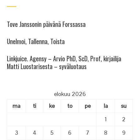
Tove Janssonin päivänä Forssassa
Unelmoi, Tallenna, Toista
Linkjuice. Agensy – Arvio PhD, ScD, Prof, kirjailija
Matti Luostarisesta – syväluotaus
elokuu 2026
ma
ti
ke
to
pe
la
su
1
2
3
4
5
6
7
8
9