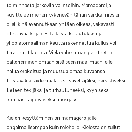
toiminnasta järkeviin valintoihin. Mamageroija
kuvittelee miehen kykenevän tähän vaikka mies ei
olisi ikinä avannutkaan yhtään oikeaa, vakavasti
otettavaa kirjaa. Ei tällaista koulutuksen ja
yliopistomaailman kautta rakennettua kuilua voi
terapeutit korjata. Vielä vähemmän päihteet ja
pakeneminen omaan sisäiseen maailmaan, ellei
halua erakoitua ja muuttua omaa kuvaansa
toistavaksi taidemaalariksi, säveltäjäksi, narsistiseksi
tieteen tekijäksi ja turhautuneeksi, kyyniseksi,
ironiaan taipuvaiseksi narisijaksi.
Kielen kesyttäminen on mamageroijalle
ongelmallisempaa kuin miehelle. Kielestä on tullut