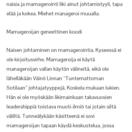
naisia ja mamagerointi liki ainut johtamistyyli, tapa
elää ja kokea. Miehet manageroi muualla.
Mamageroijan geneettinen koodi
Naisen johtaminen on mamagerointia. Kyseessä ei
ole kirjoitusvirhe. Mamageroija ei käytä
manageroijan vallan käytön välineitä, eikä ole
lähelläkään Väinö Linnan “Tuntemattoman
Sotilaan” johtajatyyppejä, Koskela mukaan lukien.
Hän ei ole myöskään likimainkaan takavuosien
leadershippiä toistava muoti-ilmiö tai jotain siltä
väliltä. Tunneälykään käsitteenä ei sovi
mamageroijan tapaan käydä keskustelua, jossa