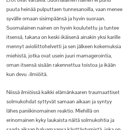
puuta heinää pulputtaen tunnesanoilla, vaan menee
syvälle omaan sisimpäänsä ja hyvin suoraan.
Suomalainen nainen on hyvin koulutettu ja tuntee
itsensä, takana on keski-ikäisenä ainakin yksi karille
mennyt avioliittohelvetti ja sen jälkeen kokemuksia
miehistä, jotka ovat usein juuri mamagerointia,
oman itsensä sisään rakennettua toistoa ja ikään
kun devu -ilmiöitä.
Niissä ilmiöissä kaikki elämänkaaren traumaattiset
solmukohdat syttyvät samaan aikaan ja syntyy
lähes paniikinomainen reaktio. Miehillä on
erinomainen kyky laukaista näitä solmukohtia ja
saada aikaan haluamaansa käyttäytymistä, joka on