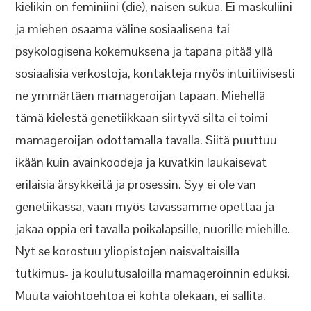
kielikin on feminiini (die), naisen sukua. Ei maskuliini
ja miehen osaama väline sosiaalisena tai
psykologisena kokemuksena ja tapana pitää yllä
sosiaalisia verkostoja, kontakteja myös intuitiivisesti
ne ymmärtäen mamageroijan tapaan. Miehellä
tämä kielestä genetiikkaan siirtyvä silta ei toimi
mamageroijan odottamalla tavalla. Siitä puuttuu
ikään kuin avainkoodeja ja kuvatkin laukaisevat
erilaisia ärsykkeitä ja prosessin. Syy ei ole van
genetiikassa, vaan myös tavassamme opettaa ja
jakaa oppia eri tavalla poikalapsille, nuorille miehille.
Nyt se korostuu yliopistojen naisvaltaisilla
tutkimus- ja koulutusaloilla mamageroinnin eduksi.
Muuta vaiohtoehtoa ei kohta olekaan, ei sallita.