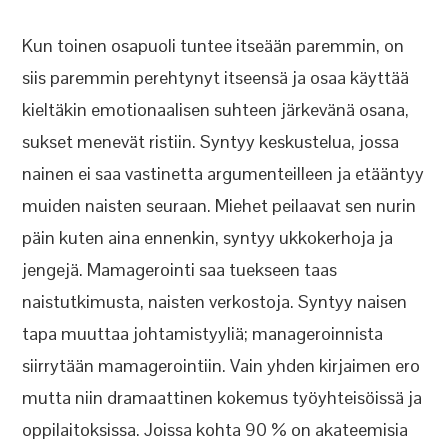
Kun toinen osapuoli tuntee itseään paremmin, on
siis paremmin perehtynyt itseensä ja osaa käyttää
kieltäkin emotionaalisen suhteen järkevänä osana,
sukset menevät ristiin. Syntyy keskustelua, jossa
nainen ei saa vastinetta argumenteilleen ja etääntyy
muiden naisten seuraan. Miehet peilaavat sen nurin
päin kuten aina ennenkin, syntyy ukkokerhoja ja
jengejä. Mamagerointi saa tuekseen taas
naistutkimusta, naisten verkostoja. Syntyy naisen
tapa muuttaa johtamistyyliä; manageroinnista
siirrytään mamagerointiin. Vain yhden kirjaimen ero
mutta niin dramaattinen kokemus työyhteisöissä ja
oppilaitoksissa. Joissa kohta 90 % on akateemisia