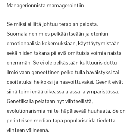
Managerionnista mamagerointiin
Se miksi ei liitä johtuu terapian pelosta.
Suomalainen mies pelkää itseään ja etenkin
emotionaalisia kokemuksiaan, käyttäytymistään
sekä niiden takana piileviä omituisia voimia naista
enemmän. Se ei ole pelkästään kulttuurisidottu
ilmiö vaan geneettinen pelko tulla häväistyksi tai
osoitetuksi heikoksi ja haavoittuvaksi. Geenit eivät
siinä toimi enää oikeassa ajassa ja ympäristössä.
Genetiikalla pelataan nyt viihteellistä,
evolutionarismia miltei häpäisevää huuhaata. Se on
perinteisen median tapa popularisoida tiedettä
viihteen välineenä.