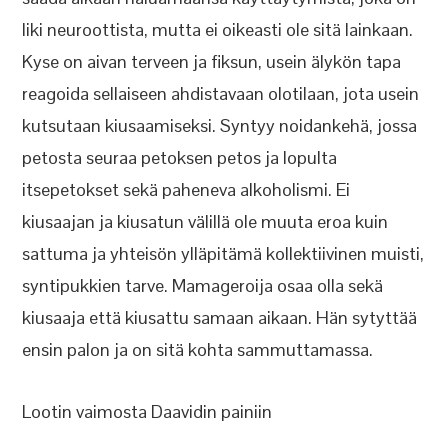
liki neuroottista, mutta ei oikeasti ole sitä lainkaan.
Kyse on aivan terveen ja fiksun, usein älykön tapa
reagoida sellaiseen ahdistavaan olotilaan, jota usein
kutsutaan kiusaamiseksi. Syntyy noidankehä, jossa
petosta seuraa petoksen petos ja lopulta
itsepetokset sekä paheneva alkoholismi. Ei
kiusaajan ja kiusatun välillä ole muuta eroa kuin
sattuma ja yhteisön ylläpitämä kollektiivinen muisti,
syntipukkien tarve. Mamageroija osaa olla sekä
kiusaaja että kiusattu samaan aikaan. Hän sytyttää
ensin palon ja on sitä kohta sammuttamassa.
Lootin vaimosta Daavidin painiin