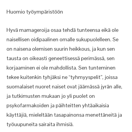
Huomio työympäristöön
Hyvä mamageroija osaa tehdä tunteensa eikä ole
naisellisen oidipaalinen omalle sukupuolelleen. Se
on naisena olemisen suurin heikkous, ja kun sen
tausta on oikeasti geneettisessä perimässä, sen
korjaaminen ei ole mahdollista. Sen tunteminen
tekee kuitenkin tyhjäksi ne “tyhmyyspelit”, joissa
suomalaiset nuoret naiset ovat jäämässä jyrän alle,
ja tutkimusten mukaan jo yli puolet on
psykofarmakoiden ja päihteitten yhtäaikaisia
käyttäjiä, mieleltään tasapainonsa menettäneitä ja
työuupuneita sairaita ihmisiä.