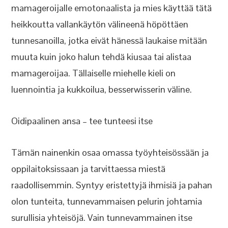
mamageroijalle emotonaalista ja mies käyttää tätä
heikkoutta vallankäytön välineenä höpöttäen
tunnesanoilla, jotka eivät hänessä laukaise mitään
muuta kuin joko halun tehdä kiusaa tai alistaa
mamageroijaa. Tällaiselle miehelle kieli on
luennointia ja kukkoilua, besserwisserin väline.
Oidipaalinen ansa – tee tunteesi itse
Tämän nainenkin osaa omassa työyhteisössään ja
oppilaitoksissaan ja tarvittaessa miestä
raadollisemmin. Syntyy eristettyjä ihmisiä ja pahan
olon tunteita, tunnevammaisen pelurin johtamia
surullisia yhteisöjä. Vain tunnevammainen itse