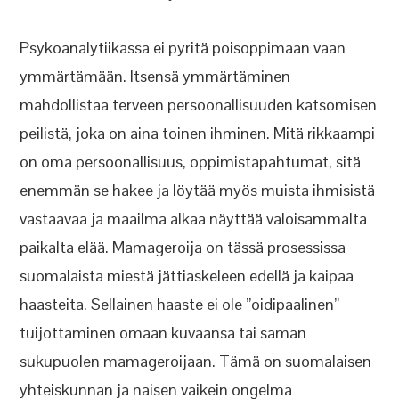
Psykoanalytiikassa ei pyritä poisoppimaan vaan
ymmärtämään. Itsensä ymmärtäminen
mahdollistaa terveen persoonallisuuden katsomisen
peilistä, joka on aina toinen ihminen. Mitä rikkaampi
on oma persoonallisuus, oppimistapahtumat, sitä
enemmän se hakee ja löytää myös muista ihmisistä
vastaavaa ja maailma alkaa näyttää valoisammalta
paikalta elää. Mamageroija on tässä prosessissa
suomalaista miestä jättiaskeleen edellä ja kaipaa
haasteita. Sellainen haaste ei ole ”oidipaalinen”
tuijottaminen omaan kuvaansa tai saman
sukupuolen mamageroijaan. Tämä on suomalaisen
yhteiskunnan ja naisen vaikein ongelma