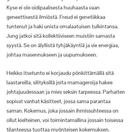
Kyse ei ole oidipaalisesta huuhaasta vaan
geneettisestä ilmiöstä. Freud ei genetiikkaa
tuntenut ja haki unista omalaatuisen tulkintansa.
Jung jatkoi sitä kollektiiviseen muistiin samasta
syystä. Se on älyllistä tyhjäkäyntiä ja vie energiaa,
johtaa masennukseen ja uupumukseen.
Heikko itsetunto ei korjaudu pönkittämällä sitä
laastareilla, silityksillä joita mamageroija hakee
johtajuudessaan ja mies seksin tarpeessa. Parhaiten
sopivat vanhat käsitteet, jossa sama parantaa
saman. Kokemus, joka jossain ihmissuhteessa on
ollut kielteinen, voi toimintamallina jossain toisessa
tilanteessa tuottaa myönteisen kokemuksen.