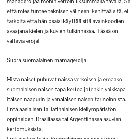
manageroijaa monin verroin fiksummalla tavalla. Se
että mies tuntee teknisen välineen, kehittää sitä, ei
tarkoita että hän osaisi käyttää sitä avainkoodien
avaajana kielen ja kuvien tulkinnassa. Tässä on
valtavia eroja!
Suora suomalainen mamageroija
Mistä naiset puhuvat näissä verkoissa ja eroaako
suomalaisen naisen tapa kertoa jotenkin vaikkapa
itäisen naapurin ja venäläisen naisen tarinoinnista.
Entä aasialisen tai latinalaisen kieliympäristön
oppineiden, Brasiliassa tai Argentiinassa asuvien
kertomuksista.
Erot ovat valtavia. Suomalainen nainen ei puhu