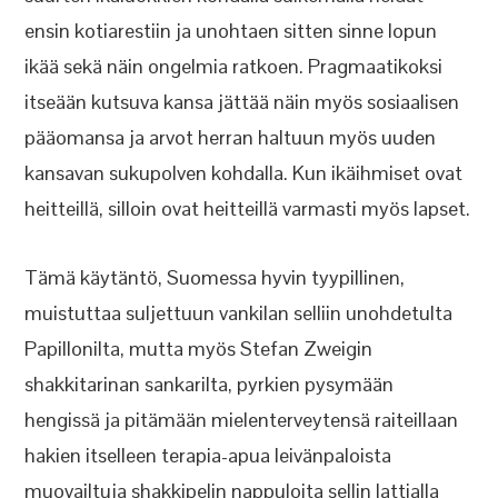
ensin kotiarestiin ja unohtaen sitten sinne lopun
ikää sekä näin ongelmia ratkoen. Pragmaatikoksi
itseään kutsuva kansa jättää näin myös sosiaalisen
pääomansa ja arvot herran haltuun myös uuden
kansavan sukupolven kohdalla. Kun ikäihmiset ovat
heitteillä, silloin ovat heitteillä varmasti myös lapset.
Tämä käytäntö, Suomessa hyvin tyypillinen,
muistuttaa suljettuun vankilan selliin unohdetulta
Papillonilta, mutta myös Stefan Zweigin
shakkitarinan sankarilta, pyrkien pysymään
hengissä ja pitämään mielenterveytensä raiteillaan
hakien itselleen terapia-apua leivänpaloista
muovailtuja shakkipelin nappuloita sellin lattialla