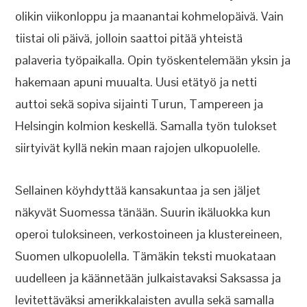
olikin viikonloppu ja maanantai kohmelopäivä. Vain
tiistai oli päivä, jolloin saattoi pitää yhteistä
palaveria työpaikalla. Opin työskentelemään yksin ja
hakemaan apuni muualta. Uusi etätyö ja netti
auttoi sekä sopiva sijainti Turun, Tampereen ja
Helsingin kolmion keskellä. Samalla työn tulokset
siirtyivät kyllä nekin maan rajojen ulkopuolelle.
Sellainen köyhdyttää kansakuntaa ja sen jäljet
näkyvät Suomessa tänään. Suurin ikäluokka kun
operoi tuloksineen, verkostoineen ja klustereineen,
Suomen ulkopuolella. Tämäkin teksti muokataan
uudelleen ja käännetään julkaistavaksi Saksassa ja
levitettäväksi amerikkalaisten avulla sekä samalla