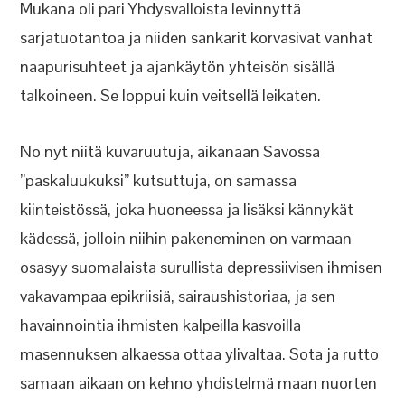
Mukana oli pari Yhdysvalloista levinnyttä
sarjatuotantoa ja niiden sankarit korvasivat vanhat
naapurisuhteet ja ajankäytön yhteisön sisällä
talkoineen. Se loppui kuin veitsellä leikaten.
No nyt niitä kuvaruutuja, aikanaan Savossa
”paskaluukuksi” kutsuttuja, on samassa
kiinteistössä, joka huoneessa ja lisäksi kännykät
kädessä, jolloin niihin pakeneminen on varmaan
osasyy suomalaista surullista depressiivisen ihmisen
vakavampaa epikriisiä, sairaushistoriaa, ja sen
havainnointia ihmisten kalpeilla kasvoilla
masennuksen alkaessa ottaa ylivaltaa. Sota ja rutto
samaan aikaan on kehno yhdistelmä maan nuorten