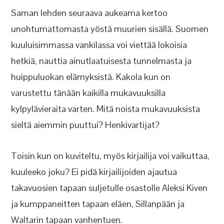
Saman lehden seuraava aukeama kertoo
unohtumattomasta yöstä muurien sisällä. Suomen
kuuluisimmassa vankilassa voi viettää lokoisia
hetkiä, nauttia ainutlaatuisesta tunnelmasta ja
huippuluokan elämyksistä. Kakola kun on
varustettu tänään kaikilla mukavuuksilla
kylpylävieraita varten. Mitä noista mukavuuksista
sieltä aiemmin puuttui? Henkivartijat?
Toisin kun on kuviteltu, myös kirjailija voi vaikuttaa,
kuuleeko joku? Ei pidä kirjailijoiden ajautua
takavuosien tapaan suljetulle osastolle Aleksi Kiven
ja kumppaneitten tapaan eläen, Sillanpään ja
Waltarin tapaan vanhentuen.