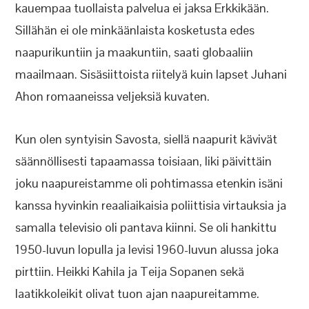
kauempaa tuollaista palvelua ei jaksa Erkkikään.
Sillähän ei ole minkäänlaista kosketusta edes
naapurikuntiin ja maakuntiin, saati globaaliin
maailmaan. Sisäsiittoista riitelyä kuin lapset Juhani
Ahon romaaneissa veljeksiä kuvaten.
Kun olen syntyisin Savosta, siellä naapurit kävivät
säännöllisesti tapaamassa toisiaan, liki päivittäin
joku naapureistamme oli pohtimassa etenkin isäni
kanssa hyvinkin reaaliaikaisia poliittisia virtauksia ja
samalla televisio oli pantava kiinni. Se oli hankittu
1950-luvun lopulla ja levisi 1960-luvun alussa joka
pirttiin. Heikki Kahila ja Teija Sopanen sekä
laatikkoleikit olivat tuon ajan naapureitamme.