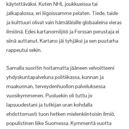
käytettäväksi. Kuten NHL joukkueissa tai
jalkapalossa, eri liigoissamme pelaten. Tiede, taide
ja kulttuuri olivat vain hämäläisille globaaleina vieras
ilmiönä. Edes kartanomiljöö ja Forssan perustaja ei
siinä auttanut. Kartano jäi tyhjäksi ja sen puutarha
rappeutui sekin.
Samalla suoritin hoitamatta jääneen velvoitteeni
yhdyskuntapalveluna politiikassa, kunnan ja
maakunnan, terveydenhuollon palveluksessa
vuosikymmenen. Puoluekin oli tuttu jo
lapsuudestani ja tutkijan uran kohdalla
ehdottomasti tuon hetken mielenkiintoisin ilmiö,
populistinen liike Suomessa. Kymmentä vuotta