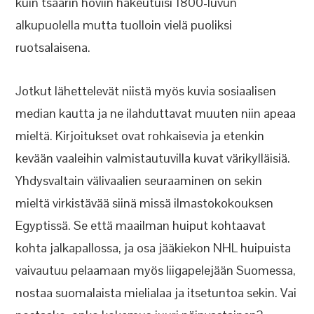
kuin tsaarin hoviin hakeutuisi 1800-luvun
alkupuolella mutta tuolloin vielä puoliksi
ruotsalaisena.
Jotkut lähettelevät niistä myös kuvia sosiaalisen
median kautta ja ne ilahduttavat muuten niin apeaa
mieltä. Kirjoitukset ovat rohkaisevia ja etenkin
kevään vaaleihin valmistautuvilla kuvat värikylläisiä.
Yhdysvaltain välivaalien seuraaminen on sekin
mieltä virkistävää siinä missä ilmastokokouksen
Egyptissä. Se että maailman huiput kohtaavat
kohta jalkapallossa, ja osa jääkiekon NHL huipuista
vaivautuu pelaamaan myös liigapelejään Suomessa,
nostaa suomalaista mielialaa ja itsetuntoa sekin. Vai