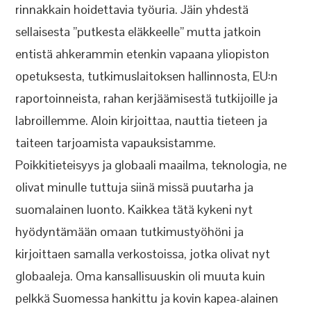
rinnakkain hoidettavia työuria. Jäin yhdestä
sellaisesta ”putkesta eläkkeelle” mutta jatkoin
entistä ahkerammin etenkin vapaana yliopiston
opetuksesta, tutkimuslaitoksen hallinnosta, EU:n
raportoinneista, rahan kerjäämisestä tutkijoille ja
labroillemme. Aloin kirjoittaa, nauttia tieteen ja
taiteen tarjoamista vapauksistamme.
Poikkitieteisyys ja globaali maailma, teknologia, ne
olivat minulle tuttuja siinä missä puutarha ja
suomalainen luonto. Kaikkea tätä kykeni nyt
hyödyntämään omaan tutkimustyöhöni ja
kirjoittaen samalla verkostoissa, jotka olivat nyt
globaaleja. Oma kansallisuuskin oli muuta kuin
pelkkä Suomessa hankittu ja kovin kapea-alainen