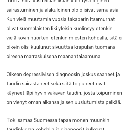
mutta niitä käsitellään ikään kuin fysiologinen
sairastuminen ja alakuloinen olo olisivat sama asia.
Kun vielä muutamia vuosia takaperin itsemurhat
olivat suomalaisten liki yleisin kuolinsyy etenkin
vielä kovin nuorten, etenkin miesten kohdalla, sitä ei
oikein olisi kuulunut sivuuttaa krapulan tuomana
oireena marraskuisena maanantaiaamuna.
Oikean depressiivisen diagnoosin joskus saaneet ja
taudin sairastaneet sekä siitä toipuneet ovat
käyneet läpi hyvin vakavan taudin, josta toipuminen
on vienyt oman aikansa ja sen uusiutumista pelkää.
Toki samaa Suomessa tapaa monen muunkin
taudinkuvan kohdalla ja diagnoosit kulkevat