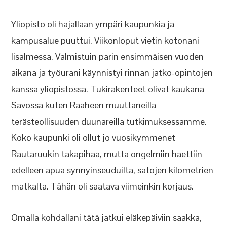
Yliopisto oli hajallaan ympäri kaupunkia ja
kampusalue puuttui. Viikonloput vietin kotonani
Iisalmessa. Valmistuin parin ensimmäisen vuoden
aikana ja työurani käynnistyi rinnan jatko-opintojen
kanssa yliopistossa. Tukirakenteet olivat kaukana
Savossa kuten Raaheen muuttaneilla
terästeollisuuden duunareilla tutkimuksessamme.
Koko kaupunki oli ollut jo vuosikymmenet
Rautaruukin takapihaa, mutta ongelmiin haettiin
edelleen apua synnyinseuduilta, satojen kilometrien
matkalta. Tähän oli saatava viimeinkin korjaus.
Omalla kohdallani tätä jatkui eläkepäiviin saakka,