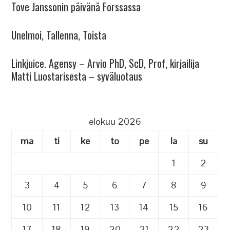
Tove Janssonin päivänä Forssassa
Unelmoi, Tallenna, Toista
Linkjuice. Agensy – Arvio PhD, ScD, Prof, kirjailija
Matti Luostarisesta – syväluotaus
elokuu 2026
ma
ti
ke
to
pe
la
su
1
2
3
4
5
6
7
8
9
10
11
12
13
14
15
16
17
18
19
20
21
22
23