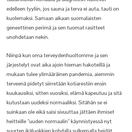
edelleen tyyliin, jos sauna ja terva ei auta, tauti on
kuolemaksi. Samaan aikaan suomalaisten
geneettinen perimä ja sen tuomat rasitteet
unohdetaan nekin.
Niinpä kun oma terveydenhuoltomme ja sen
järjestelyt ovat aika ajoin hieman hakoteillä ja
mukaan tulee ylimääräinen pandemia, aiemmin
terveenä pidetyt siirretään kotiarestiin ensin
kuukausiksi, sitten vuosiksi, elämä kapeutuu ja sitä
kutustaan uudeksi normaaliksi. Sitähän se ei
suinkaan ole eikä saisi sivuuttaa jättäen ihmiset
heitteille ”uuden normaalin” käynnistyessä nyt
suurten ikäluokkien kohdalla sulkemalla heidät