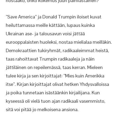
nostaako, onko kokemus juuri päinvastainen?
”Save America” ja Donald Trumpin iloiset kuvat
heiluttamassa meille kättään, lupaus kuinka
Ukrainan ase- ja talousavun voisi jättää
eurooppalaisten huoleksi, nostaa mielialaa meilläkin.
Demokraattien tukiryhmät, radikaaleimmat heistä,
taas rahoittavat Trumpin radikaaleja ja näin
jättiläinen on repeilemässä, taas kerran. Mieleen
tulee kirja ja sen kirjoittajat: ”Mies kuin Amerikka
itse”. Kirjan kirjoittajat olivat hetken Yhdysvalloissa
ja poika tunnetaan isästäänkin kirjailijana. Kun
kyseessä oli vielä tuon ajan radikaali vasemmisto,
sitä voi pitää jo melkoisena ansiona.