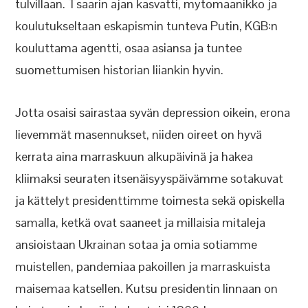
tulvillaan. Tsaarin ajan kasvatti, mytomaanikko ja
koulutukseltaan eskapismin tunteva Putin, KGB:n
kouluttama agentti, osaa asiansa ja tuntee
suomettumisen historian liiankin hyvin.
Jotta osaisi sairastaa syvän depression oikein, erona
lievemmät masennukset, niiden oireet on hyvä
kerrata aina marraskuun alkupäivinä ja hakea
kliimaksi seuraten itsenäisyyspäivämme sotakuvat
ja kättelyt presidenttimme toimesta sekä opiskella
samalla, ketkä ovat saaneet ja millaisia mitaleja
ansioistaan Ukrainan sotaa ja omia sotiamme
muistellen, pandemiaa pakoillen ja marraskuista
maisemaa katsellen. Kutsu presidentin linnaan on