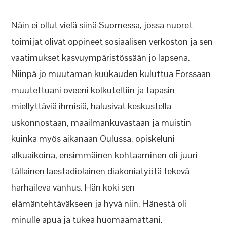
Näin ei ollut vielä siinä Suomessa, jossa nuoret
toimijat olivat oppineet sosiaalisen verkoston ja sen
vaatimukset kasvuympäristössään jo lapsena.
Niinpä jo muutaman kuukauden kuluttua Forssaan
muutettuani oveeni kolkuteltiin ja tapasin
miellyttäviä ihmisiä, halusivat keskustella
uskonnostaan, maailmankuvastaan ja muistin
kuinka myös aikanaan Oulussa, opiskeluni
alkuaikoina, ensimmäinen kohtaaminen oli juuri
tällainen laestadiolainen diakoniatyötä tekevä
harhaileva vanhus. Hän koki sen
elämäntehtäväkseen ja hyvä niin. Hänestä oli
minulle apua ja tukea huomaamattani.