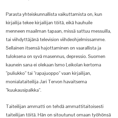
Parasta yhteiskunnallista vaikuttamista on, kun
kirjailija tekee kirjailijan töitä, eikä hauhuile
menneen maailman tapaan, missä sattuu messuilla,
tai viihdyttäjänä television viihdeohjelmissamme.
Sellainen itsensä hajottaminen on vaarallista ja
tuloksena on syvä masennus, depressio. Suomen
kaunein sana ei olekaan Ismo Leikolan kertoma
”puliukko” tai ”rapajuoppo” vaan kirjailijan,
monialataiteilija Jari Tervon havaitsema
”kuukausipalkka”.
Taiteilijan ammatti on tehdä ammattitaitoisesti
taiteilijan töitä. Hän on sitoutunut omaan työhönsä