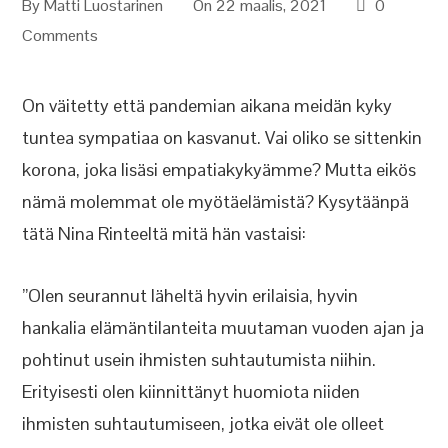
By
Matti Luostarinen
On 22 maalis, 2021
0
Comments
On väitetty että pandemian aikana meidän kyky
tuntea sympatiaa on kasvanut. Vai oliko se sittenkin
korona, joka lisäsi empatiakykyämme? Mutta eikös
nämä molemmat ole myötäelämistä? Kysytäänpä
tätä Nina Rinteeltä mitä hän vastaisi:
”Olen seurannut läheltä hyvin erilaisia, hyvin
hankalia elämäntilanteita muutaman vuoden ajan ja
pohtinut usein ihmisten suhtautumista niihin.
Erityisesti olen kiinnittänyt huomiota niiden
ihmisten suhtautumiseen, jotka eivät ole olleet