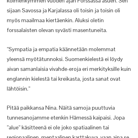
kolmenkymmen vuoden ajan Forssassa asuen. Sen
sijaan Savossa ja Karjalassa oli toisin ja toisin oli
myös maailmaa kiertäenkin. Aluksi oletin
forssalaisten olevan syvästi masentuneita.
”Sympatia ja empatia käännetään molemmat
yleensä myötätunnoksi. Suomenkielestä ei löydy
aivan samanlaisia vivahde-eroja eri merkityksille kuin
englannin kielestä tai kreikasta, josta sanat ovat
lähtöisin.”
Pitää paikkansa Nina. Näitä samoja puuttuvia
tunnesanojamme etenkin Hämessä kaipaisi. Jopa
”alue” käsitteenä ei ole joko spatiaalinen tai
regionaalinen, mentaalinen karttakuva, vaan aina se