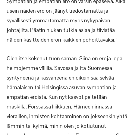
Sympatian ja empatian ero on varsin epäselvä. Aika
usein näiden ero on jäänyt tiedostamatta ja
syvällisesti ymmärtämättä myös nykypäivän
johtajilta. Päätin hiukan tutkia asiaa ja tiivistää
näiden käsitteiden eron kaikkien pohdittavaksi.”
Olen itse kokenut tuon saman. Siinä on eroja jopa
heimojemme välillä. Savossa ja Itä-Suomessa
syntyneenä ja kasvaneena en oikein saa selvää
hämäläisen tai Helsingissä asuvan sympatian ja
empatian eroista. Kun nyt kasvot peitetään
maskilla, Forssassa liiikkuen, Hämeenlinnassa
vieraillen, ihmisten kohtaaminen on jokseenkin yhtä
lämmin tai kylmä, mihin olen jo kotiutunut