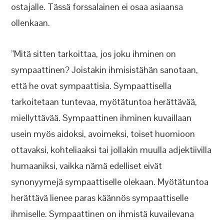
ostajalle. Tässä forssalainen ei osaa asiaansa
ollenkaan.
”Mitä sitten tarkoittaa, jos joku ihminen on
sympaattinen? Joistakin ihmisistähän sanotaan,
että he ovat sympaattisia. Sympaattisella
tarkoitetaan tuntevaa, myötätuntoa herättävää,
miellyttävää. Sympaattinen ihminen kuvaillaan
usein myös aidoksi, avoimeksi, toiset huomioon
ottavaksi, kohteliaaksi tai jollakin muulla adjektiivilla
humaaniksi, vaikka nämä edelliset eivät
synonyymejä sympaattiselle olekaan. Myötätuntoa
herättävä lienee paras käännös sympaattiselle
ihmiselle. Sympaattinen on ihmistä kuvailevana