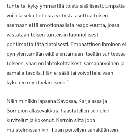
tunteita, kyky ymmärtää toista sisällisesti. Empatia
voi olla sekä tietoista yritystä asettua toisen
asemaan että emotionaalista reagoivuutta, jossa
vastataan toisen tunteisiin luonnollisesti
pohtimatta tätä tietoisesti. Empaattinen ihminen ei
pyri ylentämään eikä alentamaan itseään suhteessa
toiseen, vaan on lähtökohtaisesti samanarvoinen ja
samalla tasolla. Hän ei sääli tai voivottele, vaan
kykenee myötäelämiseen.”
Näin minäkin lapsena Savossa, Karjalassa ja
Sompion allasevakkoja haastatellen sen olen
kuvitellut ja kokenut. Kerroin siitä jopa
muistelmissanikin. Tosin peitellyin sanakääntein