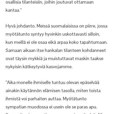
osallisia tilanteisiin, joihin joutuvat ottamaan
kantaa.”
Hyvä johdanto. Meissä suomalaisissa on piirre, jossa
myötätunto syntyy hyvinkin uskottavasti silloin,
kun meillä ei ole osaa eikä arpaa koko tapahtumaan.
Samaan aikaan itse hankalan tilanteen kohdanneet
ovat täysin mykkiä ja muistuttavat maskin taakse
nykyisin kätkeytyviä kasvojamme.
”Aika monelle ihmiselle tuntuu olevan epäselvää
ainakin käytännön elämisen tasolla, miten toista
ihmistä voi parhaiten auttaa. Myötätunto
sympatian muodossa ei usein ole se paras apu.