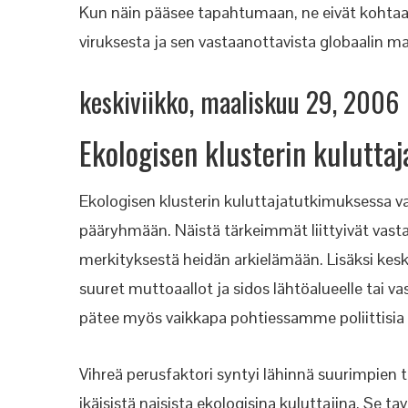
Kun näin pääsee tapahtumaan, ne eivät kohtaa 
viruksesta ja sen vastaanottavista globaalin 
keskiviikko, maaliskuu 29, 2006
Ekologisen klusterin kulutta
Ekologisen klusterin kuluttajatutkimuksessa vas
pääryhmään. Näistä tärkeimmät liittyivät vasta
merkityksestä heidän arkielämään. Lisäksi ke
suuret muttoaallot ja sidos lähtöalueelle tai 
pätee myös vaikkapa pohtiessamme poliittisia l
Vihreä perusfaktori syntyi lähinnä suurimpien t
ikäisistä naisista ekologisina kuluttajina. Se