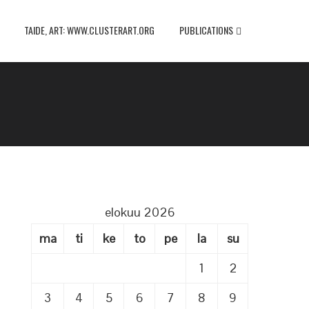
TAIDE, ART: WWW.CLUSTERART.ORG
PUBLICATIONS
elokuu 2026
ma
ti
ke
to
pe
la
su
1
2
3
4
5
6
7
8
9