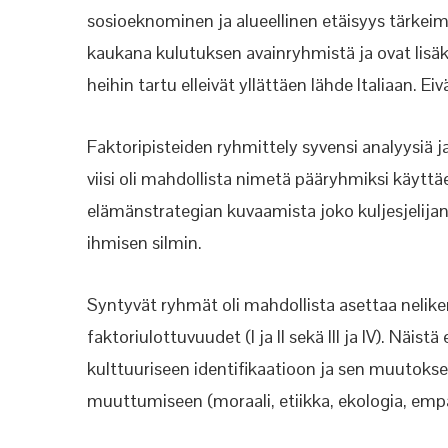
sosioeknominen ja alueellinen etäisyys tärkei
kaukana kulutuksen avainryhmistä ja ovat lisä
heihin tartu elleivät yllättäen lähde Italiaan. 
Faktoripisteiden ryhmittely syvensi analyysi
viisi oli mahdollista nimetä pääryhmiksi käytt
elämänstrategian kuvaamista joko kuljesjelijan (fl
ihmisen silmin.
Syntyvät ryhmät oli mahdollista asettaa nelike
faktoriulottuvuudet (I ja II sekä III ja IV). Näist
kulttuuriseen identifikaatioon ja sen muutoks
muuttumiseen (moraali, etiikka, ekologia, empa