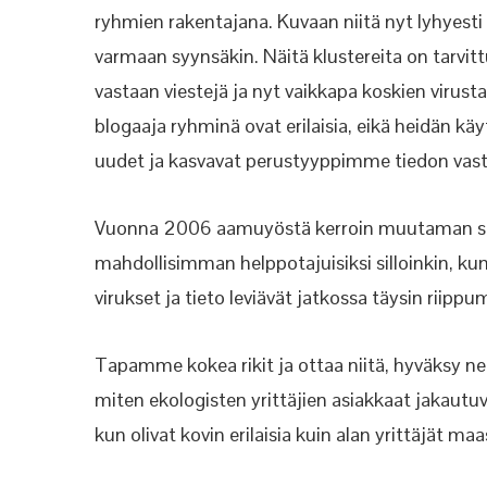
ryhmien rakentajana. Kuvaan niitä nyt lyhyesti t
varmaan syynsäkin. Näitä klustereita on tarvi
vastaan viestejä ja nyt vaikkapa koskien virusta j
blogaaja ryhminä ovat erilaisia, eikä heidän k
uudet ja kasvavat perustyyppimme tiedon vast
Vuonna 2006 aamuyöstä kerroin muutaman san
mahdollisimman helppotajuisiksi silloinkin, kun
virukset ja tieto leviävät jatkossa täysin riippu
Tapamme kokea rikit ja ottaa niitä, hyväksy ne,
miten ekologisten yrittäjien asiakkaat jakaut
kun olivat kovin erilaisia kuin alan yrittäjät ma