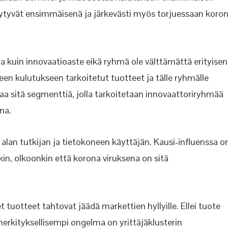
ytyvät ensimmäisenä ja järkevästi myös torjuessaan koro
 kuin innovaatioaste eikä ryhmä ole välttämättä erityisen
en kulutukseen tarkoitetut tuotteet ja tälle ryhmälle
a sitä segmenttiä, jolla tarkoitetaan innovaattoriryhmää
na.
n tutkijan ja tietokoneen käyttäjän. Kausi-influenssa o
ekin, olkoonkin että korona viruksena on sitä
tuotteet tahtovat jäädä markettien hyllyille. Ellei tuote
merkityksellisempi ongelma on yrittäjäklusterin