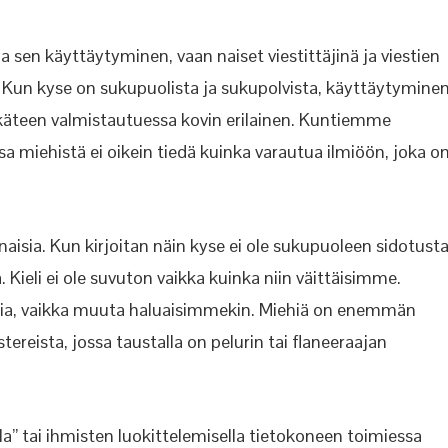
ja sen käyttäytyminen, vaan naiset viestittäjinä ja viestien
n kyse on sukupuolista ja sukupolvista, käyttäytymine
ukäteen valmistautuessa kovin erilainen. Kuntiemme
sa miehistä ei oikein tiedä kuinka varautua ilmiöön, joka o
 naisia. Kun kirjoitan näin kyse ei ole sukupuoleen sidotust
Kieli ei ole suvuton vaikka kuinka niin väittäisimme.
sia, vaikka muuta haluaisimmekin. Miehiä on enemmän
ereista, jossa taustalla on pelurin tai flaneeraajan
a” tai ihmisten luokittelemisella tietokoneen toimiessa