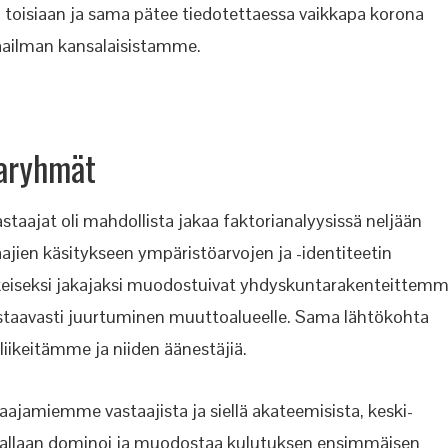
toisiaan ja sama pätee tiedotettaessa vaikkapa korona
maailman kansalaisistamme.
jaryhmät
taajat oli mahdollista jakaa faktorianalyysissä neljään
ajien käsitykseen ympäristöarvojen ja -identiteetin
skeiseksi jakajaksi muodostuivat yhdyskuntarakenteittem
vastaavasti juurtuminen muuttoalueelle. Sama lähtökohta
iikeitämme ja niiden äänestäjiä.
aajamiemme vastaajista ja siellä akateemisista, keski-
 tavallaan dominoi ja muodostaa kulutuksen ensimmäisen