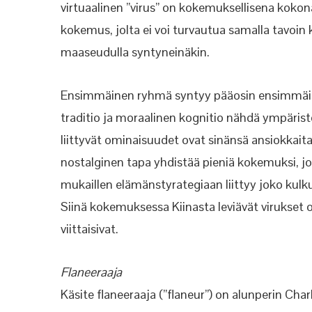
virtuaalinen ”virus” on kokemuksellisena kokona
kokemus, jolta ei voi turvautua samalla tavo
maaseudulla syntyneinäkin.
Ensimmäinen ryhmä syntyy pääosin ensimmäisen
traditio ja moraalinen kognitio nähdä ympäris
liittyvät ominaisuudet ovat sinänsä ansiokkaita j
nostalginen tapa yhdistää pieniä kokemuksi, 
mukaillen elämänstyrategiaan liittyy joko kulkuri
Siinä kokemuksessa Kiinasta leviävät virukset 
viittaisivat.
Flaneeraaja
Käsite flaneeraaja (”flaneur”) on alunperin Cha