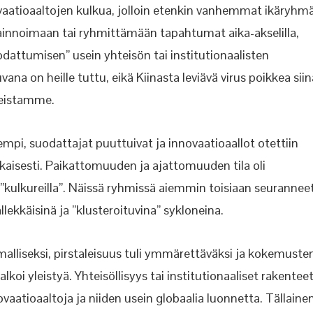
aatioaaltojen kulkua, jolloin etenkin vanhemmat ikäryhm
havainnoimaan tai ryhmittämään tapahtumat aika-akselilla,
attumisen” usein yhteisön tai institutionaalisten
ana on heille tuttu, eikä Kiinasta leviävä virus poikkea siin
deistamme.
mpi, suodattajat puuttuivat ja innovaatioaallot otettiin
ikaisesti. Paikattomuuden ja ajattomuuden tila oli
”kulkureilla”. Näissä ryhmissä aiemmin toisiaan seurannee
llekkäisinä ja ”klusteroituvina” sykloneina.
lliseksi, pirstaleisuus tuli ymmärettäväksi ja kokemuste
alkoi yleistyä. Yhteisöllisyys tai institutionaaliset rakentee
vaatioaaltoja ja niiden usein globaalia luonnetta. Tällaine