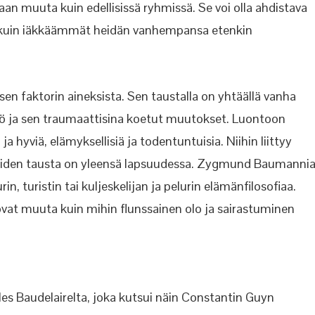
an muuta kuin edellisissä ryhmissä. Se voi olla ahdistava
in kuin iäkkäämmät heidän vanhempansa etenkin
 faktorin aineksista. Sen taustalla on yhtäällä vanha
tö ja sen traumaattisina koetut muutokset. Luontoon
a hyviä, elämyksellisiä ja todentuntuisia. Niihin liittyy
joiden tausta on yleensä lapsuudessa. Zygmund Baumanni
n, turistin tai kuljeskelijan ja pelurin elämänfilosofiaa.
ovat muuta kuin mihin flunssainen olo ja sairastuminen
rles Baudelairelta, joka kutsui näin Constantin Guyn