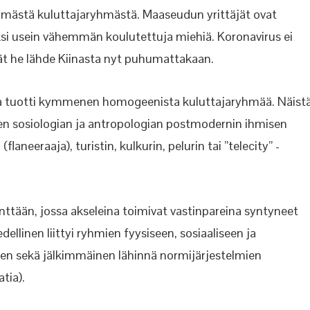
mmästä kuluttajaryhmästä. Maaseudun yrittäjät ovat
ksi usein vähemmän koulutettuja miehiä. Koronavirus ei
Eivät he lähde Kiinasta nyt puhumattakaan.
ä ja tuotti kymmenen homogeenista kuluttajaryhmää. Näist
äen sosiologian ja antropologian postmodernin ihmisen
aneeraaja), turistin, kulkurin, pelurin tai ”telecity” -
nttään, jossa akseleina toimivat vastinpareina syntyneet
ä edellinen liittyi ryhmien fyysiseen, sosiaaliseen ja
een sekä jälkimmäinen lähinnä normijärjestelmien
tia).