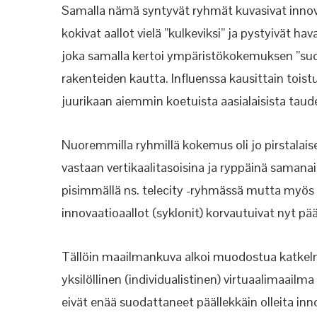
Samalla nämä syntyvät ryhmät kuvasivat innov
kokivat aallot vielä ”kulkeviksi” ja pystyivät 
joka samalla kertoi ympäristökokemuksen ”suod
rakenteiden kautta. Influenssa kausittain toistuv
juurikaan aiemmin koetuista aasialaisista tau
Nuoremmilla ryhmillä kokemus oli jo pirstalaise
vastaan vertikaalitasoisina ja ryppäinä samana
pisimmällä ns. telecity -ryhmässä mutta myös 
innovaatioaallot (syklonit) korvautuivat nyt pää
Tällöin maailmankuva alkoi muodostua katkelma
yksilöllinen (individualistinen) virtuaalimaailma 
eivät enää suodattaneet päällekkäin olleita inno