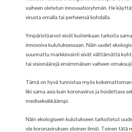
vaiheen oletetun innovaatioryhmän. He käyttä
virusta omalla tai perheensä kohdalla.
Ympäristöarvot eivät kuitenkaan tarkoita samaa
innovoiva kulutuksessaan. Näin uudet ekologise
suunnattu markkinointi eivät välttämättä kohta
tai visionäärejä ensimmäisen vaiheen omaksuji
Tämä on hyvä tunnistaa myös kokemattoman ala
liki sama asia kuin koronavirus ja hoidettava s
mediseksikkäämpi.
Näin ekologiseen kulutukseen tarkoitetut uudet 
ole koronaviruksen oloinen ilmiö. Toinen tätä 