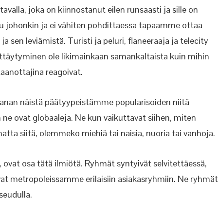
avalla, joka on kiinnostanut eilen runsaasti ja sille on
ttu johonkin ja ei vähiten pohdittaessa tapaamme ottaa
a sen leviämistä. Turisti ja peluri, flaneeraaja ja telecity
äyttäytyminen ole likimainkaan samankaltaista kuin mihin
aanottajina reagoivat.
an näistä päätyypeistämme popularisoiden niitä
 ne ovat globaaleja. Ne kun vaikuttavat siihen, miten
matta siitä, olemmeko miehiä tai naisia, nuoria tai vanhoja.
 ovat osa tätä ilmiötä. Ryhmät syntyivät selvitettäessä,
uvat metropoleissamme erilaisiin asiakasryhmiin. Ne ryhmät
aseudulla.