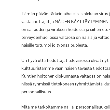
Tämän päivän tärkein aihe ei siis olekaan virus 
vastaanottajat ja NÄIDEN KÄYTTÄYTYMINEN. Ku
on sairauden ja viruksen hoidossa ja siihen et
terveydenhuollossa valtaosa on naisia ja valtao
naisille tutumpi jo työnsä puolesta.
On hyvä että tiedottajat televisiossa olivat nyt
kulttuuristamme vaan naisen tavasta tiedottaa. 
Kuntien hoitohenkilökunnasta valtaosa on nai
niissä ryhmissä tietokoneen ryhmittämistä klust
persoonallisuus.
Mitä me tarkoitamme näillä ”persoonallisuuksill