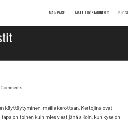
MAIN PAGE
MATTI LUOSTARINEN
BLOGI
tit
 Comments
en käyttäytyminen, meille kerottaan. Kertojina ovat
ä tapa on toinen kuin mies viestijänä silloin, kun kyse on