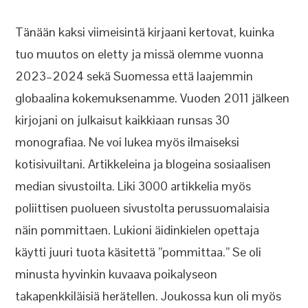
Tänään kaksi viimeisintä kirjaani kertovat, kuinka
tuo muutos on eletty ja missä olemme vuonna
2023–2024 sekä Suomessa että laajemmin
globaalina kokemuksenamme. Vuoden 2011 jälkeen
kirjojani on julkaisut kaikkiaan runsas 30
monografiaa. Ne voi lukea myös ilmaiseksi
kotisivuiltani. Artikkeleina ja blogeina sosiaalisen
median sivustoilta. Liki 3000 artikkelia myös
poliittisen puolueen sivustolta perussuomalaisia
näin pommittaen. Lukioni äidinkielen opettaja
käytti juuri tuota käsitettä ”pommittaa.” Se oli
minusta hyvinkin kuvaava poikalyseon
takapenkkiläisiä herätellen. Joukossa kun oli myös