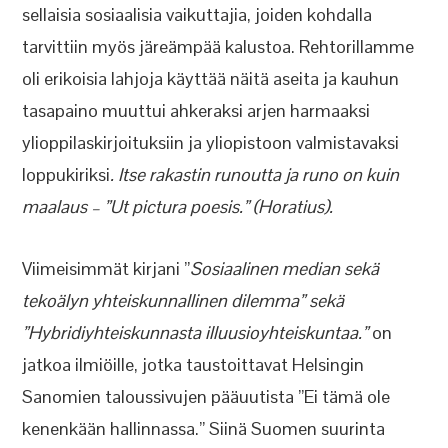
sellaisia sosiaalisia vaikuttajia, joiden kohdalla
tarvittiin myös järeämpää kalustoa. Rehtorillamme
oli erikoisia lahjoja käyttää näitä aseita ja kauhun
tasapaino muuttui ahkeraksi arjen harmaaksi
ylioppilaskirjoituksiin ja yliopistoon valmistavaksi
loppukiriksi
. Itse rakastin runoutta ja runo on kuin
maalaus – ”Ut pictura poesis.” (Horatius).
Viimeisimmät kirjani ”
Sosiaalinen median sekä
tekoälyn yhteiskunnallinen dilemma” sekä
”Hybridiyhteiskunnasta illuusioyhteiskuntaa.”
on
jatkoa ilmiöille, jotka taustoittavat Helsingin
Sanomien taloussivujen pääuutista ”Ei tämä ole
kenenkään hallinnassa.” Siinä Suomen suurinta