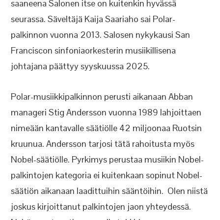
saaneena Salonen itse on kuitenkin hyvässä
seurassa. Säveltäjä Kaija Saariaho sai Polar-
palkinnon vuonna 2013. Salosen nykykausi San
Franciscon sinfoniaorkesterin musiikillisena
johtajana päättyy syyskuussa 2025.
Polar-musiikkipalkinnon perusti aikanaan Abban
manageri Stig Andersson vuonna 1989 lahjoittaen
nimeään kantavalle säätiölle 42 miljoonaa Ruotsin
kruunua. Andersson tarjosi tätä rahoitusta myös
Nobel-säätiölle. Pyrkimys perustaa musiikin Nobel-
palkintojen kategoria ei kuitenkaan sopinut Nobel-
säätiön aikanaan laadittuihin sääntöihin. Olen niistä
joskus kirjoittanut palkintojen jaon yhteydessä.