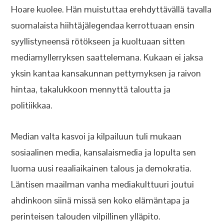
Hoare kuolee. Hän muistuttaa erehdyttävällä tavalla
suomalaista hiihtäjälegendaa kerrottuaan ensin
syyllistyneensä rötökseen ja kuoltuaan sitten
mediamyllerryksen saattelemana. Kukaan ei jaksa
yksin kantaa kansakunnan pettymyksen ja raivon
hintaa, takalukkoon mennyttä taloutta ja
politiikkaa.
Median valta kasvoi ja kilpailuun tuli mukaan
sosiaalinen media, kansalaismedia ja lopulta sen
luoma uusi reaaliaikainen talous ja demokratia.
Läntisen maailman vanha mediakulttuuri joutui
ahdinkoon siinä missä sen koko elämäntapa ja
perinteisen talouden vilpillinen ylläpito.