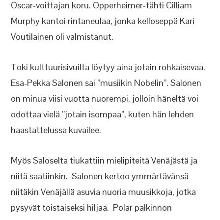
Oscar-voittajan koru. Opperheimer-tähti Cilliam
Murphy kantoi rintaneulaa, jonka kelloseppä Kari
Voutilainen oli valmistanut.
Toki kulttuurisivuilta löytyy aina jotain rohkaisevaa.
Esa-Pekka Salonen sai ”musiikin Nobelin”. Salonen
on minua viisi vuotta nuorempi, jolloin häneltä voi
odottaa vielä ”jotain isompaa”, kuten hän lehden
haastattelussa kuvailee.
Myös Saloselta tiukattiin mielipiteitä Venäjästä ja
niitä saatiinkin. Salonen kertoo ymmärtävänsä
niitäkin Venäjällä asuvia nuoria muusikkoja, jotka
pysyvät toistaiseksi hiljaa. Polar palkinnon