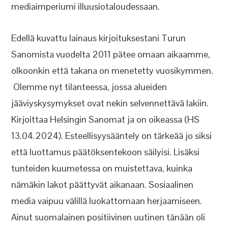
mediaimperiumi illuusiotaloudessaan.
Edellä kuvattu lainaus kirjoituksestani Turun
Sanomista vuodelta 2011 pätee omaan aikaamme,
olkoonkin että takana on menetetty vuosikymmen.
Olemme nyt tilanteessa, jossa alueiden
jääviyskysymykset ovat nekin selvennettävä lakiin.
Kirjoittaa Helsingin Sanomat ja on oikeassa (HS
13.04.2024). Esteellisyysääntely on tärkeää jo siksi
että luottamus päätöksentekoon säilyisi. Lisäksi
tunteiden kuumetessa on muistettava, kuinka
nämäkin lakot päättyvät aikanaan. Sosiaalinen
media vaipuu välillä luokattomaan herjaamiseen.
Ainut suomalainen positiivinen uutinen tänään oli