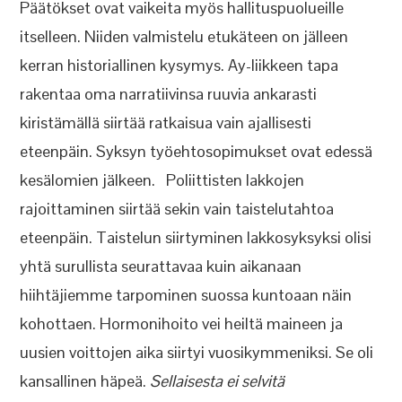
Päätökset ovat vaikeita myös hallituspuolueille
itselleen. Niiden valmistelu etukäteen on jälleen
kerran historiallinen kysymys. Ay-liikkeen tapa
rakentaa oma narratiivinsa ruuvia ankarasti
kiristämällä siirtää ratkaisua vain ajallisesti
eteenpäin. Syksyn työehtosopimukset ovat edessä
kesälomien jälkeen. Poliittisten lakkojen
rajoittaminen siirtää sekin vain taistelutahtoa
eteenpäin. Taistelun siirtyminen lakkosyksyksi olisi
yhtä surullista seurattavaa kuin aikanaan
hiihtäjiemme tarpominen suossa kuntoaan näin
kohottaen. Hormonihoito vei heiltä maineen ja
uusien voittojen aika siirtyi vuosikymmeniksi. Se oli
kansallinen häpeä.
Sellaisesta ei selvitä