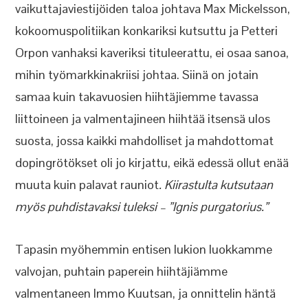
vaikuttajaviestijöiden taloa johtava Max Mickelsson,
kokoomuspolitiikan konkariksi kutsuttu ja Petteri
Orpon vanhaksi kaveriksi tituleerattu, ei osaa sanoa,
mihin työmarkkinakriisi johtaa. Siinä on jotain
samaa kuin takavuosien hiihtäjiemme tavassa
liittoineen ja valmentajineen hiihtää itsensä ulos
suosta, jossa kaikki mahdolliset ja mahdottomat
dopingrötökset oli jo kirjattu, eikä edessä ollut enää
muuta kuin palavat rauniot
. Kiirastulta kutsutaan
myös puhdistavaksi tuleksi – ”Ignis purgatorius.”
Tapasin myöhemmin entisen lukion luokkamme
valvojan, puhtain paperein hiihtäjiämme
valmentaneen Immo Kuutsan, ja onnittelin häntä