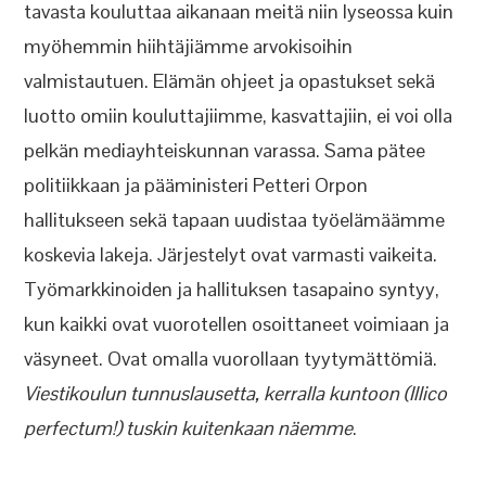
tavasta kouluttaa aikanaan meitä niin lyseossa kuin
myöhemmin hiihtäjiämme arvokisoihin
valmistautuen. Elämän ohjeet ja opastukset sekä
luotto omiin kouluttajiimme, kasvattajiin, ei voi olla
pelkän mediayhteiskunnan varassa. Sama pätee
politiikkaan ja pääministeri Petteri Orpon
hallitukseen sekä tapaan uudistaa työelämäämme
koskevia lakeja. Järjestelyt ovat varmasti vaikeita.
Työmarkkinoiden ja hallituksen tasapaino syntyy,
kun kaikki ovat vuorotellen osoittaneet voimiaan ja
väsyneet. Ovat omalla vuorollaan tyytymättömiä.
Viestikoulun tunnuslausetta, kerralla kuntoon (Illico
perfectum!) tuskin kuitenkaan näemme
.