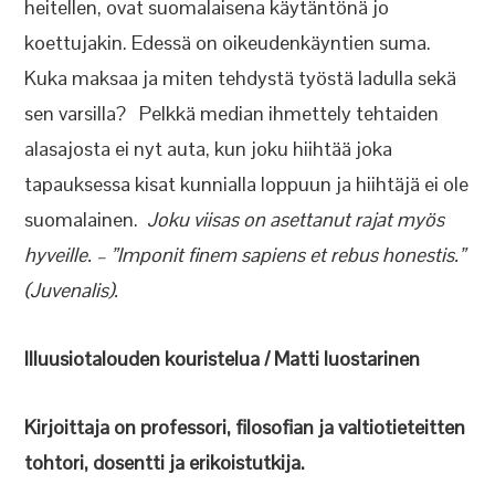
heitellen, ovat suomalaisena käytäntönä jo
koettujakin. Edessä on oikeudenkäyntien suma.
Kuka maksaa ja miten tehdystä työstä ladulla sekä
sen varsilla? Pelkkä median ihmettely tehtaiden
alasajosta ei nyt auta, kun joku hiihtää joka
tapauksessa kisat kunnialla loppuun ja hiihtäjä ei ole
suomalainen.
Joku viisas on asettanut rajat myös
hyveille. – ”Imponit finem sapiens et rebus honestis.”
(Juvenalis).
Illuusiotalouden kouristelua / Matti luostarinen
Kirjoittaja on professori, filosofian ja valtiotieteitten
tohtori, dosentti ja erikoistutkija.