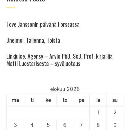
Tove Janssonin päivänä Forssassa
Unelmoi, Tallenna, Toista
Linkjuice. Agensy – Arvio PhD, ScD, Prof, kirjailija
Matti Luostarisesta – syväluotaus
elokuu 2026
ma
ti
ke
to
pe
la
su
1
2
3
4
5
6
7
8
9