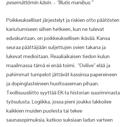
pesemättömin käsin. – ”Illutis manibus.”
Poikkeukselliset järjestelyt ja riskien otto päätösten
kariutumiseen siihen hetkeen, kun ne tulevat
eduskuntaan, on poikkeuksellisen ikävää. Kansa
seuraa päättäjiään suljettujen ovien takana ja
lukevat medioitaan. Reaaliaikaisen tiedon kulun
maailmassa tämä ei enää toimi. ”Ovilive” elää ja
pahimmat tumpelot jättävät kassinsa papereineen
ja dopinglasteineen huoltoaseman pihaan.
Teollisuusliitto syyttää EK:ta historian suurimmasta
työsulusta. Logiikka, jossa pieni joukko lakkoilee
kaikkien muiden puolesta tai tekee
saunasopimuksia, katkoo suksiaan ladun varteen