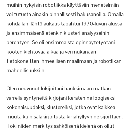
muihin nykyisin robotiikka käyttäviin menetelmiin
voi tutusta ainakin pinnallisesti hakusanoilla. Omalla
kohdallani lähtölaukaus tapahtui 1970-luvun alussa
ja ensimmäisenä etenkin klusteri analyyseihin
perehtyen. Se oli ensimmäistä opinnäytetyötäni
kooten kiehtovaa aikaa ja vei mukanaan
tietokoneitten ihmeellisen maailmaan ja robotiikan
mahdollisuuksiin.
Olen neuvonut lukijoitani hankkimaan matkan
varrella syntyneitä kirjojani keräten ne loogiseksi
kokonaisuudeksi, klustereiksi, jotka ovat kaikkea
muuta kuin salakirjoitusta kirjahyllyyn ne sijoittaen.
Toki niiden merkitys sähköisenä kielenä on ollut