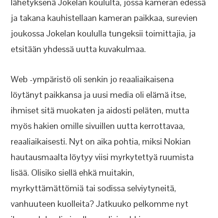
lähetyksenä Jokelan koululta, jossa kameran edessä
ja takana kauhistellaan kameran paikkaa, surevien
joukossa Jokelan koululla tungeksii toimittajia, ja
etsitään yhdessä uutta kuvakulmaa.
Web -ympäristö oli senkin jo reaaliaikaisena
löytänyt paikkansa ja uusi media oli elämä itse,
ihmiset sitä muokaten ja aidosti peläten, mutta
myös hakien omille sivuillen uutta kerrottavaa,
reaaliaikaisesti. Nyt on aika pohtia, miksi Nokian
hautausmaalta löytyy viisi myrkytettyä ruumista
lisää. Olisiko siellä ehkä muitakin,
myrkyttämättömiä tai sodissa selviytyneitä,
vanhuuteen kuolleita? Jatkuuko pelkomme nyt