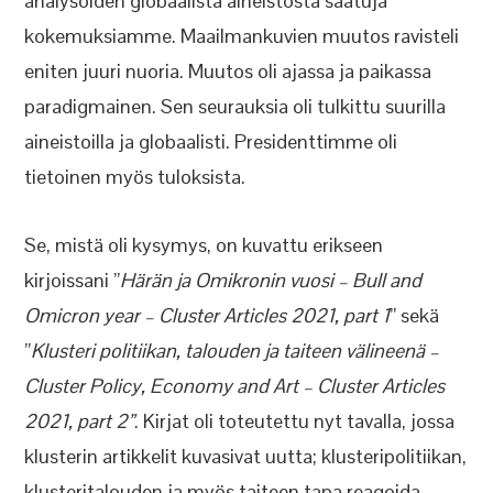
analysoiden globaalista aineistosta saatuja
kokemuksiamme. Maailmankuvien muutos ravisteli
eniten juuri nuoria. Muutos oli ajassa ja paikassa
paradigmainen. Sen seurauksia oli tulkittu suurilla
aineistoilla ja globaalisti. Presidenttimme oli
tietoinen myös tuloksista.
Se, mistä oli kysymys, on kuvattu erikseen
kirjoissani ”
Härän ja Omikronin vuosi – Bull and
Omicron year – Cluster Articles 2021, part 1
” sekä
”
Klusteri politiikan, talouden ja taiteen välineenä –
Cluster Policy, Economy and Art – Cluster Articles
2021, part 2”
. Kirjat oli toteutettu nyt tavalla, jossa
klusterin artikkelit kuvasivat uutta; klusteripolitiikan,
klusteritalouden ja myös taiteen tapa reagoida