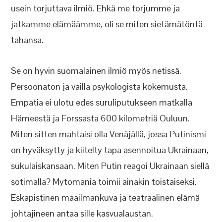
usein torjuttava ilmiö. Ehkä me torjumme ja
jatkamme elämäämme, oli se miten sietämätöntä
tahansa.
Se on hyvin suomalainen ilmiö myös netissä.
Persoonaton ja vailla psykologista kokemusta.
Empatia ei ulotu edes suruliputukseen matkalla
Hämeestä ja Forssasta 600 kilometriä Ouluun.
Miten sitten mahtaisi olla Venäjällä, jossa Putinismi
on hyväksytty ja kiitelty tapa asennoitua Ukrainaan,
sukulaiskansaan. Miten Putin reagoi Ukrainaan siellä
sotimalla? Mytomania toimii ainakin toistaiseksi.
Eskapistinen maailmankuva ja teatraalinen elämä
johtajineen antaa sille kasvualaustan.