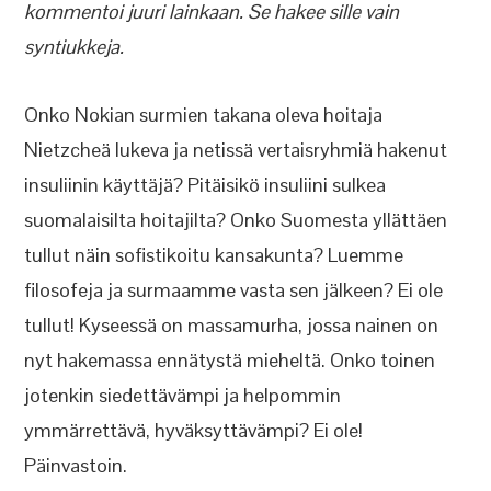
kommentoi juuri lainkaan. Se hakee sille vain
syntiukkeja.
Onko Nokian surmien takana oleva hoitaja
Nietzcheä lukeva ja netissä vertaisryhmiä hakenut
insuliinin käyttäjä? Pitäisikö insuliini sulkea
suomalaisilta hoitajilta? Onko Suomesta yllättäen
tullut näin sofistikoitu kansakunta? Luemme
filosofeja ja surmaamme vasta sen jälkeen? Ei ole
tullut! Kyseessä on massamurha, jossa nainen on
nyt hakemassa ennätystä mieheltä. Onko toinen
jotenkin siedettävämpi ja helpommin
ymmärrettävä, hyväksyttävämpi? Ei ole!
Päinvastoin.