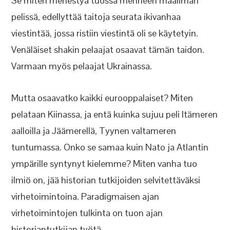
Se miten menestyä tuossa menneen maailman
pelissä, edellyttää taitoja seurata ikivanhaa
viestintää, jossa ristiin viestintä oli se käytetyin.
Venäläiset shakin pelaajat osaavat tämän taidon.
Varmaan myös pelaajat Ukrainassa.
Mutta osaavatko kaikki eurooppalaiset? Miten
pelataan Kiinassa, ja entä kuinka sujuu peli Itämeren
aalloilla ja Jäämerellä, Tyynen valtameren
tuntumassa. Onko se samaa kuin Nato ja Atlantin
ympärille syntynyt kielemme? Miten vanha tuo
ilmiö on, jää historian tutkijoiden selvitettäväksi
virhetoimintoina. Paradigmaisen ajan
virhetoimintojen tulkinta on tuon ajan
historiantutkijan työtä.