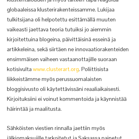
globaaleissa klusterirakenteissamme. Lukijaa
tulkitsijana oli helpotettu esittämällä muuten
vaikeasti jaettava teoria tutuiksi jo aiemmin
kirjoitettuina blogeina, päivittäisinä esseinä ja
artikkeleina, sekä siirtäen ne innovaatiorakenteiden
ensimmäisen vaiheen vastaanottajille suoraan
kotisivulta
www.clusterart.org
. Poliittisista
liikkeistämme myös perussuomalaisten
bloggisivusto oli käytettävissäni reaaliaikaisesti.
Kirjoituksiini ei voinut kommentoida ja käynnistää
häirintää ja maalitusta.
Sähköisten viestien rinnalla jaettiin myös
jälkiomaksujille tarkoitetut ja Saksassa painetut