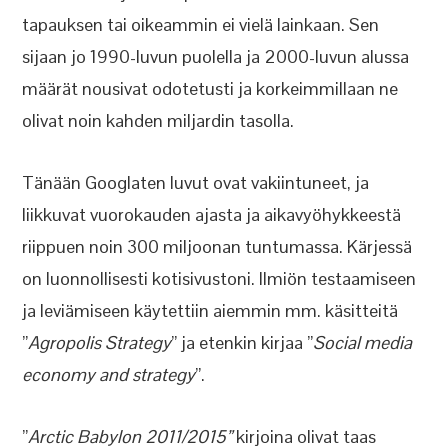
tapauksen tai oikeammin ei vielä lainkaan. Sen
sijaan jo 1990-luvun puolella ja 2000-luvun alussa
määrät nousivat odotetusti ja korkeimmillaan ne
olivat noin kahden miljardin tasolla.
Tänään Googlaten luvut ovat vakiintuneet, ja
liikkuvat vuorokauden ajasta ja aikavyöhykkeestä
riippuen noin 300 miljoonan tuntumassa. Kärjessä
on luonnollisesti kotisivustoni. Ilmiön testaamiseen
ja leviämiseen käytettiin aiemmin mm. käsitteitä
”
Agropolis Strategy
” ja etenkin kirjaa ”
Social media
economy and strategy
”.
”
Arctic Babylon 2011/2015”
kirjoina olivat taas