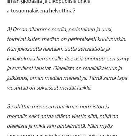
ilman globaalia ja ulkopuolisia uhkia
aitosuomalaisena helvettinä?
3) Oman aikamme media, perinteinen ja uusi,
toimivat kuten median on perinteisesti kuulunutkin.
Kun julkisuutta haetaan, uutta sensaatiota ja
kuvakulmaa kerronnalle, itse asia unohtuu, sen synty
ja surulliset taustat. Oleellista on reaaliaikaisuus ja
julkisuus, oman median menestys. Tämä sama tapa
viestittää on sokaissut meidät kaikki.
Se ohittaa menneen maailman normiston ja
moraalin sekä antaa väärän viestin siitä, mikä on
oleellista ja mikä vain pintailmiötä. Näin myös
lapsemme saavat kokea viestintää, joka on kuin