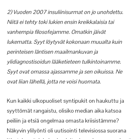
2) Vuoden 2007 insuliinisurmat on jo unohdettu.
Niitä ei tehty toki lukien ensin kreikkalaisia tai
vanhempia filosofejamme. Omatkin jäivät
lukematta. Syyt löytyvät kokonaan muualta kuin
perinteisen läntisen maailmankuvan ja
ylidiagnostisoidun lääketieteen tulkintoinamme.
Syyt ovat omassa ajassamme ja sen oikuissa. Ne
ovat liian lähellä, jotta ne voisi huomata.
Kun kaikki ulkopuoliset syntipukit on haukuttu ja
syyttömät rangaistu, olisiko median aika katsoa
peiliin ja etsiä ongelmaa omasta kriisistämme?
Näkyvin ylilyönti oli uutisointi televisiossa suorana