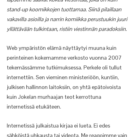
stand-up koomikkojen tuottamaa. Siinä pilaillaan
vakavilla asioilla ja narrin komiikka perustuukin juuri
yllättävään tulkintaan, ristiin viestinnän paradoksiin.
Web ympäristön elämä näyttäytyi muuna kuin
perinteinen kokemamme verkosto vuonna 2007
tekemässämme tutkimuksessa. Perkele oli tullut
internettiin. Sen vieminen ministeriöön, kuntiin,
julkisen hallinnon laitoksiin, on yhtä epätoivoista
kuin Jokelan murhaajan teot kerrottuna
internetissä etukäteen.
Internetissä julkaistua kirjaa ei lueta. Ei edes
sähköistä uhkausta tai videota. Me reagoimme vain