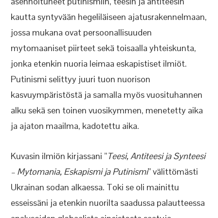
asennoituneet putinismiin, teesin ja antiteesin
kautta syntyvään hegeliläiseen ajatusrakennelmaan,
jossa mukana ovat persoonallisuuden
mytomaaniset piirteet sekä toisaalla yhteiskunta,
jonka etenkin nuoria leimaa eskapistiset ilmiöt.
Putinismi selittyy juuri tuon nuorison
kasvuympäristöstä ja samalla myös vuosituhannen
alku sekä sen toinen vuosikymmen, menetetty aika
ja ajaton maailma, kadotettu aika.
Kuvasin ilmiön kirjassani ”
Teesi, Antiteesi ja Synteesi
– Mytomania, Eskapismi ja Putinismi
” välittömästi
Ukrainan sodan alkaessa. Toki se oli mainittu
esseissäni ja etenkin nuorilta saadussa palautteessa