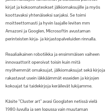
kirjat ja kokoomateokset jälkiomaksujille ja myös
koottavaksi yhtenäiseksi sarjaksi. Se toimi
moitteettomasti ja hyvin laajalle leviten mm
Amazoni ja Googlen, Microsoftin avustaman
perinteisten kirja- ja kirjastopalveluiden rinnalla.
Reaaliaikainen robotiikka ja ensimmäisen vaiheen
innovaattorit operoivat toisin kuin mitä
myöhemmät omaksujat, jälkiomaksujat sekä kirjoja
rakastavat usein iäkkäämmät esseiden ja kirjojen
kokoajat tai taidekirjoja keräilevät lukijamme.
Käsite ”Cluster art” avasi Googlaten netissä vielä
1980-luvulla ja sen lopussa vain muutaman