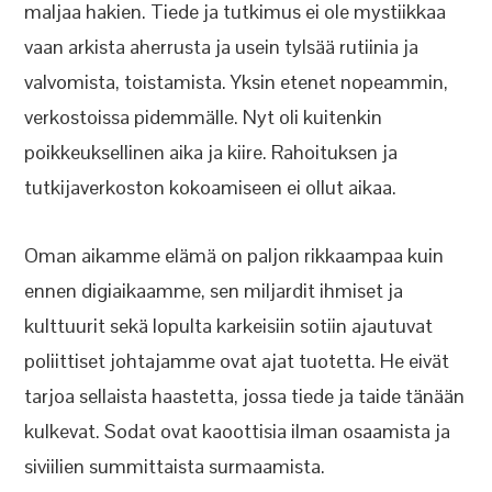
maljaa hakien. Tiede ja tutkimus ei ole mystiikkaa
vaan arkista aherrusta ja usein tylsää rutiinia ja
valvomista, toistamista. Yksin etenet nopeammin,
verkostoissa pidemmälle. Nyt oli kuitenkin
poikkeuksellinen aika ja kiire. Rahoituksen ja
tutkijaverkoston kokoamiseen ei ollut aikaa.
Oman aikamme elämä on paljon rikkaampaa kuin
ennen digiaikaamme, sen miljardit ihmiset ja
kulttuurit sekä lopulta karkeisiin sotiin ajautuvat
poliittiset johtajamme ovat ajat tuotetta. He eivät
tarjoa sellaista haastetta, jossa tiede ja taide tänään
kulkevat. Sodat ovat kaoottisia ilman osaamista ja
siviilien summittaista surmaamista.