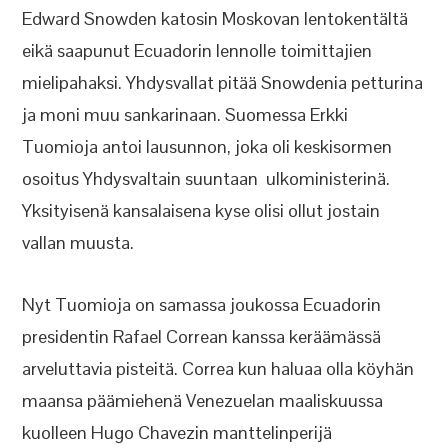
Edward Snowden katosin Moskovan lentokentältä
eikä saapunut Ecuadorin lennolle toimittajien
mielipahaksi. Yhdysvallat pitää Snowdenia petturina
ja moni muu sankarinaan. Suomessa Erkki
Tuomioja antoi lausunnon, joka oli keskisormen
osoitus Yhdysvaltain suuntaan ulkoministerinä.
Yksityisenä kansalaisena kyse olisi ollut jostain
vallan muusta.
Nyt Tuomioja on samassa joukossa Ecuadorin
presidentin Rafael Correan kanssa keräämässä
arveluttavia pisteitä. Correa kun haluaa olla köyhän
maansa päämiehenä Venezuelan maaliskuussa
kuolleen Hugo Chavezin manttelinperijä