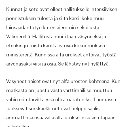
Kunnat ja sote ovat olleet hallitukselle intensiivisen
ponnistuksen tulosta ja siitä kärsii koko muu
lainsäädäntötyö kuten aiemmin sekoilusta
Välimerellä. Hallitusta moititaan väsyneeksi ja
etenkin jo toista kautta istuvia kokoomuksen
ministereitä. Kunnissa alfa urokset antoivat työstä
arvonasaksi viisi ja osia. Se lähstyy nyt hylättyä.
Väsyneet naiset ovat nyt alfa urosten kohteena. Kun
matkasta on juostu vasta varttimaili se muuttuu
vähin erin tarvittaessa ultramaratoniksi. Laumassa
juoksevat sorkkaeläimet ovat helppo saalis
ammattinsa osaavalla alfa urokselle susien tapaan
jolkotellen.