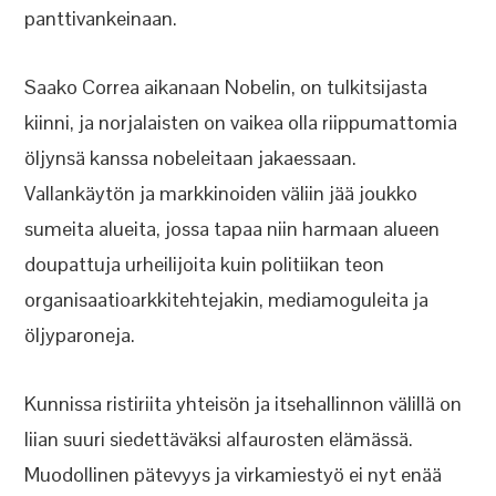
panttivankeinaan.
Saako Correa aikanaan Nobelin, on tulkitsijasta
kiinni, ja norjalaisten on vaikea olla riippumattomia
öljynsä kanssa nobeleitaan jakaessaan.
Vallankäytön ja markkinoiden väliin jää joukko
sumeita alueita, jossa tapaa niin harmaan alueen
doupattuja urheilijoita kuin politiikan teon
organisaatioarkkitehtejakin, mediamoguleita ja
öljyparoneja.
Kunnissa ristiriita yhteisön ja itsehallinnon välillä on
liian suuri siedettäväksi alfaurosten elämässä.
Muodollinen pätevyys ja virkamiestyö ei nyt enää