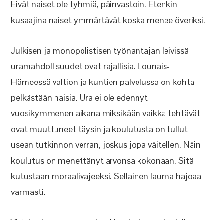
Eivät naiset ole tyhmiä, päinvastoin. Etenkin
kusaajina naiset ymmärtävät koska menee överiksi.
Julkisen ja monopolistisen työnantajan leivissä
uramahdollisuudet ovat rajallisia. Lounais-
Hämeessä valtion ja kuntien palvelussa on kohta
pelkästään naisia. Ura ei ole edennyt
vuosikymmenen aikana miksikään vaikka tehtävät
ovat muuttuneet täysin ja koulutusta on tullut
usean tutkinnon verran, joskus jopa väitellen. Näin
koulutus on menettänyt arvonsa kokonaan. Sitä
kutustaan moraalivajeeksi. Sellainen lauma hajoaa
varmasti.