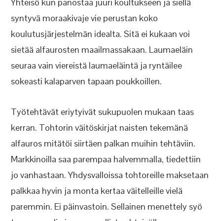
Yhteisö kun panostaa juuri koultukseen ja siellä
syntyvä moraakivaje vie perustan koko
koulutusjärjestelmän idealta. Sitä ei kukaan voi
sietää alfaurosten maailmassakaan. Laumaeläin
seuraa vain viereistä laumaeläintä ja ryntäilee
sokeasti kalaparven tapaan poukkoillen.
Työtehtävät eriytyivät sukupuolen mukaan taas
kerran. Tohtorin väitöskirjat naisten tekemänä
alfauros mitätöi siirtäen palkan muihin tehtäviin.
Markkinoilla saa parempaa halvemmalla, tiedettiin
jo vanhastaan. Yhdysvalloissa tohtoreille maksetaan
palkkaa hyvin ja monta kertaa väitelleille vielä
paremmin. Ei päinvastoin. Sellainen menettely syö