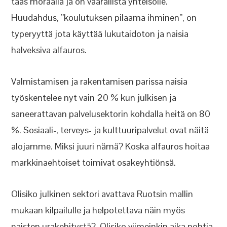
taas moraalia ja on vaarallista yhteisölle.
Huudahdus, ”koulutuksen pilaama ihminen”, on
typeryyttä jota käyttää lukutaidoton ja naisia
halveksiva alfauros.
Valmistamisen ja rakentamisen parissa naisia
työskentelee nyt vain 20 % kun julkisen ja
saneerattavan palvelusektorin kohdalla heitä on 80
%. Sosiaali-, terveys- ja kulttuuripalvelut ovat näitä
alojamme. Miksi juuri nämä? Koska alfauros hoitaa
markkinaehtoiset toimivat osakeyhtiönsä.
Olisiko julkinen sektori avattava Ruotsin mallin
mukaan kilpailulle ja helpotettava näin myös
naisten urakehitystä? Olisiko viimeinkin aika pohtia,