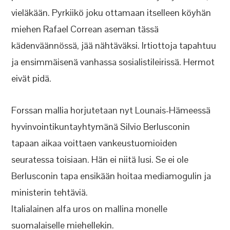
vieläkään. Pyrkiikö joku ottamaan itselleen köyhän
miehen Rafael Correan aseman tässä
kädenväännössä, jää nähtäväksi. Irtiottoja tapahtuu
ja ensimmäisenä vanhassa sosialistileirissä. Hermot
eivät pidä.
Forssan mallia horjutetaan nyt Lounais-Hämeessä
hyvinvointikuntayhtymänä Silvio Berlusconin
tapaan aikaa voittaen vankeustuomioiden
seuratessa toisiaan. Hän ei niitä lusi. Se ei ole
Berlusconin tapa ensikään hoitaa mediamogulin ja
ministerin tehtäviä.
Italialainen alfa uros on mallina monelle
suomalaiselle miehellekin.